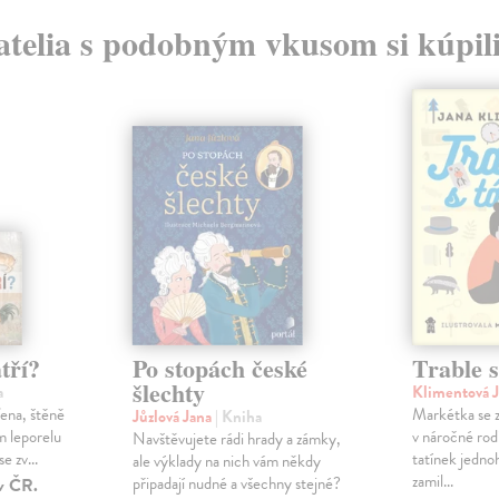
atelia s podobným vkusom si kúpili
tří?
Po stopách české
Trable s
šlechty
a
Klimentová 
fena, štěně
Markétka se z
Jůzlová Jana
| Kniha
m leporelu
v náročné rod
Navštěvujete rádi hrady a zámky,
e zv...
tatínek jedno
ale výklady na nich vám někdy
zamil...
připadají nudné a všechny stejné?
v ČR.