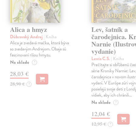
Alica a hmyz
Lev, šatník a
čarodejnica. K
Dúbravský Andrej
| Kniha
Narnie (Ilustro
Alica je zvedavá mačka, ktorá býva
so zvedavým Andrejom. Obaja sú
vydanie)
fascinovaní ríšou hmyzu.
Lewis C.S.
| Kniha
Na sklade
?
Prečítajte si obľúbenú čas
série Kroniky Narnie: Lev,
28,03 €
čarodejnica v novom ilus
vydaní. V Európe zúri vojn
28,90 €
?
posielajú svoje deti z Lond
vidiek, aby ich chránili…
Na sklade
?
12,04 €
12,95 €
?