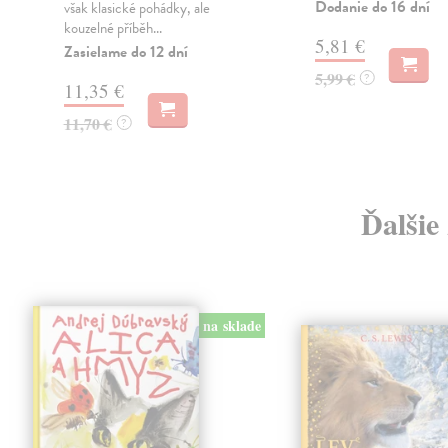
Dodanie do 16 dní
é
však klasické pohádky, ale
kouzelné příběh...
5,81 €
Zasielame do 12 dní
5,99 €
?
11,35 €
11,70 €
?
Ďalšie
na sklade