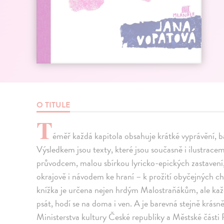
O TITULE
T
éměř každá kapitola obsahuje krátké vyprávění, 
Výsledkem jsou texty, které jsou současně i ilustrace
průvodcem, malou sbírkou lyricko-epických zastavení
okrajově i návodem ke hraní – k prožití obyčejných ch
knížka je určena nejen hrdým Malostraňákům, ale každé
psát, hodí se na doma i ven. A je barevná stejně krás
Ministerstva kultury České republiky a Městské části 