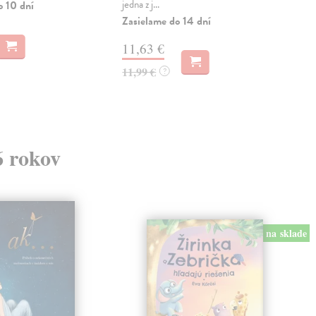
jedna z j...
o 10 dní
Zas
Zasielame do 14 dní
52
11,63 €
53,
11,99 €
?
6 rokov
na sklade