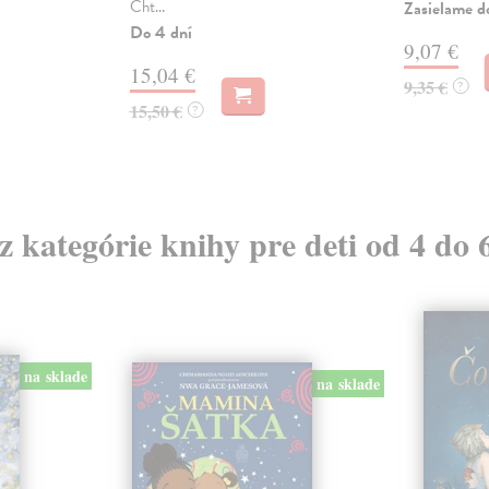
Cht...
Zasielame d
Do 4 dní
9,07 €
15,04 €
9,35 €
?
15,50 €
?
 z kategórie knihy pre deti od 4 do 
na sklade
na sklade