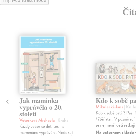
Čit
Jak maminka
Kdo k sobě pa
vyprávěla o 20.
Mikulecká Jana
| Knih
století
Kdo k sobě patří? Pes, 
/ štěňata... V poznávací
Vetešková Michaela
| Kniha
se nejmenší děti setkají s
Každý večer se děti těší na
Na externom sklade 
maminčino vyprávění. Nečekají