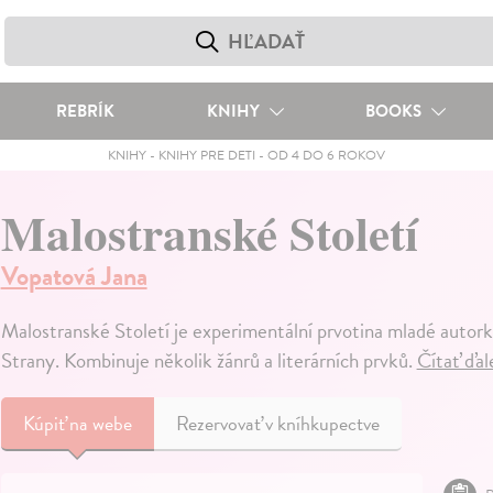
REBRÍK
KNIHY
BOOKS
KNIHY
-
KNIHY PRE DETI
-
OD 4 DO 6 ROKOV
Malostranské Století
Vopatová Jana
Malostranské Století je experimentální prvotina mladé autork
Strany. Kombinuje několik žánrů a literárních prvků.
Čítať ďal
Kúpiť
na webe
Rezervovať v kníhkupectve