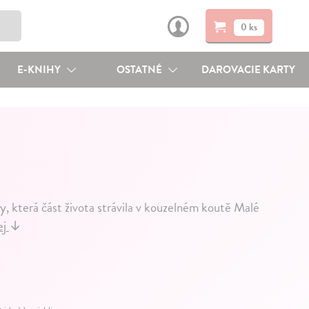
0 ks
E-KNIHY
OSTATNÉ
DAROVACIE KARTY
y, která část života strávila v kouzelném koutě Malé
ej
↓