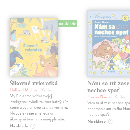
na sklade
Šikovné zvieratká
Nám sa už zase
nechce spať
Holland Michael
| Kniha
My ľudia sme vďaka svojej
Hevier Daniel
| Kniha
inteligencii ovládli takmer každý kút
Vám sa už zase nechce sp
Zeme a vybrali sme sa aj do vesmíru.
nepomohla ani knižka Nám
No zďaleka nie sme jedinými
nechce spať?
šikovnými tvormi na našej planéte.
Na sklade
?
Na sklade
?