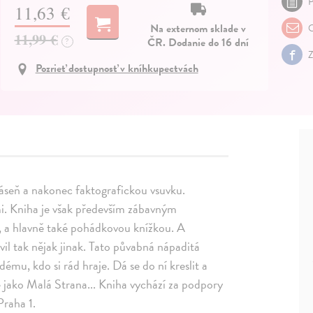
P
11,63 €
Na externom sklade v
O
11,99 €
ČR. Dodanie do 16 dní
?
Z
Pozrieť dostupnosť v kníhkupectvách
báseň a nakonec faktografickou vsuvku.
mi. Kniha je však především zábavným
, a hlavně také pohádkovou knížkou. A
vil tak nějak jinak. Tato půvabná nápaditá
mu, kdo si rád hraje. Dá se do ní kreslit a
ně jako Malá Strana... Kniha vychází za podpory
Praha 1.