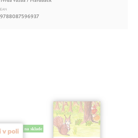
EAN
9788087596937
na sklade