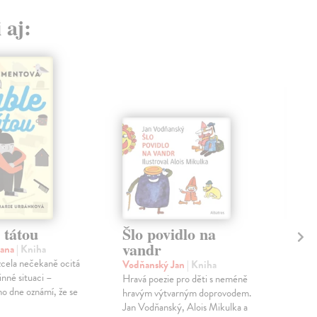
 aj:
 tátou
Šlo povidlo na
Sá
vandr
Jana
| Kniha
Kor
cela nečekaně ocitá
Tril
Vodňanský Jan
| Kniha
inné situaci –
Car
Hravá poezie pro děti s neméně
ho dne oznámí, že se
ham
hravým výtvarným doprovodem.
odeh
Jan Vodňanský, Alois Mikulka a