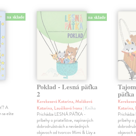
na sklade
na sklade
Poklad - Lesná päťka
Tajom
2
päťka
Kerekesová Katarína, Moláková
Kerekesov
ať? A
Katarína, Laučíková Ivana
| Kniha
Katarína,
 sa ešte
Prichádza LESNÁ PÄŤKA -
Prichádz
príbehy o priateľstve, napínavých
príbehy o 
dobrodružstvách a nevšedných
dobrodruž
objavoch od tvorcov Mimi & Lízy a
objavoch o