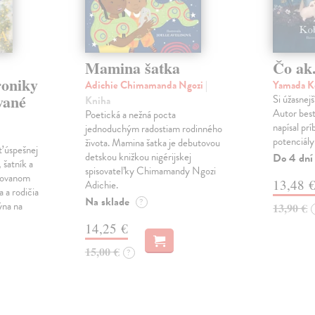
Mamina šatka
Čo ak.
roniky
Adichie Chimamanda Ngozi
|
Yamada K
vané
Si úžasnejš
Kniha
Autor best
Poetická a nežná pocta
napísal pr
jednoduchým radostiam rodinného
potenciály
života. Mamina šatka je debutovou
ť úspešnej
detskou knižkou nigérijskej
Do 4 dní
 šatník a
spisovateľky Chimamandy Ngozi
trovanom
13,48 
Adichie.
a a rodičia
Na sklade
?
ýna na
13,90 €
14,25 €
15,00 €
?