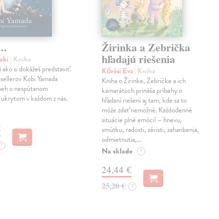
..
Žirinka a Zebrička
hľadajú riešenia
obi
| Kniha
í ako si dokážeš predstaviť.
Kőrösi Eva
| Kniha
sellerov Kobi Yamada
Kniha o Žirinke, Zebričke a ich
íbeh o nespútanom
kamarátoch prináša príbehy o
 ukrytom v každom z nás.
hľadaní riešení aj tam, kde sa to
môže zdať nemožné. Každodenné
situácie plné emócií – hnevu,
€
smútku, radosti, závisti, zahanbenia,
odmietnutia,…
?
Na sklade
?
24,44 €
25,20 €
?