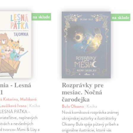
na sklade
na sklade
nia - Lesná
Rozprávky pre
 1
mesiac. Nočná
čarodejka
á Katarína, Moláková
 Laučíková Ivana
| Kniha
Bula Oksana
| Kniha
a LESNÁ PÄŤKA -
Nová komiksová rozprávka známej
priateľstve, napínavých
ukrajinskej autorky a ilustrátorky
stvách a nevšedných
Oksany Bula spája pútavý príbeh a
d tvorcov Mimi & Lízy a
originálne ilustrácie, ktoré vás