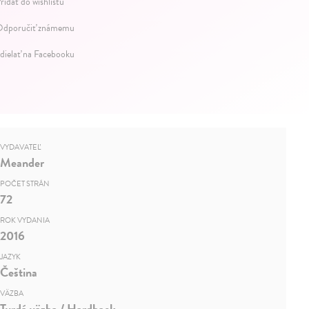
ridať do wishlistu
dporučiť známemu
dielať na Facebooku
VYDAVATEĽ
Meander
POČET STRÁN
72
ROK VYDANIA
2016
JAZYK
Čeština
VÄZBA
Tvrdá väzba / Hardback