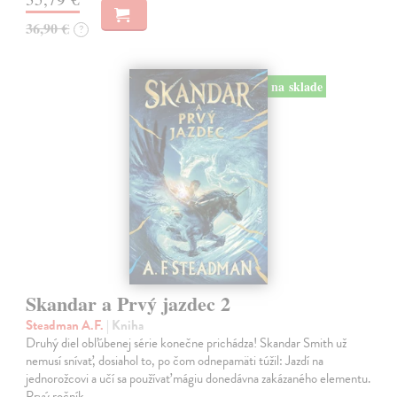
36,90 €
?
na sklade
Skandar a Prvý jazdec 2
Steadman A.F.
| Kniha
Druhý diel obľúbenej série konečne prichádza! Skandar Smith už
nemusí snívať, dosiahol to, po čom odnepamäti túžil: Jazdí na
jednorožcovi a učí sa používať mágiu donedávna zakázaného elementu.
Prvý ročník…