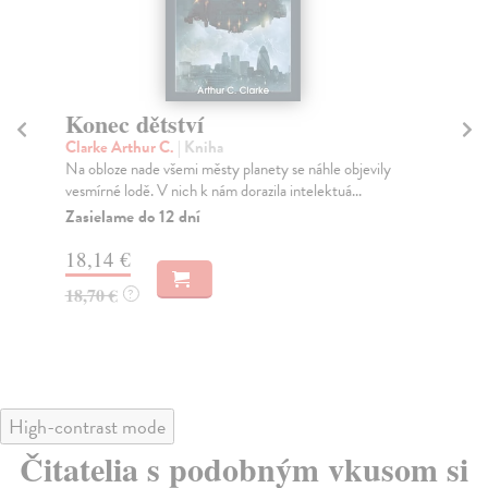
Konec dětství
Ko
Clarke Arthur C.
| Kniha
Du
Na obloze nade všemi městy planety se náhle objevily
Na 
vesmírné lodě. V nich k nám dorazila intelektuá...
a j
Zasielame do 12 dní
Do
18,14 €
20
18,70 €
21
?
High-contrast mode
Čitatelia s podobným vkusom si