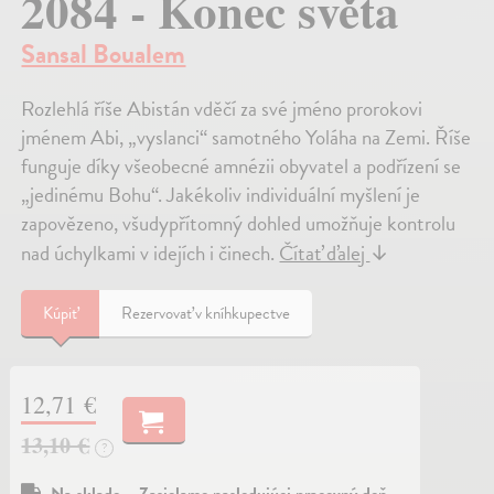
2084 - Konec světa
Sansal Boualem
Rozlehlá říše Abistán vděčí za své jméno prorokovi
jménem Abi, „vyslanci“ samotného Yoláha na Zemi. Říše
funguje díky všeobecné amnézii obyvatel a podřízení se
„jedinému Bohu“. Jakékoliv individuální myšlení je
zapovězeno, všudypřítomný dohled umožňuje kontrolu
nad úchylkami v idejích i činech.
Čítať ďalej
↓
Kúpiť
Rezervovať v kníhkupectve
12,71 €
13,10 €
?
Na sklade – Zasielame nasledujúci pracovný deň