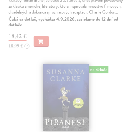
Kultový román druhej polovice 20. storočia, dnes právom považovaný
za klasiku americkej literatúry, ktorá inšpirovala množstvo filmových,
divadelných a dokonca aj rozhlasových adaptácií. Charlie Gordon…
Čaká sa dotlač, vychádza 4.9.2026, zasielame do 12 dní od
dotlače
18,42 €
18,99 €
?
na sklade