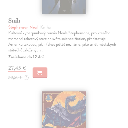
Sníh
Stephenson Neal
| Kniha
Kultovní kyberpunkový román Neala Stephensona, pro kterého
znamenal raketový start do světa science fiction, představuje
Ameriku takovou, jak ji (dnes ještě) neznáme: jako změť městských
státečků založených…
Zasielame do 12 dní
27,45 €
30,50 €
?