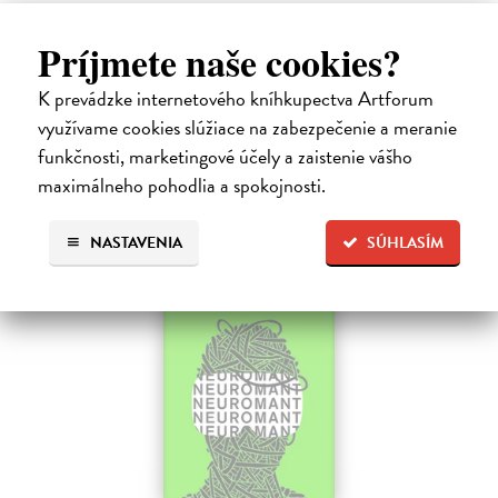
Tolkien J.R.R.
| Kniha
Legenda o páde Gondolinu hovorí o boji dvoch najväčších mocností
Príjmete naše cookies?
sveta. Zlo predstavuje Morgoth, najhorší zo všetkých, vodca
obrovských armád, ktoré riadi zo svojej železnej pevnosti.
K prevádzke internetového kníhkupectva Artforum
Na sklade
využívame cookies slúžiace na zabezpečenie a meranie
18,55 €
funkčnosti, marketingové účely a zaistenie vášho
maximálneho pohodlia a spokojnosti.
19,95 €
?
NASTAVENIA
SÚHLASÍM
na sklade