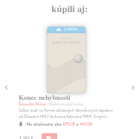
kúpili aj:
E-KNIHA
K
Ki
Konec nehybnosti
Nap
Šimečka Milan
| Elektronická kniha
det
Súbor úvah vo forme občasných denníkových zápiskov
Do
od Silvestra 1987 do konca februára 1989. Svojimi...
30
Na stiahnutie ako
EPUB
a
MOBI
19
3,90 €