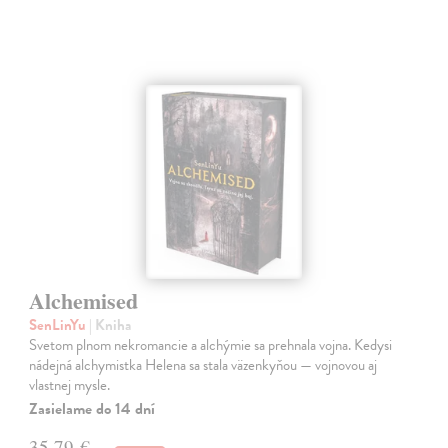
Alchemised
SenLinYu
| Kniha
Svetom plnom nekromancie a alchýmie sa prehnala vojna. Kedysi
nádejná alchymistka Helena sa stala väzenkyňou — vojnovou aj
vlastnej mysle.
Zasielame do 14 dní
35,79 €