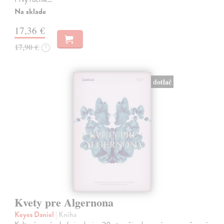
Na sklade
17,36 €
17,90 €
?
dotlač
Kvety pre Algernona
Keyes Daniel
| Kniha