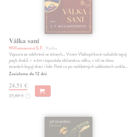
Válka saní
Williamsonová S.F.
| Kniha
Vzpoura se odehrává ve stínech… Vivien Vlaštopírková rozluštila tajný
jazyk draků — a tím rozpoutala občanskou válku, v níž na obou
stranách bojují draci i lidé. Poté co po nešťastných událostech unikla…
Zasielame do 12 dní
24,51 €
25,80 €
?