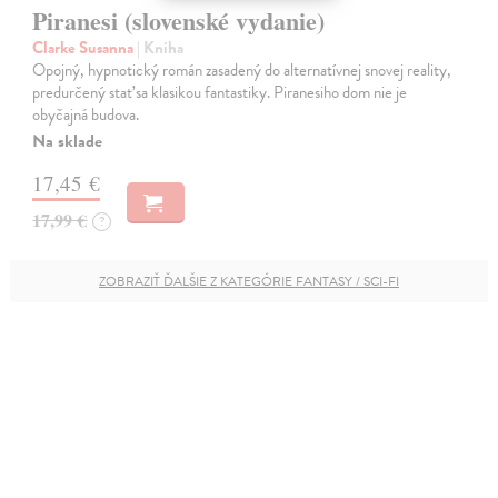
Piranesi (slovenské vydanie)
Clarke Susanna
| Kniha
Opojný, hypnotický román zasadený do alternatívnej snovej reality,
predurčený stať sa klasikou fantastiky. Piranesiho dom nie je
obyčajná budova.
Na sklade
17,45 €
17,99 €
?
ZOBRAZIŤ ĎALŠIE Z KATEGÓRIE FANTASY / SCI-FI