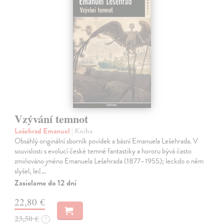
Vzývání temnot
Lešehrad Emanuel
| Kniha
Obsáhlý originální sborník povídek a básní Emanuela Lešehrada. V
souvislosti s evolucí české temné fantastiky a hororu bývá často
zmiňováno jméno Emanuela Lešehrada (1877–1955); leckdo o něm
slyšel, leč…
Zasielame do 12 dní
22,80 €
23,50 €
?