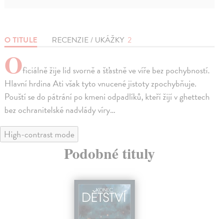
O TITULE
RECENZIE / UKÁŽKY
2
O
ficiálně žije lid svorně a šťastně ve víře bez pochybností.
Hlavní hrdina Ati však tyto vnucené jistoty zpochybňuje.
Pouští se do pátrání po kmeni odpadlíků, kteří žijí v ghettech
bez ochranitelské nadvlády víry…
High-contrast mode
Podobné tituly