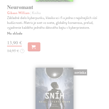
Neuromant
Gibson William
| Kniha
Základné dielo kyberpunku, klasika sci-fi a jedna z najsilnejších vízií
budúcnosti. Matrix je svet vo svete, globálny konsenzus, prelud,
vyjadrenie každého jedného dátového bajtu v kyberpriestore.
Na sklade
13,90 €
14,95 €
?
novinka