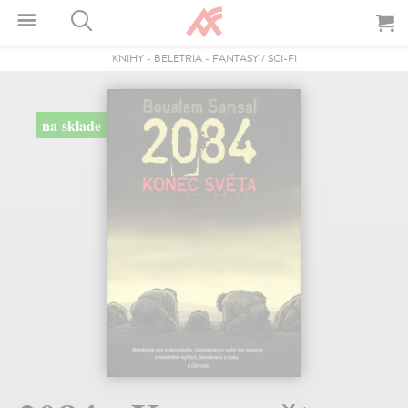
KNIHY
-
BELETRIA
-
FANTASY / SCI-FI
na sklade