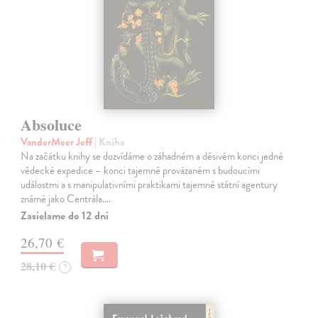
Absoluce
VanderMeer Jeff
| Kniha
Na začátku knihy se dozvídáme o záhadném a děsivém konci jedné
vědecké expedice – konci tajemně provázaném s budoucími
událostmi a s manipulativními praktikami tajemné státní agentury
známé jako Centrála.…
Zasielame do 12 dní
26,70 €
28,10 €
?