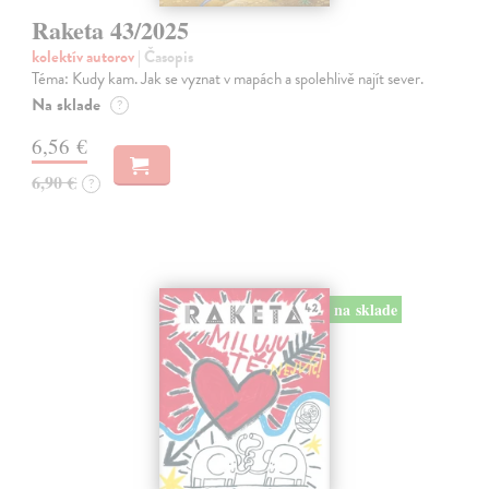
Raketa 43/2025
kolektív autorov
| Časopis
Téma: Kudy kam. Jak se vyznat v mapách a spolehlivě najít sever.
Na sklade
?
6,56 €
6,90 €
?
na sklade