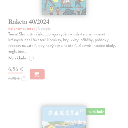
Raketa 40/2024
kolektív autorov
| Časopis
Téma: Slavnostní číslo. Jubilejní vydání – oslavte s námi deset
krásných let s Raketou! Komiksy, hry, kvízy, příběhy, pohádky,
recepty na vaření, tipy na výlety a na čtení, zábavné i naučné úkoly,
angličtina.…
Na sklade
?
6,56 €
6,90 €
?
na sklade