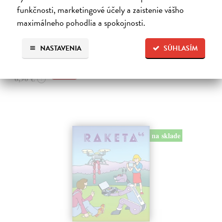
Raketa 47/2026
funkčnosti, marketingové účely a zaistenie vášho
kolektív autorov
| Časopis
maximálneho pohodlia a spokojnosti.
Téma: Francie. Kam se ve Francii vydat a co dobrého ochutnat.
Na sklade
?
NASTAVENIA
SÚHLASÍM
6,56 €
6,90 €
?
na sklade