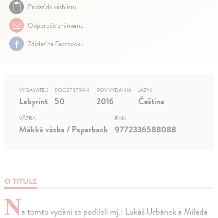
Pridať do wishlistu
Odporučiť známemu
Zdielať na Facebooku
VYDAVATEĽ
POČET STRÁN
ROK VYDANIA
JAZYK
Labyrint
50
2016
Čeština
VÄZBA
EAN
Mäkká väzba / Paperback
9772336588088
O TITULE
N
a tomto vydání se podíleli mj.: Lukáš Urbánek a Milada