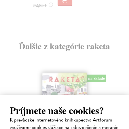
22
32,85 €
?
24
Ďalšie z kategórie raketa
na sklade
Príjmete naše cookies?
K prevádzke internetového kníhkupectva Artforum
využívame cookies slúžiace na zabezpečenie a meranie