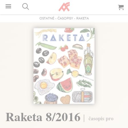
OSTATNÉ
-
ČASOPISY
-
RAKETA
Raketa 8/2016
časopis pro