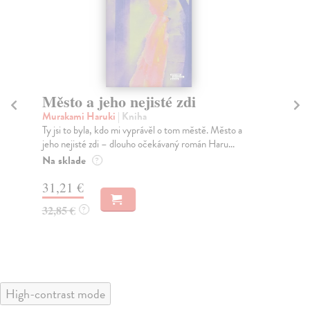
Město a jeho nejisté zdi
Tr
Murakami Haruki
| Kniha
Ma
Ty jsi to byla, kdo mi vyprávěl o tom městě. Město a
JE
jeho nejisté zdi – dlouho očekávaný román Haru...
NAŠ
muž
Na sklade
?
Za
31,21 €
22
32,85 €
?
24
High-contrast mode