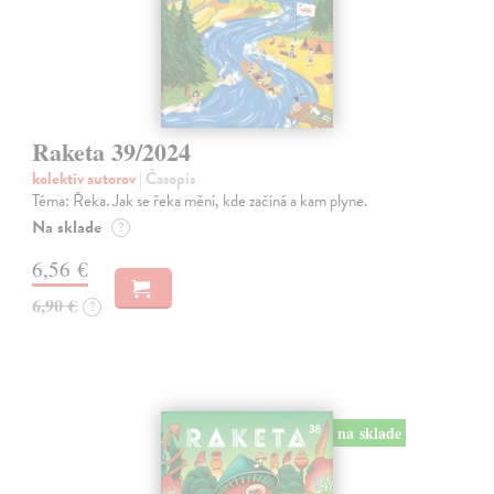
Raketa 39/2024
kolektív autorov
| Časopis
Téma: Řeka. Jak se řeka mění, kde začíná a kam plyne.
Na sklade
?
6,56 €
6,90 €
?
na sklade