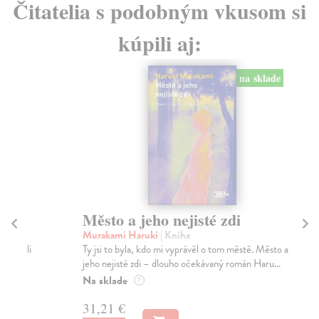
Čitatelia s podobným vkusom si
kúpili aj:
na sklade
Město a jeho nejisté zdi
Tr
Murakami Haruki
| Kniha
Ma
Ty jsi to byla, kdo mi vyprávěl o tom městě. Město a
JE
jeho nejisté zdi – dlouho očekávaný román Haru...
NAŠ
muž
Na sklade
?
Za
31,21 €