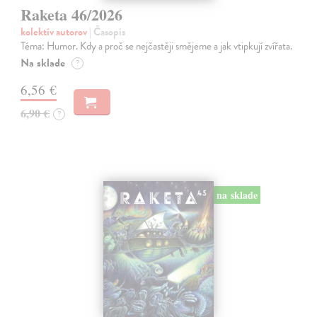
Raketa 46/2026
kolektív autorov
| Časopis
Téma: Humor. Kdy a proč se nejčastěji smějeme a jak vtipkují zvířata.
Na sklade
?
6,56 €
6,90 €
?
na sklade