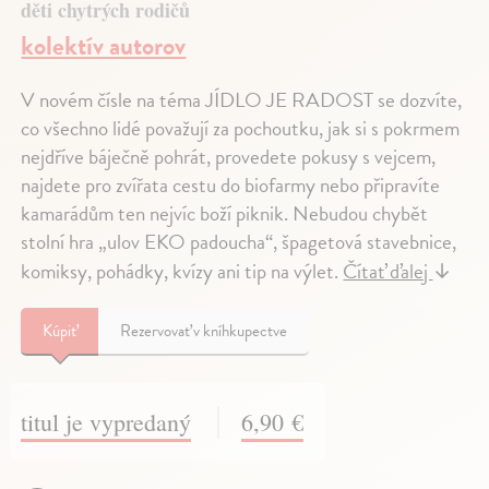
děti chytrých rodičů
kolektív autorov
V novém čísle na téma JÍDLO JE RADOST se dozvíte,
co všechno lidé považují za pochoutku, jak si s pokrmem
nejdříve báječně pohrát, provedete pokusy s vejcem,
najdete pro zvířata cestu do biofarmy nebo připravíte
kamarádům ten nejvíc boží piknik. Nebudou chybět
stolní hra „ulov EKO padoucha“, špagetová stavebnice,
komiksy, pohádky, kvízy ani tip na výlet.
Čítať ďalej
↓
Kúpiť
Rezervovať v kníhkupectve
titul je vypredaný
6,90 €