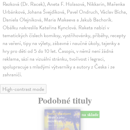
Rezková (Dr. Racek), Aneta F. Holasová, Nikkarin, Mařenka
Urbánková, Johana Švejdíková, Pavel Ondruch, Václav Bícha,
Daniela Olejníková, Maria Makeeva a Jakub Bachorík.
Obálku nakreslila Kateřina Kynclová. Raketa nabízí v
tematických číslech komiksy, vystřihovánky, příběhy, recepty
na vaření, tipy na výlety, zábavné i naučné úkoly, tajenky a
hry pro děti od 5 do 10 let. Časopis, v němž není žádná
reklama, sází na vizuální stránku, tvořivost i legraci,
spolupracuje s mladými výtvarníky a autory z Česka i ze
zahraničí.
High-contrast mode
Podobné tituly
na sklade