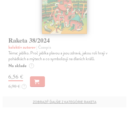
Raketa 38/2024
kolektív autorov
| Časopis
Téma: jablko. Proč jablka plavou a jsou zdravá, jakou roli hrají v
pohádkách a mýtech a co symbolizují na dlaních králů.
Na sklade
?
6,56 €
6,90 €
?
ZOBRAZIŤ ĎALŠIE Z KATEGÓRIE RAKETA