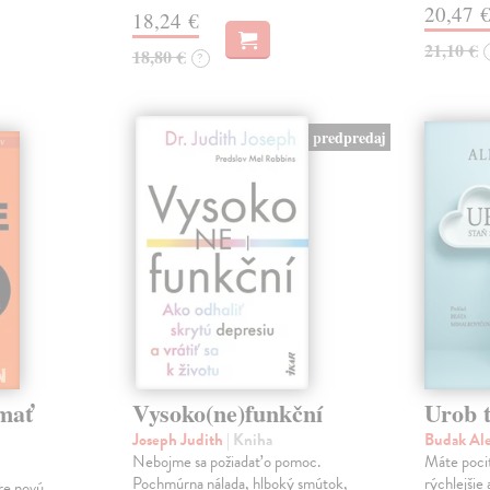
20,47 
18,24 €
21,10 €
18,80 €
?
predpredaj
mať
Vysoko(ne)funkční
Urob t
Joseph Judith
| Kniha
Budak Al
Nebojme sa požiadať o pomoc.
Máte pocit
Pochmúrna nálada, hlboký smútok,
rýchlejšie
re novú