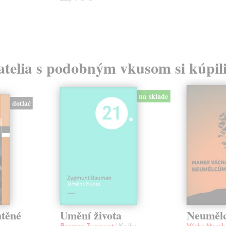
atelia s podobným vkusom si kúpili
na sklade
dotlač
těné
Umění života
Neumělc