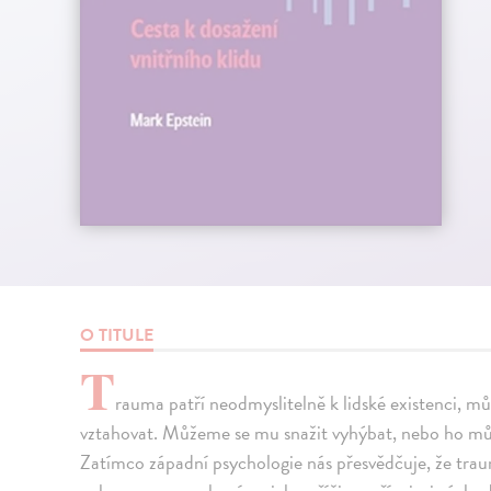
O TITULE
T
rauma patří neodmyslitelně k lidské existenci, m
vztahovat. Můžeme se mu snažit vyhýbat, nebo ho můž
Zatímco západní psychologie nás přesvědčuje, že traum