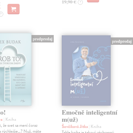
19,90 €
?
€
?
predpredaj
predpredaj
o!
Emočně inteligentní
m(už)
ex
| Kniha
, že svet sa mení čoraz
Ševčíková Jitka
| Kniha
 a rýchlejšie…? Nuž, máte
Tahle kniha je takový záchranný