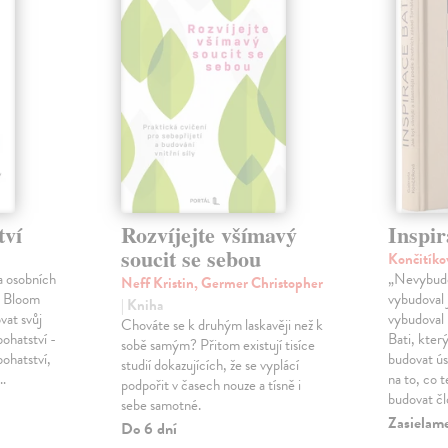
tví
Rozvíjejte všímavý
Inspir
soucit se sebou
Končitíko
a osobních
„Nevybudo
Neff Kristin, Germer Christopher
l Bloom
vybudoval 
| Kniha
vat svůj
vybudoval 
Chováte se k druhým laskavěji než k
bohatství -
Bati, kter
sobě samým? Přitom existují tisíce
bohatství,
budovat ú
studií dokazujících, že se vyplácí
é…
na to, co 
podpořit v časech nouze a tísně i
budovat č
sebe samotné.
Zasielam
Do 6 dní