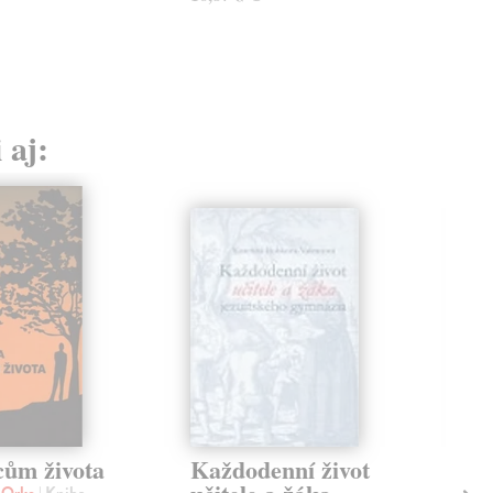
 aj:
ům života
Každodenní život
Te