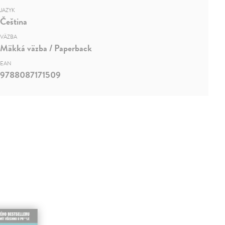
JAZYK
Čeština
VÄZBA
Mäkká väzba / Paperback
EAN
9788087171509