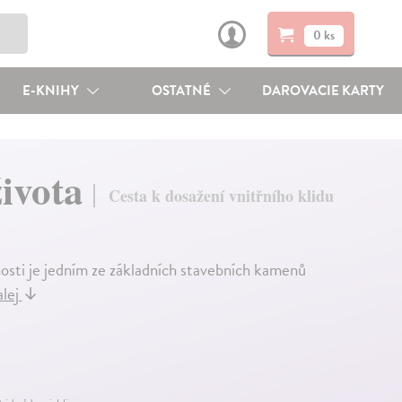
0 ks
E-KNIHY
OSTATNÉ
DAROVACIE KARTY
ivota
Cesta k dosažení vnitřního klidu
nosti je jedním ze základních stavebních kamenů
alej
↓