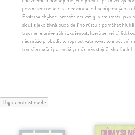
nalezneme a pochopíme jeho příčinu, příznivci východn
povznesení nebo distancování se od nepříjemných a o
Epsteina chybné, protože neuvažují o traumatu jako o 
sloužit jako živná půda dalšího růstu a pomáhat hlubš
trauma je univerzální zkušenost, která se neřídí lidsk
nás může probudit schopnost vztahovat se a být vním
transformační potenciál, může nás stejně jako Buddhu u
High-contrast mode