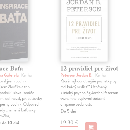
ace Baťa
12 pravidiel pre život
vá Gabriela
| Kniha
Peterson Jordan B.
| Kniha
val jsem podnik,
Ktoré najhodnotnejšie poznatky by
jsem člověka a ten
mal každý vedieť? Uznávaný
podnik“ slova Tomáše
klinický psychológ Jordan Peterson
ými definoval, jak baťovsky
významne ovplyvnil súčasné
spěšný podnik. Odpovědí
chápanie osobnosti.
tedy znamená baťovsky
Do 5 dní
lověka,…
19,30 €
e do 10 dní