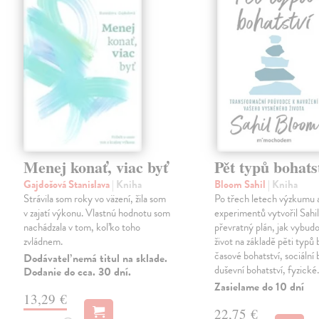
Menej konať, viac byť
Pět typů bohats
Gajdošová Stanislava
| Kniha
Bloom Sahil
| Kniha
Strávila som roky vo väzení, žila som
Po třech letech výzkumu 
v zajatí výkonu. Vlastnú hodnotu som
experimentů vytvořil Sahi
nachádzala v tom, koľko toho
převratný plán, jak vybudo
zvládnem.
život na základě pěti typů 
časové bohatství, sociální 
Dodávateľ nemá titul na sklade.
duševní bohatství, fyzick
Dodanie do cca. 30 dní.
Zasielame do 10 dní
13,29 €
22,75 €