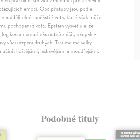
ích praktik často vidí v meditaci prostředek k
btěžujících emocí. Oba přístupy jsou podle
neoddělitelné součásti života, která však může
ímu pochopení života. Epstein vysvětluje, že
ou logikou a nemusí nás nutně zničit, naopak v
avý vůči utrpení druhých. Trauma má velký
činit lidštějšími, laskavějšími a moudřejšími.
Podobné tituly