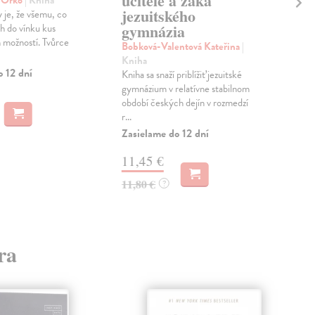
učitele a žáka
št
 Orko
| Kniha
jezuitského
 je, že všemu, co
Hér
gymnázia
ůh do vínku kus
Auto
h možností. Tvůrce
cest
Bobková-Valentová Kateřina
|
odp
Kniha
podľ
o 12 dní
Kniha sa snaží priblížiť jezuitské
Do 
gymnázium v relatívne stabilnom
období českých dejín v rozmedzí
8,
r...
Zasielame do 12 dní
8,3
11,45 €
11,80 €
?
ra