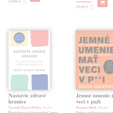
13,99 €
?
23,45 €
?
Nastavte zdravé
Jemné umenie 
hranice
veci v paži
Tawwab Glover Nedra
| Kniha
Manson Mark
| Kniha
Prestaňte sa vnútorne trápiť, jasne
Kniha o osobnom rozvoji p