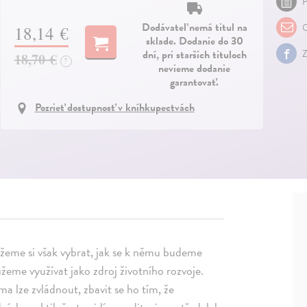
P
Dodávateľ nemá titul na
O
18,14 €
sklade. Dodanie do 30
dní, pri starších tituloch
Z
18,70 €
?
nevieme dodanie
garantovať.
Pozrieť dostupnosť v kníhkupectvách
ůžeme si však vybrat, jak se k němu budeme
eme využívat jako zdroj životního rozvoje.
a lze zvládnout, zbavit se ho tím, že