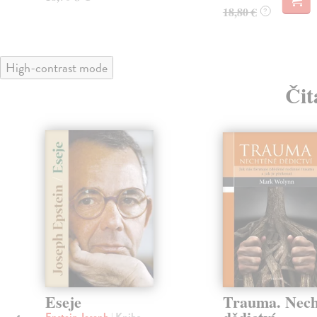
18,80 €
?
High-contrast mode
Čit
klade
Eseje
Trauma. Nech