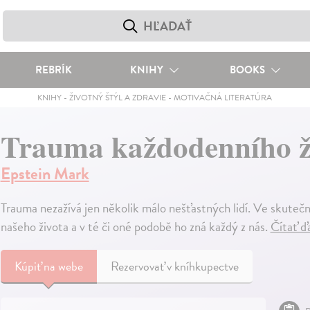
REBRÍK
KNIHY
BOOKS
KNIHY
-
ŽIVOTNÝ ŠTÝL A ZDRAVIE
-
MOTIVAČNÁ LITERATÚRA
Trauma každodenního ž
Epstein Mark
Trauma nezažívá jen několik málo nešťastných lidí. Ve skuteč
našeho života a v té či oné podobě ho zná každý z nás.
Čítať ď
Kúpiť
na webe
Rezervovať v kníhkupectve