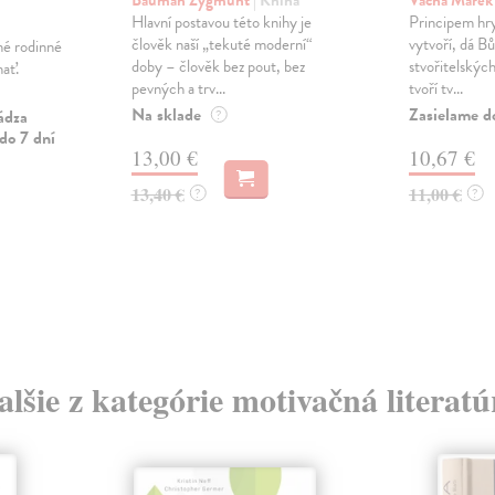
Bauman Zygmunt
| Kniha
Vácha Marek
Hlavní postavou této knihy je
Principem hry
člověk naší „tekuté moderní“
vytvoří, dá B
né rodinné
doby – člověk bez pout, bez
stvořitelskýc
ať.
pevných a trv...
tvoří tv...
Na sklade
Zasielame d
ádza
?
do 7 dní
13,00 €
10,67 €
13,40 €
11,00 €
?
?
alšie z kategórie motivačná literatú