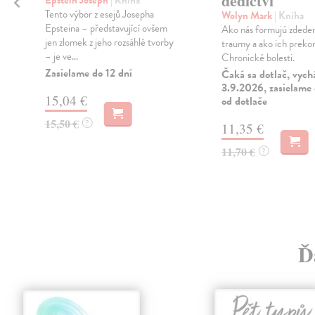
dědictví
Epstein Joseph
| Kniha
Tento výbor z esejů Josepha
Wolyn Mark
| Kniha
Epsteina – představující ovšem
Ako nás formujú zdede
jen zlomek z jeho rozsáhlé tvorby
traumy a ako ich prekon
– je ve...
Chronické bolesti.
Zasielame do 12 dní
Čaká sa dotlač, vych
3.9.2026, zasielame 
15,04 €
od dotlače
15,50 €
?
11,35 €
11,70 €
?
Ď