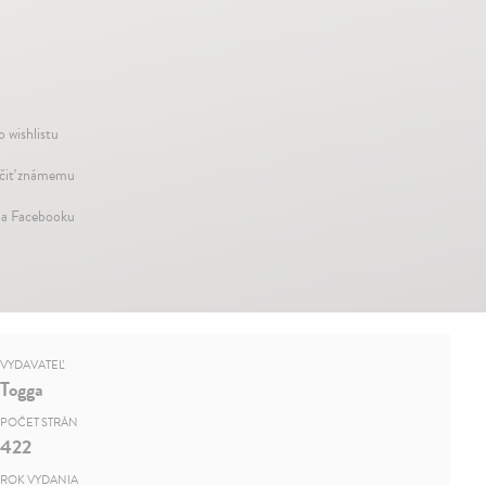
o wishlistu
iť známemu
na Facebooku
VYDAVATEĽ
Togga
POČET STRÁN
422
ROK VYDANIA