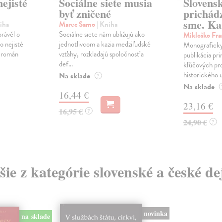
ejisté
Sociálne siete musia
Slovens
byť zničené
prichád
sme. Ka
iha
Marec Samo
| Kniha
právěl o
Sociálne siete nám ubližujú ako
Mikloško Fra
o nejisté
jednotlivcom a kazia medziľudské
Monograficky
ý román
vzťahy, rozkladajú spoločnosť a
publikácia pri
def...
kľúčových pr
historického u
Na sklade
?
Na sklade
16,44 €
23,16 €
16,95 €
?
24,90 €
?
šie z kategórie slovenské a české de
novinka
na sklade