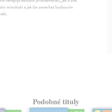
rá nanejvýš aktuální problematiku, jak a zda
stní minulosti a jak lze zanechat budoucím
měti.
Podobné tituly