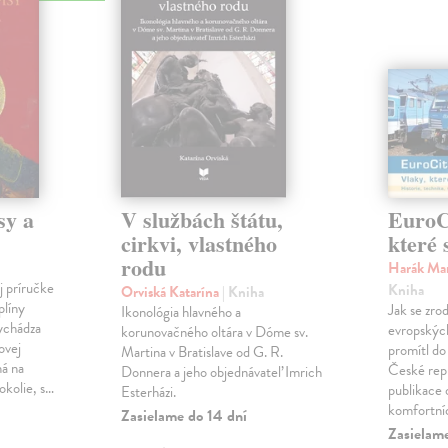
sy a
V službách štátu,
EuroCi
cirkvi, vlastného
které 
rodu
Harák Mar
j príručke
Kniha
Orviská Katarína
| Kniha
plíny
Jak se zrod
Ikonológia hlavného a
vychádza
evropských 
korunovačného oltára v Dóme sv.
ovej
promítl do
Martina v Bratislave od G. R.
ná na
České repu
Donnera a jeho objednávateľ Imrich
okolie, s…
publikace o
Esterházi.
komfortní
Zasielame do 14 dní
Zasielam