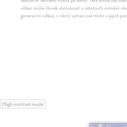
vědomím věčného života po smrti. Tato kniha tak oteví
vůbec může člověk stimulovat u ostatních vnímání vla
generacím odkaz, v němž vymezí své místo v jejich pa
High-contrast mode