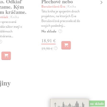
ko. Odkiaľ
Plechové nebo
Po
zame. Kým
Borušovičová Eva
| Kniha
Kun
m kráčame.
Táto kniha je spojením dvoch
Poma
projektov, na ktorých Eva
čty
ntišek
| Kniha
Borušovičová pracovala až do
naps
 spracovaná
svojich posledný...
česk
náša súbor esejí o
Na sklade
Na 
oblémoch
?
tvárania...
18,91 €
14
?
19,90 €
15,
?
jiny
na sklade