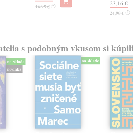
23,16 €
16,95 €
?
24,90 €
?
atelia s podobným vkusom si kúpili
na sklade
na sklade
novinka