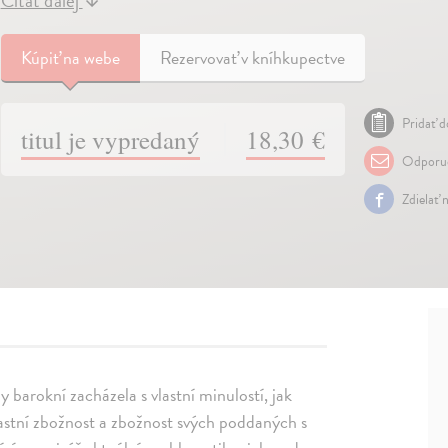
Čítať ďalej
↓
Kúpiť
na webe
Rezervovať v kníhkupectve
Pridať d
titul je vypredaný
18,30 €
Odporuč
Zdielať 
 barokní zacházela s vlastní minulostí, jak
vlastní zbožnost a zbožnost svých poddaných s