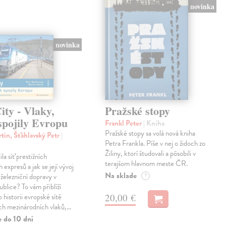
novinka
novinka
ty - Vlaky,
Pražské stopy
spojily Evropu
Frankl Peter
| Kniha
Pražské stopy sa volá nová kniha
tin, Šťáhlavský Petr
|
Petra Frankla. Píše v nej o židoch zo
Žiliny, ktorí študovali a pôsobili v
ila síť prestižních
terajšom hlavnom meste ČR.
expresů a jak se její vývoj
Na sklade
 železniční dopravy v
?
blice? To vám přiblíží
20,00 €
 historii evropské sítě
ch mezinárodních vlaků,…
e do 10 dní