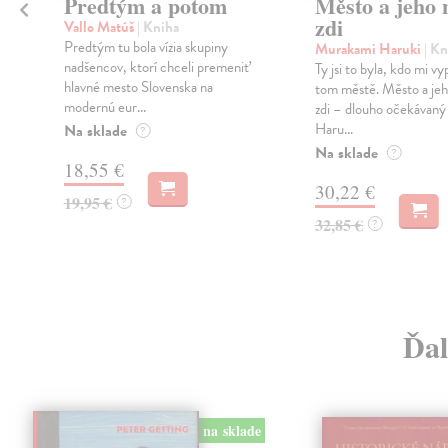
Predtým a potom
Město a jeho n
zdi
Vallo Matúš
| Kniha
Predtým tu bola vízia skupiny
Murakami Haruki
| Kn
nadšencov, ktorí chceli premeniť
Ty jsi to byla, kdo mi vy
hlavné mesto Slovenska na
tom městě. Město a jeh
modernú eur...
zdi – dlouho očekávan
Haru...
Na sklade
?
Na sklade
?
18,55 €
30,22 €
19,95 €
?
32,85 €
?
Ďal
na sklade