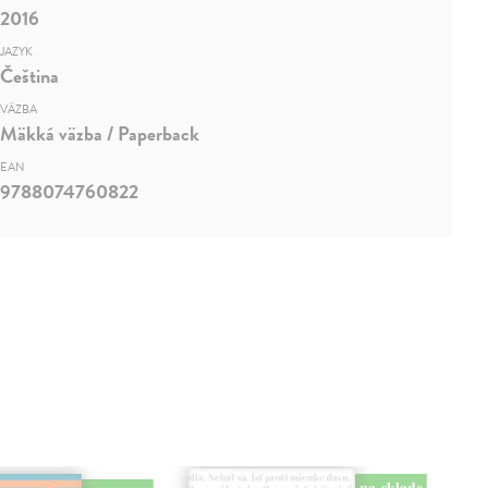
2016
JAZYK
Čeština
VÄZBA
Mäkká väzba / Paperback
EAN
9788074760822
na sklade