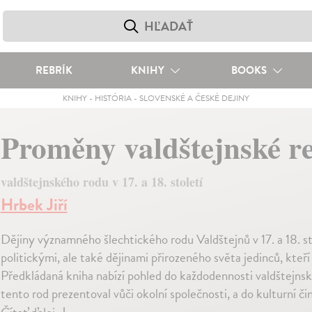
REBRÍK
KNIHY
BOOKS
KNIHY
-
HISTÓRIA
-
SLOVENSKÉ A ČESKÉ DEJINY
Proměny valdštejnské r
valdštejnského rodu v 17. a 18. století
Hrbek Jiří
Dějiny významného šlechtického rodu Valdštejnů v 17. a 18. s
politickými, ale také dějinami přirozeného světa jedinců, kteří 
Předkládaná kniha nabízí pohled do každodennosti valdštejnskýc
tento rod prezentoval vůči okolní společnosti, a do kulturní č