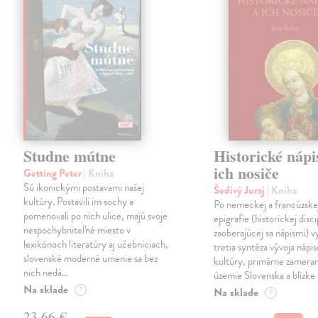
Studne mútne
Historické nápi
ich nosiče
Getting Peter
| Kniha
Sú ikonickými postavami našej
Šedivý Juraj
| Kniha
kultúry. Postavili im sochy a
Po nemeckej a francúzske
pomenovali po nich ulice, majú svoje
epigrafie (historickej disci
nespochybniteľné miesto v
zaoberajúcej sa nápismi) 
lexikónoch literatúry aj učebniciach,
tretia syntéza vývoja nápis
slovenské moderné umenie sa bez
kultúry, primárne zamera
nich nedá…
územie Slovenska a blízke 
Na sklade
?
Na sklade
?
23,66 €