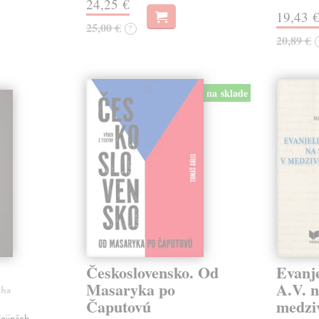
24,25 €
19,43 
25,00 €
?
20,89 €
na sklade
Československo. Od
Evanje
Masaryka po
A.V. n
iha
Čaputovú
medzi
ejinách