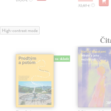
32,85 €
?
High-contrast mode
Čit
na sklade