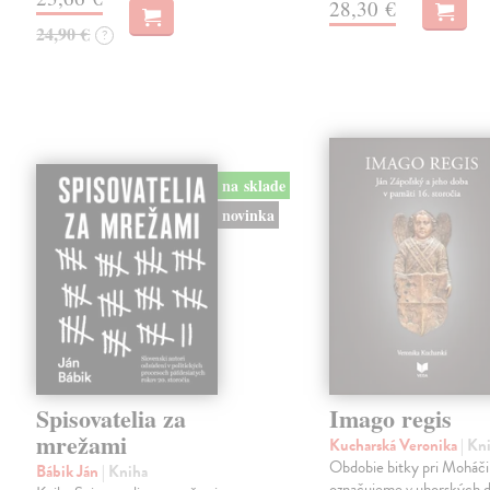
28,30 €
24,90 €
?
na sklade
novinka
Spisovatelia za
Imago regis
mrežami
Kucharská Veronika
| Kn
Obdobie bitky pri Moháči
Bábik Ján
| Kniha
označujeme v uhorských d