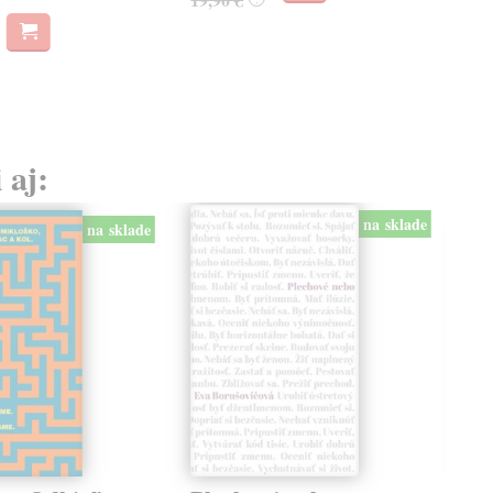
 aj:
na sklade
na sklade