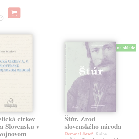
€
?
na sklade
lická cirkev
Štúr. Zrod
a Slovensku v
slovenského národa
vojnovom
Demmel József
| Kniha