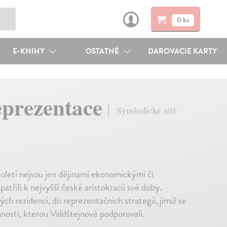
0 ks
E-KNIHY
OSTATNÉ
DAROVACIE KARTY
eprezentace
Symbolické sítě
toletí nejsou jen dějinami ekonomickými či
patřili k nejvyšší české aristokracii své doby.
h rezidencí, do reprezentačních strategií, jimiž se
innosti, kterou Valdštejnové podporovali.