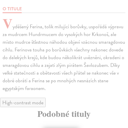
O TITULE
V
yděšený Ferina, tolik milující borůvky, uspořádá výpravu
za mudrcem Hundrmucem do vysokých hor Krkonoš, ale
místo mudrce šťastnou náhodou objeví vzácnou smaragdovou
cihlu. Ferinova touha po borůvkách všechny nakonec dovede
do dalekých krajů, kde budou několikrát uvězněni, okradeni o
smaragdovou cihlu a zajati zlým pirátem Šavlozubem. Díky
velké statečnosti a obětavosti všech přátel se nakonec vše v
dobré obrátí a Ferina se po mnohých nesnázích stane
egyptským faraonem.
High-contrast mode
Podobné tituly