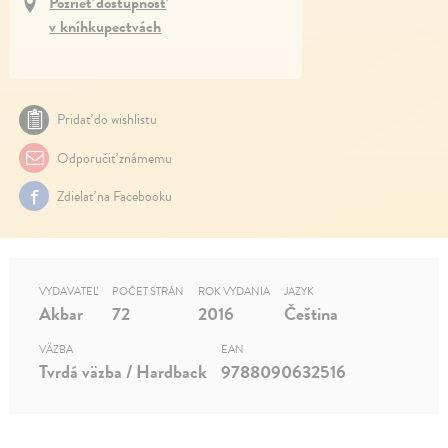
Pozrieť dostupnosť
v kníhkupectvách
Pridať do wishlistu
Odporučiť známemu
Zdielať na Facebooku
VYDAVATEĽ
POČET STRÁN
ROK VYDANIA
JAZYK
Akbar
72
2016
Čeština
VÄZBA
EAN
Tvrdá väzba / Hardback
9788090632516