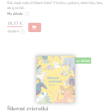
Kde všade môžu žiť šťastní ľudia? V knižnici, pekárni, električke, lese,
ale aj na lodi.
Na sklade
?
18,33 €
18,90 €
?
na sklade
Šikovné zvieratká