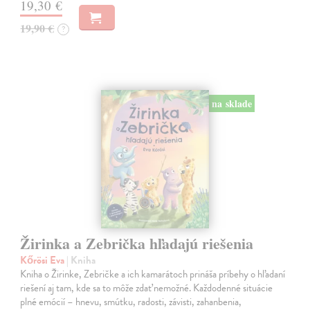
19,30 €
19,90 €
?
na sklade
Žirinka a Zebrička hľadajú riešenia
Kőrösi Eva
| Kniha
Kniha o Žirinke, Zebričke a ich kamarátoch prináša príbehy o hľadaní
riešení aj tam, kde sa to môže zdať nemožné. Každodenné situácie
plné emócií – hnevu, smútku, radosti, závisti, zahanbenia,