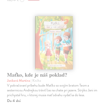
Maťko, kde je náš poklad?
Janková Martina
| Kniha
V pokračovaní príbehu bude Maťko so svojím bratom Teom a
sesternicou Andrejkou tráviť čas na chate pri jazere. Strýko Jani im
prichystal hru, v ktorej musia mať odvahu vydať sa do lesa.
Do 4 dní