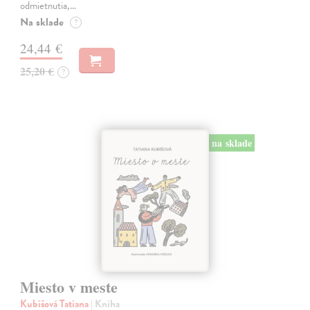
odmietnutia,…
Na sklade
?
24,44 €
25,20 €
?
na sklade
Miesto v meste
Kubišová Tatiana
| Kniha