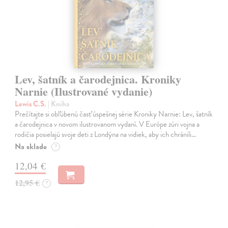
Lev, šatník a čarodejnica. Kroniky
Narnie (Ilustrované vydanie)
Lewis C.S.
| Kniha
Prečítajte si obľúbenú časť úspešnej série Kroniky Narnie: Lev, šatník
a čarodejnica v novom ilustrovanom vydaní. V Európe zúri vojna a
rodičia posielajú svoje deti z Londýna na vidiek, aby ich chránili…
Na sklade
?
12,04 €
12,95 €
?