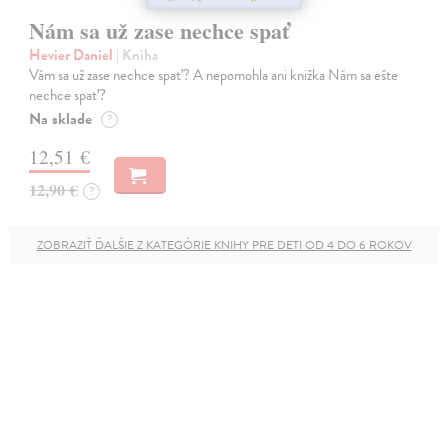
Nám sa už zase nechce spať
Hevier Daniel
| Kniha
Vám sa už zase nechce spať? A nepomohla ani knižka Nám sa ešte
nechce spať?
Na sklade
?
12,51 €
12,90 €
?
ZOBRAZIŤ ĎALŠIE Z KATEGÓRIE KNIHY PRE DETI OD 4 DO 6 ROKOV