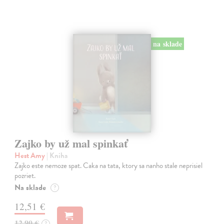
na sklade
Zajko by už mal spinkať
Hest Amy
| Kniha
Zajko este nemoze spat. Caka na tata, ktory sa nanho stale neprisiel
pozriet.
Na sklade
?
12,51 €
12,90 €
?