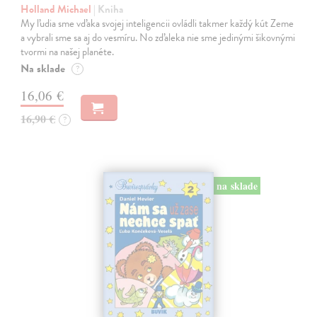
Holland Michael
| Kniha
My ľudia sme vďaka svojej inteligencii ovládli takmer každý kút Zeme
a vybrali sme sa aj do vesmíru. No zďaleka nie sme jedinými šikovnými
tvormi na našej planéte.
Na sklade
?
16,06 €
16,90 €
?
na sklade