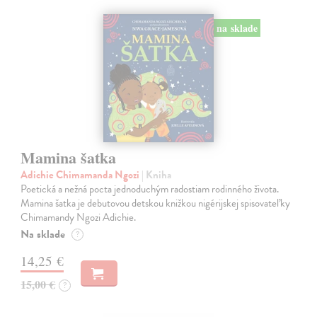
na sklade
Mamina šatka
Adichie Chimamanda Ngozi
| Kniha
Poetická a nežná pocta jednoduchým radostiam rodinného života.
Mamina šatka je debutovou detskou knižkou nigérijskej spisovateľky
Chimamandy Ngozi Adichie.
Na sklade
?
14,25 €
15,00 €
?