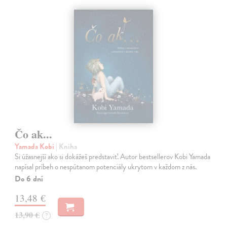
Čo ak...
Yamada Kobi
| Kniha
Si úžasnejší ako si dokážeš predstaviť. Autor bestsellerov Kobi Yamada
napísal príbeh o nespútanom potenciály ukrytom v každom z nás.
Do 6 dní
13,48 €
13,90 €
?