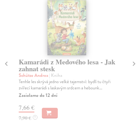
Kamarádi z Medového lesa - Jak
O 
zahnat stesk
p
Schütze Andrea
| Kniha
Ča
Tenhle les skrývá jedno velké tajemství: bydlí tu čtyři
Mil
zvířecí kamarádi s laskavým srdcem a hebounk...
pro
Zasielame do 12 dní
Za
7,66 €
8,
7,90 €
8,
?