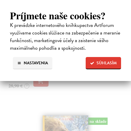
Príjmete naše cookies?
K prevádzke internetového kníhkupectva Artforum
využívame cookies slúžiace na zabezpečenie a meranie
Alica a hmyz
funkčnosti, marketingové účely a zaistenie vášho
Dúbravský Andrej
| Kniha
maximálneho pohodlia a spokojnosti.
Alica je zvedavá mačka, ktorá býva so zvedavým Andrejom. Obaja sú
fascinovaní ríšou hmyzu.
NASTAVENIA
SÚHLASÍM
Na sklade
?
28,03 €
28,90 €
?
na sklade