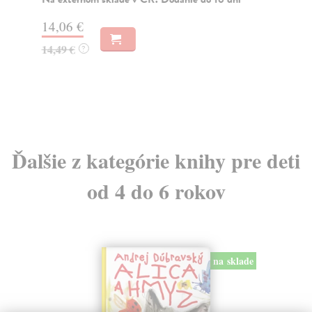
14,06 €
9,
14,49 €
9,
?
Ďalšie z kategórie knihy pre deti
od 4 do 6 rokov
na sklade