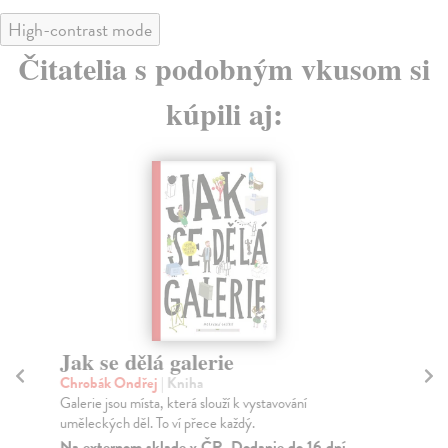
High-contrast mode
Čitatelia s podobným vkusom si
kúpili aj:
Jak se dělá galerie
M
Chrobák Ondřej
| Kniha
Mü
Galerie jsou místa, která slouží k vystavování
Jed
uměleckých děl. To ví přece každý.
dos
Na externom sklade v ČR. Dodanie do 16 dní
Za