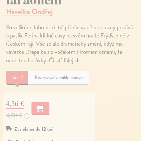
Havelka Ondřej
Po velikém dobrodružství při záchraně princezny prožívá
trpaslík Ferina klidné časy na svém hradě Frýdštejně v
Českém ráji. Vše se ale dramaticky změní, když mu
veverka Drápalka s divočákem Hromem oznámí, že
nerostou borůvky.
Čítať ďalej
↓
Kúpiť
Rezervovať v kníhkupectve
4,56 €
4,70 €
?
Zasielame do 12 dní