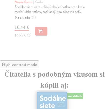
K
Marec Samo
| Kniha
Sociálne siete nám ubližujú ako jednotlivcom a kazia
Mik
medziľudské vzťahy, rozkladajú spoločnosť a def...
Mon
o k
Na sklade
?
Na
16,44 €
23
16,95 €
?
24
High-contrast mode
Čitatelia s podobným vkusom si
kúpili aj:
na sklade