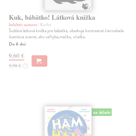
Kuk, bábätko! Látková knižka
kolektív autorov
| Kniha
Šušťavá látková knižka pre bábätká, obsahuje kontrastné čiernobiele
ilustrácie zvierat, ako veľryba,mačka, včielka.
Do 6 dní
9,60 €
9,90 €
?
na sklade