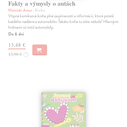
Fakty a výmysly o autách
Nowicki Artur
| Kniha
Vtipná komiksová kniha plná zaujímavostí a informácií, ktorá poteší
každého nadšenca automobilov Takáto kniha tu ešte nebola! Hlavnými
hrdinami sú totiž automobily.
Do 6 dní
13,48 €
13,90 €
?