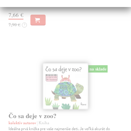
Do 6 dní
7,66 €
7,90 €
?
na sklade
Čo sa deje v zoo?
kolektív autorov
| Kniha
Ideálna prvá knižka pre vaše najmenšie deti. Je veľká akurát do