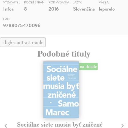
VYDAVATEĽ
POČET STRÁN
ROK VYDANIA
JAZYK
VÄZBA
Infoa
8
2016
Slovenčina
leporelo
EAN
9788075470096
High-contrast mode
Podobné tituly
na sklade
Sociálne siete musia byť zničené
S