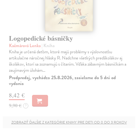
Logopedické básničky
Kačmárová Lenka
| Kniha
Kniha je určená deťom, ktoré majú problémy s výslovnosťou
artikulačne náročnej hlásky R. Nadchne všetkých predškolákov aj
školákov, ktorí sa zoznamujú s čítaním. Vďaka zábavným básničkám a
zaujímavým úlohám…
Predpredaj, vychádza 25.8.2026, zasielame do 5 dní od
vydania
8,42 €
9,90 €
?
ZOBRAZIŤ ĎALŠIE Z KATEGÓRIE KNIHY PRE DETI OD 0 DO 3 ROKOV