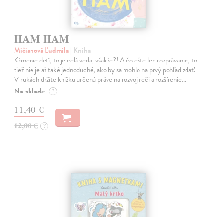
HAM HAM
Mičianová Ľudmila
| Kniha
Kŕmenie detí, to je celá veda, všakže?! A čo ešte len rozprávanie, to
tiež nie je až také jednoduché, ako by sa mohlo na prvý pohľad zdať.
V rukách držíte knižku určenú práve na rozvoj reči a rozšírenie…
Na sklade
?
11,40 €
12,00 €
?