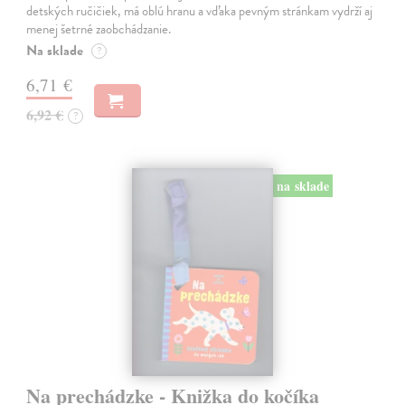
detských ručičiek, má oblú hranu a vďaka pevným stránkam vydrží aj
menej šetrné zaobchádzanie.
Na sklade
?
6,71 €
6,92 €
?
na sklade
Na prechádzke - Knižka do kočíka