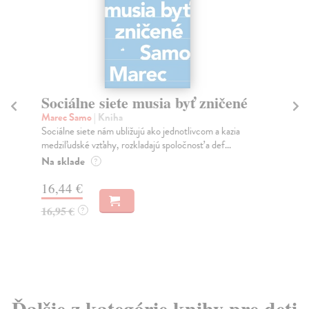
Sociálne siete musia byť zničené
S
K
Marec Samo
| Kniha
Sociálne siete nám ubližujú ako jednotlivcom a kazia
Mik
medziľudské vzťahy, rozkladajú spoločnosť a def...
Mon
o k
Na sklade
?
Na
16,44 €
23
16,95 €
?
24
Ďalšie z kategórie knihy pre deti