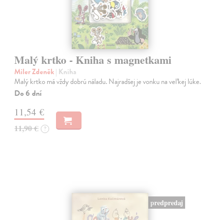
Malý krtko - Kniha s magnetkami
Miler Zdeněk
| Kniha
Malý krtko má vždy dobrú náladu. Najradšej je vonku na veľkej lúke.
Do 6 dní
11,54 €
11,90 €
?
predpredaj