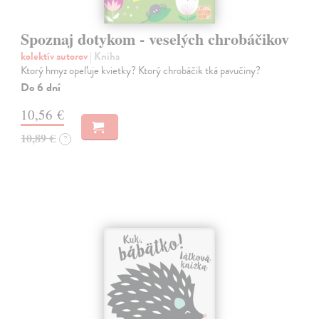
Spoznaj dotykom - veselých chrobáčikov
kolektív autorov
| Kniha
Ktorý hmyz opeľuje kvietky? Ktorý chrobáčik tká pavučiny?
Do 6 dní
10,56 €
10,89 €
?