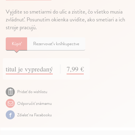
Vyjdite so smetiarmi do ulíc a zistíte, čo všetko musia
zvládnuť. Posunutím okienka uvidíte, ako smetiari a ich
stroje pracujú.
Kúpiť
Rezervovať v kníhkupectve
titul je vypredaný
7,99 €
Pridať do wishlistu
Odporučiť známemu
Zdielať na Facebooku