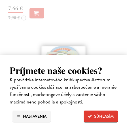
7,66 €
7,90 €
?
Príjmete naše cookies?
K prevádzke internetového kníhkupectva Artforum
využívame cookies slúžiace na zabezpečenie a meranie
funkčnosti, marketingové účely a zaistenie vášho
maximálneho pohodlia a spokojnosti.
Farma - Tvarované leporelo
kolektív autorov
| Kniha
NASTAVENIA
SÚHLASÍM
Táto knižka s veselými obrázkami a rôzne tvarovanými stránkami
zaujme malé deti a zoznámi ich so zvieratami na farme.