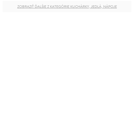
ZOBRAZIŤ ĎALŠIE Z KATEGÓRIE KUCHÁRKY, JEDLÁ, NÁPOJE