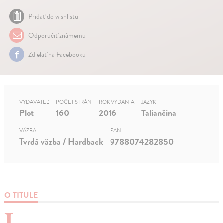
Pridať do wishlistu
Odporučiť známemu
Zdielať na Facebooku
VYDAVATEĽ
POČET STRÁN
ROK VYDANIA
JAZYK
Plot
160
2016
Taliančina
VÄZBA
EAN
Tvrdá väzba / Hardback
9788074282850
O TITULE
L