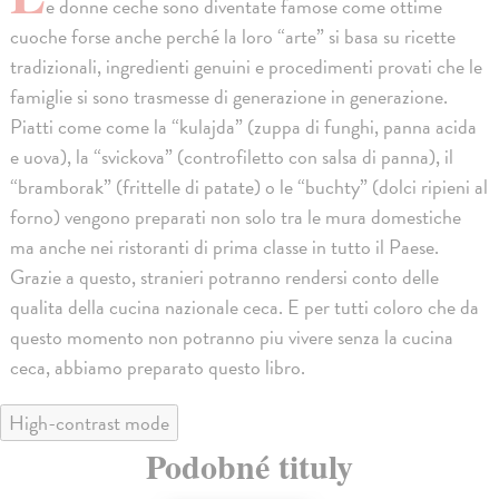
e donne ceche sono diventate famose come ottime
cuoche forse anche perché la loro “arte” si basa su ricette
tradizionali, ingredienti genuini e procedimenti provati che le
famiglie si sono trasmesse di generazione in generazione.
Piatti come come la “kulajda” (zuppa di funghi, panna acida
e uova), la “svickova” (controfiletto con salsa di panna), il
“bramborak” (frittelle di patate) o le “buchty” (dolci ripieni al
forno) vengono preparati non solo tra le mura domestiche
ma anche nei ristoranti di prima classe in tutto il Paese.
Grazie a questo, stranieri potranno rendersi conto delle
qualita della cucina nazionale ceca. E per tutti coloro che da
questo momento non potranno piu vivere senza la cucina
ceca, abbiamo preparato questo libro.
High-contrast mode
Podobné tituly