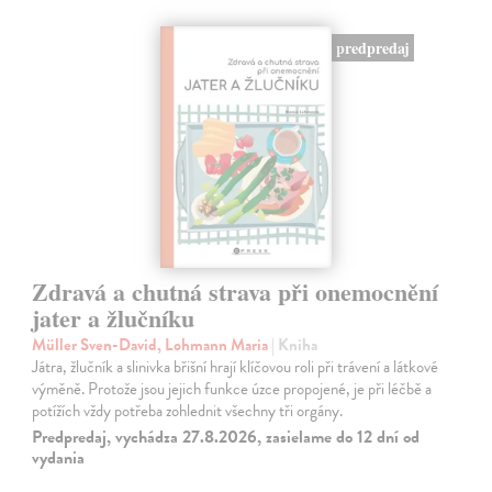
predpredaj
Zdravá a chutná strava při onemocnění
jater a žlučníku
Müller Sven-David, Lohmann Maria
| Kniha
Játra, žlučník a slinivka břišní hrají klíčovou roli při trávení a látkové
výměně. Protože jsou jejich funkce úzce propojené, je při léčbě a
potížích vždy potřeba zohlednit všechny tři orgány.
Predpredaj, vychádza 27.8.2026, zasielame do 12 dní od
vydania