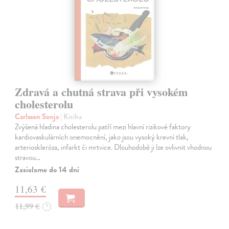
Zdravá a chutná strava při vysokém
cholesterolu
Carlsson Sonja
| Kniha
Zvýšená hladina cholesterolu patří mezi hlavní rizikové faktory
kardiovaskulárních onemocnění, jako jsou vysoký krevní tlak,
arterioskleróza, infarkt či mrtvice. Dlouhodobě ji lze ovlivnit vhodnou
stravou…
Zasielame do 14 dní
11,63 €
11,99 €
?