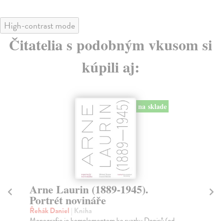
High-contrast mode
Čitatelia s podobným vkusom si
kúpili aj:
na sklade
Arne Laurin (1889-1945).
Sa
Portrét novináře
Ji
Sla
Řehák Daniel
| Kniha
tra
Monografie je komplementem ke svazku Dopisů (ed.