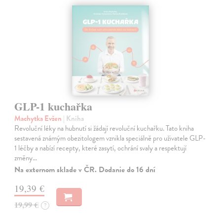
GLP-1 kuchařka
Machytka Evžen
| Kniha
Revoluční léky na hubnutí si žádají revoluční kuchařku. Tato kniha
sestavená známým obezitologem vznikla speciálně pro uživatele GLP-
1 léčby a nabízí recepty, které zasytí, ochrání svaly a respektují
změny…
Na externom sklade v ČR. Dodanie do 16 dní
19,39 €
19,99 €
?