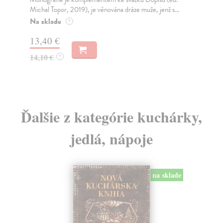
Michal Topor, 2019), je věnována dráze muže, jenž s...
Za
Na sklade
?
20
13,40 €
21
14,10 €
?
Ďalšie z kategórie kuchárky,
jedlá, nápoje
na sklade