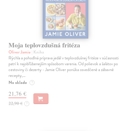
Moja teplovzdušná fritéza
Oliver Jamie
| Kniha
Rýchla a pohodlná príprava jedál v teplovzdušnej fritéze v súčasnosti
patrí k najobľúbenejším spôsobom varenia. Od polievok a šalátov po
cestoviny či dezerty - Jamie Oliver ponúka osvedčené a zábavné
recepty,…
Na sklade
?
21,76 €
22,90 €
?