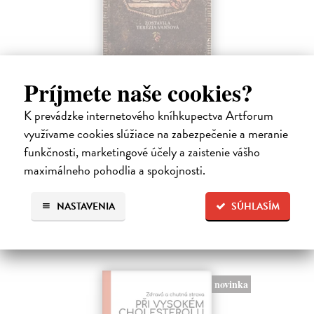
Príjmete naše cookies?
Nová kuchárska kniha
Vansová Terézia (zost.)
| Kniha
K prevádzke internetového kníhkupectva Artforum
Máte pravdu, knižný trh prekypuje kuchárskymi knihami. Nová
využívame cookies slúžiace na zabezpečenie a meranie
kuchárska kniha z pera najpovolanejšej gazdinky Terézie Vansovej je
funkčnosti, marketingové účely a zaistenie vášho
však dielom, ktoré zaručene obohatí každú domácnosť.
maximálneho pohodlia a spokojnosti.
Na sklade
?
23,66 €
NASTAVENIA
SÚHLASÍM
24,90 €
?
novinka