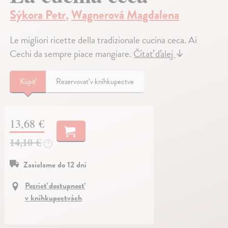
Sýkora Petr
,
Wagnerová Magdalena
Le migliori ricette della tradizionale cucina ceca. Ai
Cechi da sempre piace mangiare.
Čítať ďalej
↓
Kúpiť
Rezervovať v kníhkupectve
13,68 €
14,10 €
?
Zasielame do 12 dní
Pozrieť dostupnosť
v kníhkupectvách