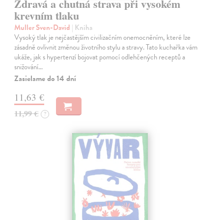
Zdravá a chutná strava při vysokém
krevním tlaku
Muller Sven-David
| Kniha
Vysoký tlak je nejčastějším civilizačním onemocněním, které lze
zásadně ovlivnit změnou životního stylu a stravy. Tato kuchařka vám
ukáže, jak s hypertenzí bojovat pomocí odlehčených receptů a
snižování…
Zasielame do 14 dní
11,63 €
11,99 €
?