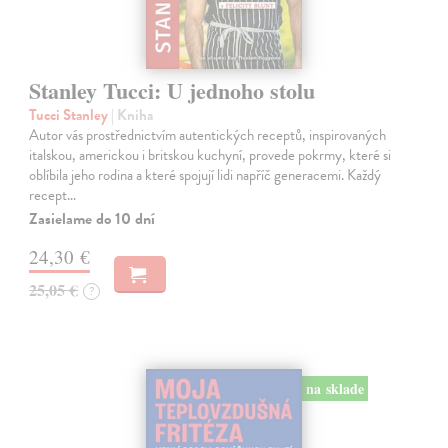
Stanley Tucci: U jednoho stolu
Tucci Stanley
| Kniha
Autor vás prostřednictvím autentických receptů, inspirovaných
italskou, americkou i britskou kuchyní, provede pokrmy, které si
oblíbila jeho rodina a které spojují lidi napříč generacemi. Každý
recept…
Zasielame do 10 dní
24,30 €
25,05 €
?
na sklade