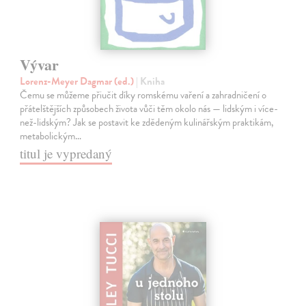
Vývar
Lorenz-Meyer Dagmar (ed.)
| Kniha
Čemu se můžeme přiučit díky romskému vaření a zahradničení o
přátelštějších způsobech života vůči těm okolo nás — lidským i více-
než-lidským? Jak se postavit ke zdědeným kulinářským praktikám,
metabolickým…
titul je vypredaný