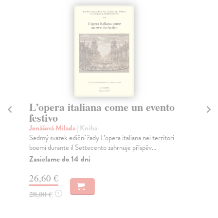
L’opera italiana come un evento
A
festivo
Po
Jonášová Milada
| Kniha
Ře
Sedmý svazek ediční řady L’opera italiana nei territori
Mon
boemi durante il Settecento zahrnuje příspěv...
Mic
Zasielame do 14 dní
Na
26,60 €
13
28,00 €
14
?