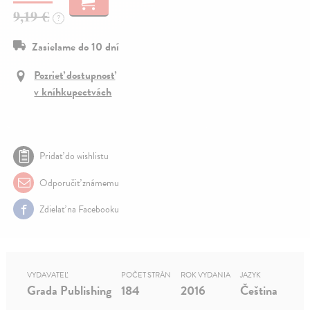
9,19 €
?
Zasielame do 10 dní
Pozrieť dostupnosť
v kníhkupectvách
Pridať do wishlistu
Odporučiť známemu
Zdielať na Facebooku
VYDAVATEĽ
POČET STRÁN
ROK VYDANIA
JAZYK
Grada Publishing
184
2016
Čeština