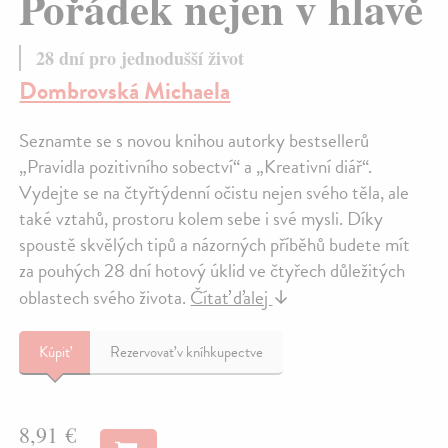
Pořádek nejen v hlavě
28 dní pro jednodušší život
Dombrovská Michaela
Seznamte se s novou knihou autorky bestsellerů
„Pravidla pozitivního sobectví“ a „Kreativní diář“.
Vydejte se na čtyřtýdenní očistu nejen svého těla, ale
také vztahů, prostoru kolem sebe i své mysli. Díky
spoustě skvělých tipů a názorných příběhů budete mít
za pouhých 28 dní hotový úklid ve čtyřech důležitých
oblastech svého života.
Čítať ďalej
↓
Kúpiť
Rezervovať v kníhkupectve
8,91 €