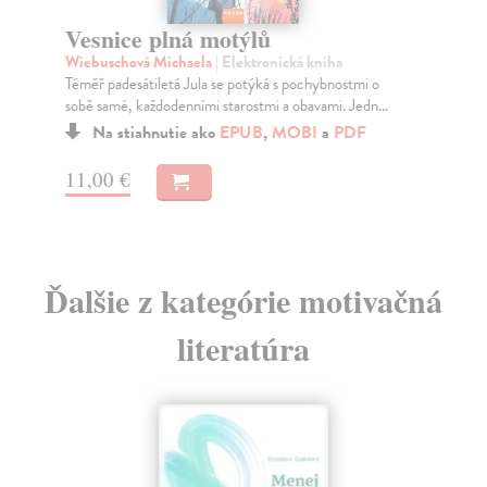
Ze
Vesnice plná motýlů
Kni
Wiebuschová Michaela
| Elektronická kniha
vel
Téměř padesátiletá Jula se potýká s pochybnostmi o
Do
sobě samé, každodenními starostmi a obavami. Jedn...
4,
Na stiahnutie ako
EPUB
,
MOBI
a
PDF
4,
11,00 €
Ďalšie z kategórie motivačná
literatúra