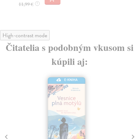
11,99 €
11
?
High-contrast mode
Čitatelia s podobným vkusom si
kúpili aj:
E-KNIHA
Fi