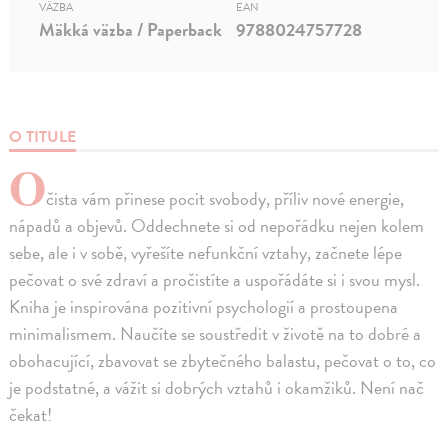
VÄZBA
EAN
Mäkká väzba / Paperback
9788024757728
O TITULE
O
čista vám přinese pocit svobody, příliv nové energie,
nápadů a objevů. Oddechnete si od nepořádku nejen kolem
sebe, ale i v sobě, vyřešíte nefunkční vztahy, začnete lépe
pečovat o své zdraví a pročistíte a uspořádáte si i svou mysl.
Kniha je inspirována pozitivní psychologií a prostoupena
minimalismem. Naučíte se soustředit v životě na to dobré a
obohacující, zbavovat se zbytečného balastu, pečovat o to, co
je podstatné, a vážit si dobrých vztahů i okamžiků. Není nač
čekat!