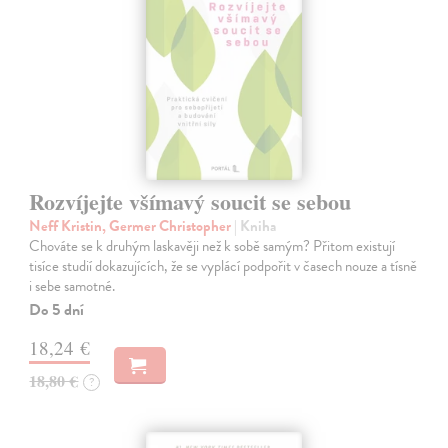
Rozvíjejte všímavý soucit se sebou
Neff Kristin, Germer Christopher
| Kniha
Chováte se k druhým laskavěji než k sobě samým? Přitom existují
tisíce studií dokazujících, že se vyplácí podpořit v časech nouze a tísně
i sebe samotné.
Do 5 dní
18,24 €
18,80 €
?