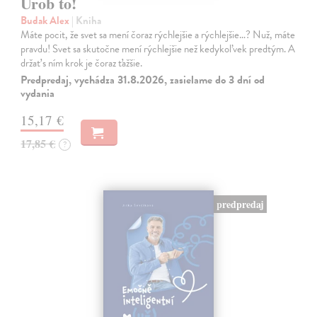
Urob to!
Budak Alex
| Kniha
Máte pocit, že svet sa mení čoraz rýchlejšie a rýchlejšie…? Nuž, máte
pravdu! Svet sa skutočne mení rýchlejšie než kedykoľvek predtým. A
držať s ním krok je čoraz ťažšie.
Predpredaj, vychádza 31.8.2026, zasielame do 3 dní od
vydania
15,17 €
17,85 €
?
predpredaj