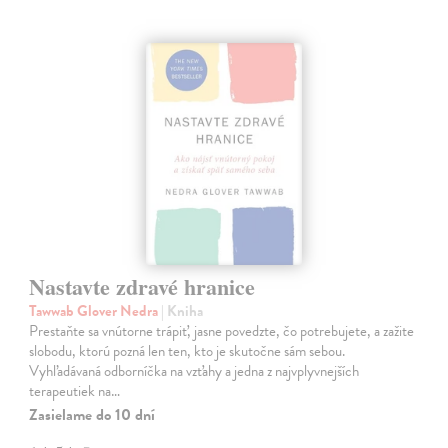
Nastavte zdravé hranice
Tawwab Glover Nedra
| Kniha
Prestaňte sa vnútorne trápiť, jasne povedzte, čo potrebujete, a zažite
slobodu, ktorú pozná len ten, kto je skutočne sám sebou.
Vyhľadávaná odborníčka na vzťahy a jedna z najvplyvnejších
terapeutiek na…
Zasielame do 10 dní