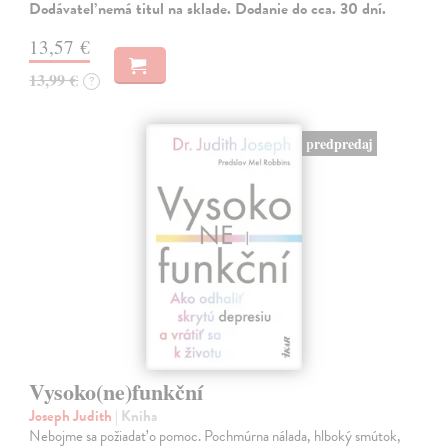
Dodávateľ nemá titul na sklade. Dodanie do cca. 30 dní.
13,57 €
13,99 €
?
predpredaj
Vysoko(ne)funkční
Joseph Judith
| Kniha
Nebojme sa požiadať o pomoc. Pochmúrna nálada, hlboký smútok,