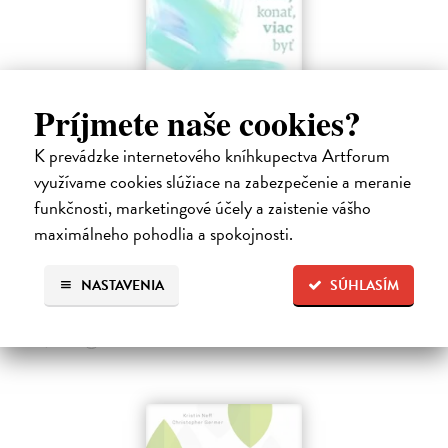
Príjmete naše cookies?
K prevádzke internetového kníhkupectva Artforum
Menej konať, viac byť
využívame cookies slúžiace na zabezpečenie a meranie
Gajdošová Stanislava
| Kniha
funkčnosti, marketingové účely a zaistenie vášho
Strávila som roky vo väzení, žila som v zajatí výkonu. Vlastnú hodnotu
maximálneho pohodlia a spokojnosti.
som nachádzala v tom, koľko toho zvládnem.
Dodávateľ nemá titul na sklade. Dodanie do cca. 30 dní.
NASTAVENIA
SÚHLASÍM
13,29 €
13,99 €
?