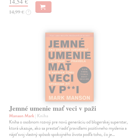
14,54 €
14,99 €
?
Jemné umenie mať veci v paži
Manson Mark
| Kniha
Kniha o osobnom rozvoji pre novú generáciu od blogerskej superstar,
ktorá ukazuje, ako sa prestať riadiť pravidlami pozitívneho myslenia a
nájsť svoj vlastný spôsob spokojného života podľa toho, čo je…