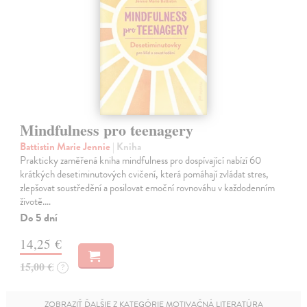
Mindfulness pro teenagery
Battistin Marie Jennie
| Kniha
Prakticky zaměřená kniha mindfulness pro dospívající nabízí 60
krátkých desetiminutových cvičení, která pomáhají zvládat stres,
zlepšovat soustředění a posilovat emoční rovnováhu v každodenním
životě.…
Do 5 dní
14,25 €
15,00 €
?
ZOBRAZIŤ ĎALŠIE Z KATEGÓRIE MOTIVAČNÁ LITERATÚRA