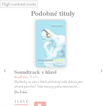
High-contrast mode
Podobné tituly
Soundtrack v hlavě
Uk
Acuff Jon
| Kniha
Pu
Myšlenky se vám v hlavě přehrávají stále dokola jako
Žád
ohraná písnička? Vaše hlava je jedna nekonečná ...
noh
Do 3 dní
Za
11,63 €
10