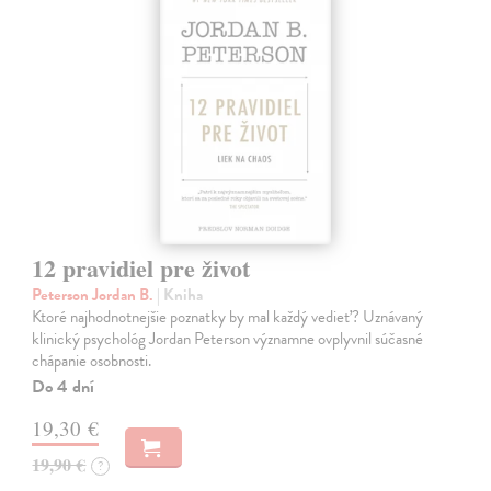
12 pravidiel pre život
Peterson Jordan B.
| Kniha
Ktoré najhodnotnejšie poznatky by mal každý vedieť? Uznávaný
klinický psychológ Jordan Peterson významne ovplyvnil súčasné
chápanie osobnosti.
Do 4 dní
19,30 €
19,90 €
?