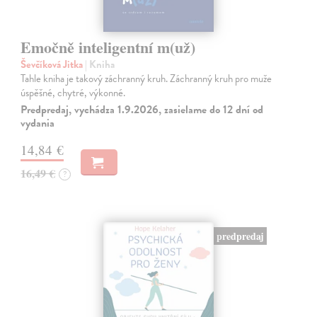
Emočně inteligentní m(už)
Ševčíková Jitka
| Kniha
Tahle kniha je takový záchranný kruh. Záchranný kruh pro muže
úspěšné, chytré, výkonné.
Predpredaj, vychádza 1.9.2026, zasielame do 12 dní od
vydania
14,84 €
16,49 €
?
predpredaj