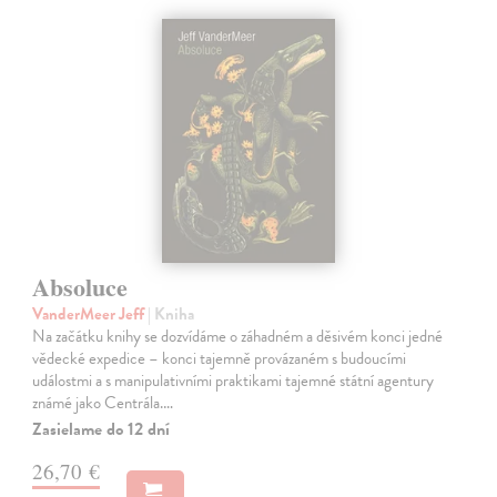
Absoluce
VanderMeer Jeff
| Kniha
Na začátku knihy se dozvídáme o záhadném a děsivém konci jedné
vědecké expedice – konci tajemně provázaném s budoucími
událostmi a s manipulativními praktikami tajemné státní agentury
známé jako Centrála.…
Zasielame do 12 dní
26,70 €