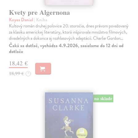
Kvety pre Algernona
Keyes Daniel
| Kniha
Kultový román druhej polovice 20. storočia, dnes právom považovaný
za klasiku americkej literatúry, ktorá inšpirovala množstvo filmových,
divadelných a dokonca aj rozhlasových adaptácií. Charlie Gordon…
Čaká sa dotlač, vychádza 4.9.2026, zasielame do 12 dní od
dotlače
18,42 €
18,99 €
?
na sklade