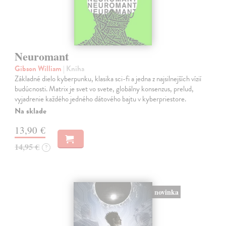
Neuromant
Gibson William
| Kniha
Základné dielo kyberpunku, klasika sci-fi a jedna z najsilnejších vízií
budúcnosti. Matrix je svet vo svete, globálny konsenzus, prelud,
vyjadrenie každého jedného dátového bajtu v kyberpriestore.
Na sklade
13,90 €
14,95 €
?
novinka