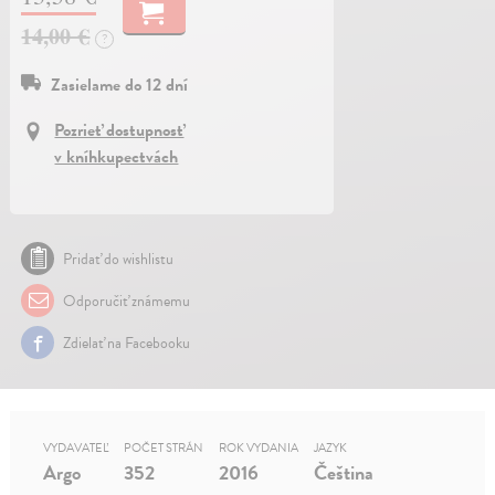
14,00 €
?
Zasielame do 12 dní
Pozrieť dostupnosť
v kníhkupectvách
Pridať do wishlistu
Odporučiť známemu
Zdielať na Facebooku
VYDAVATEĽ
POČET STRÁN
ROK VYDANIA
JAZYK
Argo
352
2016
Čeština