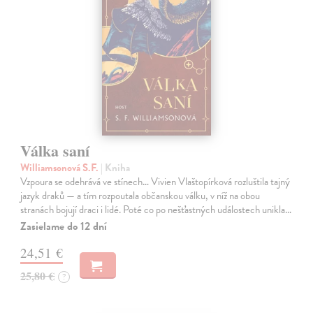
Válka saní
Williamsonová S.F.
| Kniha
Vzpoura se odehrává ve stínech… Vivien Vlaštopírková rozluštila tajný
jazyk draků — a tím rozpoutala občanskou válku, v níž na obou
stranách bojují draci i lidé. Poté co po nešťastných událostech unikla…
Zasielame do 12 dní
24,51 €
25,80 €
?