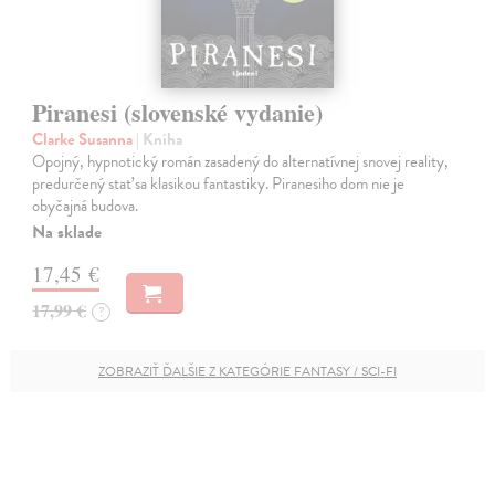
Piranesi (slovenské vydanie)
Clarke Susanna
| Kniha
Opojný, hypnotický román zasadený do alternatívnej snovej reality,
predurčený stať sa klasikou fantastiky. Piranesiho dom nie je
obyčajná budova.
Na sklade
17,45 €
17,99 €
?
ZOBRAZIŤ ĎALŠIE Z KATEGÓRIE FANTASY / SCI-FI