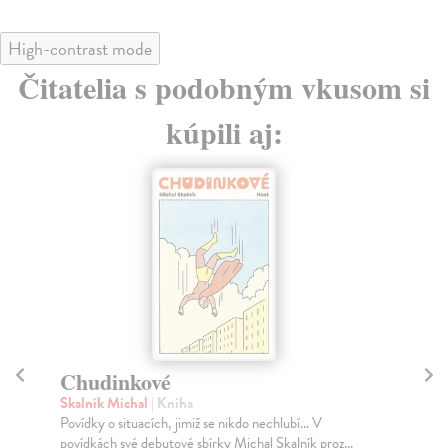
High-contrast mode
Čitatelia s podobným vkusom si
kúpili aj:
Logika nočního rybolovu
Scalia Cristina Cassar
| Kniha
Nejen pod svícnem, ale i pod rybářskou lampou je
..
největší tma. V listopadové Katánii nezvykle vane s...