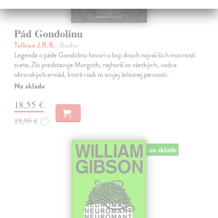
Pád Gondolinu
Tolkien J.R.R.
| Kniha
Legenda o páde Gondolinu hovorí o boji dvoch najväčších mocností
sveta. Zlo predstavuje Morgoth, najhorší zo všetkých, vodca
obrovských armád, ktoré riadi zo svojej železnej pevnosti.
Na sklade
18,55 €
19,95 €
?
na sklade