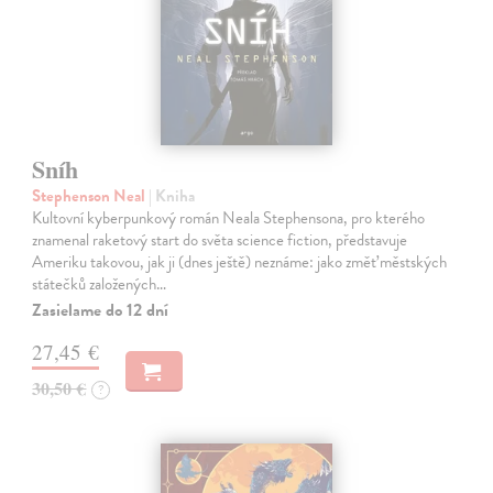
Sníh
Stephenson Neal
| Kniha
Kultovní kyberpunkový román Neala Stephensona, pro kterého
znamenal raketový start do světa science fiction, představuje
Ameriku takovou, jak ji (dnes ještě) neznáme: jako změť městských
státečků založených…
Zasielame do 12 dní
27,45 €
30,50 €
?