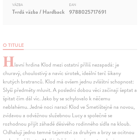
VÄZBA
EAN
Tvrdá väzba / Hardback
9788025717691
O TITULE
H
lavní hrdina Klod mezi ostatní příliš nezapadá: je
churavý, choulostivý a navíc sirotek, ideální terč šikany
krutých bratranců. Klod má ovšem jednu zvláštní schopnost:
Slyší předměty mluvit. A poslední dobou věci začínají šeptat a
špitat čím dál víc. Jako by se schylovalo k něčemu
neblahému. Jedné noci narazí Klod ve Smetištejně na novou,
zvídavou a odvážnou služebnou Lucy a společně se
rozhodnou přijít záhadě děsivého rodinného sídla na kloub.
Odhalují jedno temné tajemství za druhým a brzy se ocitnou