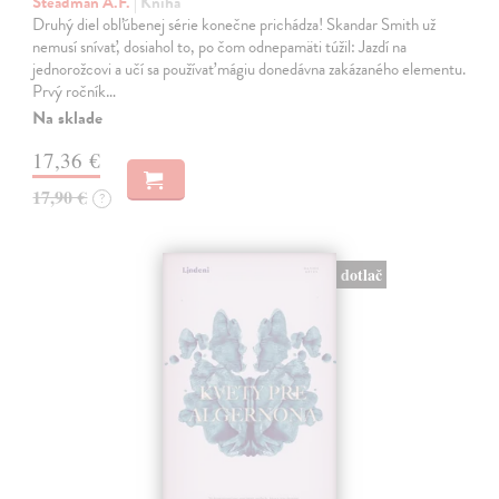
Steadman A.F.
| Kniha
Druhý diel obľúbenej série konečne prichádza! Skandar Smith už
nemusí snívať, dosiahol to, po čom odnepamäti túžil: Jazdí na
jednorožcovi a učí sa používať mágiu donedávna zakázaného elementu.
Prvý ročník…
Na sklade
17,36 €
17,90 €
?
dotlač