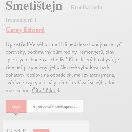
Smetištejn
Kronika rodu
Iremongerů 1
Carey Edward
Uprostřed Velkého smetiště nedaleko Londýna se tyčí
obrovský, pochmurný dům rodiny Iremongerů, plný
spletitých chodeb a schodišť. Klan, který ho obývá, je
více než prapodivný: jeho členové vybudovali své
bohatství doslova na odpadcích, mají zvláštní jména,
svérázné zvyky a rituály a žení a vdávají se výhradně
mezi sebou.
Čítať ďalej
↓
Kúpiť
Rezervovať v kníhkupectve
13,58 €