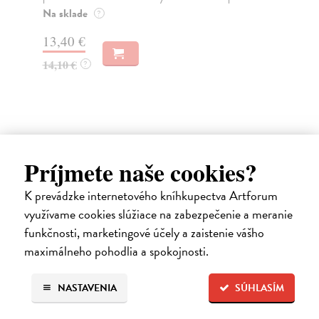
Zasielame do 12 dní
18,24 €
18,80 €
?
Ďalšie z kategórie fantasy / sci-fi
Príjmete naše cookies?
na sklade
K prevádzke internetového kníhkupectva Artforum
využívame cookies slúžiace na zabezpečenie a meranie
funkčnosti, marketingové účely a zaistenie vášho
maximálneho pohodlia a spokojnosti.
NASTAVENIA
SÚHLASÍM