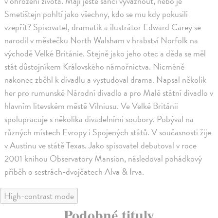
v ohrožení života. Mají ještě šanci vyváznout, nebo je
Smetištejn pohltí jako všechny, kdo se mu kdy pokusili
vzepřít? Spisovatel, dramatik a ilustrátor Edward Carey se
narodil v městečku North Walsham v hrabství Norfolk na
východě Velké Británie. Stejně jako jeho otec a děda se měl
stát důstojníkem Královského námořnictva. Nicméně
nakonec zběhl k divadlu a vystudoval drama. Napsal několik
her pro rumunské Národní divadlo a pro Malé státní divadlo v
hlavním litevském městě Vilniusu. Ve Velké Británii
spolupracuje s několika divadelními soubory. Pobýval na
různých místech Evropy i Spojených států. V současnosti žije
v Austinu ve státě Texas. Jako spisovatel debutoval v roce
2001 knihou Observatory Mansion, následoval pohádkový
příběh o sestrách-dvojčatech Alva & Irva.
High-contrast mode
Podobné tituly