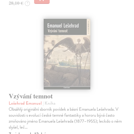
28,10 €
?
Vzývání temnot
Lešehrad Emanuel
| Kniha
Obsáhlý originální sborník povídek a básní Emanuela Lešehrada. V
souvislosti s evolucí české temné fantastiky a hororu bývá často
zmiňováno jméno Emanuela Lešehrada (1877–1955); leckdo o něm
slyšel, leč…