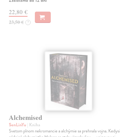
Zasielame do 12 dní
22,80 €
23,50 €
?
Alchemised
SenLinYu
| Kniha
Svetom plnom nekromancie a alchýmie sa prehnala vojna. Kedysi
nádejná alchymistka Helena sa stala väzenkyňou — vojnovou aj