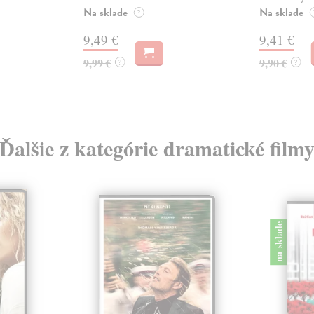
Na sklade
Na sklade
?
9,49 €
9,41 €
9,99 €
9,90 €
?
?
Ďalšie z kategórie dramatické film
na sklade