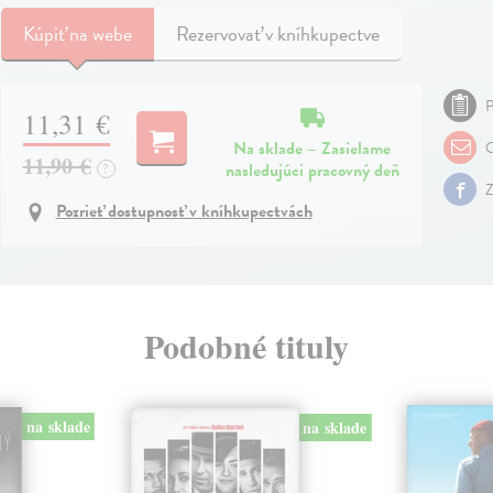
Kúpiť
na webe
Rezervovať v kníhkupectve
P
11,31 €
Na sklade – Zasielame
O
11,90 €
nasledujúci pracovný deň
?
Z
Pozrieť dostupnosť v kníhkupectvách
Podobné tituly
na sklade
na sklade