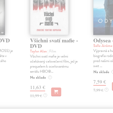
 DVD
Všichni svatí mafie -
Odysea
DVD
Salle Jérôm
MOSS) je
Výpravná a h
Taylor Alan
| Film
ěta v
biografia rod
Všichni svatí mafie je velmi
ckého
pred našimi oč
očekávaný celovečerní film, jež je
svet ...
prequelem k oceňovanému
seriálu HBO®...
Na sklade
Na sklade
?
7,59 €
11,63 €
7,99 €
?
11,99 €
?