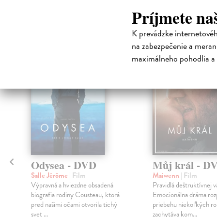
High-contrast mode
Príjmete na
Čit
K prevádzke internetové
na zabezpečenie a merani
klade
maximálneho pohodlia a 
na sklade
Odysea - DVD
Můj král - D
Salle Jérôme
| Film
Maiwenn
| Film
Výpravná a hviezdne obsadená
Pravidlá deštruktívnej v
biografia rodiny Cousteau, ktorá
Emocionálna dráma roz
pred našimi očami otvorila tichý
priebehu niekoľkých r
svet ...
zachytáva kom...