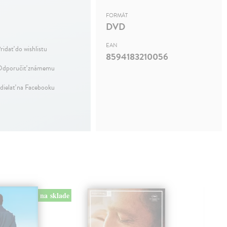
FORMÁT
DVD
EAN
ridať do wishlistu
8594183210056
dporučiť známemu
dielať na Facebooku
na sklade