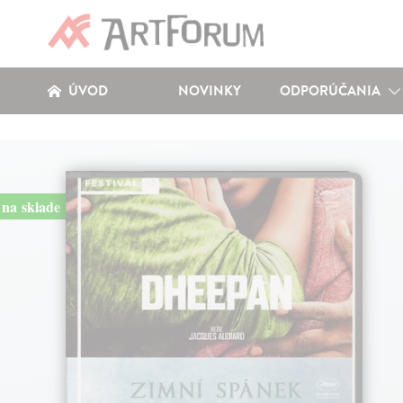
ÚVOD
NOVINKY
ODPORÚČANIA
na sklade