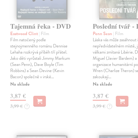
Tajemná řeka - DVD
Poslední tvář 
Eastwood Clint
| Film
Penn Sean
| Film
Film natočený podle
Láska vás může zasáhnout i
stejnojmenného románu Dennise
nepředvídatelném místě, j
Lehaha rozkrývá příběh tří přátel.
válkami zmítaná Libérie. 
Jako děti vyrůstali Jimmy Markum
Miguel (Javier Bardem) a 
(Sean Penn), Dave Boyle (Tim
organizace humanitární p
Robbins) a Sean Devine (Kevin
Wren (Charlize Theron) s
Bacon) společně v irské…
zakoukají…
Na sklade
Na sklade
3,87 €
3,87 €
3,99 €
3,99 €
?
?