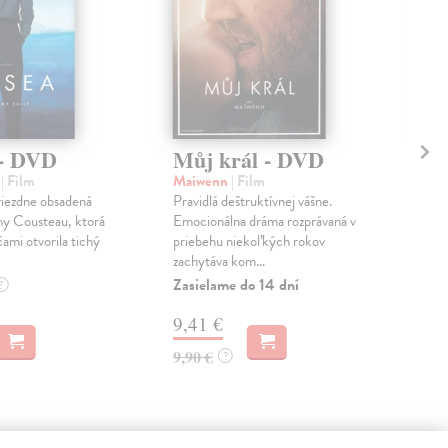
 - DVD
Můj král - DVD
Bí
e
| Film
Maiwenn
| Film
Ly 
viezdne obsadená
Pravidlá deštruktívnej vášne.
Stép
iny Cousteau, ktorá
Emocionálna dráma rozprávaná v
zvlá
ami otvorila tichý
priebehu niekoľkých rokov
před
zachytáva kom...
zku..
Zasielame do 14 dní
Na 
?
9,41 €
9,
9,90 €
9,9
?