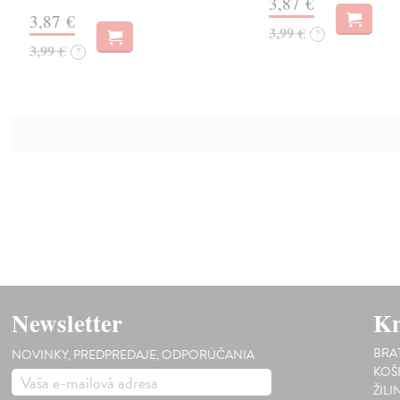
3,87 €
3,87 €
3,99 €
?
3,99 €
?
Newsletter
Kn
BRA
NOVINKY, PREDPREDAJE, ODPORÚČANIA
KOŠ
ŽILI