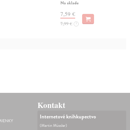
Na sklade
7,59 €
7,99 €
?
Kontakt
Internetové kníhkupectvo
IENKY
(Martin Müssler)