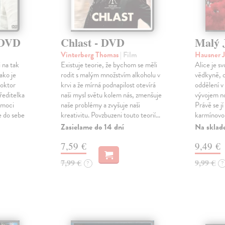
- DVD
Chlast - DVD
Malý 
Vinterberg Thomas
| Film
Hausner J
 na tak
Existuje teorie, že bychom se měli
Alice je s
ako je
rodit s malým množstvím alkoholu v
vědkyně, o
Doktor
krvi a že mírná podnapilost otevírá
oddělení v
ředitelka
naši mysl světu kolem nás, zmenšuje
vývojem no
omoci
naše problémy a zvyšuje naši
Právě se jí
e do sebe
kreativitu. Povzbuzeni touto teorií…
karmínovou
Zasielame do 14 dní
Na sklad
7,59 €
9,49 €
7,99 €
9,99 €
?
?