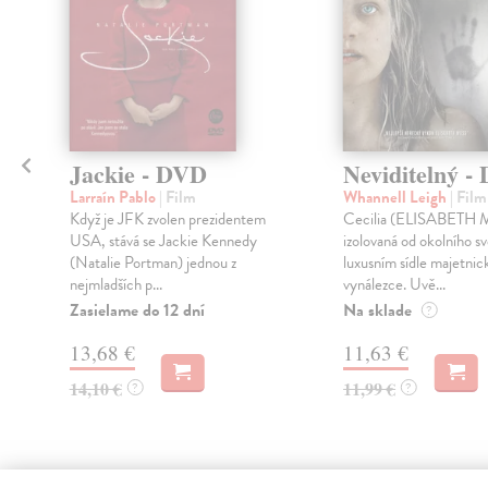
Jackie - DVD
Neviditelný -
Larraín Pablo
| Film
Whannell Leigh
| Film
Když je JFK zvolen prezidentem
Cecilia (ELISABETH 
USA, stává se Jackie Kennedy
izolovaná od okolního sv
(Natalie Portman) jednou z
luxusním sídle majetni
nejmladších p...
vynálezce. Uvě...
Zasielame do 12 dní
Na sklade
?
13,68 €
11,63 €
14,10 €
11,99 €
?
?