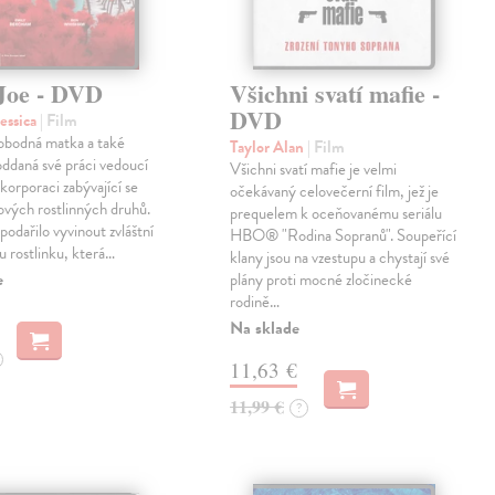
Joe - DVD
Všichni svatí mafie -
DVD
essica
| Film
vobodná matka a také
Taylor Alan
| Film
ddaná své práci vedoucí
Všichni svatí mafie je velmi
 korporaci zabývající se
očekávaný celovečerní film, jež je
vých rostlinných druhů.
prequelem k oceňovanému seriálu
 podařilo vyvinout zvláštní
HBO® "Rodina Sopranů". Soupeřící
 rostlinku, která…
klany jsou na vzestupu a chystají své
e
plány proti mocné zločinecké
rodině…
Na sklade
11,63 €
11,99 €
?