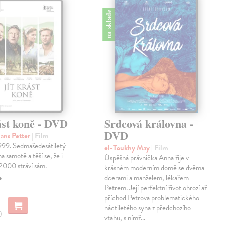
na sklade
ást koně - DVD
Srdcová královna -
DVD
ans Petter
| Film
1999. Sedmašedesátiletý
el-Toukhy May
| Film
na samotě a těší se, že i
Úspěšná právnička Anna žije v
2000 stráví sám.
krásném moderním domě se dvěma
e
dcerami a manželem, lékařem
Petrem. Její perfektní život ohrozí až
příchod Petrova problematického
náctiletého syna z předchozího
vtahu, s nímž…