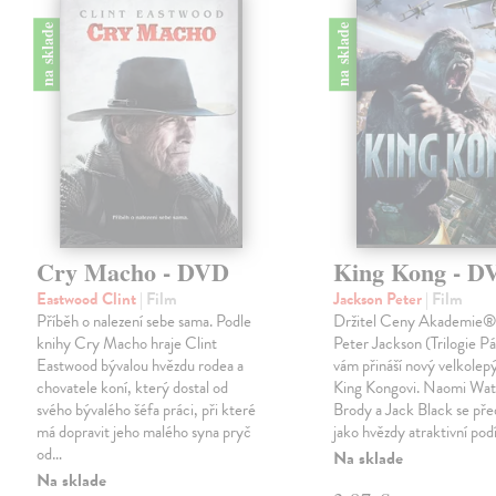
na sklade
na sklade
Cry Macho - DVD
King Kong - D
Eastwood Clint
| Film
Jackson Peter
| Film
Příběh o nalezení sebe sama. Podle
Držitel Ceny Akademie® 
knihy Cry Macho hraje Clint
Peter Jackson (Trilogie P
Eastwood bývalou hvězdu rodea a
vám přináší nový velkolepý
chovatele koní, který dostal od
King Kongovi. Naomi Wat
svého bývalého šéfa práci, při které
Brody a Jack Black se pře
má dopravit jeho malého syna pryč
jako hvězdy atraktivní po
od…
Na sklade
Na sklade