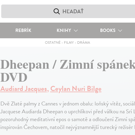
REBRÍK
KNIHY
BOOKS
OSTATNÉ
-
FILMY
-
DRÁMA
Dheepan / Zimní spánek
DVD
Audiard Jacques
,
Ceylan Nuri Bilge
Dvě Zlaté palmy z Cannes v jednom obalu: loňský vítěz, sociál
Jacquese Audiarda Dheepan o uprchlíkovi před válkou na Srí 
pozoruhodný meditativní epos o samotě a odloučení Zimní spá
inspirován Čechovem, natočil nejvýznamnější turecký režisér 