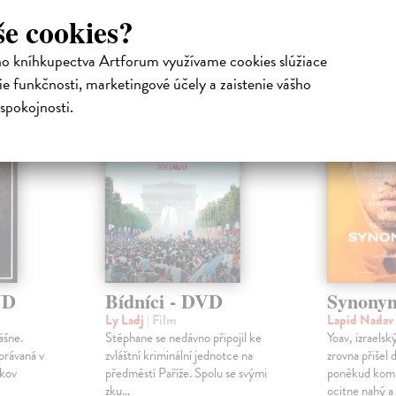
še cookies?
atelia s podobným vkusom si kúpili
ho kníhkupectva Artforum využívame cookies slúžiace
e funkčnosti, marketingové účely a zaistenie vášho
spokojnosti.
na sklade
VD
Bídníci - DVD
Synony
Ly Ladj
| Film
Lapid Nadav
ášne.
Stéphane se nedávno připojil ke
Yoav, izraelsk
právaná v
zvláštní kriminální jednotce na
zrovna přišel d
okov
předměstí Paříže. Spolu se svými
poněkud kom
zku...
ocitne nahý a 