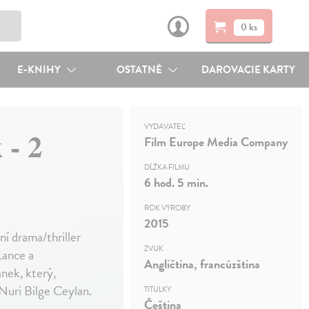
0 ks
E-KNIHY
OSTATNÉ
DAROVACIE KARTY
VYDAVATEĽ
 - 2
Film Europe Media Company
DĹŽKA FILMU
6 hod. 5 min.
ROK VÝROBY
2015
ní drama/thriller
ZVUK
Lance a
Angličtina, francúzština
nek, který,
Nuri Bilge Ceylan.
TITULKY
Čeština