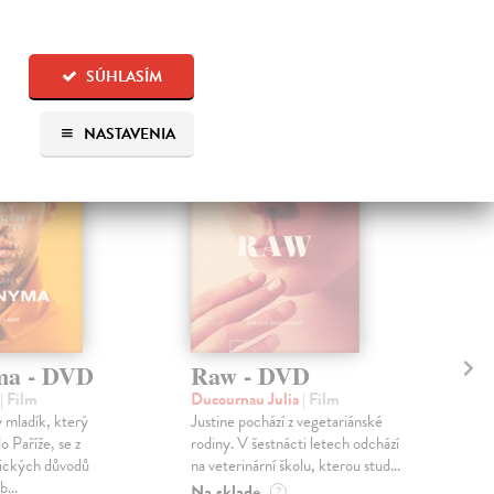
 aj:
SÚHLASÍM
na sklade
NASTAVENIA
na sklade
ma - DVD
Raw - DVD
Ob
| Film
Ducournau Julia
| Film
Haz
ý mladík, který
Justine pochází z vegetariánské
Pař
o Paříže, se z
rodiny. V šestnácti letech odchází
nat
ických důvodů
na veterinární školu, kterou stud...
Wia
b...
po...
Na sklade
?