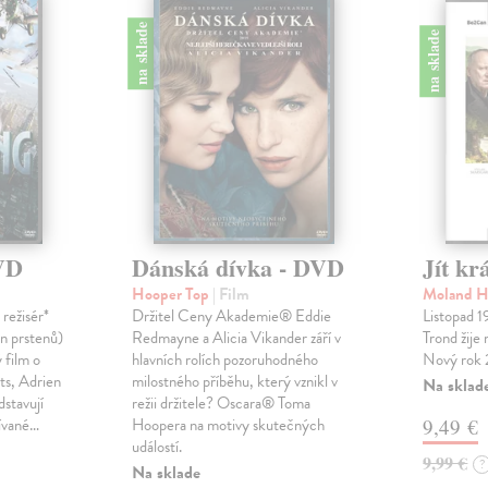
na sklade
na sklade
VD
Dánská dívka - DVD
Jít kr
Hooper Top
| Film
Moland H
režisér*
Držitel Ceny Akademie® Eddie
Listopad 
án prstenů)
Redmayne a Alicia Vikander září v
Trond žije 
 film o
hlavních rolích pozoruhodného
Nový rok 
ts, Adrien
milostného příběhu, který vznikl v
Na sklad
dstavují
režii držitele? Oscara® Toma
dívané…
Hoopera na motivy skutečných
9,49 €
událostí.
9,99 €
?
Na sklade