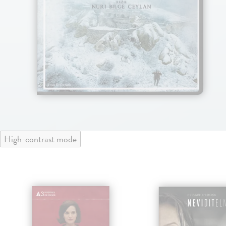
High-contrast mode
klade