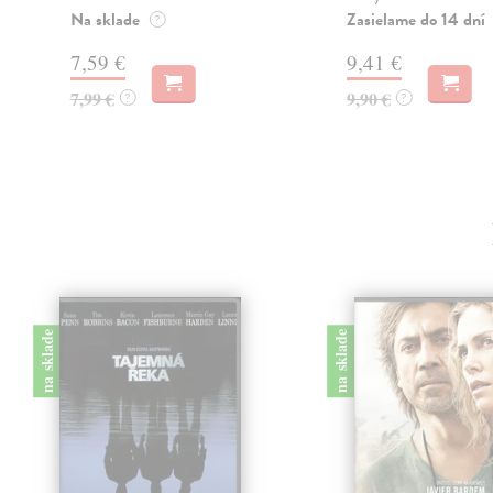
Na sklade
Zasielame do 14 dní
?
7,59 €
9,41 €
7,99 €
9,90 €
?
?
na sklade
na sklade