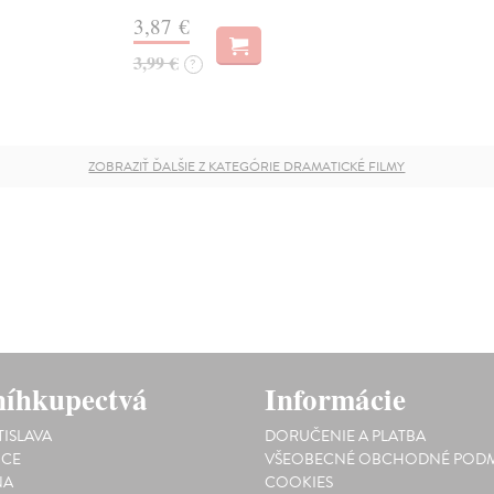
3,87 €
3,99 €
?
ZOBRAZIŤ ĎALŠIE Z KATEGÓRIE DRAMATICKÉ FILMY
íhkupectvá
Informácie
TISLAVA
DORUČENIE A PLATBA
ICE
VŠEOBECNÉ OBCHODNÉ PODM
NA
COOKIES