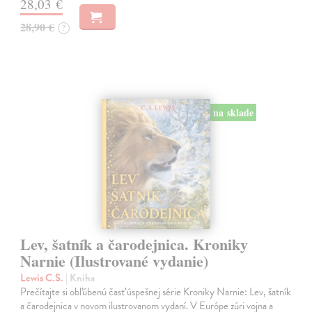
28,03 €
28,90 €
?
na sklade
Lev, šatník a čarodejnica. Kroniky
Narnie (Ilustrované vydanie)
Lewis C.S.
| Kniha
Prečítajte si obľúbenú časť úspešnej série Kroniky Narnie: Lev, šatník
a čarodejnica v novom ilustrovanom vydaní. V Európe zúri vojna a