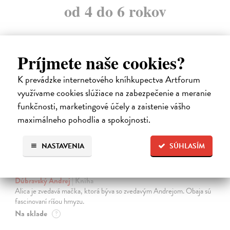
od 4 do 6 rokov
Príjmete naše cookies?
na sklade
K prevádzke internetového kníhkupectva Artforum
využívame cookies slúžiace na zabezpečenie a meranie
funkčnosti, marketingové účely a zaistenie vášho
maximálneho pohodlia a spokojnosti.
NASTAVENIA
SÚHLASÍM
Alica a hmyz
Dúbravský Andrej
| Kniha
Alica je zvedavá mačka, ktorá býva so zvedavým Andrejom. Obaja sú
fascinovaní ríšou hmyzu.
Na sklade
?