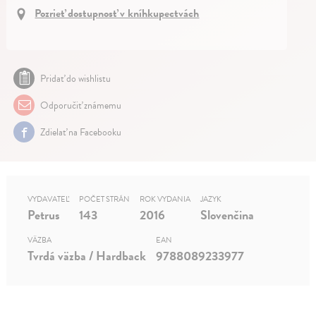
Pozrieť dostupnosť v kníhkupectvách
Pridať do wishlistu
Odporučiť známemu
Zdielať na Facebooku
VYDAVATEĽ
POČET STRÁN
ROK VYDANIA
JAZYK
Petrus
143
2016
Slovenčina
VÄZBA
EAN
Tvrdá väzba / Hardback
9788089233977