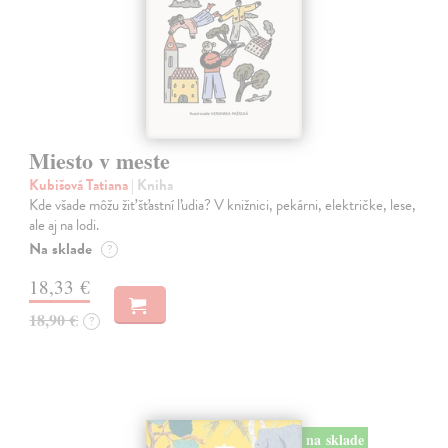
Miesto v meste
Kubišová Tatiana
| Kniha
Kde všade môžu žiť šťastní ľudia? V knižnici, pekárni, električke, lese,
ale aj na lodi.
Na sklade
?
18,33 €
18,90 €
?
na sklade