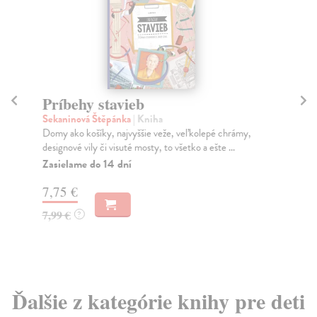
Príbehy stavieb
M
s
Sekaninová Štěpánka
| Kniha
Domy ako košíky, najvyššie veže, veľkolepé chrámy,
Mo
designové vily či visuté mosty, to všetko a ešte ...
Keb
pre
Zasielame do 14 dní
Na
7,75 €
17
7,99 €
?
19
Ďalšie z kategórie knihy pre deti