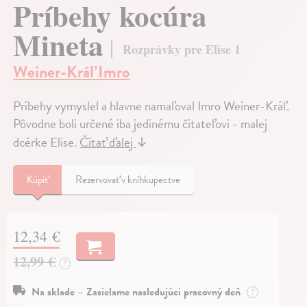
Príbehy kocúra
Mineta
Rozprávky pre Elise 1
Weiner-Kráľ Imro
Príbehy vymyslel a hlavne namaľoval Imro Weiner-Kráľ.
Pôvodne boli určené iba jedinému čitateľovi - malej
dcérke Elise.
Čítať ďalej
↓
Kúpiť
Rezervovať v kníhkupectve
12,34 €
12,99 €
?
Na sklade – Zasielame nasledujúci pracovný deň
?