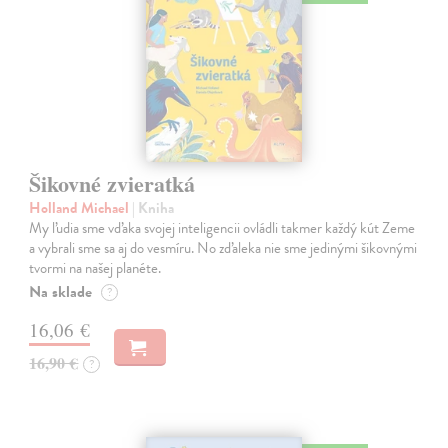
Šikovné zvieratká
Holland Michael
| Kniha
My ľudia sme vďaka svojej inteligencii ovládli takmer každý kút Zeme
a vybrali sme sa aj do vesmíru. No zďaleka nie sme jedinými šikovnými
tvormi na našej planéte.
Na sklade
?
16,06 €
16,90 €
?