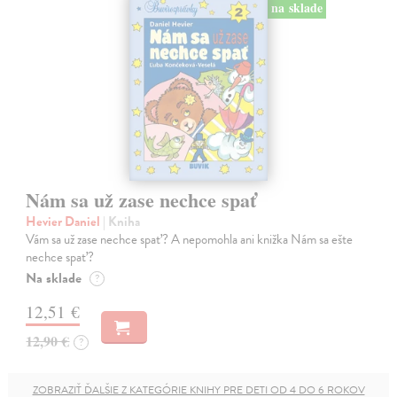
na sklade
Nám sa už zase nechce spať
Hevier Daniel
| Kniha
Vám sa už zase nechce spať? A nepomohla ani knižka Nám sa ešte
nechce spať?
Na sklade
?
12,51 €
12,90 €
?
ZOBRAZIŤ ĎALŠIE Z KATEGÓRIE KNIHY PRE DETI OD 4 DO 6 ROKOV