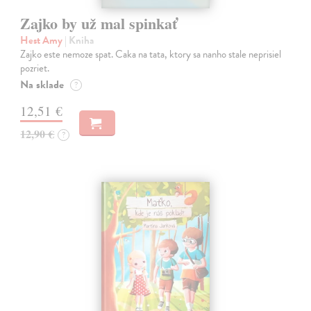
Zajko by už mal spinkať
Hest Amy
| Kniha
Zajko este nemoze spat. Caka na tata, ktory sa nanho stale neprisiel
pozriet.
Na sklade
?
12,51 €
12,90 €
?