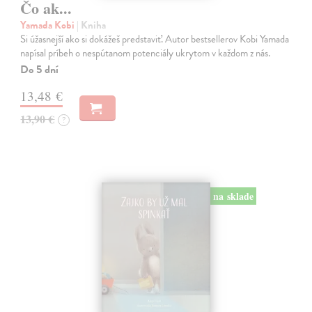
Čo ak...
Yamada Kobi
| Kniha
Si úžasnejší ako si dokážeš predstaviť. Autor bestsellerov Kobi Yamada
napísal príbeh o nespútanom potenciály ukrytom v každom z nás.
Do 5 dní
13,48 €
13,90 €
?
na sklade