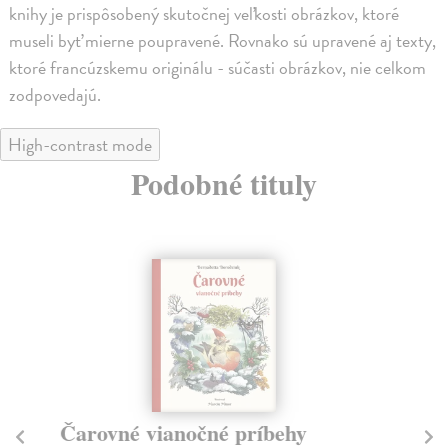
knihy je prispôsobený skutočnej veľkosti obrázkov, ktoré
museli byť mierne poupravené. Rovnako sú upravené aj texty,
ktoré francúzskemu originálu - súčasti obrázkov, nie celkom
zodpovedajú.
High-contrast mode
Podobné tituly
Čarovné vianočné príbehy
Pi