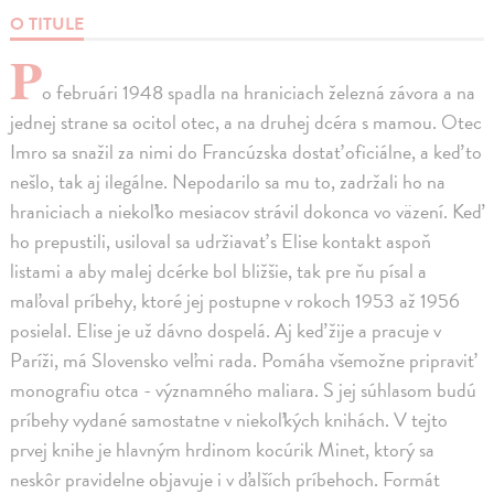
O TITULE
P
o februári 1948 spadla na hraniciach železná závora a na
jednej strane sa ocitol otec, a na druhej dcéra s mamou. Otec
Imro sa snažil za nimi do Francúzska dostať oficiálne, a keď to
nešlo, tak aj ilegálne. Nepodarilo sa mu to, zadržali ho na
hraniciach a niekoľko mesiacov strávil dokonca vo väzení. Keď
ho prepustili, usiloval sa udržiavať s Elise kontakt aspoň
listami a aby malej dcérke bol bližšie, tak pre ňu písal a
maľoval príbehy, ktoré jej postupne v rokoch 1953 až 1956
posielal. Elise je už dávno dospelá. Aj keď žije a pracuje v
Paríži, má Slovensko veľmi rada. Pomáha všemožne pripraviť
monografiu otca - významného maliara. S jej súhlasom budú
príbehy vydané samostatne v niekoľkých knihách. V tejto
prvej knihe je hlavným hrdinom kocúrik Minet, ktorý sa
neskôr pravidelne objavuje i v ďalších príbehoch. Formát