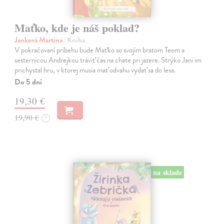
Maťko, kde je náš poklad?
Janková Martina
| Kniha
V pokračovaní príbehu bude Maťko so svojím bratom Teom a
sesternicou Andrejkou tráviť čas na chate pri jazere. Strýko Jani im
prichystal hru, v ktorej musia mať odvahu vydať sa do lesa.
Do 5 dní
19,30 €
19,90 €
?
na sklade