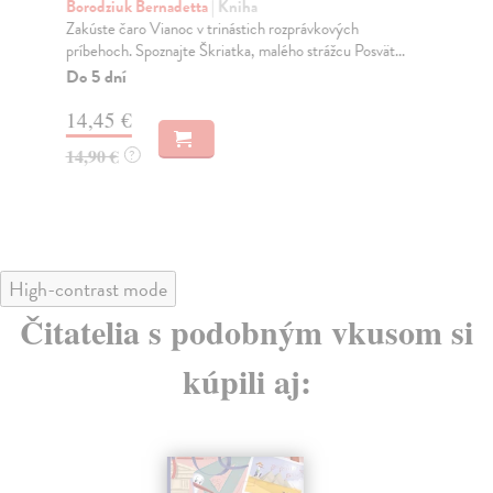
p
Borodziuk Bernadetta
| Kniha
Zakúste čaro Vianoc v trinástich rozprávkových
Li
príbehoch. Spoznajte Škriatka, malého strážcu Posvät...
„Vi
nej
Do 5 dní
Na
14,45 €
11
14,90 €
?
11
High-contrast mode
Čitatelia s podobným vkusom si
kúpili aj: