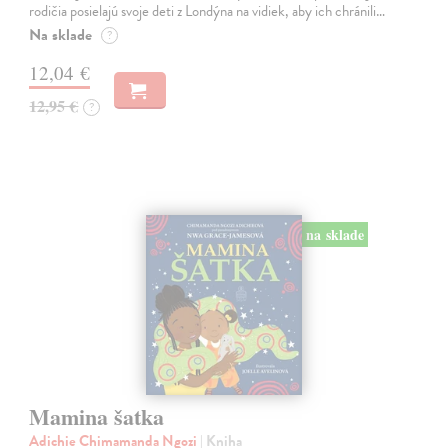
rodičia posielajú svoje deti z Londýna na vidiek, aby ich chránili…
Na sklade
?
12,04 €
12,95 €
?
na sklade
Mamina šatka
Adichie Chimamanda Ngozi
| Kniha