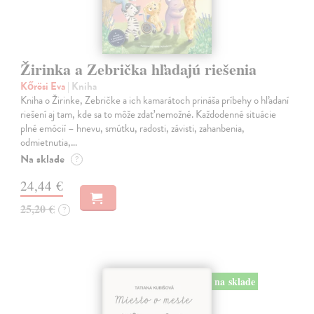
Žirinka a Zebrička hľadajú riešenia
Kőrösi Eva
| Kniha
Kniha o Žirinke, Zebričke a ich kamarátoch prináša príbehy o hľadaní
riešení aj tam, kde sa to môže zdať nemožné. Každodenné situácie
plné emócií – hnevu, smútku, radosti, závisti, zahanbenia,
odmietnutia,…
Na sklade
?
24,44 €
25,20 €
?
na sklade