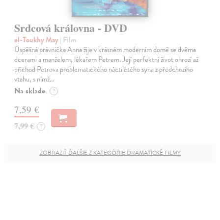
Srdcová královna - DVD
el-Toukhy May
| Film
Úspěšná právnička Anna žije v krásném moderním domě se dvěma
dcerami a manželem, lékařem Petrem. Její perfektní život ohrozí až
příchod Petrova problematického náctiletého syna z předchozího
vtahu, s nímž…
Na sklade
?
7,59 €
7,99 €
?
ZOBRAZIŤ ĎALŠIE Z KATEGÓRIE DRAMATICKÉ FILMY