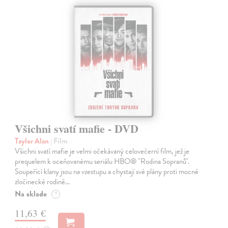
Všichni svatí mafie - DVD
Taylor Alan
| Film
Všichni svatí mafie je velmi očekávaný celovečerní film, jež je
prequelem k oceňovanému seriálu HBO® "Rodina Sopranů".
Soupeřící klany jsou na vzestupu a chystají své plány proti mocné
zločinecké rodině…
Na sklade
?
11,63 €