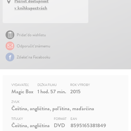
Pozrieť dostupnosť
v kníhkupectvách
Pridať do wishlistu
Odporučiť známemu
Zdielať na Facebooku
VYDAVATEĽ
DĹŽKA FILMU
ROK VÝROBY
Magic Box
1 hod. 57 min.
2015
ZVUK
Čeština, angličtina, poľština, maďarčina
TITULKY
FORMÁT
EAN
Čeština, angličtina
DVD
8595165381849