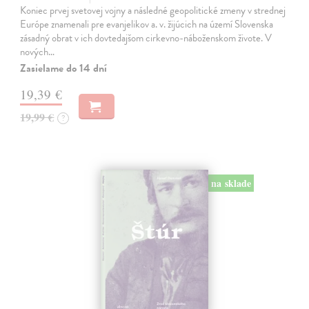
Koniec prvej svetovej vojny a následné geopolitické zmeny v strednej
Európe znamenali pre evanjelikov a. v. žijúcich na území Slovenska
zásadný obrat v ich dovtedajšom cirkevno-náboženskom živote. V
nových…
Zasielame do 14 dní
19,39 €
19,99 €
?
na sklade