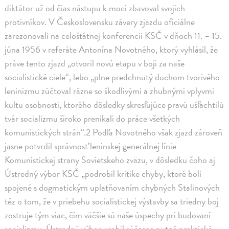
diktátor už od čias nástupu k moci zbavoval svojich
protivníkov. V Československu závery zjazdu oficiálne
zarezonovali na celoštátnej konferencii KSČ v dňoch 11. – 15.
júna 1956 v referáte Antonína Novotného, ktorý vyhlásil, že
práve tento zjazd „otvoril novú etapu v boji za naše
socialistické ciele“, lebo „plne predchnutý duchom tvorivého
leninizmu zúčtoval rázne so škodlivými a zhubnými vplyvmi
kultu osobnosti, ktorého dôsledky skresľujúce pravú ušľachtilú
tvár socializmu široko prenikali do práce všetkých
komunistických strán“.2 Podľa Novotného však zjazd zároveň
jasne potvrdil správnosť leninskej generálnej línie
Komunistickej strany Sovietskeho zväzu, v dôsledku čoho aj
Ústredný výbor KSČ „podrobil kritike chyby, ktoré boli
spojené s dogmatickým uplatňovaním chybných Stalinových
téz o tom, že v priebehu socialistickej výstavby sa triedny boj
zostruje tým viac, čím väčšie sú naše úspechy pri budovaní
socializmu. Ústredný výbor urobil súčasne nutné praktické