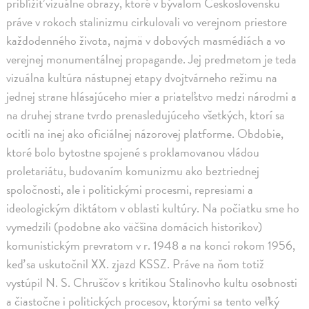
priblížiť vizuálne obrazy, ktoré v bývalom Československu
práve v rokoch stalinizmu cirkulovali vo verejnom priestore
každodenného života, najmä v dobových masmédiách a vo
verejnej monumentálnej propagande. Jej predmetom je teda
vizuálna kultúra nástupnej etapy dvojtvárneho režimu na
jednej strane hlásajúceho mier a priateľstvo medzi národmi a
na druhej strane tvrdo prenasledujúceho všetkých, ktorí sa
ocitli na inej ako oficiálnej názorovej platforme. Obdobie,
ktoré bolo bytostne spojené s proklamovanou vládou
proletariátu, budovaním komunizmu ako beztriednej
spoločnosti, ale i politickými procesmi, represiami a
ideologickým diktátom v oblasti kultúry. Na počiatku sme ho
vymedzili (podobne ako väčšina domácich historikov)
komunistickým prevratom v r. 1948 a na konci rokom 1956,
keď sa uskutočnil XX. zjazd KSSZ. Práve na ňom totiž
vystúpil N. S. Chruščov s kritikou Stalinovho kultu osobnosti
a čiastočne i politických procesov, ktorými sa tento veľký