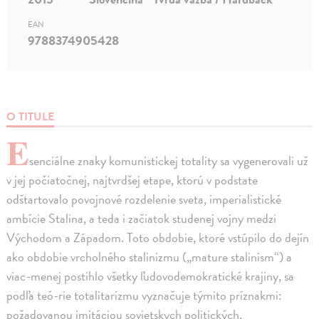
EAN
9788374905428
O TITULE
E
senciálne znaky komunistickej totality sa vygenerovali už
v jej počiatočnej, najtvrdšej etape, ktorú v podstate
odštartovalo povojnové rozdelenie sveta, imperialistické
ambície Stalina, a teda i začiatok studenej vojny medzi
Východom a Západom. Toto obdobie, ktoré vstúpilo do dejín
ako obdobie vrcholného stalinizmu („mature stalinism“) a
viac-menej postihlo všetky ľudovodemokratické krajiny, sa
podľa teó-rie totalitarizmu vyznačuje týmito príznakmi:
požadovanou imitáciou sovietskych politických,