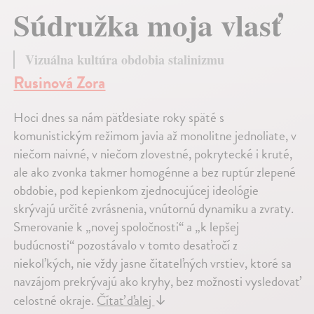
Súdružka moja vlasť
Vizuálna kultúra obdobia stalinizmu
Rusinová Zora
Hoci dnes sa nám päťdesiate roky späté s
komunistickým režimom javia až monolitne jednoliate, v
niečom naivné, v niečom zlovestné, pokrytecké i kruté,
ale ako zvonka takmer homogénne a bez ruptúr zlepené
obdobie, pod kepienkom zjednocujúcej ideológie
skrývajú určité zvrásnenia, vnútornú dynamiku a zvraty.
Smerovanie k „novej spoločnosti“ a „k lepšej
budúcnosti“ pozostávalo v tomto desaťročí z
niekoľkých, nie vždy jasne čitateľných vrstiev, ktoré sa
navzájom prekrývajú ako kryhy, bez možnosti vysledovať
celostné okraje.
Čítať ďalej
↓