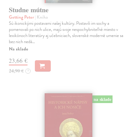
Studne mútne
Getting Peter
| Kniha
Sú ikonickými postavami našej kultúry. Postavili im sochy a
pomenovali po nich ulice, majú svoje nespochybniteľné miesto v
lexikónoch literatúry aj učebniciach, slovenské moderné umenie sa
bez nich nedá…
Na sklade
23,66 €
24,90 €
?
na sklade