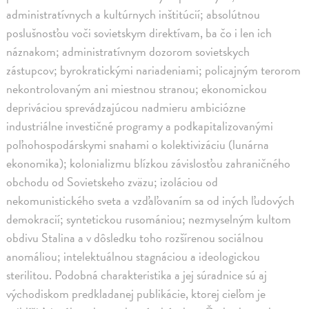
administratívnych a kultúrnych inštitúcií; absolútnou
poslušnosťou voči sovietskym direktívam, ba čo i len ich
náznakom; administratívnym dozorom sovietskych
zástupcov; byrokratickými nariadeniami; policajným terorom
nekontrolovaným ani miestnou stranou; ekonomickou
depriváciou sprevádzajúcou nadmieru ambiciózne
industriálne investičné programy a podkapitalizovanými
poľnohospodárskymi snahami o kolektivizáciu (lunárna
ekonomika); kolonializmu blízkou závislosťou zahraničného
obchodu od Sovietskeho zväzu; izoláciou od
nekomunistického sveta a vzďaľovaním sa od iných ľudových
demokracií; syntetickou rusomániou; nezmyselným kultom
obdivu Stalina a v dôsledku toho rozšírenou sociálnou
anomáliou; intelektuálnou stagnáciou a ideologickou
sterilitou. Podobná charakteristika a jej súradnice sú aj
východiskom predkladanej publikácie, ktorej cieľom je