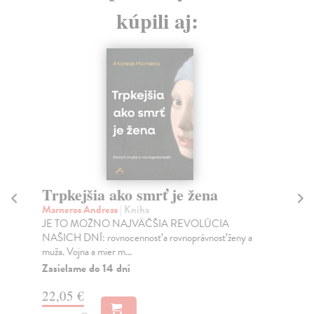
kúpili aj:
Trpkejšia ako smrť je žena
P
Marneros Andreas
| Kniha
Bor
JE TO MOŽNO NAJVÄČŠIA REVOLÚCIA
Tát
NAŠICH DNÍ: rovnocennosť a rovnoprávnosť ženy a
Bor
muža. Vojna a mier m...
Na
Zasielame do 14 dní
18
22,05 €
19