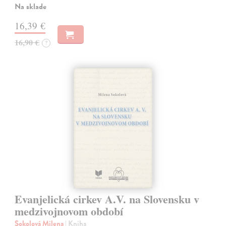
Na sklade
16,39 €
16,90 €
?
Evanjelická cirkev A.V. na Slovensku v
medzivojnovom období
Sokolová Milena
| Kniha