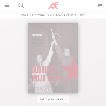
KNIHY
-
HISTÓRIA
-
SLOVENSKÉ A ČESKÉ DEJINY
Prečítať ukážku