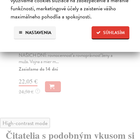
využívame cookies slúžiace na zabezpečenie a meranie
funkčnosti, marketingové účely a zaistenie vášho
maximálneho pohodlia a spokojnosti.
NASTAVENIA
SÚHLASÍM
Trpkejšia ako smrť je žena
P
Marneros Andreas
| Kniha
Bor
JE TO MOŽNO NAJVÄČŠIA REVOLÚCIA
Tát
NAŠICH DNÍ: rovnocennosť a rovnoprávnosť ženy a
Bor
muža. Vojna a mier m...
Na
Zasielame do 14 dní
18
22,05 €
19
24,50 €
?
High-contrast mode
Čitatelia s podobným vkusom si