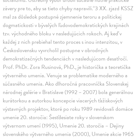
závery pre to, aby sa tieto chyby napravili.“3 XX. zjazd KSSZ
mal za dôsledok postupné zjemnenie teroru a politickej
dogmatickosti v bývalých ľudovodemokratických krajinách
tzv. východného bloku v nasledujúcich rokoch. Aj keď v
každej z nich prebiehal tento proces s inou intenzitou, v
Československu vyvrcholil postupne v obrodných
demokratizačných tendenciách v nasledujúcom desaťročí.
Prof. PhDr. Zora Rusinová, PhD., je historička a teoretička
výtvarného umenia. Venuje sa problematike moderného a
súčasného umenia. Ako dlhoročná pracovníčka Slovenskej
národnej galérie v Bratislave (1992 – 2007) bola generálnou
kurátorkou a autorkou koncepcie viacerých ťažiskových
výstavných projektov, ktoré po roku 1989 revidovali domáce
umenie 20. storočia: Šesťdesiate roky v slovenskom
výtvarnom umení (1995), Umenie 20. storočia – Dejiny
slovenského výtvarného umenia (2000), Umenie akcie 1965