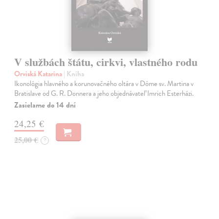
V službách štátu, cirkvi, vlastného rodu
Orviská Katarína
| Kniha
Ikonológia hlavného a korunovačného oltára v Dóme sv. Martina v
Bratislave od G. R. Donnera a jeho objednávateľ Imrich Esterházi.
Zasielame do 14 dní
24,25 €
25,00 €
?