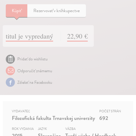
Kúpiť
Rezervovať v kníhkupectve
titul je vypredaný
22,90 €
Pridať do wishlistu
Odporučiť známemu
Zdielať na Facebooku
VYDAVATEĽ
POČET STRÁN
Filozofická fakulta Trnavskej univerzity
692
ROK VYDANIA
JAZYK
VÄZBA
2015
Slovenčina
Tvrdá väzba / Hardback