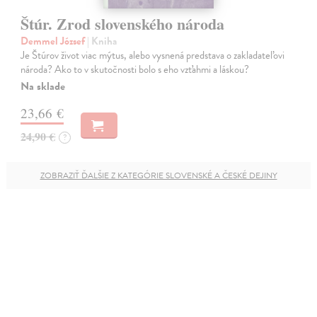
Štúr. Zrod slovenského národa
Demmel József
| Kniha
Je Štúrov život viac mýtus, alebo vysnená predstava o zakladateľovi
národa? Ako to v skutočnosti bolo s eho vzťahmi a láskou?
Na sklade
23,66 €
24,90 €
?
ZOBRAZIŤ ĎALŠIE Z KATEGÓRIE SLOVENSKÉ A ČESKÉ DEJINY