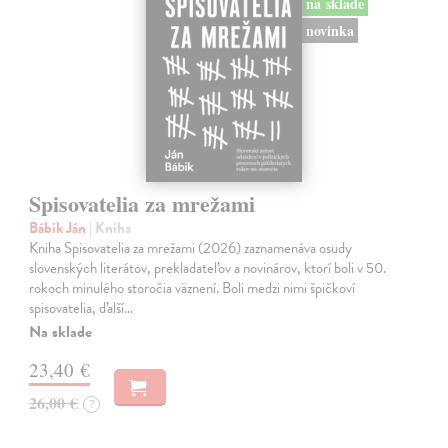
na sklade
novinka
Spisovatelia za mrežami
Bábik Ján
| Kniha
Kniha Spisovatelia za mrežami (2026) zaznamenáva osudy
slovenských literátov, prekladateľov a novinárov, ktorí boli v 50.
rokoch minulého storočia väznení. Boli medzi nimi špičkoví
spisovatelia, ďalší…
Na sklade
23,40 €
26,00 €
?