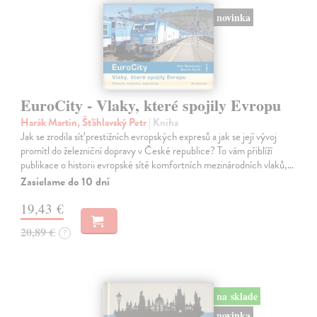
novinka
EuroCity - Vlaky, které spojily Evropu
Harák Martin, Šťáhlavský Petr
| Kniha
Jak se zrodila síť prestižních evropských expresů a jak se její vývoj
promítl do železniční dopravy v České republice? To vám přiblíží
publikace o historii evropské sítě komfortních mezinárodních vlaků,…
Zasielame do 10 dní
19,43 €
20,89 €
?
na sklade
novinka