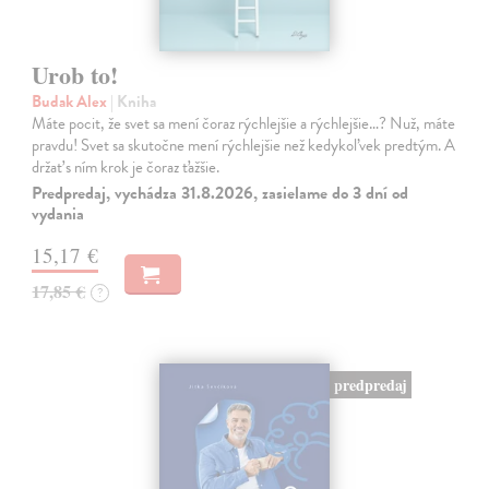
Urob to!
Budak Alex
| Kniha
Máte pocit, že svet sa mení čoraz rýchlejšie a rýchlejšie…? Nuž, máte
pravdu! Svet sa skutočne mení rýchlejšie než kedykoľvek predtým. A
držať s ním krok je čoraz ťažšie.
Predpredaj, vychádza 31.8.2026, zasielame do 3 dní od
vydania
15,17 €
17,85 €
?
predpredaj