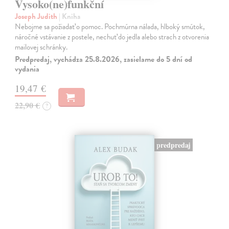
Vysoko(ne)funkční
Joseph Judith
| Kniha
Nebojme sa požiadať o pomoc. Pochmúrna nálada, hlboký smútok,
náročné vstávanie z postele, nechuť do jedla alebo strach z otvorenia
mailovej schránky.
Predpredaj, vychádza 25.8.2026, zasielame do 5 dní od
vydania
19,47 €
22,90 €
?
predpredaj