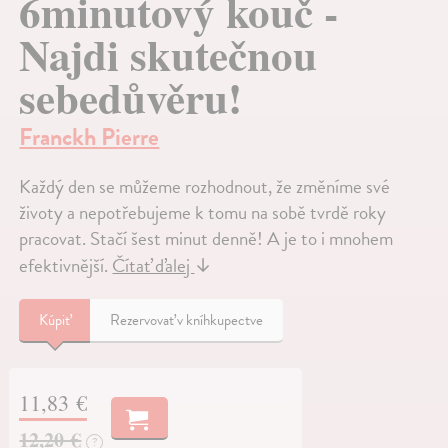
6minutový kouč -
Najdi skutečnou
sebedůvěru!
Franckh Pierre
Každý den se můžeme rozhodnout, že změníme své
životy a nepotřebujeme k tomu na sobě tvrdě roky
pracovat. Stačí šest minut denně! A je to i mnohem
efektivnější.
Čítať ďalej
↓
Kúpiť
Rezervovať v kníhkupectve
11,83 €
12,20 €
?