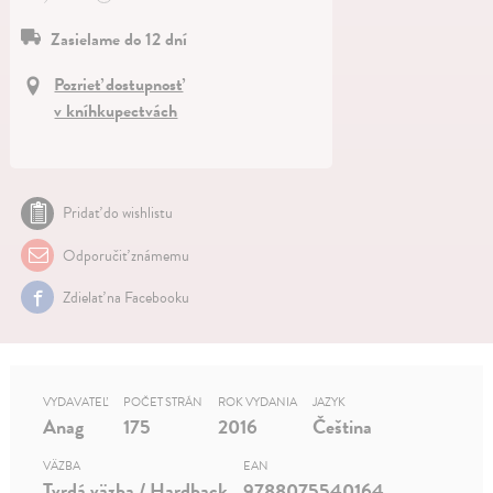
Zasielame do 12 dní
Pozrieť dostupnosť
v kníhkupectvách
Pridať do wishlistu
Odporučiť známemu
Zdielať na Facebooku
VYDAVATEĽ
POČET STRÁN
ROK VYDANIA
JAZYK
Anag
175
2016
Čeština
VÄZBA
EAN
Tvrdá väzba / Hardback
9788075540164