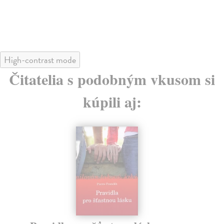
22
12,46 €
?
23
High-contrast mode
Čitatelia s podobným vkusom si
kúpili aj: