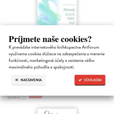
Príjmete naše cookies?
K prevádzke internetového kníhkupectva Artforum
využívame cookies slúžiace na zabezpečenie a meranie
Menej konať, viac byť
funkčnosti, marketingové účely a zaistenie vášho
Gajdošová Stanislava
| Kniha
maximálneho pohodlia a spokojnosti.
Strávila som roky vo väzení, žila som v zajatí výkonu. Vlastnú hodnotu
som nachádzala v tom, koľko toho zvládnem.
Dodávateľ nemá titul na sklade. Dodanie do cca. 30 dní.
NASTAVENIA
SÚHLASÍM
13,29 €
13,99 €
?