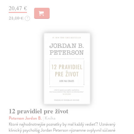
20,47 €
21,10 €
?
12 pravidiel pre život
Peterson Jordan B.
| Kniha
Ktoré najhodnotnejšie poznatky by mal každý vedieť? Uznávaný
klinický psychológ Jordan Peterson významne ovplyvnil súčasné