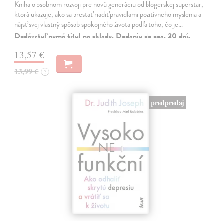
Kniha o osobnom rozvoji pre novú generáciu od blogerskej superstar,
ktorá ukazuje, ako sa prestať riadiť pravidlami pozitívneho myslenia a
nájsť svoj vlastný spôsob spokojného života podľa toho, čo je…
Dodávateľ nemá titul na sklade. Dodanie do cca. 30 dní.
13,57 €
13,99 €
?
predpredaj