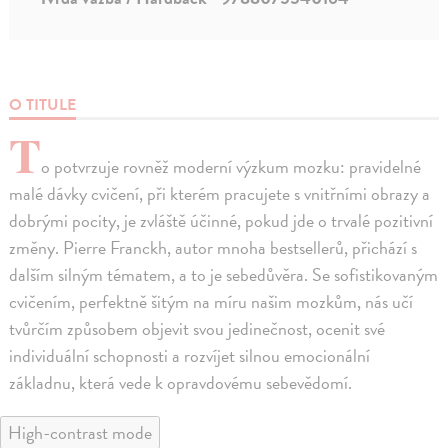
O TITULE
T
o potvrzuje rovněž moderní výzkum mozku: pravidelné
malé dávky cvičení, při kterém pracujete s vnitřními obrazy a
dobrými pocity, je zvláště účinné, pokud jde o trvalé pozitivní
změny. Pierre Franckh, autor mnoha bestsellerů, přichází s
dalším silným tématem, a to je sebedůvěra. Se sofistikovaným
cvičením, perfektně šitým na míru našim mozkům, nás učí
tvůrčím způsobem objevit svou jedinečnost, ocenit své
individuální schopnosti a rozvíjet silnou emocionální
základnu, která vede k opravdovému sebevědomí.
High-contrast mode