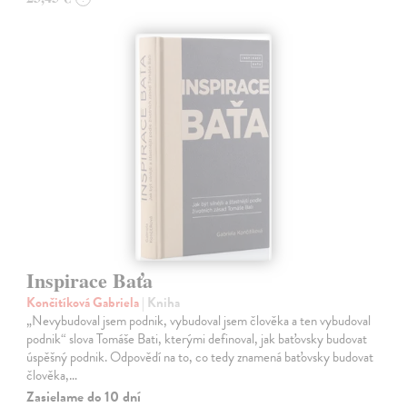
Inspirace Baťa
Končitíková Gabriela
| Kniha
„Nevybudoval jsem podnik, vybudoval jsem člověka a ten vybudoval
podnik“ slova Tomáše Bati, kterými definoval, jak baťovsky budovat
úspěšný podnik. Odpovědí na to, co tedy znamená baťovsky budovat
člověka,…
Zasielame do 10 dní