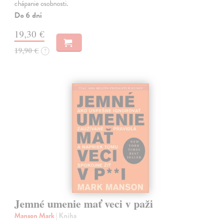
chápanie osobnosti.
Do 6 dní
19,30 €
19,90 €
?
Jemné umenie mať veci v paži
Manson Mark
| Kniha