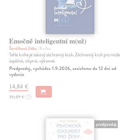
Emočně inteligentní m(už)
Ševčíková Jitka
| Kniha
Tahle kniha je takový záchranný kruh. Záchranný kruh pro muže
úspěšné, chytré, výkonné.
Predpredaj, vychádza 1.9.2026, zasielame do 12 dní od
vydania
14,84 €
16,49 €
?
predpredaj