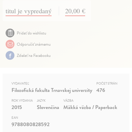
titul je vypredaný
20,00 €
Pridať do wishlistu
Odporučiť známemu
Zdielať na Facebooku
VYDAVATEĽ
POČET STRÁN
Filozofická fakulta Trnavskej univerzity
476
ROK VYDANIA
JAZYK
VÄZBA
2015
Slovenčina
Mäkká väzba / Paperback
EAN
9788080828592