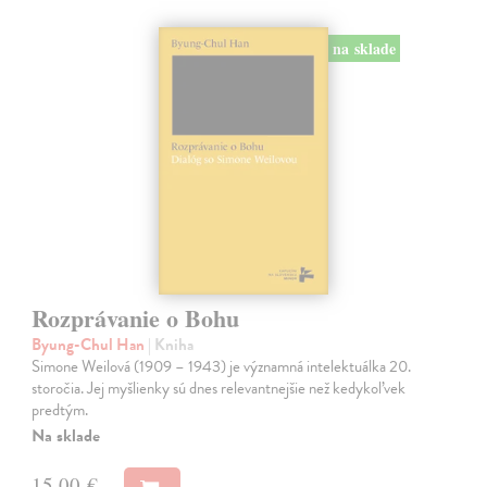
na sklade
Rozprávanie o Bohu
Byung-Chul Han
| Kniha
Simone Weilová (1909 – 1943) je významná intelektuálka 20.
storočia. Jej myšlienky sú dnes relevantnejšie než kedykoľvek
predtým.
Na sklade
15,00 €