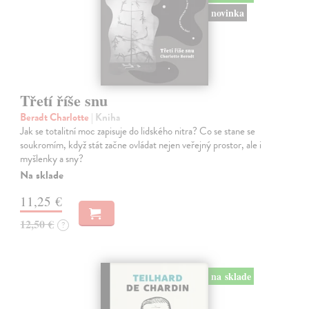
novinka
Třetí říše snu
Beradt Charlotte
| Kniha
Jak se totalitní moc zapisuje do lidského nitra? Co se stane se
soukromím, když stát začne ovládat nejen veřejný prostor, ale i
myšlenky a sny?
Na sklade
11,25 €
12,50 €
?
na sklade