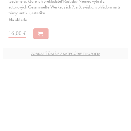
Gadamera, ktoré ich prekladateľ Rastislav Nemec vybral z
autorových Gesammelte Werke, z ich 7. a 8. zväzku, s ohľadom na tri
témy: antiku, estetiku…
Na sklade
16,00 €
ZOBRAZIŤ ĎALŠIE Z KATEGÓRIE FILOZOFIA