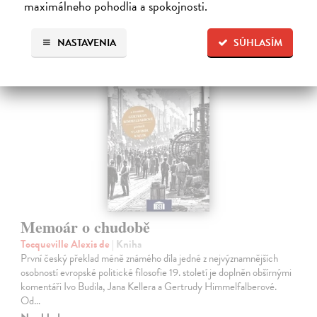
Ďalšie z kategórie filozofia
maximálneho pohodlia a spokojnosti.
NASTAVENIA
SÚHLASÍM
na sklade
novinka
Memoár o chudobě
Tocqueville Alexis de
| Kniha
První český překlad méně známého díla jedné z nejvýznamnějších
osobností evropské politické filosofie 19. století je doplněn obšírnými
komentáři Ivo Budila, Jana Kellera a Gertrudy Himmelfalberové.
Od…