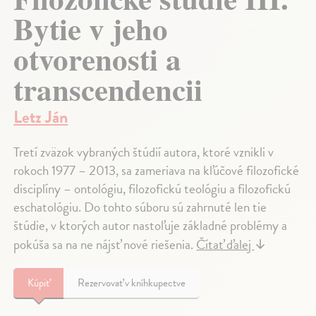
Bytie v jeho
otvorenosti a
transcendencii
Letz Ján
Tretí zväzok vybraných štúdií autora, ktoré vznikli v
rokoch 1977 – 2013, sa zameriava na kľúčové filozofické
disciplíny – ontológiu, filozofickú teológiu a filozofickú
eschatológiu. Do tohto súboru sú zahrnuté len tie
štúdie, v ktorých autor nastoľuje základné problémy a
pokúša sa na ne nájsť nové riešenia.
Čítať ďalej
↓
Kúpiť
Rezervovať v kníhkupectve