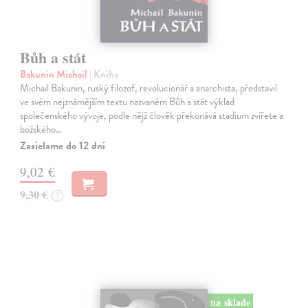
Bůh a stát
Bakunin Michail
| Kniha
Michail Bakunin, ruský filozof, revolucionář a anarchista, představil
ve svém nejznámějším textu nazvaném Bůh a stát výklad
společenského vývoje, podle nějž člověk překonává stadium zvířete a
božského…
Zasielame do 12 dní
9,02 €
9,30 €
?
na sklade