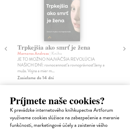
Trpkejšia ako smrť je žena
P
Marneros Andreas
| Kniha
Bor
JE TO MOŽNO NAJVÄČŠIA REVOLÚCIA
Tát
NAŠICH DNÍ: rovnocennosť a rovnoprávnosť ženy a
Bor
muža. Vojna a mier m...
Na
Zasielame do 14 dní
18
22,05 €
19
Príjmete naše cookies?
24,50 €
?
K prevádzke internetového kníhkupectva Artforum
využívame cookies slúžiace na zabezpečenie a meranie
funkčnosti, marketingové účely a zaistenie vášho