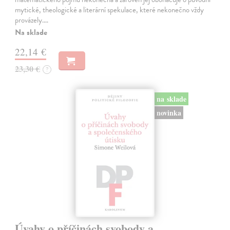
mytické, theologické a literární spekulace, které nekonečno vždy
provázely.…
Na sklade
22,14 €
23,30 €
?
na sklade
novinka
Úvahy o příčinách svobody a