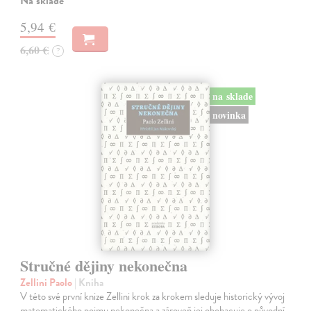
Na sklade
5,94 €
6,60 €
?
na sklade
novinka
Stručné dějiny nekonečna
Zellini Paolo
| Kniha
V této své první knize Zellini krok za krokem sleduje historický vývoj
matematického pojmu nekonečna a zároveň jej obohacuje o původní