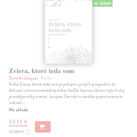
na sklade
Zviera, ktoré teda som
Derrida Jacques
| Kniha
Kniha Zviera, ktoré teda som je jedným z prvých príspevkov do
diskusie o environmentálnej etike, keďže hlavnou témou tejto knihy
je analýza etiky zvierat. Jacques Derrida tu zavádza pojem zvieracia
inakosť.…
Na sklade
13,11 €
13,80 €
?