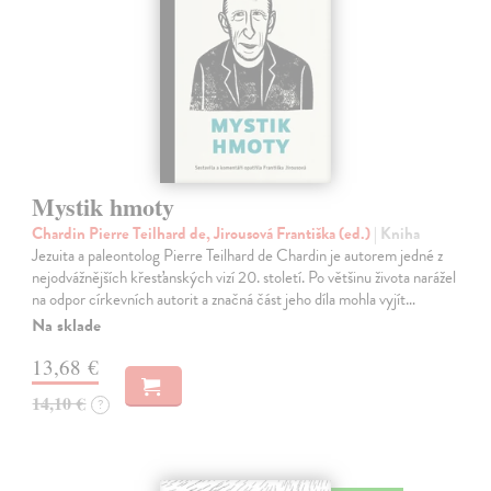
Mystik hmoty
Chardin Pierre Teilhard de, Jirousová Františka (ed.)
| Kniha
Jezuita a paleontolog Pierre Teilhard de Chardin je autorem jedné z
nejodvážnějších křesťanských vizí 20. století. Po většinu života narážel
na odpor církevních autorit a značná část jeho díla mohla vyjít…
Na sklade
13,68 €
14,10 €
?