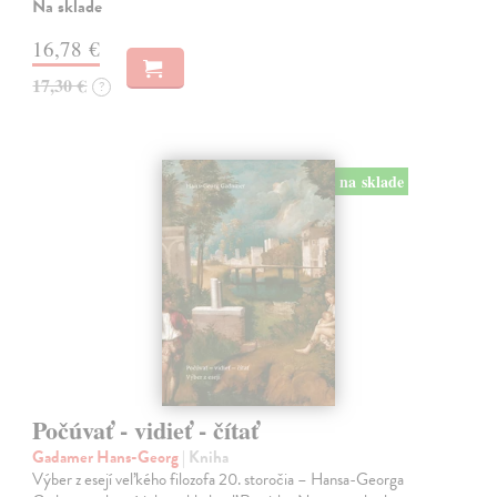
Na sklade
16,78 €
17,30 €
?
na sklade
Počúvať - vidieť - čítať
Gadamer Hans-Georg
| Kniha
Výber z esejí veľkého filozofa 20. storočia – Hansa-Georga