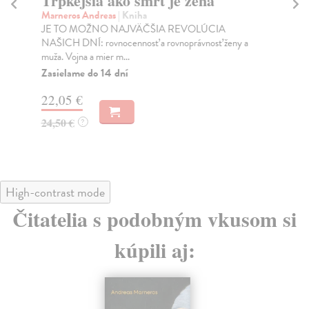
Trpkejšia ako smrť je žena
P
Marneros Andreas
| Kniha
Bor
JE TO MOŽNO NAJVÄČŠIA REVOLÚCIA
Tát
NAŠICH DNÍ: rovnocennosť a rovnoprávnosť ženy a
Bor
muža. Vojna a mier m...
Na
Zasielame do 14 dní
18
22,05 €
19
24,50 €
?
High-contrast mode
Čitatelia s podobným vkusom si
kúpili aj: