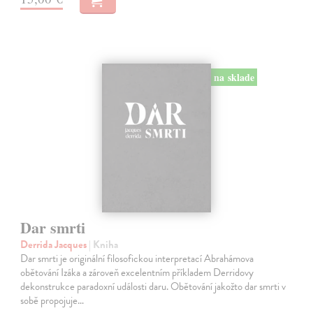
na sklade
Dar smrti
Derrida Jacques
| Kniha
Dar smrti je originální filosofickou interpretací Abrahámova
obětování Izáka a zároveň excelentním příkladem Derridovy
dekonstrukce paradoxní události daru. Obětování jakožto dar smrti v
sobě propojuje…