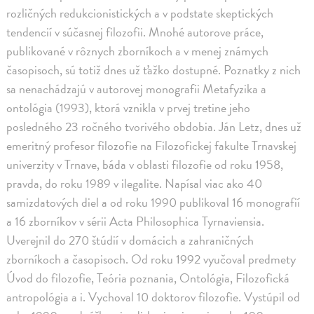
rozličných redukcionistických a v podstate skeptických
tendencií v súčasnej filozofii. Mnohé autorove práce,
publikované v rôznych zborníkoch a v menej známych
časopisoch, sú totiž dnes už ťažko dostupné. Poznatky z nich
sa nenachádzajú v autorovej monografii Metafyzika a
ontológia (1993), ktorá vznikla v prvej tretine jeho
posledného 23 ročného tvorivého obdobia. Ján Letz, dnes už
emeritný profesor filozofie na Filozofickej fakulte Trnavskej
univerzity v Trnave, báda v oblasti filozofie od roku 1958,
pravda, do roku 1989 v ilegalite. Napísal viac ako 40
samizdatových diel a od roku 1990 publikoval 16 monografií
a 16 zborníkov v sérii Acta Philosophica Tyrnaviensia.
Uverejnil do 270 štúdií v domácich a zahraničných
zborníkoch a časopisoch. Od roku 1992 vyučoval predmety
Úvod do filozofie, Teória poznania, Ontológia, Filozofická
antropológia a i. Vychoval 10 doktorov filozofie. Vystúpil od