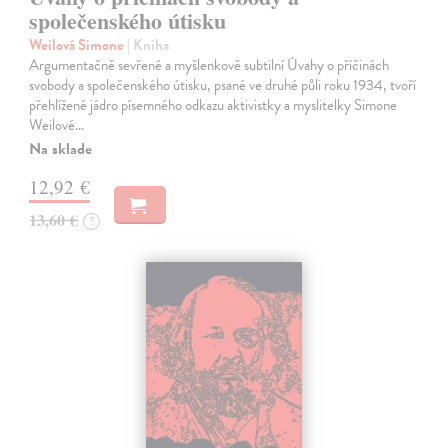
společenského útisku
Weilová Simone
| Kniha
Argumentačně sevřené a myšlenkově subtilní Úvahy o příčinách
svobody a společenského útisku, psané ve druhé půli roku 1934, tvoří
přehlížené jádro písemného odkazu aktivistky a myslitelky Simone
Weilové…
Na sklade
12,92 €
13,60 €
?