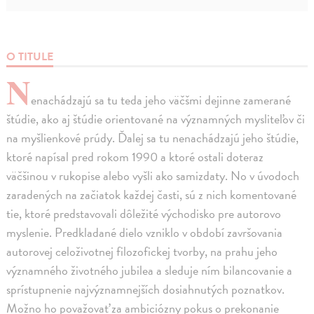
O TITULE
N
enachádzajú sa tu teda jeho väčšmi dejinne zamerané
štúdie, ako aj štúdie orientované na významných mysliteľov či
na myšlienkové prúdy. Ďalej sa tu nenachádzajú jeho štúdie,
ktoré napísal pred rokom 1990 a ktoré ostali doteraz
väčšinou v rukopise alebo vyšli ako samizdaty. No v úvodoch
zaradených na začiatok každej časti, sú z nich komentované
tie, ktoré predstavovali dôležité východisko pre autorovo
myslenie. Predkladané dielo vzniklo v období završovania
autorovej celoživotnej filozofickej tvorby, na prahu jeho
významného životného jubilea a sleduje ním bilancovanie a
sprístupnenie najvýznamnejších dosiahnutých poznatkov.
Možno ho považovať za ambiciózny pokus o prekonanie