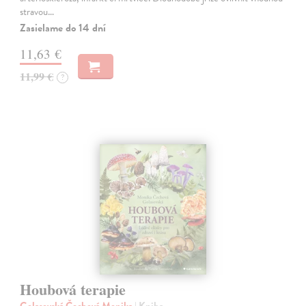
stravou…
Zasielame do 14 dní
11,63 €
11,99 €
?
Houbová terapie
Golasovská Čechová Monika
| Kniha