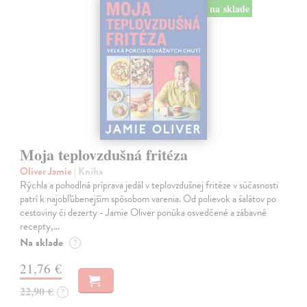
na sklade
Moja teplovzdušná fritéza
Oliver Jamie
| Kniha
Rýchla a pohodlná príprava jedál v teplovzdušnej fritéze v súčasnosti
patrí k najobľúbenejším spôsobom varenia. Od polievok a šalátov po
cestoviny či dezerty - Jamie Oliver ponúka osvedčené a zábavné
recepty,…
Na sklade
?
21,76 €
22,90 €
?