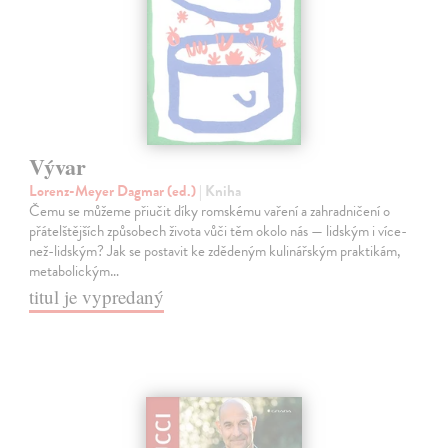
Vývar
Lorenz-Meyer Dagmar (ed.)
| Kniha
Čemu se můžeme přiučit díky romskému vaření a zahradničení o
přátelštějších způsobech života vůči těm okolo nás — lidským i více-
než-lidským? Jak se postavit ke zdědeným kulinářským praktikám,
metabolickým…
titul je vypredaný