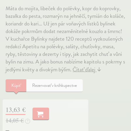
Máta do mojita, libeček do polévky, kopr do koprovky,
bazalka do pesta, rozmarýn na jehněčí, tymián do koláče,
koriandr do kari… Už jen pár voňavých lístků bylinek
dokáže pokrmům dodat nezaměnitelné kouzlo a šmrnc!
V kuchařce Bylinky najdete 120 receptů vyzkoušených
redakcí Apetitu na polévky, saláty, chuťovky, masa,
ryby, těstoviny a dezerty i tipy, jak zachytit chuť a vůni
bylin na zimu. A jako bonus nabízíme kapitolu s pokrmy s
jedlými květy a divokým býlím.
Čítať ďalej
↓
Kúpiť
Rezervovať v kníhkupectve
13,63 €
14,05 €
?