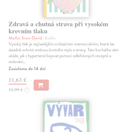
Zdravá a chutná strava při vysokém
krevním tlaku
Muller Sven-David
| Kniha
Vysoký tlak je nejčastějším civilizačním onemocněním, které lze
zásadně ovlivnit změnou životního stylu a stravy. Tato kuchařka vám
ukáže, jak s hypertenzí bojovat pomocí odlehčených receptů a
snižování…
Zasielame do 14 dní
11,63 €
11,99 €
?