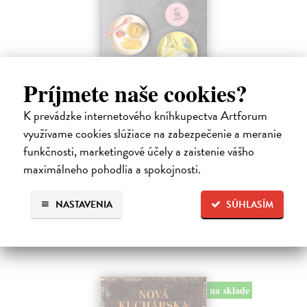
Príjmete naše cookies?
Začíname s príkrmami
K prevádzke internetového kníhkupectva Artforum
Tkáčová Judita, Pivrncová Eliška, Kuřátková Petra, Vrábelová
využívame cookies slúžiace na zabezpečenie a meranie
Tereza
| Kniha
Prvé jedlo dieťatka je preň tým najdôležitejším míľnikom. A pre
funkčnosti, marketingové účely a zaistenie vášho
rodičov zas veľkým orieškom.
maximálneho pohodlia a spokojnosti.
Čaká sa dotlač, vychádza 11.9.2026, zasielame do 12 dní od
dotlače
NASTAVENIA
SÚHLASÍM
16,48 €
16,99 €
?
na sklade