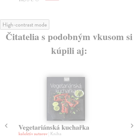
High-contrast mode
Čitatelia s podobným vkusom si
kúpili aj:
Vegetariánská kuchařka
B
kolektív autorov
| Kniha
kol