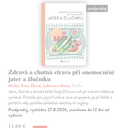
predpredaj
Zdravá a chutná strava při onemocnění
jater a žlučníku
Müller Sven-David, Lohmann Maria
| Kniha
Játra, žlučník a slinivka břišní hrají klíčovou roli při trávení a látkové
výměně. Protože jsou jejich funkce úzce propojené, je při léčbě a
potížích vždy potřeba zohlednit všechny tři orgány.
Predpredaj, vychádza 27.8.2026, zasielame do 12 dní od
vydania
11,69 €