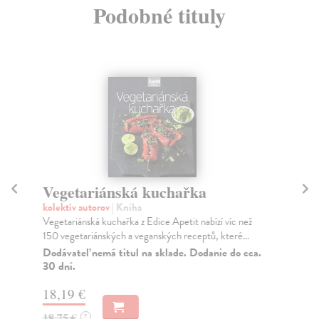
Podobné tituly
Vegetariánská kuchařka
B
kolektív autorov
| Kniha
kol
Vegetariánská kuchařka z Edice Apetit nabízí víc než
Chc
150 vegetariánských a veganských receptů, které...
ner
Dodávateľ nemá titul na sklade. Dodanie do cca.
Do
30 dní.
19
18,19 €
20
18,75 €
?