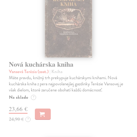
Nová kuchárska kniha
Vansová Terézia (zost.)
| Kniha
Máte pravdu, knižný trh prekypuje kuchárskymi knihami. Nová
kuchárska kniha z pera najpovolanejšej gazdinky Terézie Vansovej je
však dielom, ktoré zaručene obohatí každú domácnosť.
Na sklade
?
23,66 €
24,90 €
?