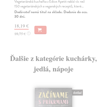
Vegetariánská kuchařka z Edice Apetit nabízí víc než
Chc
150 vegetariánských a veganských receptů, které...
ner
Dodávateľ nemá titul na sklade. Dodanie do cca.
Do
30 dní.
19
18,19 €
20
18,75 €
?
Ďalšie z kategórie kuchárky,
jedlá, nápoje
dotlač