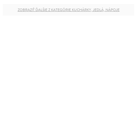
ZOBRAZIŤ ĎALŠIE Z KATEGÓRIE KUCHÁRKY, JEDLÁ, NÁPOJE