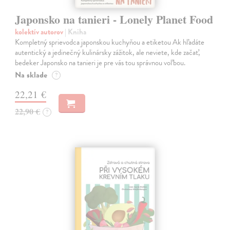
Japonsko na tanieri - Lonely Planet Food
kolektív autorov
| Kniha
Kompletný sprievodca japonskou kuchyňou a etiketou Ak hľadáte
autentický a jedinečný kulinársky zážitok, ale neviete, kde začať,
bedeker Japonsko na tanieri je pre vás tou správnou voľbou.
Na sklade
?
22,21 €
22,90 €
?