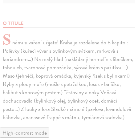
O TITULE
S
námi si vaření užijete! Kniha je rozdělena do 8 kapitol:
Polévky (kuřecí vývar s bylinkovým svítkem, mrkvová s
koriandrem…) Na malý hlad (nakládaný hermelín s libečkem,
tabouleh, tvarohová pomazánka, sýrová krém s pažitkou…)
Maso (jehněčí, koprová omáčka, kyjevský řízek s bylinkami)
Ryby a plody moře (mušle s petrželkou, losos v balíčku,
halibut s koprovým pestem) Těstoviny a noky Voňavá
dochucovadla (bylinkový olej, bylinkový ocet, domácí
pesto…) Z louky a lesa Sladké mámení (pavlova, levandulová
bábovka, ananasové frappé s mátou, tymiánová sodovka)
High-contrast mode