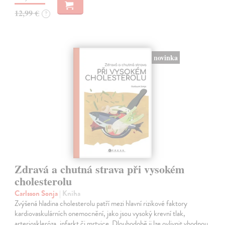
12,99 €
?
novinka
Zdravá a chutná strava při vysokém
cholesterolu
Carlsson Sonja
| Kniha
Zvýšená hladina cholesterolu patří mezi hlavní rizikové faktory
kardiovaskulárních onemocnění, jako jsou vysoký krevní tlak,
arterioskleróza, infarkt či mrtvice. Dlouhodobě ji lze ovlivnit vhodnou