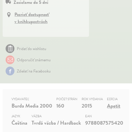
Zasielame do 5 dní
Pozrieť dostupnosť
v kníhkupectvách
Pridať do wishlistu
Odporučiť známemu
Zdielať na Facebooku
VYDAVATEĽ
POČET STRÁN
ROK VYDANIA
EDÍCIA
Burda Media 2000
160
2015
Apetit
JAZYK
VÄZBA
EAN
Čeština
Tvrdá väzba / Hardback
9788087575420