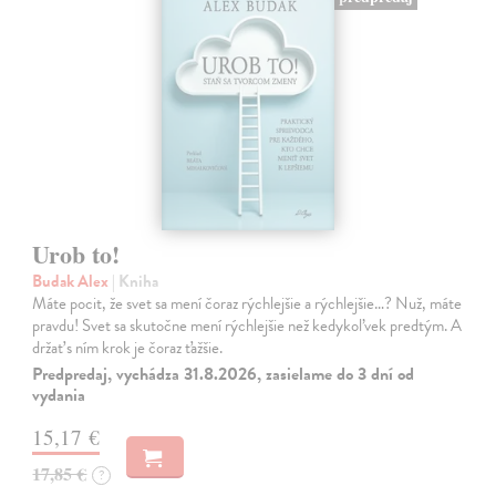
Urob to!
Budak Alex
| Kniha
Máte pocit, že svet sa mení čoraz rýchlejšie a rýchlejšie…? Nuž, máte
pravdu! Svet sa skutočne mení rýchlejšie než kedykoľvek predtým. A
držať s ním krok je čoraz ťažšie.
Predpredaj, vychádza 31.8.2026, zasielame do 3 dní od
vydania
15,17 €
17,85 €
?