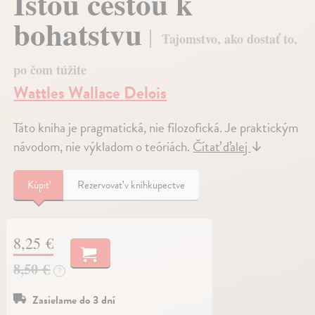
Istou cestou k
bohatstvu
Tajomstvo, ako dostať to,
po čom túžite
Wattles Wallace Delois
Táto kniha je pragmatická, nie filozofická. Je praktickým
návodom, nie výkladom o teóriách.
Čítať ďalej
↓
Kúpiť
Rezervovať v kníhkupectve
8,25 €
8,50 €
?
Zasielame do 3 dní