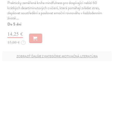
Prakticky zaměřená kniha mindfulness pro dospívající nabízí 60
krátkých desetiminutových cvičení, která pomáhají zvládat stres,
zlepšovat soustředění a posilovat emoční rovnováhu v každodenním
životě.…
Do 5 dní
14,25 €
15,00 €
?
ZOBRAZIŤ ĎALŠIE Z KATEGÓRIE MOTIVAČNÁ LITERATÚRA