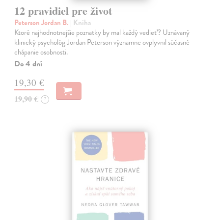
12 pravidiel pre život
Peterson Jordan B.
| Kniha
Ktoré najhodnotnejšie poznatky by mal každý vedieť? Uznávaný
klinický psychológ Jordan Peterson významne ovplyvnil súčasné
chápanie osobnosti.
Do 4 dní
19,30 €
19,90 €
?