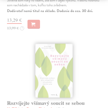
Strávila som roky vo väzení, žila som v zajatí výkonu. Vlastnú hodnotu
som nachádzala v tom, koľko toho zvládnem.
Dodávateľ nemá titul na sklade. Dodanie do cca. 30 dní.
13,29 €
13,99 €
?
Rozvíjejte všímavý soucit se sebou