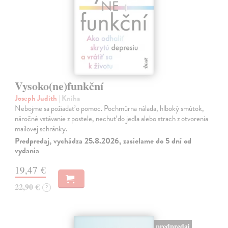
Vysoko(ne)funkční
Joseph Judith
| Kniha
Nebojme sa požiadať o pomoc. Pochmúrna nálada, hlboký smútok,
náročné vstávanie z postele, nechuť do jedla alebo strach z otvorenia
mailovej schránky.
Predpredaj, vychádza 25.8.2026, zasielame do 5 dní od
vydania
19,47 €
22,90 €
?
predpredaj