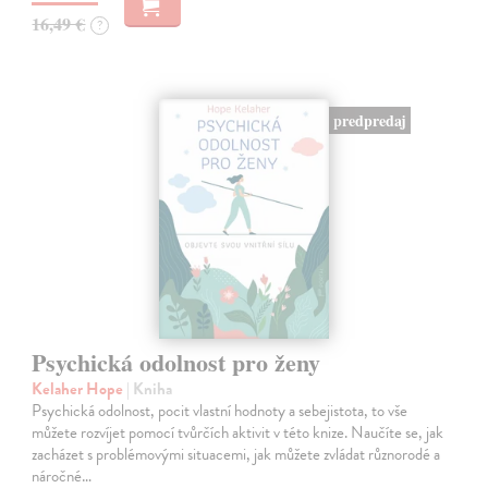
16,49 €
?
predpredaj
Psychická odolnost pro ženy
Kelaher Hope
| Kniha
Psychická odolnost, pocit vlastní hodnoty a sebejistota, to vše
můžete rozvíjet pomocí tvůrčích aktivit v této knize. Naučíte se, jak
zacházet s problémovými situacemi, jak můžete zvládat různorodé a
náročné…