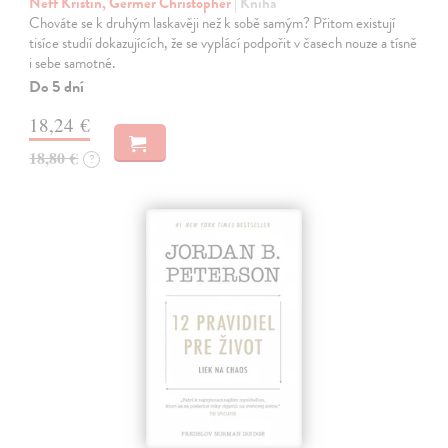
Neff Kristin, Germer Christopher
| Kniha
Chováte se k druhým laskavěji než k sobě samým? Přitom existují
tisíce studií dokazujících, že se vyplácí podpořit v časech nouze a tísně
i sebe samotné.
Do 5 dní
18,24 €
18,80 €
?