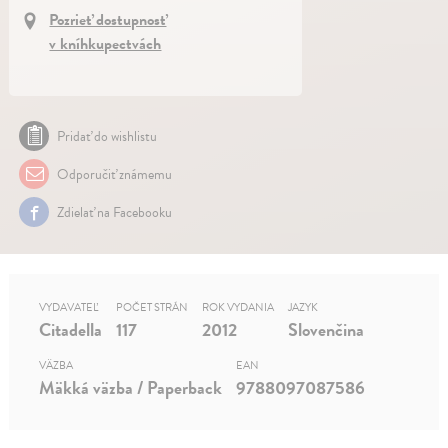
Pozrieť dostupnosť
v kníhkupectvách
Pridať do wishlistu
Odporučiť známemu
Zdielať na Facebooku
VYDAVATEĽ
POČET STRÁN
ROK VYDANIA
JAZYK
Citadella
117
2012
Slovenčina
VÄZBA
EAN
Mäkká väzba / Paperback
9788097087586