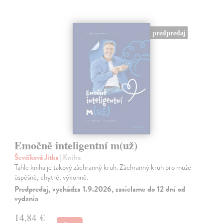
predpredaj
Emočně inteligentní m(už)
Ševčíková Jitka
| Kniha
Tahle kniha je takový záchranný kruh. Záchranný kruh pro muže
úspěšné, chytré, výkonné.
Predpredaj, vychádza 1.9.2026, zasielame do 12 dní od
vydania
14,84 €