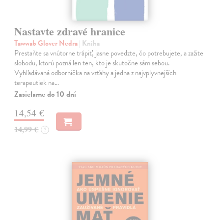
Nastavte zdravé hranice
Tawwab Glover Nedra
| Kniha
Prestaňte sa vnútorne trápiť, jasne povedzte, čo potrebujete, a zažite
slobodu, ktorú pozná len ten, kto je skutočne sám sebou.
Vyhľadávaná odborníčka na vzťahy a jedna z najvplyvnejších
terapeutiek na…
Zasielame do 10 dní
14,54 €
14,99 €
?