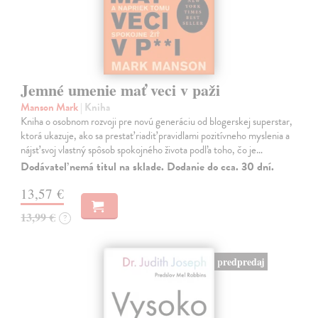
Jemné umenie mať veci v paži
Manson Mark
| Kniha
Kniha o osobnom rozvoji pre novú generáciu od blogerskej superstar,
ktorá ukazuje, ako sa prestať riadiť pravidlami pozitívneho myslenia a
nájsť svoj vlastný spôsob spokojného života podľa toho, čo je…
Dodávateľ nemá titul na sklade. Dodanie do cca. 30 dní.
13,57 €
13,99 €
?
predpredaj