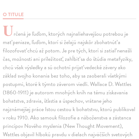
O TITULE
U
rčená je ľuďom, ktorých najnaliehavejšou potrebou je
mať peniaze, ľuďom, ktorí si želajú najskôr zbohatnúť a
filozofovať chcú až potom. Je pre tých, ktorí si zatiaľ nenašli
čas, možnosti ani príležitosť, zahĺbiť sa do štúdia metafyziky,
chcú však výsledky a sú ochotní prijať vedecké závery ako
základ svojho konania bez toho, aby sa zaoberali všetkými
postupmi, ktoré k týmto záverom viedli. Wallace D. Wattles
(1860-1911) je autorom mnohých kníh na tému získavania
bohatstva, zdravia, šťastia a úspechov, vrátane jeho
najznámejšej práce Istou cestou k bohatstvu, ktorú publikoval
v roku 1910. Ako samouk filozofie a náboženstva a zástanca
princípov Nového myslenia (New Thought Movement),
Wattles objavil hlbokú pravdu v dielach najväčších svetových