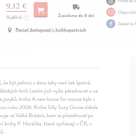
Pridať do w
9,12 €
Odporučiť
Zasielame do 4 dní
9,40 €
?
Zdielať na
Pozrieť dostupnosť v kníhkupectvách
pí, že být jednou z davu taky není tak špatné.
dětských knih (zatím jich vyšlo pětadvacet a na
ka jazyků, kniha A new house for mouse byla v
hou roku 2006. Kniha Silly Suzy Goose získala
cuje ve Velké Británii, kam se přestěhoval po
í knihy P. Horáčka, které vycházejí v ČR, v
lů.