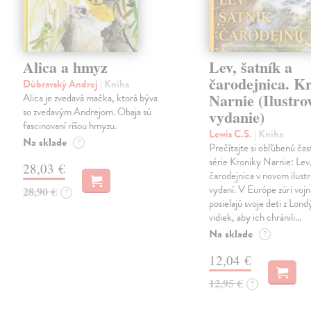
Alica a hmyz
Lev, šatník a
čarodejnica. K
Dúbravský Andrej
| Kniha
Narnie (Ilustro
Alica je zvedavá mačka, ktorá býva
so zvedavým Andrejom. Obaja sú
vydanie)
fascinovaní ríšou hmyzu.
Lewis C.S.
| Kniha
Na sklade
?
Prečítajte si obľúbenú čas
série Kroniky Narnie: Lev,
28,03 €
čarodejnica v novom ilus
vydaní. V Európe zúri vojn
28,90 €
?
posielajú svoje deti z Lond
vidiek, aby ich chránili…
Na sklade
?
12,04 €
12,95 €
?