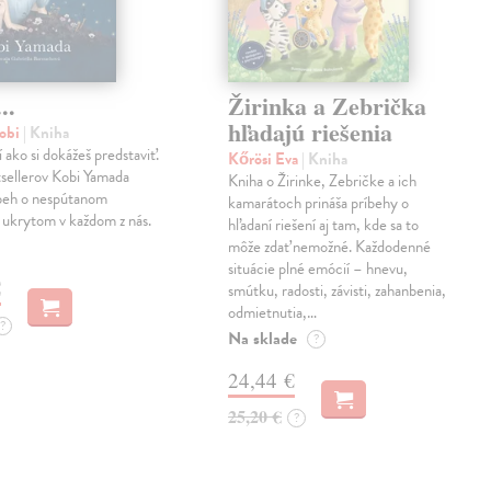
..
Žirinka a Zebrička
hľadajú riešenia
obi
| Kniha
í ako si dokážeš predstaviť.
Kőrösi Eva
| Kniha
sellerov Kobi Yamada
Kniha o Žirinke, Zebričke a ich
íbeh o nespútanom
kamarátoch prináša príbehy o
 ukrytom v každom z nás.
hľadaní riešení aj tam, kde sa to
môže zdať nemožné. Každodenné
situácie plné emócií – hnevu,
€
smútku, radosti, závisti, zahanbenia,
odmietnutia,…
?
Na sklade
?
24,44 €
25,20 €
?