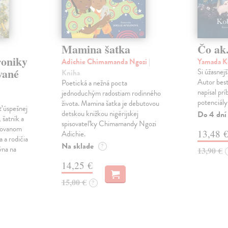
Mamina šatka
Čo ak.
roniky
Adichie Chimamanda Ngozi
|
Yamada K
vané
Si úžasnejš
Kniha
Autor best
Poetická a nežná pocta
napísal pr
jednoduchým radostiam rodinného
potenciály
života. Mamina šatka je debutovou
ť úspešnej
detskou knižkou nigérijskej
Do 4 dní
 šatník a
spisovateľky Chimamandy Ngozi
trovanom
13,48 
Adichie.
a a rodičia
Na sklade
?
ýna na
13,90 €
14,25 €
15,00 €
?