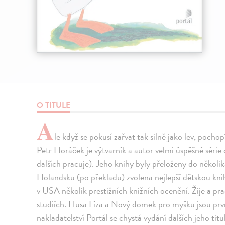
O TITULE
A
le když se pokusí zařvat tak silně jako lev, pocho
Petr Horáček je výtvarník a autor velmi úspěšné série 
dalších pracuje). Jeho knihy byly přeloženy do několi
Holandsku (po překladu) zvolena nejlepší dětskou kni
v USA několik prestižních knižních ocenění. Žije a pra
studiích. Husa Líza a Nový domek pro myšku jsou prvn
nakladatelství Portál se chystá vydání dalších jeho titu