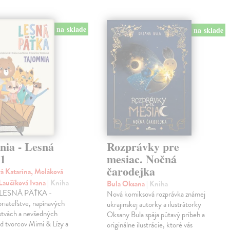
na sklade
na sklade
nia - Lesná
Rozprávky pre
 1
mesiac. Nočná
čarodejka
á Katarína, Moláková
 Laučíková Ivana
| Kniha
Bula Oksana
| Kniha
a LESNÁ PÄŤKA -
Nová komiksová rozprávka známej
priateľstve, napínavých
ukrajinskej autorky a ilustrátorky
stvách a nevšedných
Oksany Bula spája pútavý príbeh a
d tvorcov Mimi & Lízy a
originálne ilustrácie, ktoré vás