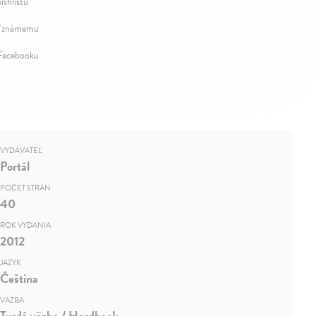
ishlistu
 známemu
 Facebooku
VYDAVATEĽ
Portál
POČET STRÁN
40
ROK VYDANIA
2012
JAZYK
Čeština
VÄZBA
Tvrdá väzba / Hardback