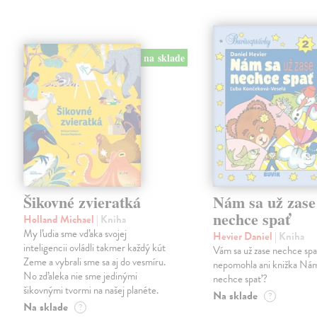
na sklade
Šikovné zvieratká
Nám sa už zase
nechce spať
Holland Michael
| Kniha
My ľudia sme vďaka svojej
Hevier Daniel
| Kniha
inteligencii ovládli takmer každý kút
Vám sa už zase nechce sp
Zeme a vybrali sme sa aj do vesmíru.
nepomohla ani knižka Nám
No zďaleka nie sme jedinými
nechce spať?
šikovnými tvormi na našej planéte.
Na sklade
?
Na sklade
?