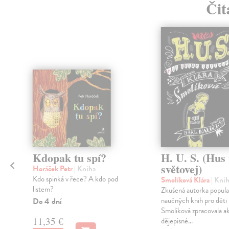
Čit
Kdopak tu spí?
H. U. S. (Hus
světovej)
Horáček Petr
| Kniha
Kdo spinká v řece? A kdo pod
Smolíková Klára
| Kni
listem?
Zkušená autorka popula
naučných knih pro děti 
Do 4 dní
Smolíková zpracovala ak
11,35 €
dějepisné...