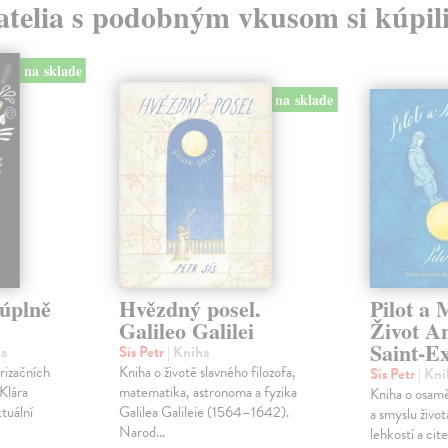
atelia s podobným vkusom si kúpili
na sklade
na sklade
 úplně
Hvězdný posel.
Pilot a 
Galileo Galilei
Život A
Saint-E
ha
Sís Petr
| Kniha
rizačních
Kniha o životě slavného filozofa,
Sís Petr
| Kni
Klára
matematika, astronoma a fyzika
Kniha o osaměl
tuální
Galilea Galileie (1564–1642).
a smyslu život
Narod...
lehkostí a cit