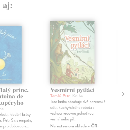
 aj:
Malý princ.
Vesmírní pytláci
So
ntoina de
19
Tomšů Petr
| Kniha
xupéryho
Tato kniha obsahuje dvě pozemské
Hor
děti, kuchyňského robota s
Vší
ha
vadnou řečovou jednotkou,
Víte
osti, hledání krásy
vesmírného pil...
Bohu
a. Petr Sís s empatií,
poz
Na externom sklade v ČR.
empro dobovou a...