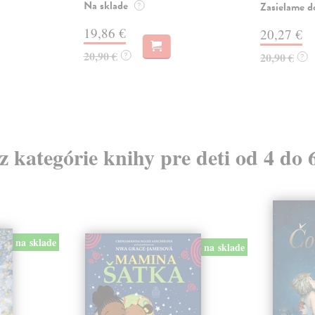
Na sklade
Zasielame d
?
19,86 €
20,27 €
20,90 €
?
20,90 €
?
 z kategórie knihy pre deti od 4 do 
na sklade
na sklade