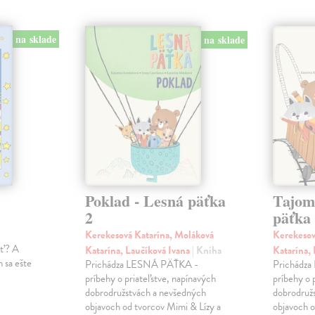
na sklade
na sklade
Poklad - Lesná päťka
Tajom
2
päťka
Kerekesová Katarína, Moláková
Kerekesov
ať? A
Katarína, Laučíková Ivana
| Kniha
Katarína,
 sa ešte
Prichádza LESNÁ PÄŤKA -
Prichádz
príbehy o priateľstve, napínavých
príbehy o 
dobrodružstvách a nevšedných
dobrodruž
objavoch od tvorcov Mimi & Lízy a
objavoch o