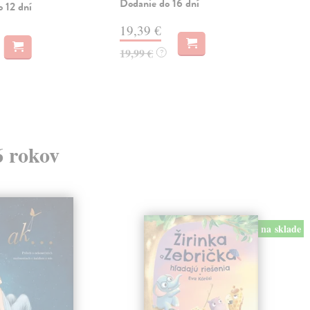
Dodanie do 16 dní
Zas
o 12 dní
19,39 €
29
19,99 €
?
29,
6 rokov
na sklade