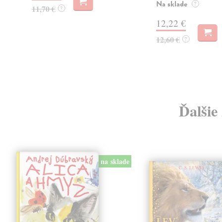
Na sklade
?
11,70 €
?
12,22 €
12,60 €
?
Ďalšie
na sklade