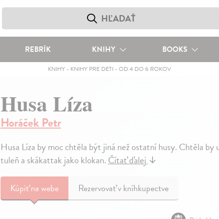
REBRÍK
KNIHY
BOOKS
KNIHY
-
KNIHY PRE DETI
-
OD 4 DO 6 ROKOV
Husa Líza
Horáček Petr
Husa Líza by moc chtěla být jiná než ostatní husy. Chtěla by 
tuleň a skákattak jako klokan.
Čítať ďalej
↓
Kúpiť
na webe
Rezervovať v kníhkupectve