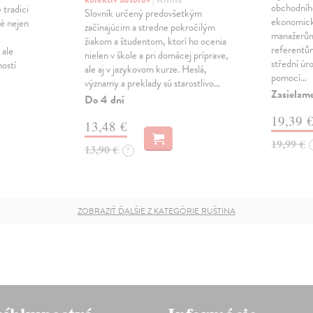
obchodníh
 tradici
Slovník určený predovšetkým
ekonomick
né nejen
začínajúcim a stredne pokročilým
manažerů
žiakom a študentom, ktorí ho ocenia
referentům
 ale
nielen v škole a pri domácej príprave,
střední úro
ostí
ale aj v jazykovom kurze. Heslá,
pomocí…
významy a preklady sú starostlivo…
Zasielam
Do 4 dní
19,39 
13,48 €
19,99 €
13,90 €
?
ZOBRAZIŤ ĎALŠIE Z KATEGÓRIE RUŠTINA