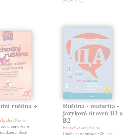
?
dní ruština +
Ruština - maturita -
jazyková úroveň B1 a
B2
á Ljuba
| Kniha
jsou určeny všem
Raková Laura
| Kniha
 získání znalosti
Učebnica pozostáva z 23 lekcií,