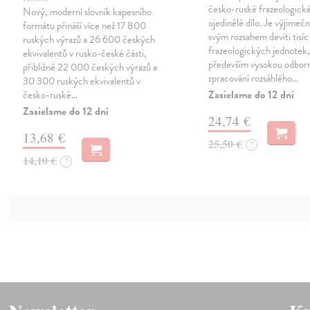
česko-ruské frazeologické
Nový, moderní slovník kapesního
ojedinělé dílo. Je výjimeč
formátu přináší více než 17 800
svým rozsahem devíti tisíc
ruských výrazů a 26 600 českých
frazeologických jednotek,
ekvivalentů v rusko-české části,
především vysokou odborn
přibližně 22 000 českých výrazů a
zpracování rozsáhlého…
30 300 ruských ekvivalentů v
Zasielame do 12 dní
česko-ruské…
Zasielame do 12 dní
24,74 €
13,68 €
25,50 €
?
14,10 €
?