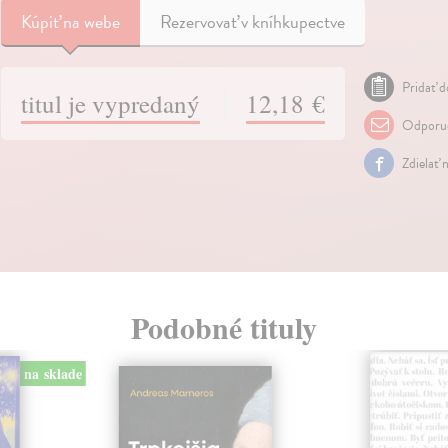
Kúpiť
na webe
Rezervovať v kníhkupectve
Pridať d
titul je vypredaný
12,18 €
Odporuč
Zdielať 
Podobné tituly
na sklade