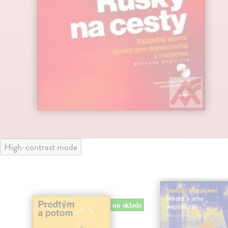
High-contrast mode
na sklade