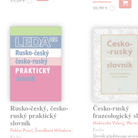
13,20 €
?
16,90 €
?
Rusko-český, česko-
Česko-ruský
ruský praktický
frazeologický s
slovník
Mokienko Valerij, Wurm
Kniha
Pohlei Pavel, Šroufková Miloslava
|
Slovník představuje ve sro
Kniha