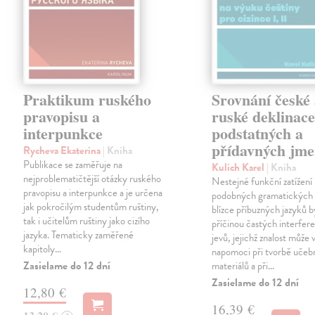
Praktikum ruského
Srovnání české
pravopisu a
ruské deklinac
interpunkce
podstatných a
přídavných jm
Rycheva Ekaterina
| Kniha
Publikace se zaměřuje na
Kulich Karel
| Kniha
nejproblematičtější otázky ruského
Nestejné funkční zatížení
pravopisu a interpunkce a je určena
podobných gramatických 
jak pokročilým studentům ruštiny,
blízce příbuzných jazyků 
tak i učitelům ruštiny jako cizího
příčinou častých interfer
jazyka. Tematicky zaměřené
jevů, jejichž znalost může 
kapitoly…
napomoci při tvorbě učeb
Zasielame do 12 dní
materiálů a při…
Zasielame do 12 dní
12,80 €
16,39 €