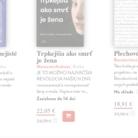
ejisté
Trpkejšia ako smrť
Plechov
je žena
Borušovičová
Táto kniha je
iha
Marneros Andreas
| Kniha
projektov, na
právěl o
JE TO MOŽNO NAJVÄČŠIA
Borušovičová 
o nejisté
REVOLÚCIA NAŠICH DNÍ:
svojich posled
ý román
rovnocennosť a rovnoprávnosť
ženy a muža. Vojna a mier m...
Na sklade
Zasielame do 14 dní
18,91 €
22,05 €
19,90 €
?
24,50 €
?