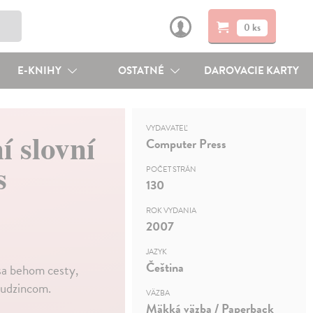
0 ks
E-KNIHY
OSTATNÉ
DAROVACIE KARTY
VYDAVATEĽ
í slovní
Computer Press
s
POČET STRÁN
130
ROK VYDANIA
2007
JAZYK
Čeština
sa behom cesty,
cudzincom.
VÄZBA
Mäkká väzba / Paperback