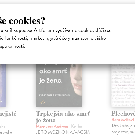
še cookies?
atelia s podobným vkusom si kúpili
ho kníhkupectva Artforum využívame cookies slúžiace
e funkčnosti, marketingové účely a zaistenie vášho
na sklade
spokojnosti.
ejisté
Trpkejšia ako smrť
Plechov
je žena
Borušovičová
Táto kniha je
iha
Marneros Andreas
| Kniha
projektov, na
právěl o
JE TO MOŽNO NAJVÄČŠIA