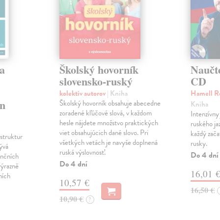
 a
Školský hovorník
Naučt
e
slovensko-ruský
CD
kolektív autorov
| Kniha
Hamell R
en
Školský hovorník obsahuje abecedne
Kniha
zoradené kľúčové slová, v každom
Intenzívny
hesle nájdete množstvo praktických
ruského ja
viet obsahujúcich dané slovo. Pri
každý začať
struktur
všetkých vetách je navyše doplnená
rusky.
bývá
ruská výslovnosť.
Do 4 dní
enčních
Do 4 dní
výrazně
16,01 
ních
10,57 €
16,50 €
10,90 €
?