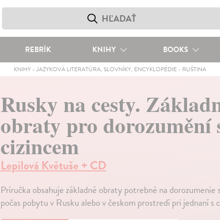
REBRÍK
KNIHY
BOOKS
KNIHY
-
JAZYKOVÁ LITERATÚRA, SLOVNÍKY, ENCYKLOPÉDIE
-
RUŠTINA
Rusky na cesty. Základn
obraty pro dorozumění 
cizincem
Lepilová Květuše + CD
Príručka obsahuje základné obraty potrebné na dorozumenie 
počas pobytu v Rusku alebo v českom prostredí pri jednaní s 