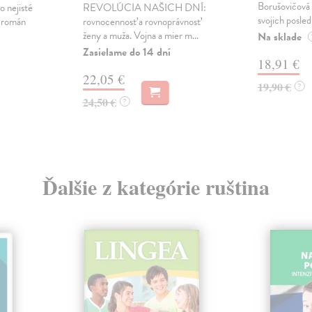
Borušovičová 
o nejisté
REVOLÚCIA NAŠICH DNÍ:
svojich posled
ý román
rovnocennosť a rovnoprávnosť
ženy a muža. Vojna a mier m...
Na sklade
Zasielame do 14 dní
18,91 €
22,05 €
19,90 €
?
24,50 €
?
Ďalšie z kategórie ruština