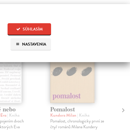
 aj:
SÚHLASÍM
na sklade
na sklade
NASTAVENIA
é nebo
Pomalost
Sl
pr
 Eva
| Kniha
Kundera Milan
| Kniha
sm
 spojením dvoch
Pomalost, chronologicky první ze
 ktorých Eva
čtyř románů Milana Kundery
Mik