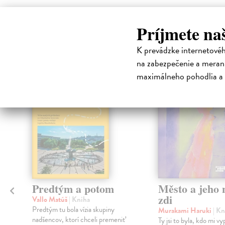
High-contrast mode
Príjmete na
Čit
K prevádzke internetové
na zabezpečenie a merani
maximálneho pohodlia a 
na sklade
Predtým a potom
Město a jeho n
zdi
Vallo Matúš
| Kniha
Predtým tu bola vízia skupiny
Murakami Haruki
| Kn
nadšencov, ktorí chceli premeniť
Ty jsi to byla, kdo mi vy