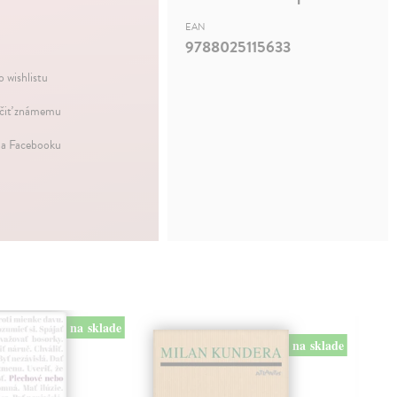
EAN
9788025115633
o wishlistu
iť známemu
na Facebooku
na sklade
na sklade