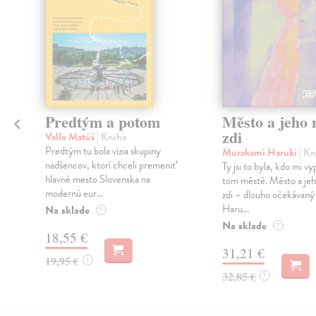
Predtým a potom
Město a jeho n
zdi
Vallo Matúš
| Kniha
Predtým tu bola vízia skupiny
Murakami Haruki
| Kn
nadšencov, ktorí chceli premeniť
Ty jsi to byla, kdo mi vy
hlavné mesto Slovenska na
tom městě. Město a jeh
modernú eur...
zdi – dlouho očekávan
Haru...
Na sklade
?
Na sklade
?
18,55 €
31,21 €
19,95 €
?
32,85 €
?