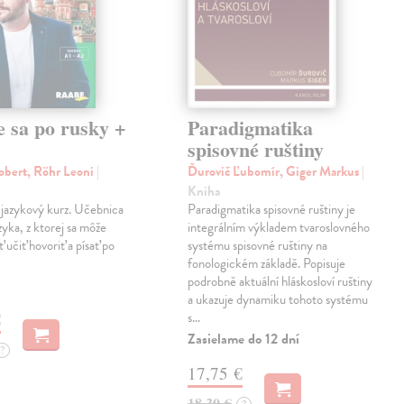
e sa po rusky +
Paradigmatika
spisovné ruštiny
obert, Röhr Leoni
|
Ďurovič Ľubomír, Giger Markus
|
Kniha
 jazykový kurz. Učebnica
Paradigmatika spisovné ruštiny je
zyka, z ktorej sa môže
integrálním výkladem tvaroslovného
 učiť hovoriť a písať po
systému spisovné ruštiny na
fonologickém základě. Popisuje
podrobně aktuální hláskosloví ruštiny
a ukazuje dynamiku tohoto systému
€
s…
Zasielame do 12 dní
?
17,75 €
18,30 €