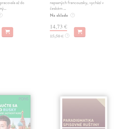
pracovala až do
napsaných francouzsky, vychází v
Mon
ný...
českém ...
publ
Na sklade
kľú
?
?
hist
14,73 €
Na 
15,50 €
?
23
24,