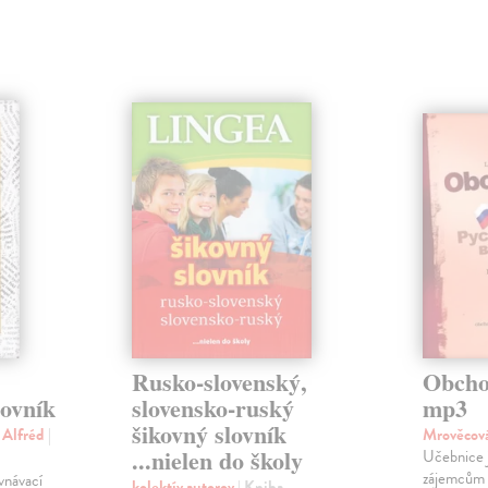
Rusko-slovenský,
Obcho
lovník
slovensko-ruský
mp3
šikovný slovník
 Alfréd
|
Mrověcov
...nielen do školy
Učebnice 
zájemcům o
vnávací
kolektív autorov
| Kniha