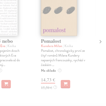
é nebo
Pomalost
Sl
pr
 Eva
| Kniha
Kundera Milan
| Kniha
sm
 spojením dvoch
Pomalost, chronologicky první ze
 ktorých Eva
čtyř románů Milana Kundery
Mik
pracovala až do
napsaných francouzsky, vychází v
Mon
ný...
českém ...
publ
Na sklade
kľú
?
?
hist
14,73 €
Na 
15,50 €
?
23
24,