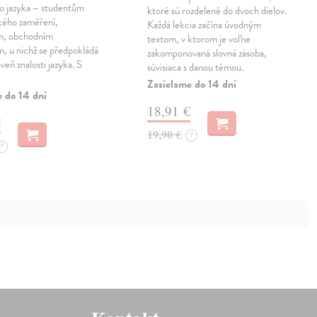
o jazyka – studentům
ktoré sú rozdelené do dvoch dielov.
ého zaměření,
Každá lekcia začína úvodným
m, obchodním
textom, v ktorom je voľne
, u nichž se předpokládá
zakomponovaná slovná zásoba,
veň znalosti jazyka. S
súvisiaca s danou témou.
Zasielame do 14 dní
e do 14 dní
18,91 €
€
19,90 €
?
?