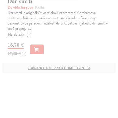
Dar smrti
Derrida Jacques
| Kniha
Dar smrti je originální filosofickou interpretací Abrahámova
obětování Izáka a zároveň excelentním příkladem Derridovy
dekonstrukce paradoxní události daru. Obětování jakožto dar smrti v
sobě propojuje…
Na sklade
?
16,78 €
17,30 €
?
ZOBRAZIŤ ĎALŠIE Z KATEGÓRIE FILOZOFIA