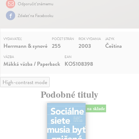
Odporučiť známemu
Zdielať na Facebooku
VYDAVATEĽ
POČET STRÁN
ROK VYDANIA
JAZYK
Herrmann & synové
255
2003
Čeština
VÄZBA
EAN
Mäkká väzba / Paperback
KOS108398
High-contrast mode
Podobné tituly
na sklade