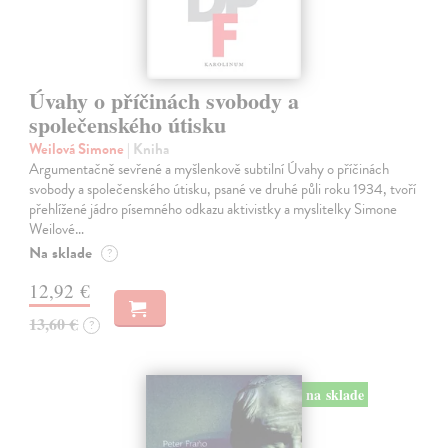
Úvahy o příčinách svobody a
společenského útisku
Weilová Simone
| Kniha
Argumentačně sevřené a myšlenkově subtilní Úvahy o příčinách
svobody a společenského útisku, psané ve druhé půli roku 1934, tvoří
přehlížené jádro písemného odkazu aktivistky a myslitelky Simone
Weilové…
Na sklade
?
12,92 €
13,60 €
?
na sklade