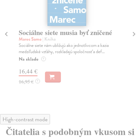
Sociálne siete musia byť zničené
S
K
Marec Samo
| Kniha
Sociálne siete nám ubližujú ako jednotlivcom a kazia
Mik
medziľudské vzťahy, rozkladajú spoločnosť a def...
Mon
o k
Na sklade
?
Na
16,44 €
23
16,95 €
?
24
High-contrast mode
Čitatelia s podobným vkusom si