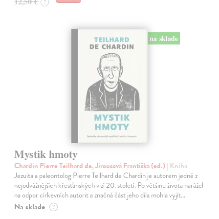
12,50 €
?
na sklade
Mystik hmoty
Chardin Pierre Teilhard de, Jirousová Františka (ed.)
| Kniha
Jezuita a paleontolog Pierre Teilhard de Chardin je autorem jedné z
nejodvážnějších křesťanských vizí 20. století. Po většinu života narážel
na odpor církevních autorit a značná část jeho díla mohla vyjít…
Na sklade
?