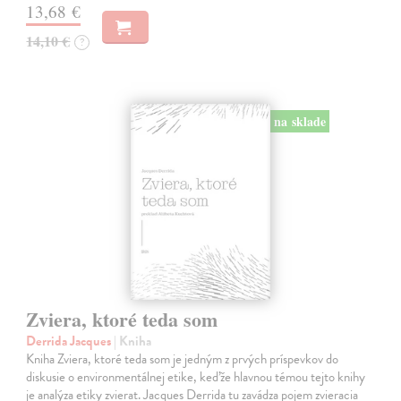
13,68 €
14,10 €
?
na sklade
Zviera, ktoré teda som
Derrida Jacques
| Kniha
Kniha Zviera, ktoré teda som je jedným z prvých príspevkov do
diskusie o environmentálnej etike, keďže hlavnou témou tejto knihy
je analýza etiky zvierat. Jacques Derrida tu zavádza pojem zvieracia