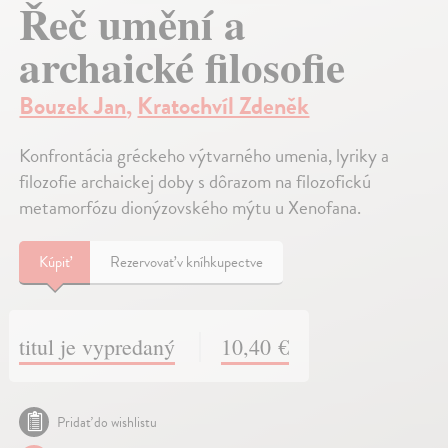
Řeč umění a
archaické filosofie
Bouzek Jan
,
Kratochvíl Zdeněk
Konfrontácia gréckeho výtvarného umenia, lyriky a
filozofie archaickej doby s dôrazom na filozofickú
metamorfózu dionýzovského mýtu u Xenofana.
Kúpiť
Rezervovať v kníhkupectve
titul je vypredaný
10,40 €
Pridať do wishlistu