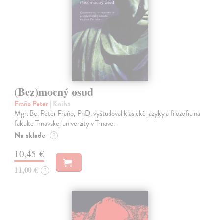
(Bez)mocný osud
Fraňo Peter
| Kniha
Mgr. Bc. Peter Fraňo, PhD. vyštudoval klasické jazyky a filozofiu na
fakulte Trnavskej univerzity v Trnave.
Na sklade
?
10,45 €
11,00 €
?