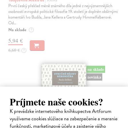
Tocqueville Alexis de
| Kniha
První český překlad méně známého díla jedné z nejvýznamnějších
osobností evropské politické filosofie 19. století je doplněn obšírnými
komentáři Ivo Budila, Jana Kellera a Gertrudy Himmelfalberové.
Od…
Na sklade
?
5,94 €
6,60 €
?
na sklade
novinka
Príjmete naše cookies?
K prevádzke internetového kníhkupectva Artforum
využívame cookies slúžiace na zabezpečenie a meranie
funkčnosti, marketingové účely a zaistenie vášho