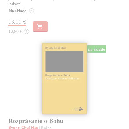
inakosť.…
Na sklade
?
13,11 €
13,80 €
?
na sklade
Rozprávanie o Bohu
Byung-Chul Han
| Kniha