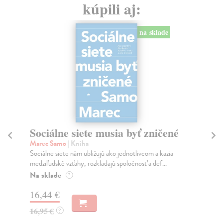
kúpili aj:
na sklade
Sociálne siete musia byť zničené
S
K
Marec Samo
| Kniha
Sociálne siete nám ubližujú ako jednotlivcom a kazia
Mik
medziľudské vzťahy, rozkladajú spoločnosť a def...
Mon
o k
Na sklade
?
Na
16,44 €
23
16,95 €
?
24