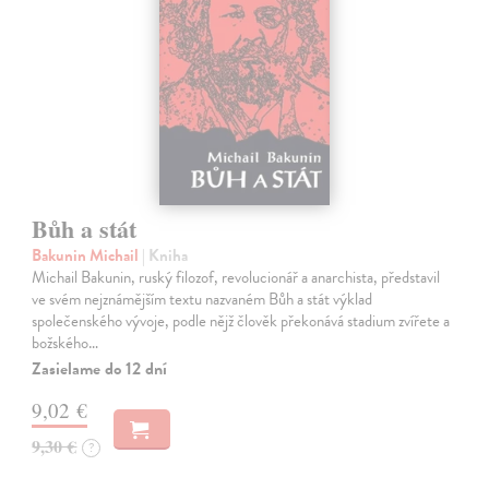
Bůh a stát
Bakunin Michail
| Kniha
Michail Bakunin, ruský filozof, revolucionář a anarchista, představil
ve svém nejznámějším textu nazvaném Bůh a stát výklad
společenského vývoje, podle nějž člověk překonává stadium zvířete a
božského…
Zasielame do 12 dní
9,02 €
9,30 €
?