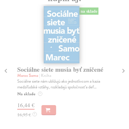
na sklade
Sociálne siete musia byť zničené
S
K
Marec Samo
| Kniha
Sociálne siete nám ubližujú ako jednotlivcom a kazia
Mik
medziľudské vzťahy, rozkladajú spoločnosť a def...
Mon
o k
Na sklade
?
Na
16,44 €
23
16,95 €
?
24