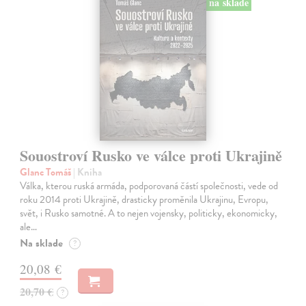
na sklade
Souostroví Rusko ve válce proti Ukrajině
Glanc Tomáš
| Kniha
Válka, kterou ruská armáda, podporovaná částí společnosti, vede od
roku 2014 proti Ukrajině, drasticky proměnila Ukrajinu, Evropu,
svět, i Rusko samotné. A to nejen vojensky, politicky, ekonomicky,
ale…
Na sklade
?
20,08 €
20,70 €
?