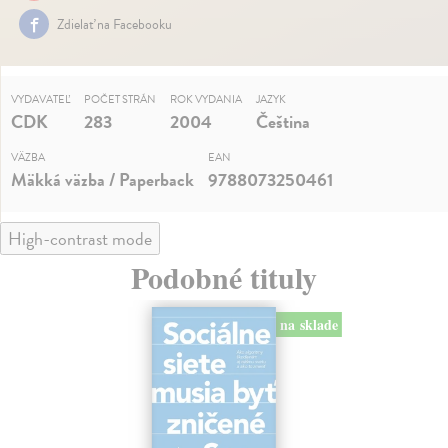
Zdielať na Facebooku
VYDAVATEĽ
POČET STRÁN
ROK VYDANIA
JAZYK
CDK
283
2004
Čeština
VÄZBA
EAN
Mäkká väzba / Paperback
9788073250461
High-contrast mode
Podobné tituly
na sklade