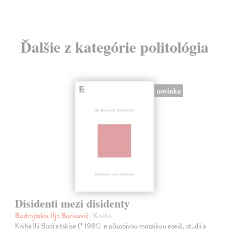
Ďalšie z kategórie politológia
novinka
Disidenti mezi disidenty
Budrajtskis Ilja Borisovič
| Kniha
Kniha Ilji Budrajtskise (* 1981) je působivou mozaikou esejů, studií a