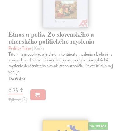
Etnos a polis. Zo slovenského a
uhorského politického myslenia
Pichler Tibor
| Kniha
Táto knižná publikácia je dielom kontinuity myslenia a bádania, s
ktorou Tibor Pichler už desaťročia sleduje slovenské politické
myslenie devätnásteho a dvadsiateho storočia. Deväť štúdií v nej
venuje…
Do 6 dní
6,79 €
7,00 €
?
na sklade