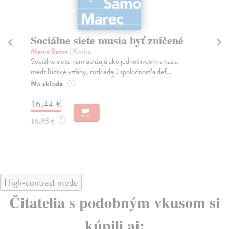
Sociálne siete musia byť zničené
S
K
Marec Samo
| Kniha
Sociálne siete nám ubližujú ako jednotlivcom a kazia
Mik
medziľudské vzťahy, rozkladajú spoločnosť a def...
Mon
o k
Na sklade
?
Na
16,44 €
23
16,95 €
?
24
High-contrast mode
Čitatelia s podobným vkusom si
kúpili aj: