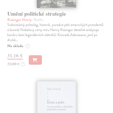
Umění politické strategie
Kissinger Henry
| Kniha
Světoznámý politolog, historik, poradce pěti amerických prezidentů
a laureát Nobelovy ceny míru Henry Kissinger detailně analyzuje
kariéru šesti legendárních státníků: Konrada Adenauera, jenž po
druhé…
Na sklade
?
31,16 €
32,80 €
?