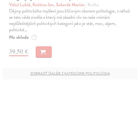
Valeš Lukáš, Květina Jan, Sekerák Marián
| Kniha
Dějiny politického myšlení jsou klíčovým oborem politologie, z něhož
se tato věda zrodila a který má zásadní vliv na naše vnímání
nejdůležitějších politických kategorií jako je stát, moc, zájem,
politické…
Na sklade
?
39,50 €
ZOBRAZIŤ ĎALŠIE Z KATEGÓRIE POLITOLÓGIA