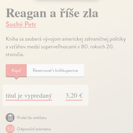
Reagan a říše zla
Suchý Petr
Kniha sa zaoberá vývojom americkej zahraničnej politiky
a vzťahov medzi superveľmocami v 80. rokoch 20.
storočia.
Kúpiť
Rezervovať v kníhkupectve
titul je vypredaný
3,20 €
Pridať do wishlistu
Odporučiť známemu