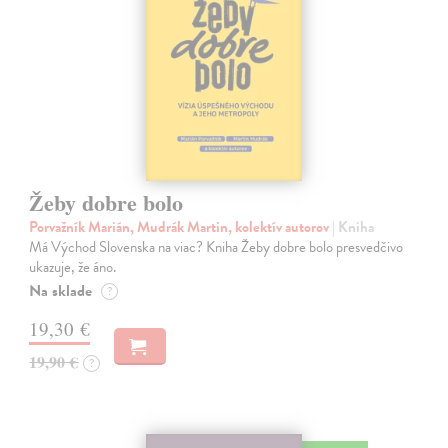
Žeby dobre bolo
Porvažník Marián, Mudrák Martin, kolektív autorov
| Kniha
Má Východ Slovenska na viac? Kniha Žeby dobre bolo presvedčivo
ukazuje, že áno.
Na sklade
?
19,30 €
19,90 €
?