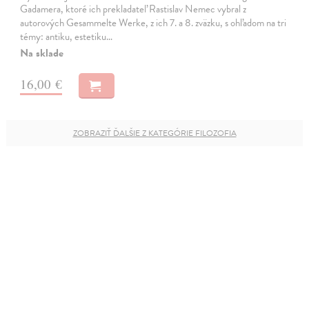
Gadamera, ktoré ich prekladateľ Rastislav Nemec vybral z
autorových Gesammelte Werke, z ich 7. a 8. zväzku, s ohľadom na tri
témy: antiku, estetiku…
Na sklade
16,00 €
ZOBRAZIŤ ĎALŠIE Z KATEGÓRIE FILOZOFIA