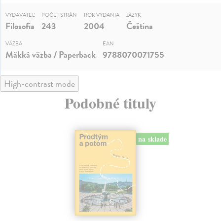
VYDAVATEĽ
POČET STRÁN
ROK VYDANIA
JAZYK
Filosofia
243
2004
Čeština
VÄZBA
EAN
Mäkká väzba / Paperback
9788070071755
High-contrast mode
Podobné tituly
na sklade