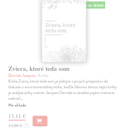
na sklade
Zviera, ktoré teda som
Derrida Jacques
| Kniha
Kniha Zviera, ktoré teda som je jedným z prvých príspevkov do
diskusie o environmentálnej etike, keďže hlavnou témou tejto knihy
je analýza etiky zvierat. Jacques Derrida tu zavádza pojem zvieracia
inakosť.…
Na sklade
13,11 €
13,80 €
?