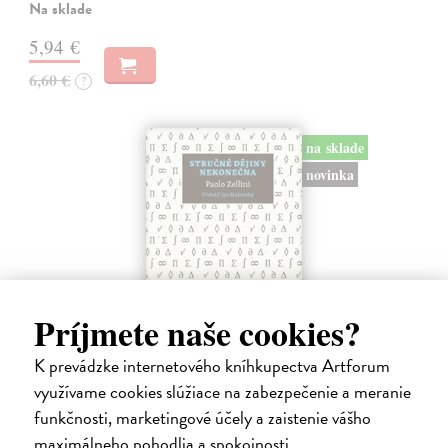
Na sklade
5,94 €
6,60 €
?
na sklade
novinka
Príjmete naše cookies?
K prevádzke internetového kníhkupectva Artforum
Stručné dějiny nekonečna
využívame cookies slúžiace na zabezpečenie a meranie
funkčnosti, marketingové účely a zaistenie vášho
Zellini Paolo
| Kniha
V této své první knize Zellini krok za krokem sleduje historický vývoj
maximálneho pohodlia a spokojnosti.