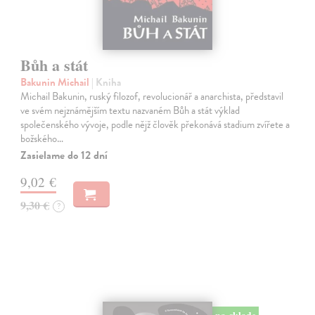
Bůh a stát
Bakunin Michail
| Kniha
Michail Bakunin, ruský filozof, revolucionář a anarchista, představil
ve svém nejznámějším textu nazvaném Bůh a stát výklad
společenského vývoje, podle nějž člověk překonává stadium zvířete a
božského…
Zasielame do 12 dní
9,02 €
9,30 €
?