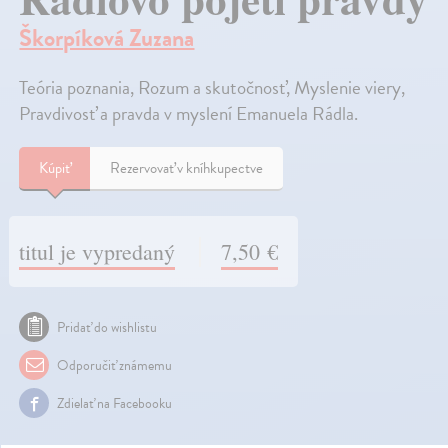
Škorpíková Zuzana
Teória poznania, Rozum a skutočnosť, Myslenie viery,
Pravdivosť a pravda v myslení Emanuela Rádla.
Kúpiť
Rezervovať v kníhkupectve
titul je vypredaný
7,50 €
Pridať do wishlistu
Odporučiť známemu
Zdielať na Facebooku