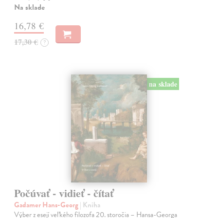
Na sklade
16,78 €
17,30 €
?
na sklade
Počúvať - vidieť - čítať
Gadamer Hans-Georg
| Kniha
Výber z esejí veľkého filozofa 20. storočia – Hansa-Georga