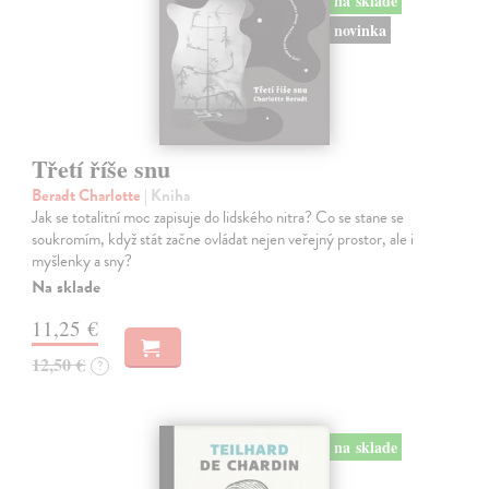
na sklade
novinka
Třetí říše snu
Beradt Charlotte
| Kniha
Jak se totalitní moc zapisuje do lidského nitra? Co se stane se
soukromím, když stát začne ovládat nejen veřejný prostor, ale i
myšlenky a sny?
Na sklade
11,25 €
12,50 €
?
na sklade