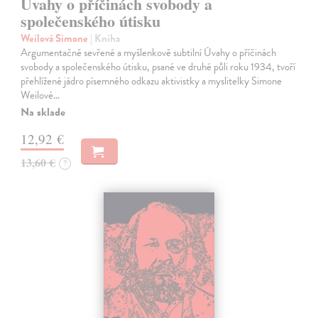
Úvahy o příčinách svobody a
společenského útisku
Weilová Simone
| Kniha
Argumentačně sevřené a myšlenkově subtilní Úvahy o příčinách
svobody a společenského útisku, psané ve druhé půli roku 1934, tvoří
přehlížené jádro písemného odkazu aktivistky a myslitelky Simone
Weilové…
Na sklade
12,92 €
13,60 €
?