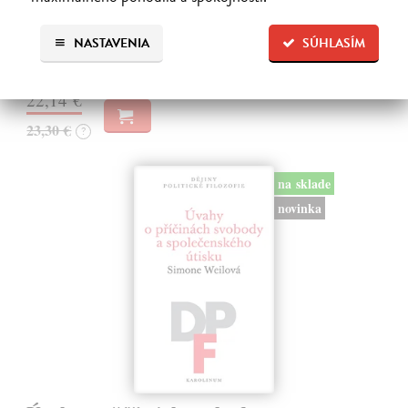
matematického pojmu nekonečna a zároveň jej obohacuje o původní
mytické, theologické a literární spekulace, které nekonečno vždy
provázely.…
NASTAVENIA
SÚHLASÍM
Na sklade
22,14 €
23,30 €
?
na sklade
novinka