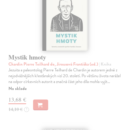
Mystik hmoty
Chardin Pierre Teilhard de, Jirousová Františka (ed.)
| Kniha
Jezuita a paleontolog Pierre Teilhard de Chardin je autorem jedné z
nejodvážnějších křesťanských vizí 20. století. Po většinu života narážel
na odpor církevních autorit a značná část jeho díla mohla vyjít…
Na sklade
13,68 €
14,10 €
?