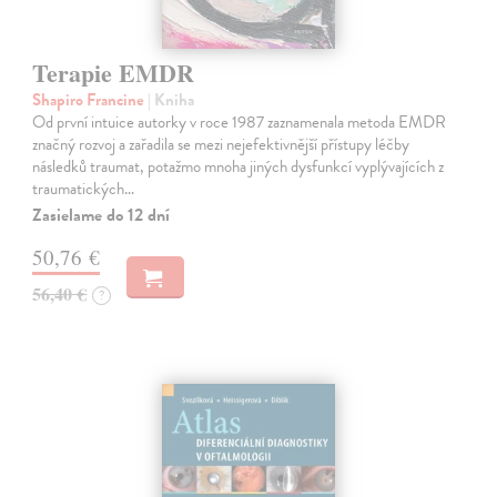
Terapie EMDR
Shapiro Francine
| Kniha
Od první intuice autorky v roce 1987 zaznamenala metoda EMDR
značný rozvoj a zařadila se mezi nejefektivnější přístupy léčby
následků traumat, potažmo mnoha jiných dysfunkcí vyplývajících z
traumatických…
Zasielame do 12 dní
50,76 €
56,40 €
?