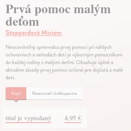
Prvá pomoc malým
deťom
Stoppardová Miriam
Neoceniteľný sprievodca prvej pomoci pri náhlych
ochoreniach a nehodách detí je výborným pomocníkom
do každej rodiny s malými deťmi. Obsahuje úplné a
aktuálne zásady prvej pomoci určené pre dojčatá a malé
deti.
Kúpiť
Rezervovať v kníhkupectve
titul je vypredaný
4,95 €