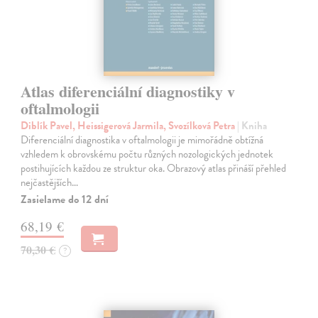
Atlas diferenciální diagnostiky v
oftalmologii
Diblík Pavel, Heissigerová Jarmila, Svozílková Petra
| Kniha
Diferenciální diagnostika v oftalmologii je mimořádně obtížná
vzhledem k obrovskému počtu různých nozologických jednotek
postihujících každou ze struktur oka. Obrazový atlas přináší přehled
nejčastějších…
Zasielame do 12 dní
68,19 €
70,30 €
?