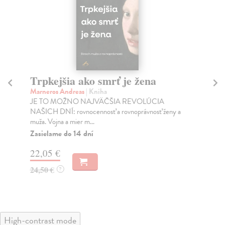
Trpkejšia ako smrť je žena
P
Marneros Andreas
| Kniha
Bor
JE TO MOŽNO NAJVÄČŠIA REVOLÚCIA
Tát
NAŠICH DNÍ: rovnocennosť a rovnoprávnosť ženy a
Bor
muža. Vojna a mier m...
Na
Zasielame do 14 dní
18
22,05 €
19
24,50 €
?
High-contrast mode