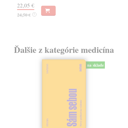
22,05 €
19
24,50 €
?
Ďalšie z kategórie medicína
na sklade