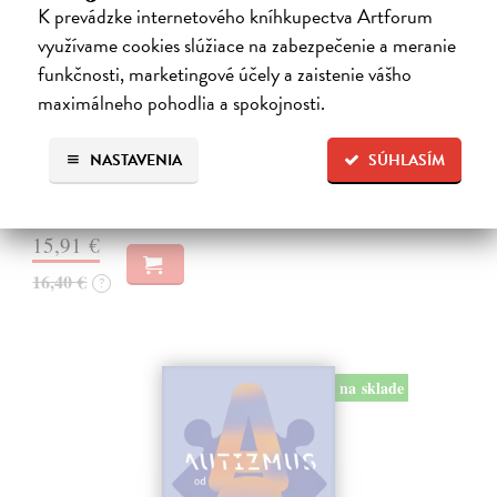
K prevádzke internetového kníhkupectva Artforum
využívame cookies slúžiace na zabezpečenie a meranie
funkčnosti, marketingové účely a zaistenie vášho
Faktor Pafko
maximálneho pohodlia a spokojnosti.
Kadlecová Kateřina, Pafko Pavel
| Kniha
Profesor Pavel Pafko letos oslavil pětaosmdesátiny a za pár měsíců
šedesát let v témže zaměstnání, totiž jako břišní a hrudní chirurg III.
NASTAVENIA
SÚHLASÍM
chirurgické kliniky 1. lékařské fakulty Univerzity Karlovy v Praze.…
Zasielame do 12 dní
15,91 €
16,40 €
?
na sklade