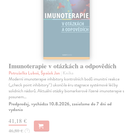
Imunoterapie v otázkách a odpovědích
Petruželka Luboš, Špaček Jan
| Kniha
Moderní imunoterapie inhibitory kontrolních bodů imunitní reakce
(„check point inhibitory“) ukončila éru stagnace systémové léčby
solidních nádorů. Aktuální otázky biomarkerově řízené imunoterapie s
posunem…
Predpredaj, vychádza 10.8.2026, zasielame do 7 dní od
vydania
41,18 €
46,80 €
?