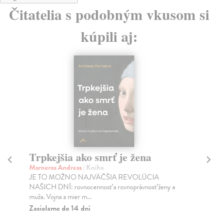
Čitatelia s podobným vkusom si
kúpili aj:
Trpkejšia ako smrť je žena
P
Marneros Andreas
| Kniha
Bor
JE TO MOŽNO NAJVÄČŠIA REVOLÚCIA
Tát
NAŠICH DNÍ: rovnocennosť a rovnoprávnosť ženy a
Bor
muža. Vojna a mier m...
Na
Zasielame do 14 dní
18