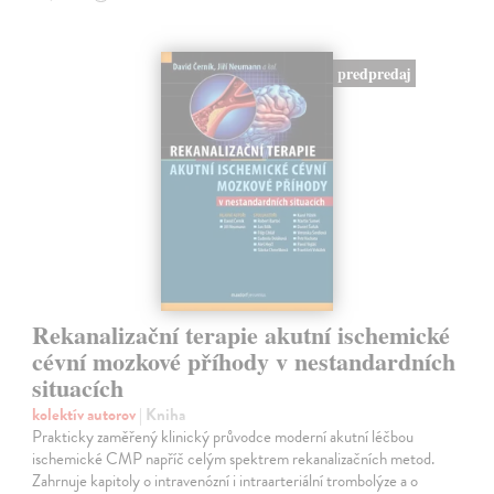
predpredaj
Rekanalizační terapie akutní ischemické
cévní mozkové příhody v nestandardních
situacích
kolektív autorov
| Kniha
Prakticky zaměřený klinický průvodce moderní akutní léčbou
ischemické CMP napříč celým spektrem rekanalizačních metod.
Zahrnuje kapitoly o intravenózní i intraarteriální trombolýze a o