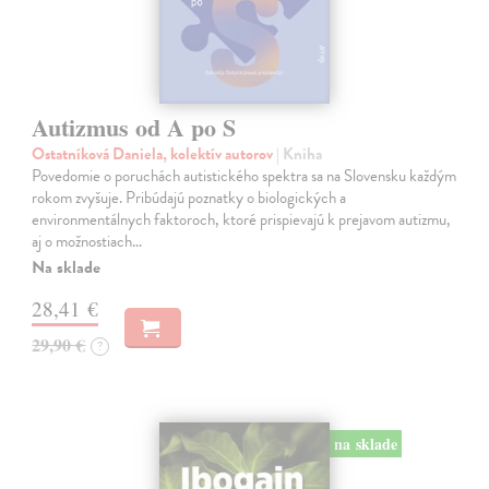
Autizmus od A po S
Ostatníková Daniela, kolektív autorov
| Kniha
Povedomie o poruchách autistického spektra sa na Slovensku každým
rokom zvyšuje. Pribúdajú poznatky o biologických a
environmentálnych faktoroch, ktoré prispievajú k prejavom autizmu,
aj o možnostiach…
Na sklade
28,41 €
29,90 €
?
na sklade