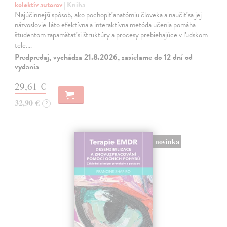
kolektív autorov
| Kniha
Najúčinnejší spôsob, ako pochopiť anatómiu človeka a naučiť sa jej
názvoslovie Táto efektívna a interaktívna metóda učenia pomáha
študentom zapamätať si štruktúry a procesy prebiehajúce v ľudskom
tele.…
Predpredaj, vychádza 21.8.2026, zasielame do 12 dní od
vydania
29,61 €
32,90 €
?
novinka