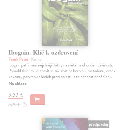
Ibogain. Klíč k uzdravení
Frank Peter
| Kniha
Ibogain patří mezi nejsilnější látky na světě na ukončení závislostí.
Pomohl tisícům lidí zbavit se závislostina heroinu, metadonu, cracku,
kokainu, pervitinu a lécích proti bolesti, a to bez abstinenčních…
Na sklade
5,53 €
5,70 €
?
predpredaj