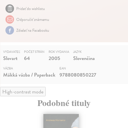
Pridať do wishlistu
Odporučiť známemu
Zdielať na Facebooku
VYDAVATEĽ
POČET STRÁN
ROK VYDANIA
JAZYK
Slovart
64
2005
Slovenčina
VÄZBA
EAN
Mäkká väzba / Paperback
9788080850227
High-contrast mode
Podobné tituly