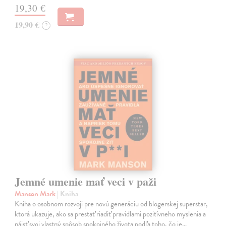
19,30 €
19,90 €
?
Jemné umenie mať veci v paži
Manson Mark
| Kniha
Kniha o osobnom rozvoji pre novú generáciu od blogerskej superstar,
ktorá ukazuje, ako sa prestať riadiť pravidlami pozitívneho myslenia a
nájsť svoj vlastný spôsob spokojného života podľa toho, čo je…