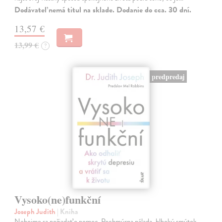
Dodávateľ nemá titul na sklade. Dodanie do cca. 30 dní.
13,57 €
13,99 €
?
predpredaj
Vysoko(ne)funkční
Joseph Judith
| Kniha
Nebojme sa požiadať o pomoc. Pochmúrna nálada, hlboký smútok,