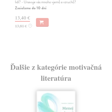
lidí? - Unavuje vás mnoho vjemů a vzruchů?
vla
Zasielame do 10 dní
Za
13,40 €
6,
13,81 €
6,
?
Ďalšie z kategórie motivačná
literatúra