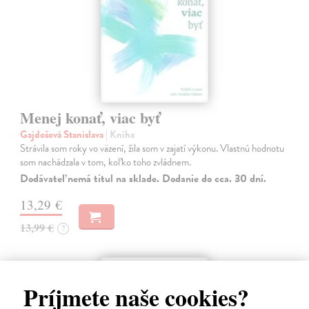
Menej konať, viac byť
Gajdošová Stanislava
| Kniha
Strávila som roky vo väzení, žila som v zajatí výkonu. Vlastnú hodnotu
som nachádzala v tom, koľko toho zvládnem.
Dodávateľ nemá titul na sklade. Dodanie do cca. 30 dní.
13,29 €
13,99 €
?
Príjmete naše cookies?