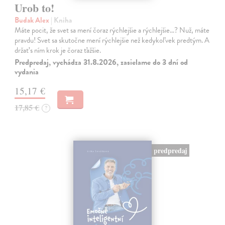
Urob to!
Budak Alex
| Kniha
Máte pocit, že svet sa mení čoraz rýchlejšie a rýchlejšie…? Nuž, máte
pravdu! Svet sa skutočne mení rýchlejšie než kedykoľvek predtým. A
držať s ním krok je čoraz ťažšie.
Predpredaj, vychádza 31.8.2026, zasielame do 3 dní od
vydania
15,17 €
17,85 €
?
predpredaj