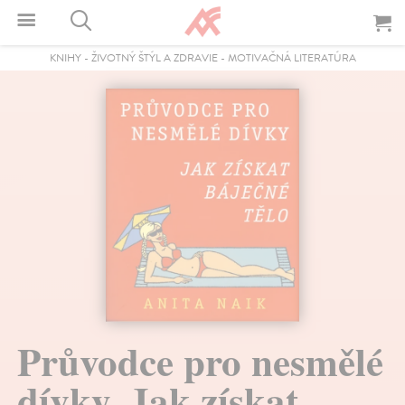
KNIHY
-
ŽIVOTNÝ ŠTÝL A ZDRAVIE
-
MOTIVAČNÁ LITERATÚRA
Průvodce pro nesmělé
dívky. Jak získat