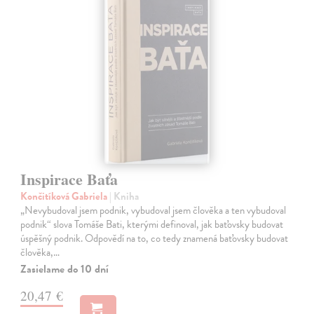
Inspirace Baťa
Končitíková Gabriela
| Kniha
„Nevybudoval jsem podnik, vybudoval jsem člověka a ten vybudoval
podnik“ slova Tomáše Bati, kterými definoval, jak baťovsky budovat
úspěšný podnik. Odpovědí na to, co tedy znamená baťovsky budovat
člověka,…
Zasielame do 10 dní
20,47 €