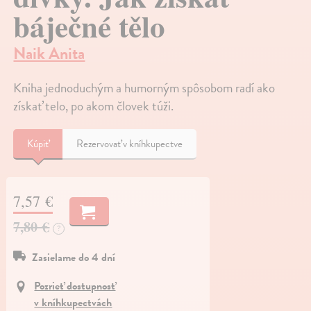
báječné tělo
Naik Anita
Kniha jednoduchým a humorným spôsobom radí ako
získať telo, po akom človek túži.
Kúpiť
Rezervovať v kníhkupectve
7,57 €
7,80 €
?
Zasielame do 4 dní
Pozrieť dostupnosť
v kníhkupectvách