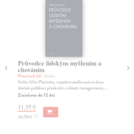
Průvodce lidským myšlením a
P
chováním
t
s
Plamínek Jiří
| Kniha
Kniha Jiřího Plamínka, respektovaného autora dvou
Lo
desítek publikací především z oblasti managementu....
Obj
tra
Zasielame do 12 dní
tec
11,35 €
Za
11,70 €
?
14
14