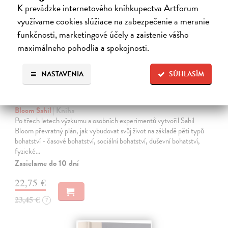
K prevádzke internetového kníhkupectva Artforum
využívame cookies slúžiace na zabezpečenie a meranie
funkčnosti, marketingové účely a zaistenie vášho
maximálneho pohodlia a spokojnosti.
NASTAVENIA
SÚHLASÍM
Pět typů bohatství
Bloom Sahil
| Kniha
Po třech letech výzkumu a osobních experimentů vytvořil Sahil
Bloom převratný plán, jak vybudovat svůj život na základě pěti typů
bohatství - časové bohatství, sociální bohatství, duševní bohatství,
fyzické…
Zasielame do 10 dní
22,75 €
23,45 €
?