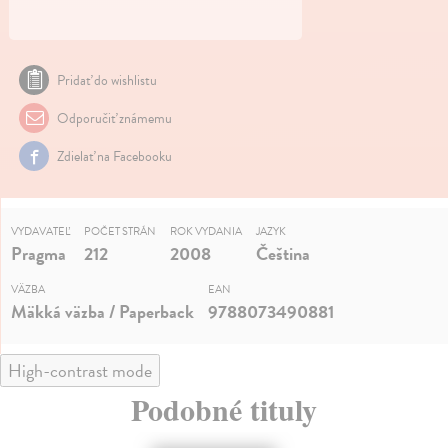
Pridať do wishlistu
Odporučiť známemu
Zdielať na Facebooku
VYDAVATEĽ
POČET STRÁN
ROK VYDANIA
JAZYK
Pragma
212
2008
Čeština
VÄZBA
EAN
Mäkká väzba / Paperback
9788073490881
High-contrast mode
Podobné tituly