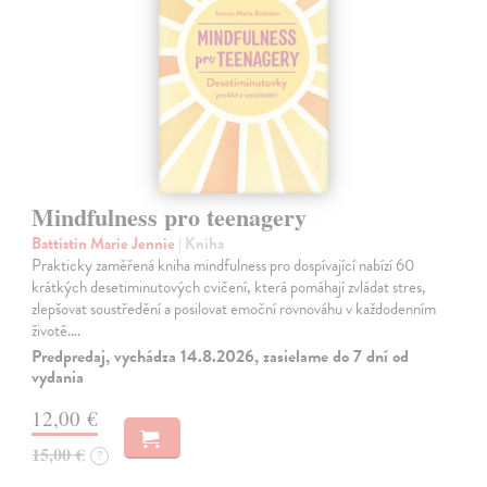
Mindfulness pro teenagery
Battistin Marie Jennie
| Kniha
Prakticky zaměřená kniha mindfulness pro dospívající nabízí 60
krátkých desetiminutových cvičení, která pomáhají zvládat stres,
zlepšovat soustředění a posilovat emoční rovnováhu v každodenním
životě.…
Predpredaj, vychádza 14.8.2026, zasielame do 7 dní od
vydania
12,00 €
15,00 €
?