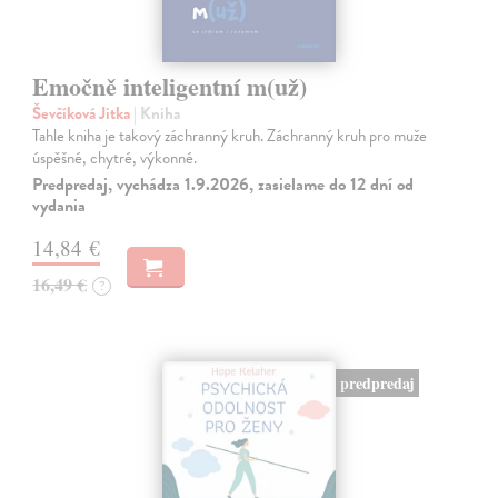
Emočně inteligentní m(už)
Ševčíková Jitka
| Kniha
Tahle kniha je takový záchranný kruh. Záchranný kruh pro muže
úspěšné, chytré, výkonné.
Predpredaj, vychádza 1.9.2026, zasielame do 12 dní od
vydania
14,84 €
16,49 €
?
predpredaj