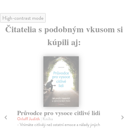
High-contrast mode
Čitatelia s podobným vkusom si
kúpili aj:
Průvodce pro vysoce citlivé lidi
Ja
Orloff Judith
| Kniha
Orl
- Vnímáte citlivěji než ostatní emoce a nálady jiných
Úsp