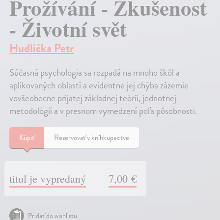
Prožívání - Zkušenost
- Životní svět
Hudlička Petr
Súčasná psychologia sa rozpadá na mnoho škôl a
aplikovaných oblastí a evidentne jej chýba zázemie
vovšeobecne prijatej základnej teórií, jednotnej
metodológií a v presnom vymedzení poľa pôsobnosti.
Kúpiť
Rezervovať v kníhkupectve
titul je vypredaný
7,00 €
Pridať do wishlistu