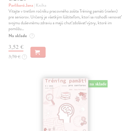
Pavlíková Jana
| Kniha
Vitajte v treťom ročníku pracovného zošita Tréning pamäti (nielen)
pre seniorov. Určený je všetkým lúštiteľom, ktorí sa rozhodli venovať
svojmu duševnému zdraviu a majú chuť zdolávať výzvy, ktoré im
pomôžu…
Na sklade
?
3,52 €
3,70 €
?
na sklade