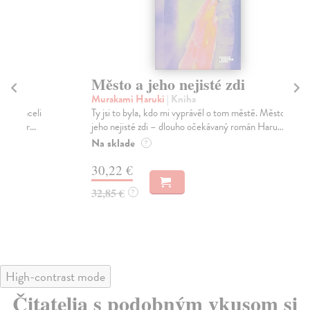
Město a jeho nejisté zdi
So
Murakami Haruki
| Kniha
Ma
Ty jsi to byla, kdo mi vyprávěl o tom městě. Město a
Soc
jeho nejisté zdi – dlouho očekávaný román Haru...
med
Na sklade
Na
?
30,22 €
16
32,85 €
16
?
High-contrast mode
Čitatelia s podobným vkusom si