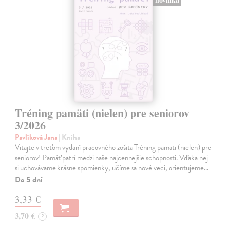
Tréning pamäti (nielen) pre seniorov
3/2026
Pavlíková Jana
| Kniha
Vitajte v treťom vydaní pracovného zošita Tréning pamäti (nielen) pre
seniorov! Pamäť patrí medzi naše najcennejšie schopnosti. Vďaka nej
si uchovávame krásne spomienky, učíme sa nové veci, orientujeme…
Do 5 dní
3,33 €
3,70 €
?