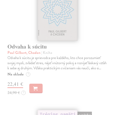
Odvaha k súcitu
Paul Gilbert, Choden
| Kniha
Odvaha k súcitu je sprievodca pre každého, kto chce porozumieť
svojej mysli, zvládať stres, nájsť vnútorný pokoj a rozvíjať láskavý vzťah
k sebe aj druhým. Vďaka praktickým cvičeniam vás naučí, ako si…
Na sklade
?
22,41 €
24,90 €
?
novinka