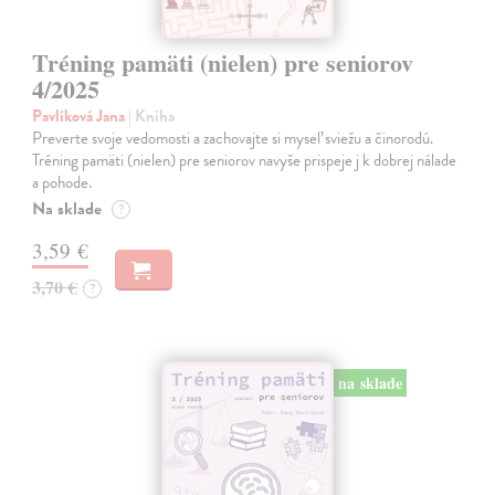
Tréning pamäti (nielen) pre seniorov
4/2025
Pavlíková Jana
| Kniha
Preverte svoje vedomosti a zachovajte si myseľ sviežu a činorodú.
Tréning pamäti (nielen) pre seniorov navyše prispeje j k dobrej nálade
a pohode.
Na sklade
?
3,59 €
3,70 €
?
na sklade