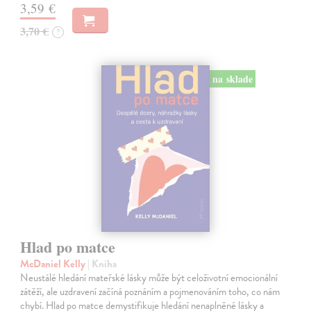
3,59 €
3,70 €
?
na sklade
Hlad po matce
McDaniel Kelly
| Kniha
Neustálé hledání mateřské lásky může být celoživotní emocionální
zátěží, ale uzdravení začíná poznáním a pojmenováním toho, co nám
chybí. Hlad po matce demystifikuje hledání nenaplněné lásky a