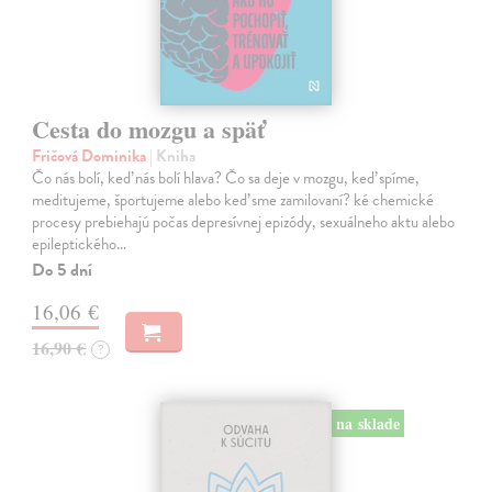
Cesta do mozgu a späť
Fričová Dominika
| Kniha
Čo nás bolí, keď nás bolí hlava? Čo sa deje v mozgu, keď spíme,
meditujeme, športujeme alebo keď sme zamilovaní? ké chemické
procesy prebiehajú počas depresívnej epizódy, sexuálneho aktu alebo
epileptického…
Do 5 dní
16,06 €
16,90 €
?
na sklade