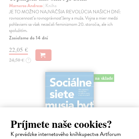
Marneros Andreas
| Kniha
JE TO MOŽNO NAJVÄČŠIA REVOLÚCIA NAŠICH DNÍ:
rovnocennosť a rovnoprávnosť ženy a muža. Vojna a mier medzi
pohlaviami sa však nezačali feminizmom 20. storočia, ale ich
spolužitím.
Zasielame do 14 dní
22,05 €
24,50 €
?
na sklade
Príjmete naše cookies?
K prevádzke internetového kníhkupectva Artforum