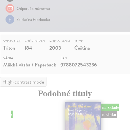
Odporučiť známemu
Zdielať na Facebooku
VYDAVATEĽ
POČET STRÁN
ROK VYDANIA
JAZYK
Triton
184
2003
Čeština
VÄZBA
EAN
Mäkká väzba / Paperback
9788072543236
High-contrast mode
Podobné tituly
na sklade
novinka