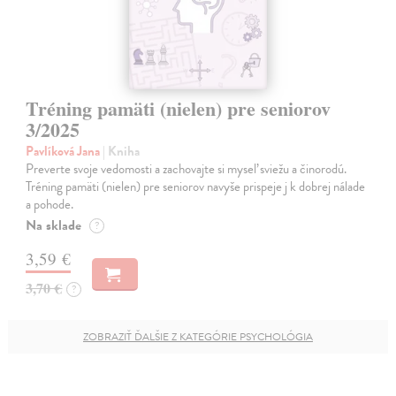
Tréning pamäti (nielen) pre seniorov
3/2025
Pavlíková Jana
| Kniha
Preverte svoje vedomosti a zachovajte si myseľ sviežu a činorodú.
Tréning pamäti (nielen) pre seniorov navyše prispeje j k dobrej nálade
a pohode.
Na sklade
?
3,59 €
3,70 €
?
ZOBRAZIŤ ĎALŠIE Z KATEGÓRIE PSYCHOLÓGIA