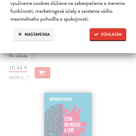
využívame cookies slúžiace na zabezpečenie a meranie
funkčnosti, marketingové účely a zaistenie vášho
Sociálne siete musia byť zničené
maximálneho pohodlia a spokojnosti.
Marec Samo
| Kniha
Sociálne siete nám ubližujú ako jednotlivcom a kazia medziľudské
NASTAVENIA
SÚHLASÍM
vzťahy, rozkladajú spoločnosť a deformujú politiku. Máme sa horšie,
nerozumieme si a nedokážeme riešiť problémy, lebo sa nedokážeme
dohodnúť…
Na sklade
?
16,44 €
16,95 €
?