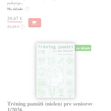
poskytuje…
Na sklade
?
20,47 €
21,10 €
?
na sklade
Tréning pamäti (nielen) pre seniorov
1/2026