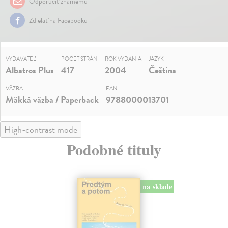
Odporučiť známemu
Zdielať na Facebooku
VYDAVATEĽ
POČET STRÁN
ROK VYDANIA
JAZYK
Albatros Plus
417
2004
Čeština
VÄZBA
EAN
Mäkká väzba / Paperback
9788000013701
High-contrast mode
Podobné tituly
na sklade
novinka