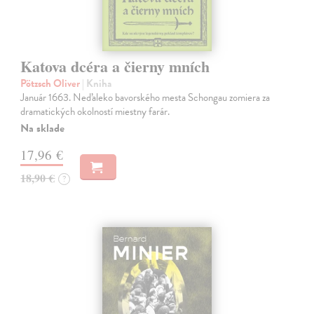
Katova dcéra a čierny mních
Pötzsch Oliver
| Kniha
Január 1663. Neďaleko bavorského mesta Schongau zomiera za
dramatických okolností miestny farár.
Na sklade
17,96 €
18,90 €
?