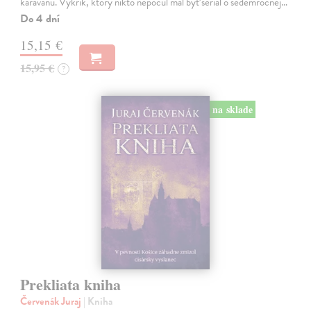
karavanu. Výkrik, ktorý nikto nepočul mal byť seriál o sedemročnej…
Do 4 dní
15,15 €
15,95 €
?
na sklade
Prekliata kniha
Červenák Juraj
| Kniha