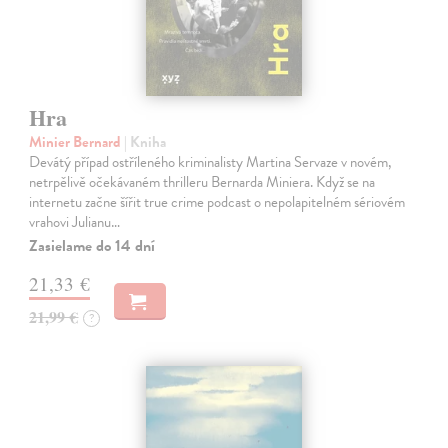
Hra
Minier Bernard
| Kniha
Devátý případ ostříleného kriminalisty Martina Servaze v novém,
netrpělivě očekávaném thrilleru Bernarda Miniera. Když se na
internetu začne šířit true crime podcast o nepolapitelném sériovém
vrahovi Julianu…
Zasielame do 14 dní
21,33 €
21,99 €
?