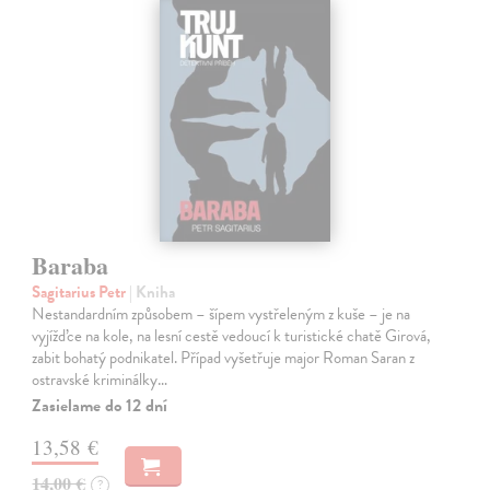
Baraba
Sagitarius Petr
| Kniha
Nestandardním způsobem – šípem vystřeleným z kuše – je na
vyjížďce na kole, na lesní cestě vedoucí k turistické chatě Girová,
zabit bohatý podnikatel. Případ vyšetřuje major Roman Saran z
ostravské kriminálky…
Zasielame do 12 dní
13,58 €
14,00 €
?