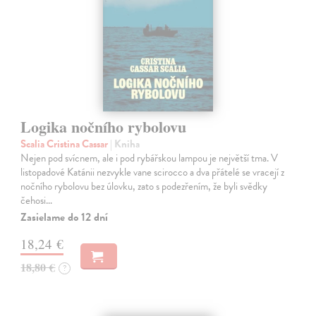
Logika nočního rybolovu
Scalia Cristina Cassar
| Kniha
Nejen pod svícnem, ale i pod rybářskou lampou je největší tma. V
listopadové Katánii nezvykle vane scirocco a dva přátelé se vracejí z
nočního rybolovu bez úlovku, zato s podezřením, že byli svědky
čehosi…
Zasielame do 12 dní
18,24 €
18,80 €
?