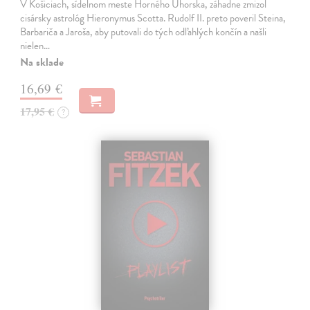
V Košiciach, sídelnom meste Horného Uhorska, záhadne zmizol
cisársky astrológ Hieronymus Scotta. Rudolf II. preto poveril Steina,
Barbariča a Jaroša, aby putovali do tých odľahlých končín a našli
nielen…
Na sklade
16,69 €
17,95 €
?