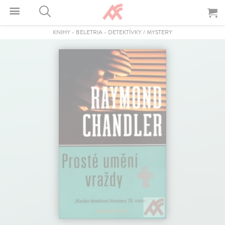
KNIHY
-
BELETRIA
-
DETEKTÍVKY / MYSTERY