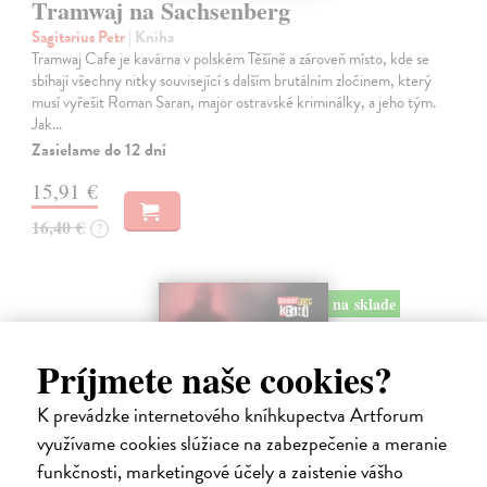
Tramwaj na Sachsenberg
Sagitarius Petr
| Kniha
Tramwaj Cafe je kavárna v polském Těšíně a zároveň místo, kde se
sbíhají všechny nitky související s dalším brutálním zločinem, který
musí vyřešit Roman Saran, major ostravské kriminálky, a jeho tým.
Jak…
Zasielame do 12 dní
15,91 €
16,40 €
?
na sklade
Príjmete naše cookies?
K prevádzke internetového kníhkupectva Artforum
využívame cookies slúžiace na zabezpečenie a meranie
funkčnosti, marketingové účely a zaistenie vášho