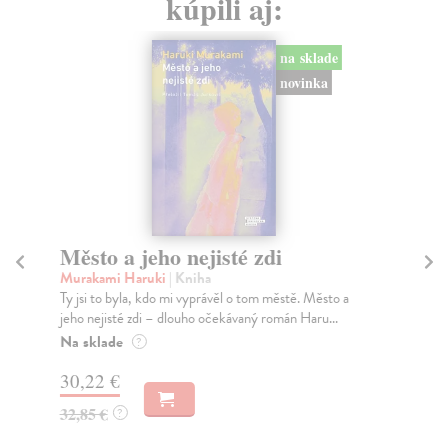
kúpili aj:
na sklade
novinka
Město a jeho nejisté zdi
So
Murakami Haruki
| Kniha
Ma
Ty jsi to byla, kdo mi vyprávěl o tom městě. Město a
Soc
jeho nejisté zdi – dlouho očekávaný román Haru...
med
Na sklade
Na
?
30,22 €
16
32,85 €
16
?