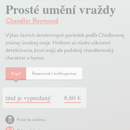
Prosté umění vraždy
Chandler Raymond
Výber ôsmich detektívnych poviedok podľa Chndlerovej
známej úvodnej eseje. Hrdinmi sú rôzdni súkromní
detektívovia, ktorí majú ale podobný chandlerovský
charakter a humor.
Kúpiť
Rezervovať v kníhkupectve
titul je vypredaný
8,60 €
Pridať do wishlistu