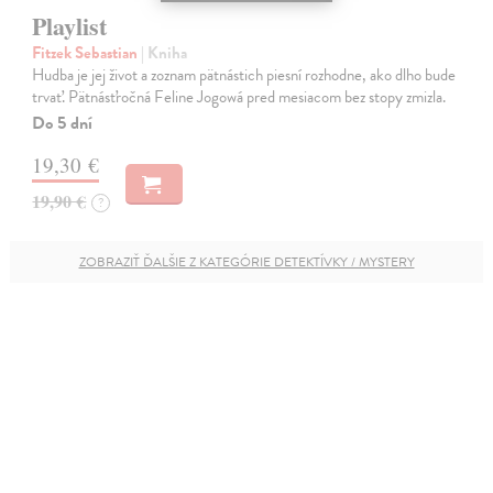
Playlist
Fitzek Sebastian
| Kniha
Hudba je jej život a zoznam pätnástich piesní rozhodne, ako dlho bude
trvať. Pätnásťročná Feline Jogowá pred mesiacom bez stopy zmizla.
Do 5 dní
19,30 €
19,90 €
?
ZOBRAZIŤ ĎALŠIE Z KATEGÓRIE DETEKTÍVKY / MYSTERY