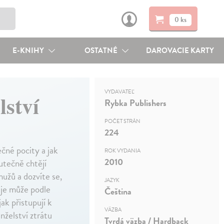
0 ks
E-KNIHY
OSTATNÉ
DAROVACIE KARTY
VYDAVATEĽ
lství
Rybka Publishers
POČET STRÁN
224
čné pocity a jak
ROK VYDANIA
2010
kutečně chtějí
mužů a dozvíte se,
JAZYK
o je může podle
Čeština
ak přistupují k
VÄZBA
nželství ztrátu
Tvrdá väzba / Hardback