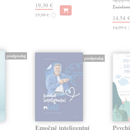
najvplyvne
19,30 €
Zasielam
19,90 €
?
14,54 
14,99 €
predpredaj
predpredaj
Emočně inteligentní
Psychi