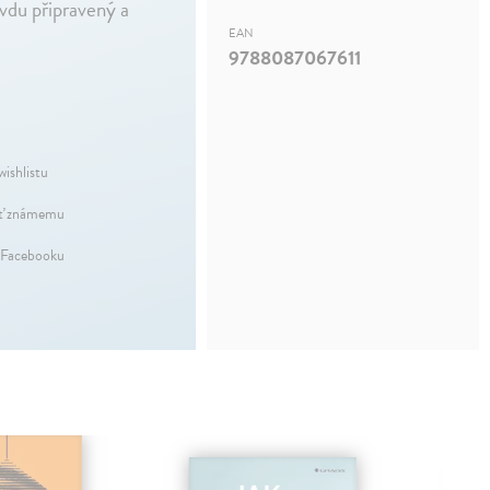
avdu připravený a
EAN
9788087067611
wishlistu
ť známemu
 Facebooku