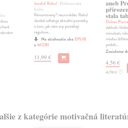
aneb Pr
Jandial Rahul
| Elektronická
přiroze
kniha
stala ta
Renomovany? neurovědec Rahul
iha
Jandial odhaluje aktuální poznatky
 dvou
Dukan Pierr
o tom, jak nám sny pomáhají
ýchavě
Jakkoliv hlub
regulova...
o vzácném
minulosti, ni
Na stiahnutie ako
EPUB
módou štíhlost
a
MOBI
podob...
Zasielame d
11,99 €
4,56 €
4,70 €
?
alšie z kategórie motivačná literatú