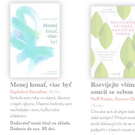
Menej konať, viac byť
Rozvíjejte vším
soucit se sebou
Gajdošová Stanislava
| Kniha
Strávila som roky vo väzení, žila som
Neff Kristin, Germer Ch
v zajatí výkonu. Vlastnú hodnotu som
| Kniha
nachádzala v tom, koľko toho
Chováte se k druhým laska
zvládnem.
sobě samým? Přitom existu
Dodávateľ nemá titul na sklade.
studií dokazujících, že se v
Dodanie do cca. 30 dní.
podpořit v časech nouze a 