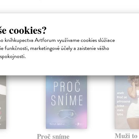
še cookies?
ho kníhkupectva Artforum využívame cookies slúžiace
atelia s podobným vkusom si kúpili
e funkčnosti, marketingové účely a zaistenie vášho
spokojnosti.
E-KNIHA
Muži to 
Proč sníme