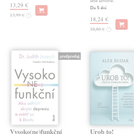
sebe samotné.
13,29 €
Do 5 dní
13,99 €
?
18,24 €
18,80 €
?
predpredaj
Vysoko(ne)funkční
Urob to!