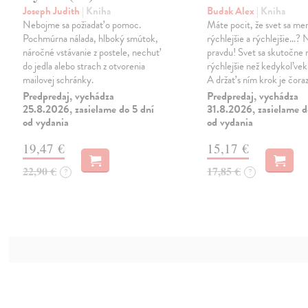
Joseph Judith
| Kniha
Budak Alex
| Kniha
Nebojme sa požiadať o pomoc.
Máte pocit, že svet sa men
Pochmúrna nálada, hlboký smútok,
rýchlejšie a rýchlejšie…?
náročné vstávanie z postele, nechuť
pravdu! Svet sa skutočne
do jedla alebo strach z otvorenia
rýchlejšie než kedykoľve
mailovej schránky.
A držať s ním krok je čoraz
Predpredaj, vychádza
Predpredaj, vychádza
25.8.2026, zasielame do 5 dní
31.8.2026, zasielame d
od vydania
od vydania
19,47 €
15,17 €
22,90 €
17,85 €
?
?