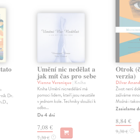
tato
Umění nic nedělat a
Otrok (
jak mít čas pro sebe
verzia)
Vienne Veronique
| Kniha
Dilvar Anan
Kniha Umění nicnedělání má
Život není do
a
pomoci lidem, kteří jsou neustále
zažíváme mnoh
ník Dr.
v jednom kole. Techniky sloužící k
Možná i takov
h.D.,
odbo...
Zasielame d
Do 4 dní
8,84 €
7,08 €
9,30 €
?
7,30 €
?