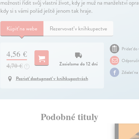
možnosti řídit svůj vlastní život, kdy je muž na manželství opr
kdy si s vámi pořád ještě jenom tak hraje.
Kúpiť
na webe
Rezervovať v kníhkupectve
Pridať do 
4,56 €
Odporuči
Zasielame do 12 dní
4,70 €
?
Zdielať na
Pozrieť dostupnosť v kníhkupectvách
Podobné tituly