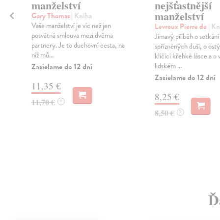
manželství
nejšťastnější
manželství
Gary Thomas
| Kniha
Vaše manželství je víc než jen
Levroux Pierre de
| Kn
posvátná smlouva mezi dvěma
Jímavý příběh o setkání
partnery. Je to duchovní cesta, na
spřízněných duší, o ost
níž mů...
klíčící křehké lásce a 
lidském ...
Zasielame do 12 dní
Zasielame do 12 dní
11,35 €
8,25 €
11,70 €
?
8,50 €
?
Ď