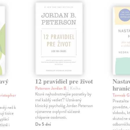
avý
12 pravidiel pre život
Nastav
hrani
Peterson Jordan B.
| Kniha
Ktoré najhodnotnejšie poznatky by
ristopher
Tawwab G
mal každý vedieť? Uznávaný
Prestaňte 
klinický psychológ Jordan Peterson
povedzte, 
věji než k
významne ovplyvnil súčasné
slobodu, k
jí tisíce
chápanie osobnosti.
skutočne 
yplácí
Do 5 dní
odborníčka
tísně i