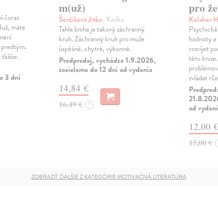
m(už)
pro ž
í čoraz
Ševčíková Jitka
| Kniha
Kelaher 
 Nuž, máte
Tahle kniha je takový záchranný
Psychická 
 mení
kruh. Záchranný kruh pro muže
hodnoty a 
k predtým.
úspěšné, chytré, výkonné.
rozvíjet po
 ťažšie.
této knize.
Predpredaj, vychádza 1.9.2026,
problémov
zasielame do 12 dní od vydania
o 3 dní
zvládat rů
14,84 €
Predpred
21.8.2026
16,49 €
?
od vydan
12,00 
15,00 €
ZOBRAZIŤ ĎALŠIE Z KATEGÓRIE MOTIVAČNÁ LITERATÚRA