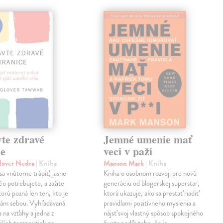
te zdravé
Jemné umenie mať
ce
veci v paži
lover Nedra
| Kniha
Manson Mark
| Kniha
sa vnútorne trápiť, jasne
Kniha o osobnom rozvoji pre novú
čo potrebujete, a zažite
generáciu od blogerskej superstar,
torú pozná len ten, kto je
ktorá ukazuje, ako sa prestať riadiť
sám sebou. Vyhľadávaná
pravidlami pozitívneho myslenia a
 na vzťahy a jedna z
nájsť svoj vlastný spôsob spokojného