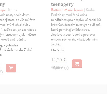
eny
teenagery
Hope
| Kniha
Battistin Marie Jennie
| Kniha
odolnost, pocit vlastní
Prakticky zaměřená kniha
sebejistota, to vše můžete
mindfulness pro dospívající nabízí 60
mocí tvůrčích aktivit v
krátkých desetiminutových cvičení,
 Naučíte se, jak zacházet s
která pomáhají zvládat stres,
ými situacemi, jak můžete
zlepšovat soustředění a posilovat
znorodé a náročné…
emoční rovnováhu v každodenním
životě.…
aj, vychádza
, zasielame do 7 dní
Do 5 dní
ia
14,25 €
€
15,00 €
?
?