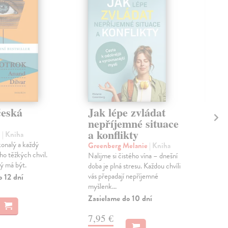
česká
Jak lépe zvládat
Oc
nepříjemné situace
ce
a konflikty
d
| Kniha
Maď
konalý a každý
Cieľ
Greenberg Melanie
| Kniha
o těžkých chvil.
prak
Nalijme si čistého vína – dnešní
ý má být.
zdr
doba je plná stresu. Každou chvíli
čaka
vás přepadají nepříjemné
o 12 dní
myšlenk...
Zas
Zasielame do 10 dní
5,
7,95 €
5,5