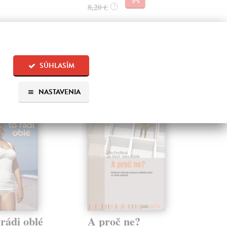
8,20 €
?
SÚHLASÍM
 aj:
NASTAVENIA
rádi oblé
A proč ne?
Pr