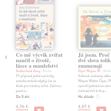
Co mě výcvik zvířat
Já jsem. Proč 
naučil o životě,
dvě slova tolik
lásce a manželství
znamenají
Sutherland Amy
| Kniha
Dyer Wayne W.
| Knih
Při přípravě jedné své knihy
Světově uznávaný odbor
autorka strávila nějaký čas ve
Wayne Walter Dyer, P
škole pro trenéry zvířat. Zatímco
vytvořil jedinečnou sérii
pozoro...
motivačních knih p...
Do 5 dní
Na sklade
?
4,56 €
4,85 €