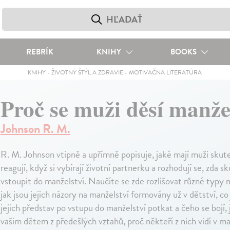
REBRÍK
KNIHY
BOOKS
KNIHY
-
ŽIVOTNÝ ŠTÝL A ZDRAVIE
-
MOTIVAČNÁ LITERATÚRA
Proč se muži děsí manže
Johnson R. M.
R. M. Johnson vtipně a upřímně popisuje, jaké mají muži skute
reagují, když si vybírají životní partnerku a rozhodují se, zda s
vstoupit do manželství. Naučíte se zde rozlišovat různé typy 
jak jsou jejich názory na manželství formovány už v dětství, c
jejich představ po vstupu do manželství potkat a čeho se bojí, j
vašim dětem z předešlých vztahů, proč někteří z nich vidí v ma