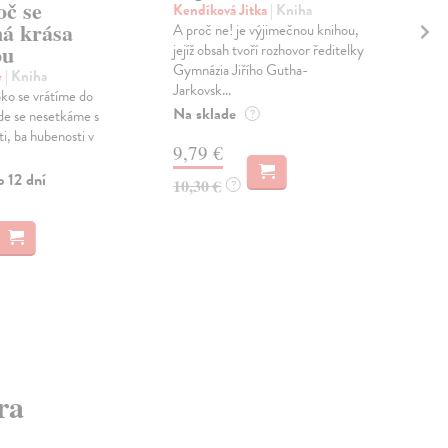
oč se
me
Kendíková Jitka
| Kniha
ná krása
A proč ne! je výjimečnou knihou,
Gol
bu
jejíž obsah tvoří rozhovor ředitelky
Prož
Gymnázia Jiřího Gutha-
přir
e
| Kniha
Jarkovsk...
jsme
oko se vrátíme do
stre
Na sklade
kde se nesetkáme s
?
Na 
i, ba hubenosti v
9,79 €
15
o 12 dní
10,30 €
?
15,
ra