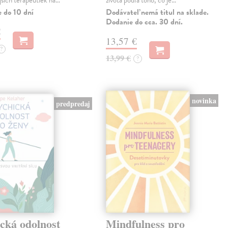
jších terapeutiek na…
života podľa toho, čo je…
e do 10 dní
Dodávateľ nemá titul na sklade.
Dodanie do cca. 30 dní.
€
13,57 €
?
13,99 €
?
novinka
predpredaj
cká odolnost
Mindfulness pro