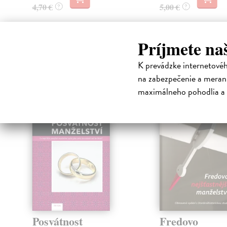
4,70 €
5,00 €
?
?
Príjmete na
High-contrast mode
K prevádzke internetové
Čit
na zabezpečenie a merani
maximálneho pohodlia a 
Posvátnost
Fredovo