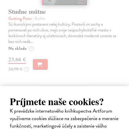
Studne mútne
Getting Peter
| Kniha
Sú ikonickými postavami našej kultúry. Postavili im sochy a
pomenovali po nich ulice, majú svoje nespochybniteľné miesto v
lexikónoch literatúry aj učebniciach, slovenské moderné umenie sa
bez nich nedá…
Na sklade
?
23,66 €
24,90 €
?
na sklade
Príjmete naše cookies?
K prevádzke internetového kníhkupectva Artforum
využívame cookies slúžiace na zabezpečenie a meranie
funkčnosti, marketingové účely a zaistenie vášho