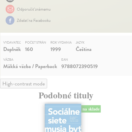
Odporučiť známemu
Zdielať na Facebooku
VYDAVATEĽ
POČET STRÁN
ROK VYDANIA
JAZYK
Doplněk
160
1999
Čeština
VÄZBA
EAN
Mäkká väzba / Paperback
9788072390519
High-contrast mode
Podobné tituly
na sklade