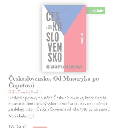
na sklade
Československo. Od Masaryka po
Čaputovú
Gális Tomáš
| Kniha
Udalosti a postavy z histórie Česka a Slovenska, ktoré si treba
zapamätať. Tento knižný výber pozostáva z textov o spoločnej i
paralelnej histórii Česka a Slovenska od roku 1918 po súčasnosť.
Na sklade
?
16,39 €