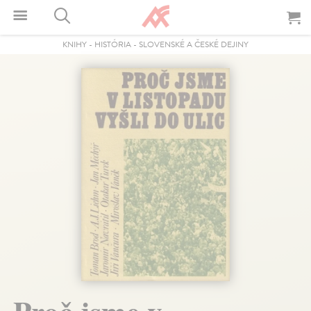
KNIHY
-
HISTÓRIA
-
SLOVENSKÉ A ČESKÉ DEJINY