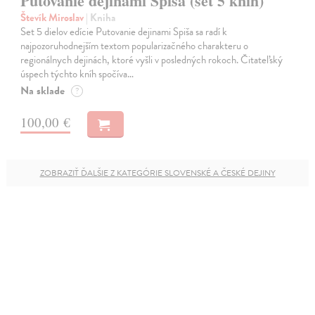
Putovanie dejinami Spiša (set 5 kníh)
Števík Miroslav
| Kniha
Set 5 dielov edície Putovanie dejinami Spiša sa radí k
najpozoruhodnejším textom popularizačného charakteru o
regionálnych dejinách, ktoré vyšli v posledných rokoch. Čitateľský
úspech týchto kníh spočíva…
Na sklade
?
100,00 €
ZOBRAZIŤ ĎALŠIE Z KATEGÓRIE SLOVENSKÉ A ČESKÉ DEJINY