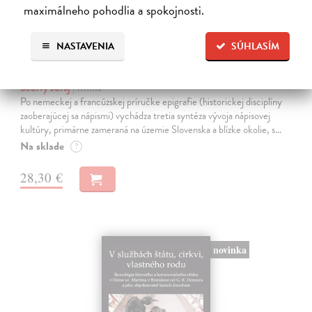
maximálneho pohodlia a spokojnosti.
NASTAVENIA
SÚHLASÍM
Historické nápisy a ich nosiče
Šedivý Juraj
| Kniha
Po nemeckej a francúzskej príručke epigrafie (historickej disciplíny
zaoberajúcej sa nápismi) vychádza tretia syntéza vývoja nápisovej
kultúry, primárne zameraná na územie Slovenska a blízke okolie, s…
Na sklade
?
28,30 €
novinka