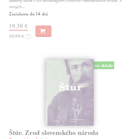
zásadný obrat v ich dovtedajšom cirkevno-náboženskom živote. V
nových…
Zasielame do 14 dní
19,39 €
19,99 €
?
na sklade
Štúr. Zrod slovenského národa