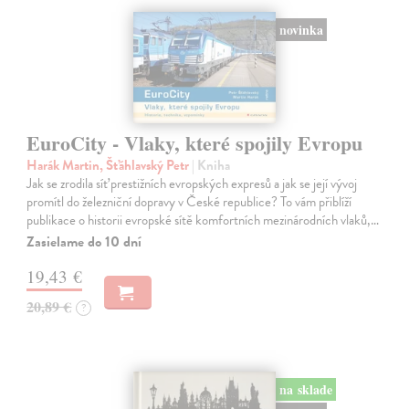
novinka
EuroCity - Vlaky, které spojily Evropu
Harák Martin, Šťáhlavský Petr
| Kniha
Jak se zrodila síť prestižních evropských expresů a jak se její vývoj
promítl do železniční dopravy v České republice? To vám přiblíží
publikace o historii evropské sítě komfortních mezinárodních vlaků,…
Zasielame do 10 dní
19,43 €
20,89 €
?
na sklade