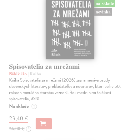
na sklade
novinka
Spisovatelia za mrežami
Bábik Ján
| Kniha
Kniha Spisovatelia za mrežami (2026) zaznamenáva osudy
slovenských literátov, prekladateľov a novinárov, ktorí boli v 50.
rokoch minulého storočia väznení. Boli medzi nimi špičkoví
spisovatelia, ďalší…
Na sklade
?
23,40 €
26,00 €
?