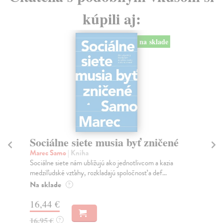
kúpili aj:
na sklade
Sociálne siete musia byť zničené
S
K
Marec Samo
| Kniha
Sociálne siete nám ubližujú ako jednotlivcom a kazia
Mik
medziľudské vzťahy, rozkladajú spoločnosť a def...
Mon
o k
Na sklade
?
Na
16,44 €
23
16,95 €
?