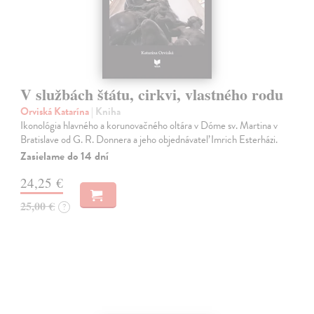
V službách štátu, cirkvi, vlastného rodu
Orviská Katarína
| Kniha
Ikonológia hlavného a korunovačného oltára v Dóme sv. Martina v
Bratislave od G. R. Donnera a jeho objednávateľ Imrich Esterházi.
Zasielame do 14 dní
24,25 €
25,00 €
?