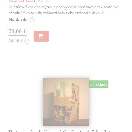
Demmel József
| Kniha
Je Štúrov život viac mýtus, alebo vysnená predstava o zakladateľovi
národa? Ako to v skutočnosti bolo s eho vzťahmi a láskou?
Na sklade
?
23,66 €
24,90 €
?
na sklade