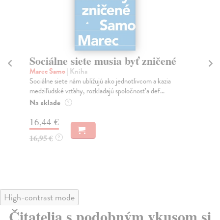
Sociálne siete musia byť zničené
S
K
Marec Samo
| Kniha
Sociálne siete nám ubližujú ako jednotlivcom a kazia
Mik
medziľudské vzťahy, rozkladajú spoločnosť a def...
Mon
o k
Na sklade
?
Na
16,44 €
23
16,95 €
?
24
High-contrast mode
Čitatelia s podobným vkusom si