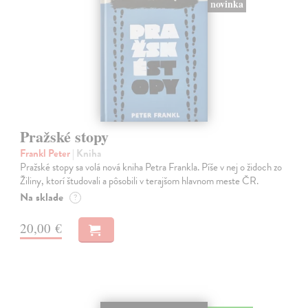
novinka
Pražské stopy
Frankl Peter
| Kniha
Pražské stopy sa volá nová kniha Petra Frankla. Píše v nej o židoch zo
Žiliny, ktorí študovali a pôsobili v terajšom hlavnom meste ČR.
Na sklade
?
20,00 €