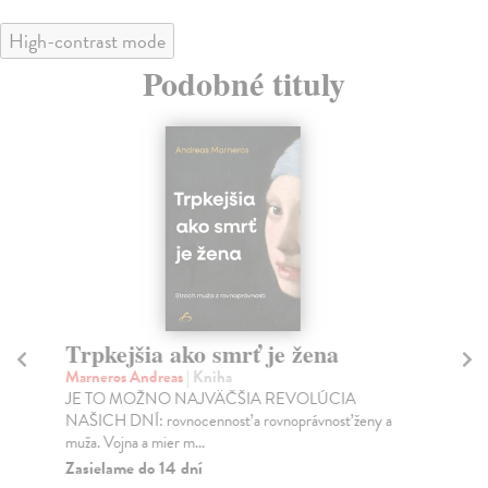
High-contrast mode
Podobné tituly
Trpkejšia ako smrť je žena
P
Marneros Andreas
| Kniha
Bor
JE TO MOŽNO NAJVÄČŠIA REVOLÚCIA
Tát
NAŠICH DNÍ: rovnocennosť a rovnoprávnosť ženy a
Bor
muža. Vojna a mier m...
Na
Zasielame do 14 dní