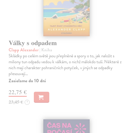
Války s odpadem
Clapp Alexander
| Kniha
Skládky po celém světě jsou přeplněné a spory o to, jak naložit s
miliony tun odpadu vedou k válkám, o nichž málokdo tuší. Některé z
nich mají charakter pohraničních potyček, v jiných se odpadky
přesouvají…
Zasielame do 10 dní
22,75 €
23,45 €
?