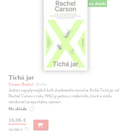
na sklade
Tichá jar
Carson Rachel
| Kniha
Jedna z najvplyvnejších kníh dvadsiateho storočia. Kniha Tichá jar od
Rachel Carson z roku 1962 je jednou z mála kníh, ktoré si môžu
nárokovať na epochálny význam.
Na sklade
?
16,06 €
16,90 €
?