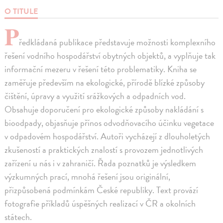
O TITULE
P
ředkládaná publikace představuje možnosti komplexního
řešení vodního hospodářství obytných objektů, a vyplňuje tak
informační mezeru v řešení této problematiky. Kniha se
zaměřuje především na ekologické, přírodě blízké způsoby
čištění, úpravy a využití srážkových a odpadních vod.
Obsahuje doporučení pro ekologické způsoby nakládání s
bioodpady, objasňuje přínos odvodňovacího účinku vegetace
v odpadovém hospodářství. Autoři vycházejí z dlouholetých
zkušeností a praktických znalostí s provozem jednotlivých
zařízení u nás i v zahraničí. Řada poznatků je výsledkem
výzkumných prací, mnohá řešení jsou originální,
přizpůsobená podmínkám České republiky. Text provází
fotografie příkladů úspěšných realizací v ČR a okolních
státech.