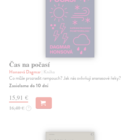
Čas na počasí
Honsová Dagmar
| Kniha
Co může prozradit rampouch? Jak nás ovlivňují ananasové řeky?
Zasielame do 10 dní
15,91 €
16,40 €
?