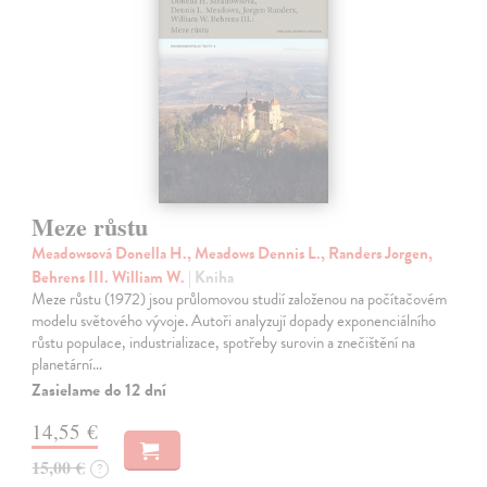
Meze růstu
Meadowsová Donella H., Meadows Dennis L., Randers Jorgen,
Behrens III. William W.
| Kniha
Meze růstu (1972) jsou průlomovou studií založenou na počítačovém
modelu světového vývoje. Autoři analyzují dopady exponenciálního
růstu populace, industrializace, spotřeby surovin a znečištění na
planetární…
Zasielame do 12 dní
14,55 €
15,00 €
?