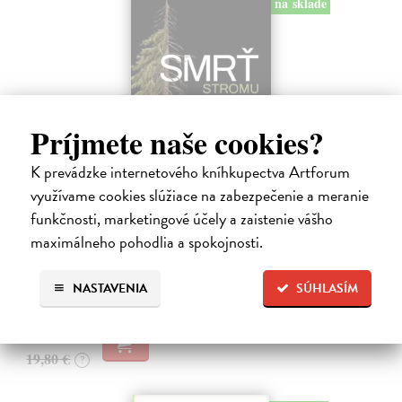
na sklade
Príjmete naše cookies?
K prevádzke internetového kníhkupectva Artforum
využívame cookies slúžiace na zabezpečenie a meranie
Smrť stromu
funkčnosti, marketingové účely a zaistenie vášho
Baláž Erik
| Kniha
maximálneho pohodlia a spokojnosti.
SMRŤ je fascinujúca sama osebe. Týka sa každej živej bytosti, rovnako
ľudí aj stromov.
NASTAVENIA
SÚHLASÍM
Na sklade
?
18,81 €
19,80 €
?