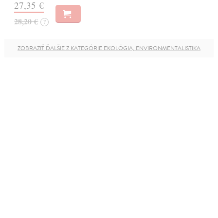
27,35 €
28,20 €
?
ZOBRAZIŤ ĎALŠIE Z KATEGÓRIE EKOLÓGIA, ENVIRONMENTALISTIKA