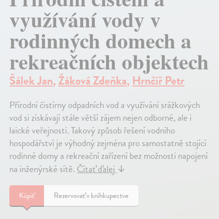
využívání vody v
rodinných domech a
rekreačních objektech
Šálek Jan
,
Žáková Zdeňka
,
Hrnčíř Petr
Přírodní čistírny odpadních vod a využívání srážkových
vod si získávají stále větší zájem nejen odborné, ale i
laické veřejnosti. Takový způsob řešení vodního
hospodářství je výhodný zejména pro samostatně stojící
rodinné domy a rekreační zařízení bez možnosti napojení
na inženýrské sítě.
Čítať ďalej
↓
Kúpiť
Rezervovať v kníhkupectve