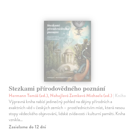
Stezkami přírodovědného poznání
Hermann Tomáš (ed.), Nohejlová Zemková Michaela (ed.)
| Kniha
Výpravná kniha nabízí jedinečný pohled na dějiny přírodních a
exaktních věd v českých zemích – prostřednictvím míst, která nesou
stopy vědeckého objevování, lidské zvídavosti i kulturní paměti. Kniha
vznikla…
Zasielame do 12 dní