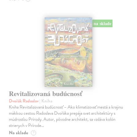
na sklade
Revitalizovaná budúcnosť
Dvořák Radoslav
| Kniha
Kniha Revitalizovaná budúcnosť – Ako klimatizovať mestá a krajinu
mäkkou cestou Radoslava Dvořáka prepája svet architektúry s
múdrosťou Prírody. Autor, pôvodne architekt, sa vzdáva kolón
strierych v Prírode…
Na sklade
?