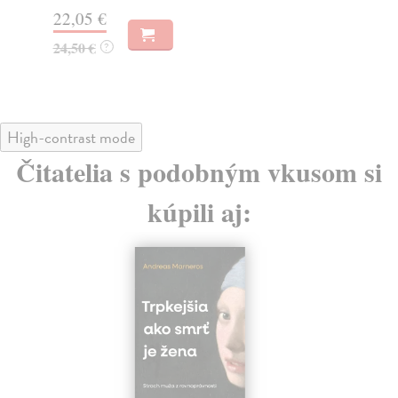
18
22,05 €
19
24,50 €
?
High-contrast mode
Čitatelia s podobným vkusom si
kúpili aj: