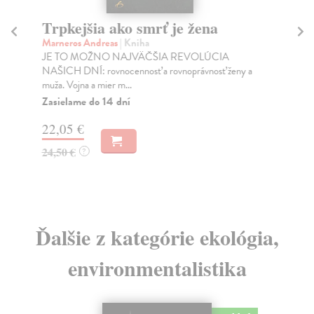
Trpkejšia ako smrť je žena
P
Marneros Andreas
| Kniha
Bor
JE TO MOŽNO NAJVÄČŠIA REVOLÚCIA
Tát
NAŠICH DNÍ: rovnocennosť a rovnoprávnosť ženy a
Bor
muža. Vojna a mier m...
Na
Zasielame do 14 dní
18
22,05 €
19
24,50 €
?
Ďalšie z kategórie ekológia,
environmentalistika