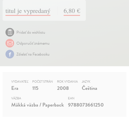
titul je vypredaný
6,80 €
Pridať do wishlistu
Odporučiť známemu
Zdielať na Facebooku
VYDAVATEĽ
POČET STRÁN
ROK VYDANIA
JAZYK
Era
115
2008
Čeština
VÄZBA
EAN
Mäkká väzba / Paperback
9788073661250