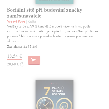
Sociální sítě při budování značky
zaměstnavatele
Vrbová Petra
| Kniha
Věděli jste, že až 59 % kandidátů si udělá názor na firmu podle
informací na sociálních sítích ještě předtím, než se vůbec přihlásí na
pohovor? Trh práce se v posledních letech výrazně proměnil a o
šikovné…
Zasielame do 12 dní
18,54 €
20,60 €
?