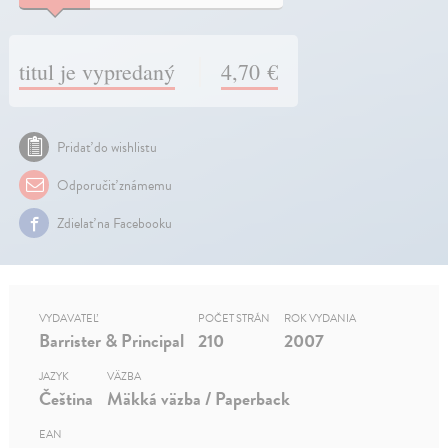
titul je vypredaný
4,70 €
Pridať do wishlistu
Odporučiť známemu
Zdielať na Facebooku
VYDAVATEĽ
POČET STRÁN
ROK VYDANIA
Barrister & Principal
210
2007
JAZYK
VÄZBA
Čeština
Mäkká väzba / Paperback
EAN