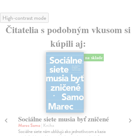
High-contrast mode
Čitatelia s podobným vkusom si
kúpili aj:
na sklade
Sociálne siete musia byť zničené
S
K
Marec Samo
| Kniha
Sociálne siete nám ubližujú ako jednotlivcom a kazia
Mik