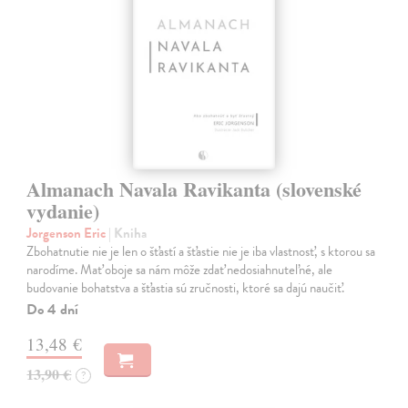
Almanach Navala Ravikanta (slovenské
vydanie)
Jorgenson Eric
| Kniha
Zbohatnutie nie je len o šťastí a šťastie nie je iba vlastnosť, s ktorou sa
narodíme. Mať oboje sa nám môže zdať nedosiahnuteľné, ale
budovanie bohatstva a šťastia sú zručnosti, ktoré sa dajú naučiť.
Do 4 dní
13,48 €
13,90 €
?