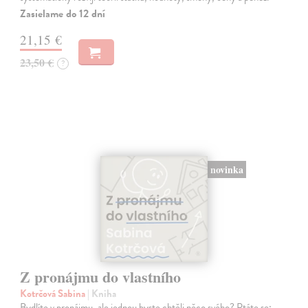
Zasielame do 12 dní
21,15 €
23,50 €
?
novinka
Z pronájmu do vlastního
Kotrčová Sabina
| Kniha
Bydlíte v pronájmu, ale jednou byste chtěli něco svého? Ptáte se: