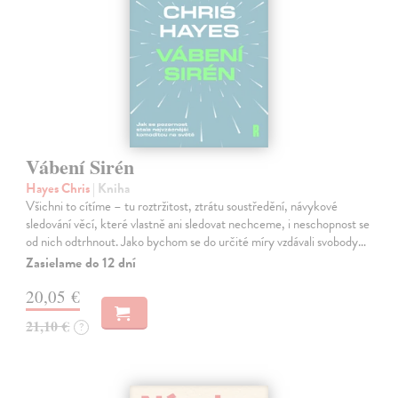
Vábení Sirén
Hayes Chris
| Kniha
Všichni to cítíme – tu roztržitost, ztrátu soustředění, návykové
sledování věcí, které vlastně ani sledovat nechceme, i neschopnost se
od nich odtrhnout. Jako bychom se do určité míry vzdávali svobody…
Zasielame do 12 dní
20,05 €
21,10 €
?