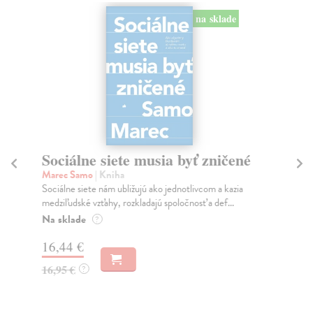
na sklade
Sociálne siete musia byť zničené
S
K
Marec Samo
| Kniha
Sociálne siete nám ubližujú ako jednotlivcom a kazia
Mik
medziľudské vzťahy, rozkladajú spoločnosť a def...
Mon
o k
Na sklade
?
Na
16,44 €
23
16,95 €
?
24