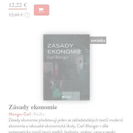
12,22 €
12,60 €
?
novinka
Zásady ekonomie
Menger Carl
| Kniha
Zásady ekonomie představují jeden ze zakladatelských textů moderní
ekonomie a rakouské ekonomické školy. Carl Menger v díle
systematicky rozvíjí teorii statků, hodnoty, směny, ceny a peněz.