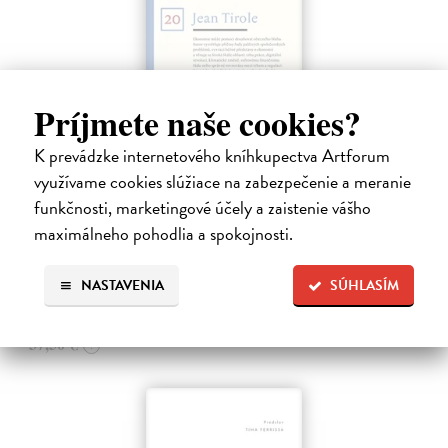
Príjmete naše cookies?
Ekonomie pro obecné blaho
K prevádzke internetového kníhkupectva Artforum
Tirole Jean
| Kniha
využívame cookies slúžiace na zabezpečenie a meranie
Ekonomie může pomoci realizovat společné dobro, pokud
funkčnosti, marketingové účely a zaistenie vášho
ekonomové opustí své obvyklé role: psaní odborných článků do
vědeckých časopisů, které čtou jen jejich kolegové, nebo vypouštění
maximálneho pohodlia a spokojnosti.
zjednodušených pouček…
Na sklade
?
NASTAVENIA
SÚHLASÍM
33,75 €
37,50 €
?