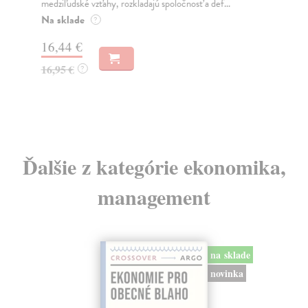
medziľudské vzťahy, rozkladajú spoločnosť a def...
Mon
o k
Na sklade
?
Na
16,44 €
23
16,95 €
?
24
Ďalšie z kategórie ekonomika,
management
na sklade
novinka