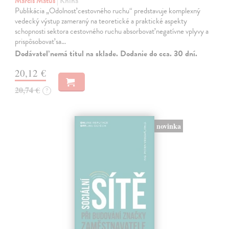
Marciš Matúš
| Kniha
Publikácia „Odolnosť cestovného ruchu“ predstavuje komplexný
vedecký výstup zameraný na teoretické a praktické aspekty
schopnosti sektora cestovného ruchu absorbovať negatívne vplyvy a
prispôsobovať sa…
Dodávateľ nemá titul na sklade. Dodanie do cca. 30 dní.
20,12 €
20,74 €
?
novinka