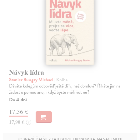
Návyk lídra
Stanier Bungay Michael
| Kniha
Dáváte kolegům odpověď ještě dřív, než domluví? Říkáte jim na
žádost o pomoc ano, i když byste měli říct ne?
Do 4 dní
17,36 €
17,90 €
?
ZOBRAZIŤ ĎALŠIE Z KATEGÓRIE EKONOMIKA, MANAGEMENT