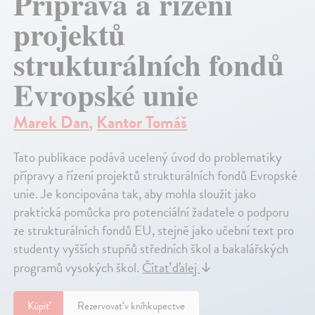
Příprava a řízení
projektů
strukturálních fondů
Evropské unie
Marek Dan
,
Kantor Tomáš
Tato publikace podává ucelený úvod do problematiky
přípravy a řízení projektů strukturálních fondů Evropské
unie. Je koncipována tak, aby mohla sloužit jako
praktická pomůcka pro potenciální žadatele o podporu
ze strukturálních fondů EU, stejně jako učební text pro
studenty vyšších stupňů středních škol a bakalářských
programů vysokých škol.
Čítať ďalej
↓
Kúpiť
Rezervovať v kníhkupectve