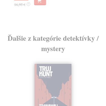
23
16,95 €
?
24
Ďalšie z kategórie detektívky /
mystery