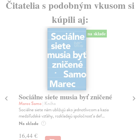
Čitatelia s podobným vkusom si
kúpili aj:
na sklade
Sociálne siete musia byť zničené
S
K
Marec Samo
| Kniha
Sociálne siete nám ubližujú ako jednotlivcom a kazia
Mik
medziľudské vzťahy, rozkladajú spoločnosť a def...
Mon
o k
Na sklade
?
Na
16,44 €