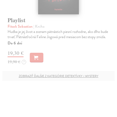
Playlist
Fitzek Sebastian
| Kniha
Hudba je jej život a zoznam pätnástich piesní rozhodne, ako dlho bude
trvať. Pätnásťročná Feline Jogowá pred mesiacom bez stopy zmizla.
Do 6 dní
19,30 €
19,90 €
?
ZOBRAZIŤ ĎALŠIE Z KATEGÓRIE DETEKTÍVKY / MYSTERY