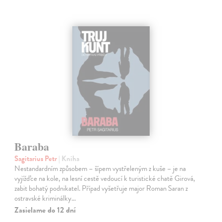
Baraba
Sagitarius Petr
| Kniha
Nestandardním způsobem – šípem vystřeleným z kuše – je na
vyjížďce na kole, na lesní cestě vedoucí k turistické chatě Girová,
zabit bohatý podnikatel. Případ vyšetřuje major Roman Saran z
ostravské kriminálky…
Zasielame do 12 dní