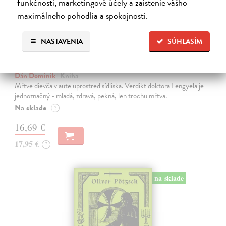
funkčnosti, marketingové účely a zaistenie vášho
maximálneho pohodlia a spokojnosti.
NASTAVENIA
SÚHLASÍM
Krv sa stane zábavou
Dán Dominik
| Kniha
Mŕtve dievča v aute uprostred sídliska. Verdikt doktora Lengyela je
jednoznačný - mladá, zdravá, pekná, len trochu mŕtva.
Na sklade
?
16,69 €
17,95 €
?
na sklade