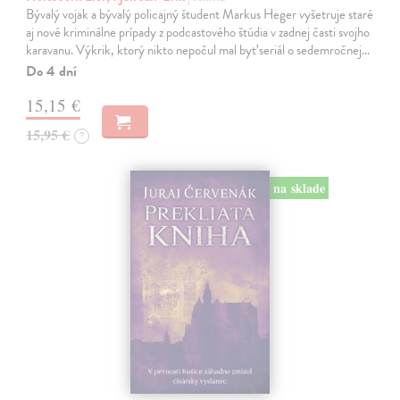
Bývalý vojak a bývalý policajný študent Markus Heger vyšetruje staré
aj nové kriminálne prípady z podcastového štúdia v zadnej časti svojho
karavanu. Výkrik, ktorý nikto nepočul mal byť seriál o sedemročnej…
Do 4 dní
15,15 €
15,95 €
?
na sklade