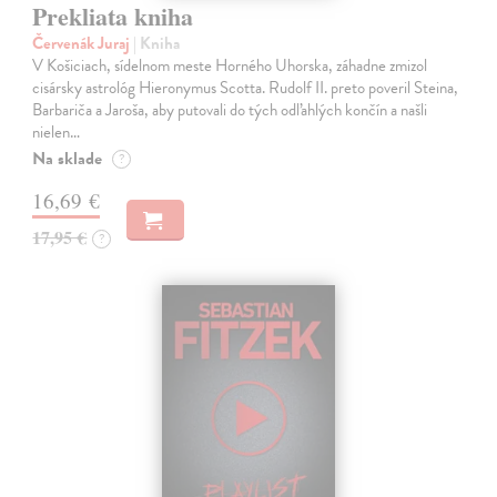
Prekliata kniha
Červenák Juraj
| Kniha
V Košiciach, sídelnom meste Horného Uhorska, záhadne zmizol
cisársky astrológ Hieronymus Scotta. Rudolf II. preto poveril Steina,
Barbariča a Jaroša, aby putovali do tých odľahlých končín a našli
nielen…
Na sklade
?
16,69 €
17,95 €
?