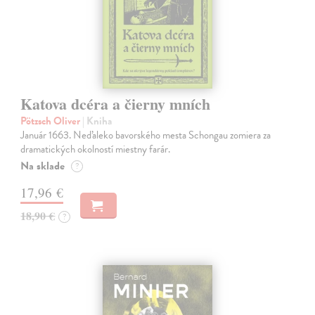
Katova dcéra a čierny mních
Pötzsch Oliver
| Kniha
Január 1663. Neďaleko bavorského mesta Schongau zomiera za
dramatických okolností miestny farár.
Na sklade
?
17,96 €
18,90 €
?