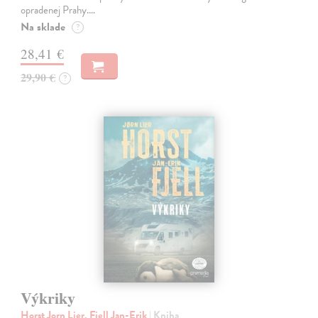
opradenej Prahy.…
Na sklade
?
28,41 €
29,90 €
?
Výkriky
Horst Jorn Lier, Fjell Jan-Erik
| Kniha