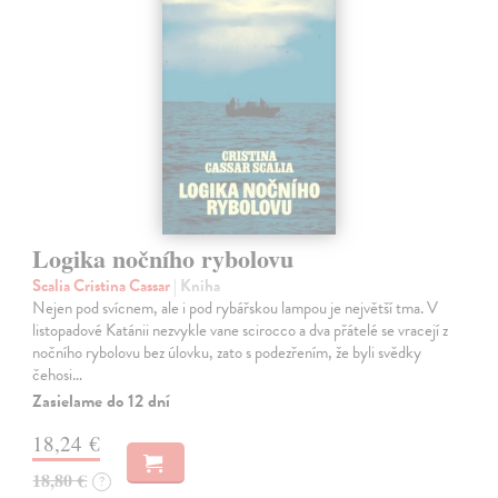
Logika nočního rybolovu
Scalia Cristina Cassar
| Kniha
Nejen pod svícnem, ale i pod rybářskou lampou je největší tma. V
listopadové Katánii nezvykle vane scirocco a dva přátelé se vracejí z
nočního rybolovu bez úlovku, zato s podezřením, že byli svědky
čehosi…
Zasielame do 12 dní
18,24 €
18,80 €
?