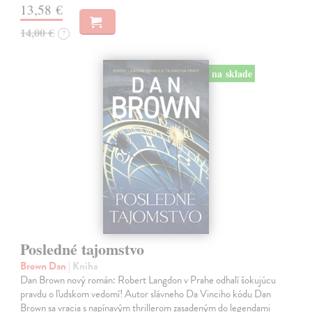
13,58 €
14,00 €
?
na sklade
Posledné tajomstvo
Brown Dan
| Kniha
Dan Brown nový román: Robert Langdon v Prahe odhalí šokujúcu
pravdu o ľudskom vedomí! Autor slávneho Da Vinciho kódu Dan
Brown sa vracia s napínavým thrillerom zasadeným do legendami