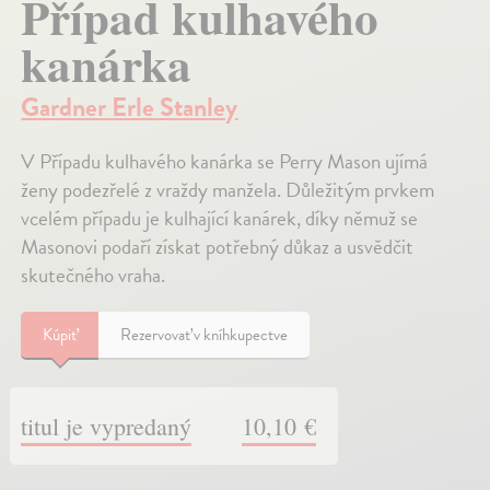
Případ kulhavého
kanárka
Gardner Erle Stanley
V Případu kulhavého kanárka se Perry Mason ujímá
ženy podezřelé z vraždy manžela. Důležitým prvkem
vcelém případu je kulhající kanárek, díky němuž se
Masonovi podaří získat potřebný důkaz a usvědčit
skutečného vraha.
Kúpiť
Rezervovať v kníhkupectve
titul je vypredaný
10,10 €