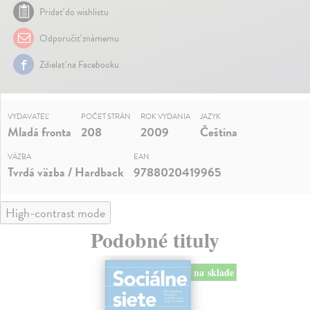
Pridať do wishlistu
Odporučiť známemu
Zdielať na Facebooku
VYDAVATEĽ
POČET STRÁN
ROK VYDANIA
JAZYK
Mladá fronta
208
2009
Čeština
VÄZBA
EAN
Tvrdá väzba / Hardback
9788020419965
High-contrast mode
Podobné tituly
na sklade