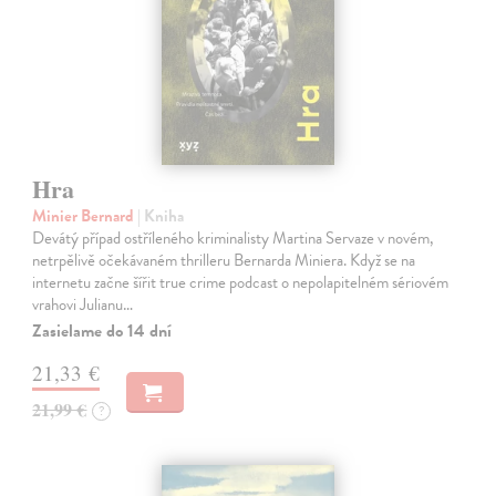
Hra
Minier Bernard
| Kniha
Devátý případ ostříleného kriminalisty Martina Servaze v novém,
netrpělivě očekávaném thrilleru Bernarda Miniera. Když se na
internetu začne šířit true crime podcast o nepolapitelném sériovém
vrahovi Julianu…
Zasielame do 14 dní
21,33 €
21,99 €
?