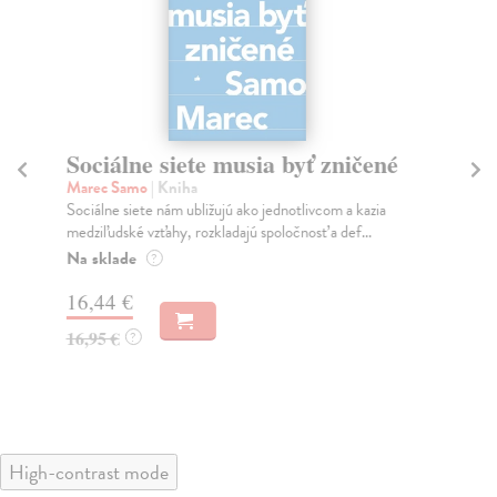
Sociálne siete musia byť zničené
S
K
Marec Samo
| Kniha
Sociálne siete nám ubližujú ako jednotlivcom a kazia
Mik
medziľudské vzťahy, rozkladajú spoločnosť a def...
Mon
o k
Na sklade
?
Na
16,44 €
23
16,95 €
?
24
High-contrast mode