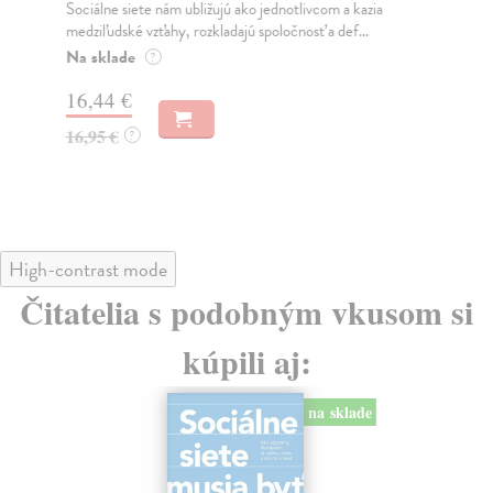
Sociálne siete nám ubližujú ako jednotlivcom a kazia
Mik
medziľudské vzťahy, rozkladajú spoločnosť a def...
Mon
o k
Na sklade
?
Na
16,44 €
23
16,95 €
?
24
High-contrast mode
Čitatelia s podobným vkusom si
kúpili aj:
na sklade