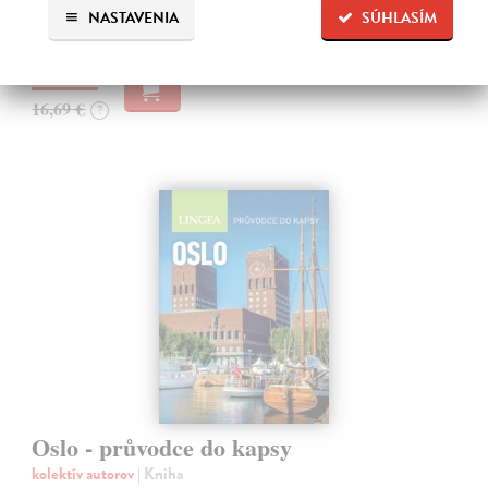
pražský…
NASTAVENIA
SÚHLASÍM
Zasielame do 10 dní
16,19 €
16,69 €
?
Oslo - průvodce do kapsy
kolektív autorov
| Kniha