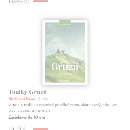
14,99 €
?
Toulky Gruzií
Bursíková Ivana
| Kniha
Gruzie je malá, ale nesmírně přitažlivá země. Skoro každý, kdo ji jen
trochu pozná, si ji zamiluje.
Zasielame do 10 dní
16,19 €