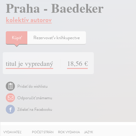
Praha - Baedeker
kolektív autorov
Kúpiť
Rezervovať v kníhkupectve
titul je vypredaný
18,56 €
Pridať do wishlistu
Odporučiť známemu
Zdielať na Facebooku
VYDAVATEĽ
POČET STRÁN
ROK VYDANIA
JAZYK