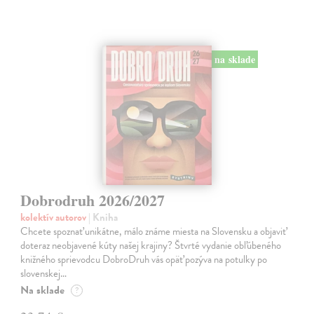
na sklade
Dobrodruh 2026/2027
kolektív autorov
| Kniha
Chcete spoznať unikátne, málo známe miesta na Slovensku a objaviť
doteraz neobjavené kúty našej krajiny? Štvrté vydanie obľúbeného
knižného sprievodcu DobroDruh vás opäť pozýva na potulky po
slovenskej…
Na sklade
?