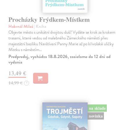
Procházky Frýdkem-Místkem
Habrnál Miloš
| Kniha
Objevte město s unikátní dvojitou duší! Vydáte se krok za krokem
trasami, které vedou od malebného Zámeckého náměstí přes
majestátní baziliku Navštívení Panny Marie až po křivolaké uličky
Místku s náměstím…
Predpredaj, vychádza 18.8.2026, zasielame do 12 dní od
vydania
13,49 €
14,99 €
?
na sklade
novinka