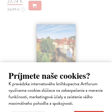
23,74 €
24,99 €
?
Príjmete naše cookies?
K prevádzke internetového kníhkupectva Artforum
Pražské příběhy
využívame cookies slúžiace na zabezpečenie a meranie
Hášová Klára, Černý David (ed.)
| Kniha
funkčnosti, marketingové účely a zaistenie vášho
Víte, kde byste na Pražském hradě našli Jezdecké schodiště, které
maximálneho pohodlia a spokojnosti.
umožňovalo koním vstup do velkého sálu na rytířské turnaje? Víte,
kde žije, naparuje se a roztahuje svá nádherná pera nejkrásnější