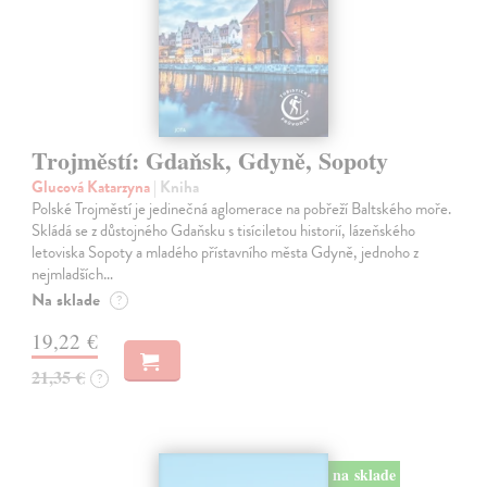
Trojměstí: Gdaňsk, Gdyně, Sopoty
Glucová Katarzyna
| Kniha
Polské Trojměstí je jedinečná aglomerace na pobřeží Baltského moře.
Skládá se z důstojného Gdaňsku s tisíciletou historií, lázeňského
letoviska Sopoty a mladého přístavního města Gdyně, jednoho z
nejmladších…
Na sklade
?
19,22 €
21,35 €
?
na sklade