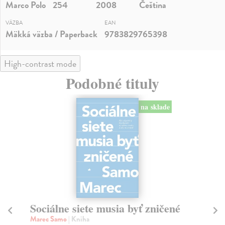
Marco Polo
254
2008
Čeština
VÄZBA
EAN
Mäkká väzba / Paperback
9783829765398
High-contrast mode
Podobné tituly
na sklade
Sociálne siete musia byť zničené
S
K
Marec Samo
| Kniha