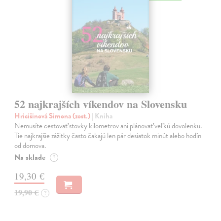
52 najkrajších víkendov na Slovensku
Hricišinová Simona (zost.)
| Kniha
Nemusíte cestovať stovky kilometrov ani plánovať veľkú dovolenku.
Tie najkrajšie zážitky často čakajú len pár desiatok minút alebo hodín
od domova.
Na sklade
?
19,30 €
19,90 €
?