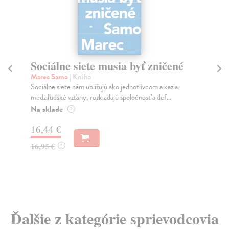
Sociálne siete musia byť zničené
S
K
Marec Samo
| Kniha
Sociálne siete nám ubližujú ako jednotlivcom a kazia
Mik
medziľudské vzťahy, rozkladajú spoločnosť a def...
Mon
o k
Na sklade
?
Na
16,44 €
23
16,95 €
?
24
Ďalšie z kategórie sprievodcovia