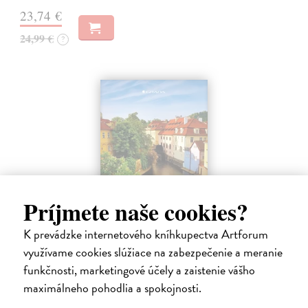
23,74 €
24,99 €
?
Príjmete naše cookies?
K prevádzke internetového kníhkupectva Artforum
Pražské příběhy
využívame cookies slúžiace na zabezpečenie a meranie
funkčnosti, marketingové účely a zaistenie vášho
Hášová Klára, Černý David (ed.)
| Kniha
Víte, kde byste na Pražském hradě našli Jezdecké schodiště, které
maximálneho pohodlia a spokojnosti.
umožňovalo koním vstup do velkého sálu na rytířské turnaje? Víte,