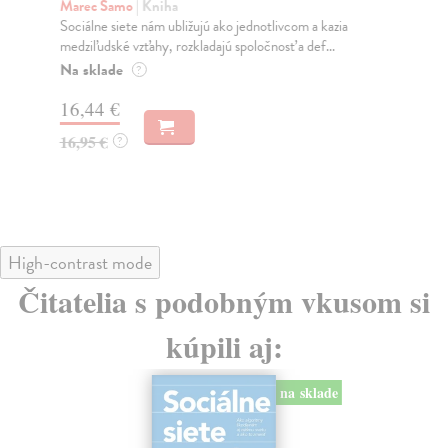
K
Marec Samo
| Kniha
Sociálne siete nám ubližujú ako jednotlivcom a kazia
Mik
medziľudské vzťahy, rozkladajú spoločnosť a def...
Mon
o k
Na sklade
?
Na
16,44 €
23
16,95 €
?
24
High-contrast mode
Čitatelia s podobným vkusom si
kúpili aj:
na sklade