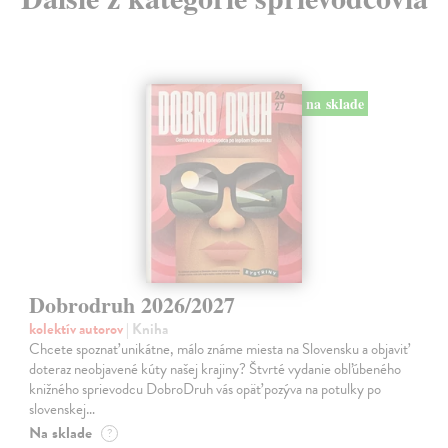
na sklade
Dobrodruh 2026/2027
kolektív autorov
| Kniha
Chcete spoznať unikátne, málo známe miesta na Slovensku a objaviť
doteraz neobjavené kúty našej krajiny? Štvrté vydanie obľúbeného
knižného sprievodcu DobroDruh vás opäť pozýva na potulky po
slovenskej…
Na sklade
?