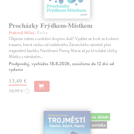
Procházky Frýdkem-Místkem
Habrnál Miloš
| Kniha
Objevte město s unikátní dvojitou duší! Vydáte se krok za krokem
trasami, které vedou od malebného Zámeckého náměstí přes
majestátní baziliku Navštívení Panny Marie až po křivolaké uličky
Místku s náměstím…
Predpredaj, vychádza 18.8.2026, zasielame do 12 dní od
vydania
13,49 €
14,99 €
?
na sklade
novinka