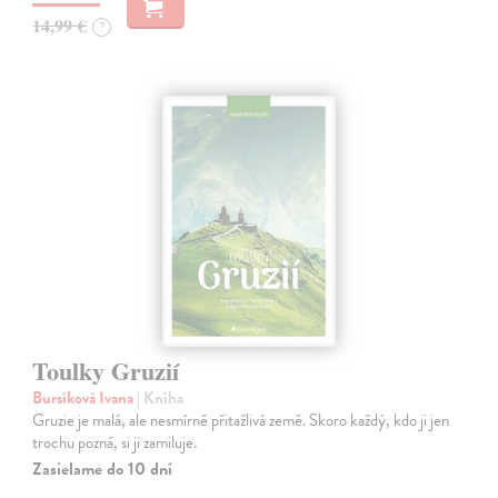
14,99 €
?
Toulky Gruzií
Bursíková Ivana
| Kniha
Gruzie je malá, ale nesmírně přitažlivá země. Skoro každý, kdo ji jen
trochu pozná, si ji zamiluje.
Zasielame do 10 dní