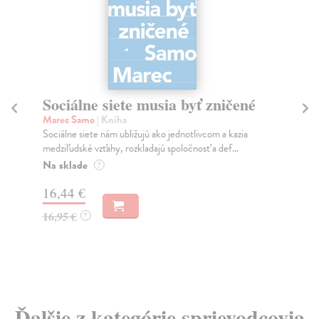
Sociálne siete musia byť zničené
S
K
Marec Samo
| Kniha
Sociálne siete nám ubližujú ako jednotlivcom a kazia
Mik
medziľudské vzťahy, rozkladajú spoločnosť a def...
Mon
o k
Na sklade
?
Na
16,44 €
23
16,95 €
?
24
Ďalšie z kategórie sprievodcovia