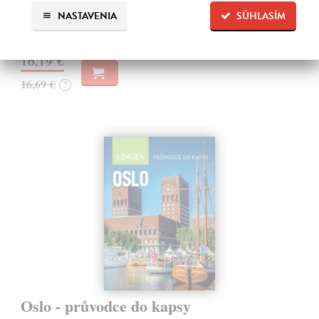
kde žije, naparuje se a roztahuje svá nádherná pera nejkrásnější
NASTAVENIA
SÚHLASÍM
pražský…
Zasielame do 10 dní
16,19 €
16,69 €
?
Oslo - průvodce do kapsy