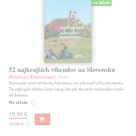
na sklade
52 najkrajších víkendov na Slovensku
Hricišinová Simona (zost.)
| Kniha
Nemusíte cestovať stovky kilometrov ani plánovať veľkú dovolenku.
Tie najkrajšie zážitky často čakajú len pár desiatok minút alebo hodín
od domova.
Na sklade
?
19,30 €
19,90 €
?