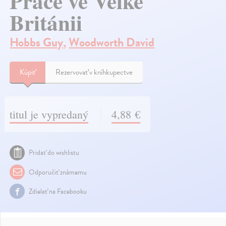
Práce ve Velké
Británii
Hobbs Guy
,
Woodworth David
Kúpiť
Rezervovať v kníhkupectve
titul je vypredaný
4,88 €
Pridať do wishlistu
Odporučiť známemu
Zdielať na Facebooku