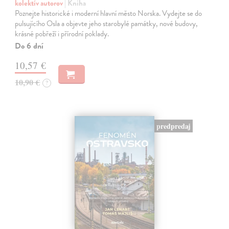
kolektív autorov
| Kniha
Poznejte historické i moderní hlavní město Norska. Vydejte se do
pulsujícího Osla a objevte jeho starobylé památky, nové budovy,
krásné pobřeží i přírodní poklady.
Do 6 dní
10,57 €
10,90 €
?
predpredaj