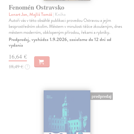
Fenomén Ostravsko
Lenart Jan, Majliš Tomáš
| Kniha
Autoři vás v této obsáhlé publikaci provedou Ostravou a jejím
bezprostředním okolím. Městem v minulosti těžce zkoušeným, dnes
městem moderním, obklopeným přírodou, řekami a rybníky.
Predpredaj, vychádza 1.9.2026, zasielame do 12 dní od
vydania
16,64 €
18,49 €
?
predpredaj