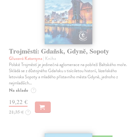
Trojměstí: Gdaňsk, Gdyně, Sopoty
Glucová Katarzyna
| Kniha
Polské Trojměstí je jedinečná aglomerace na pobřeží Baltského moře.
Skládá se z důstojného Gdaňsku s tisíciletou historií, lázeňského
letoviska Sopoty a mladého přístavního města Gdyně, jednoho z
nejmladších…
Na sklade
?
19,22 €
21,35 €
?