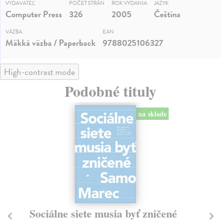
VYDAVATEĽ
POČET STRÁN
ROK VYDANIA
JAZYK
Computer Press
326
2005
Čeština
VÄZBA
EAN
Mäkká väzba / Paperback
9788025106327
High-contrast mode
Podobné tituly
na sklade
Sociálne siete musia byť zničené
S