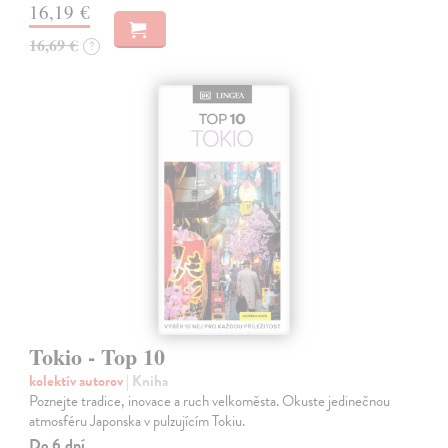
16,19 €
16,69 €
?
Tokio - Top 10
kolektív autorov
| Kniha
Poznejte tradice, inovace a ruch velkoměsta. Okuste jedinečnou
atmosféru Japonska v pulzujícím Tokiu.
Do 6 dní