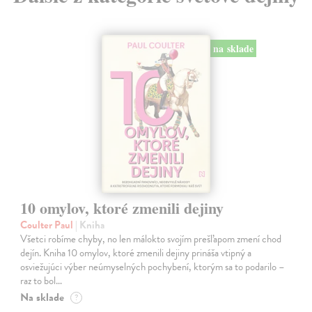
na sklade
10 omylov, ktoré zmenili dejiny
Coulter Paul
| Kniha
Všetci robíme chyby, no len málokto svojím prešľapom zmení chod
dejín. Kniha 10 omylov, ktoré zmenili dejiny prináša vtipný a
osviežujúci výber neúmyselných pochybení, ktorým sa to podarilo –
raz to bol…
Na sklade
?