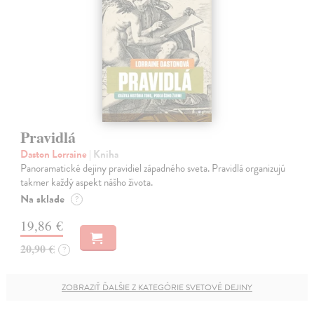
Pravidlá
Daston Lorraine
| Kniha
Panoramatické dejiny pravidiel západného sveta. Pravidlá organizujú
takmer každý aspekt nášho života.
Na sklade
?
19,86 €
20,90 €
?
ZOBRAZIŤ ĎALŠIE Z KATEGÓRIE SVETOVÉ DEJINY