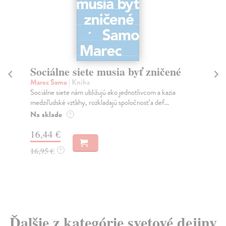
Sociálne siete musia byť zničené
S
K
Marec Samo
| Kniha
Sociálne siete nám ubližujú ako jednotlivcom a kazia
Mik
medziľudské vzťahy, rozkladajú spoločnosť a def...
Mon
o k
Na sklade
?
Na
16,44 €
23
16,95 €
?
24
Ďalšie z kategórie svetové dejiny