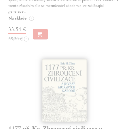
tomto zásadním díle se mezinárodní akademici ze zakládající
generace…
Na sklade
?
33,54 €
35,30 €
?
1177 př. Kr. Zhroucení civilizace a