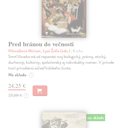
Pred bránou do večnosti
Hlavačková Miriam, Lysá Žofia (eds.)
| Kniha
Smrť človeka má od nepamäti svoj biologický, právny, etický,
duchovný, kultúrny, spoločenský aj individuálny rozmer. V prírode
tvorí prirodzenú súčasť kolobehu života.
Na sklade
?
24,25 €
25,00 €
?
na sklade