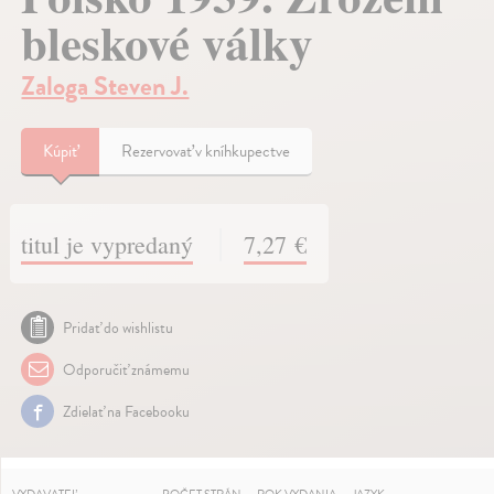
bleskové války
Zaloga Steven J.
Kúpiť
Rezervovať v kníhkupectve
titul je vypredaný
7,27 €
Pridať do wishlistu
Odporučiť známemu
Zdielať na Facebooku