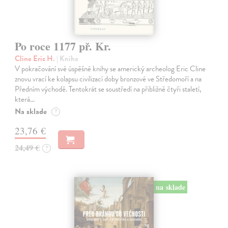
Po roce 1177 př. Kr.
Cline Eric H.
| Kniha
V pokračování své úspěšné knihy se americký archeolog Eric Cline
znovu vrací ke kolapsu civilizací doby bronzové ve Středomoří a na
Předním východě. Tentokrát se soustředí na přibližně čtyři staletí,
která…
Na sklade
?
23,76 €
24,49 €
?
na sklade