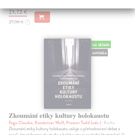
vydania
23,72 €
27,90 €
?
na sklade
novinka
Zkoumání etiky kultury holokaustu
Fogu Claudio, Kansteiner Wulf, Presner Todd (eds.)
| Kniha
Zkoumání etiky kultury holokaustu usiluje o přehodnocení debat a
sporů, které formovaly studia o holokaustu za poslední čtvrtstoletí. V