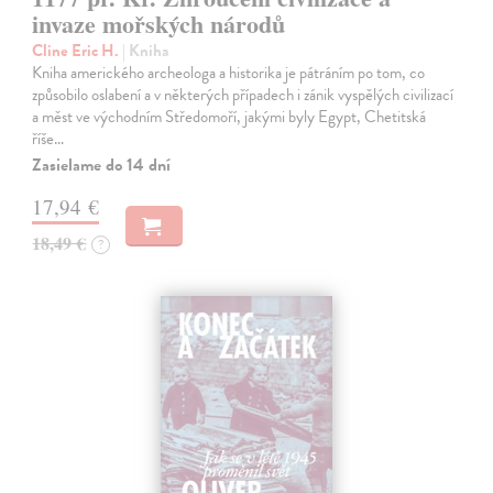
invaze mořských národů
Cline Eric H.
| Kniha
Kniha amerického archeologa a historika je pátráním po tom, co
způsobilo oslabení a v některých případech i zánik vyspělých civilizací
a měst ve východním Středomoří, jakými byly Egypt, Chetitská
říše…
Zasielame do 14 dní
17,94 €
18,49 €
?