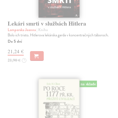
Lekári smrti v službách Hitlera
Lamparska Joanna
| Kniha
Bolo ich tristo. Hitlerova lekárska garda v koncentračných táboroch.
Do 5 dní
21,24 €
21,90 €
?
na sklade