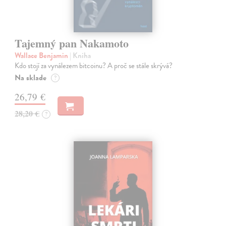
Tajemný pan Nakamoto
Wallace Benjamin
| Kniha
Kdo stojí za vynálezem bitcoinu? A proč se stále skrývá?
Na sklade
?
26,79 €
28,20 €
?