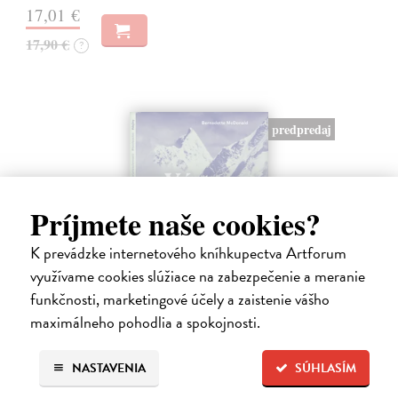
17,01 €
17,90 €
?
predpredaj
Príjmete naše cookies?
K prevádzke internetového kníhkupectva Artforum
využívame cookies slúžiace na zabezpečenie a meranie
funkčnosti, marketingové účely a zaistenie vášho
Výstup z tieňa
maximálneho pohodlia a spokojnosti.
McDonald Bernadette
| Kniha
Hovorili im všelijako. Napríklad nosiči.
NASTAVENIA
SÚHLASÍM
Predpredaj, vychádza 20.8.2026, zasielame do 5 dní od