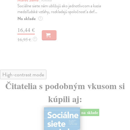
K
Marec Samo
| Kniha
Sociálne siete nám ubližujú ako jednotlivcom a kazia
Mik
medziľudské vzťahy, rozkladajú spoločnosť a def...
Mon
o k
Na sklade
?
Na
16,44 €
23
16,95 €
?
24
High-contrast mode
Čitatelia s podobným vkusom si
kúpili aj:
na sklade