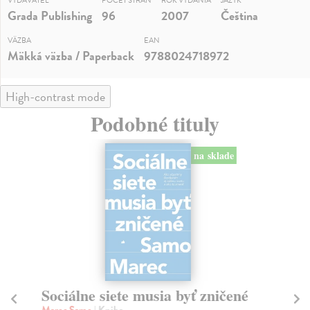
VYDAVATEĽ
POČET STRÁN
ROK VYDANIA
JAZYK
Grada Publishing
96
2007
Čeština
VÄZBA
EAN
Mäkká väzba / Paperback
9788024718972
High-contrast mode
Podobné tituly
na sklade
Sociálne siete musia byť zničené
S