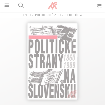
KNIHY
-
SPOLOČENSKÉ VEDY
-
POLITOLÓGIA