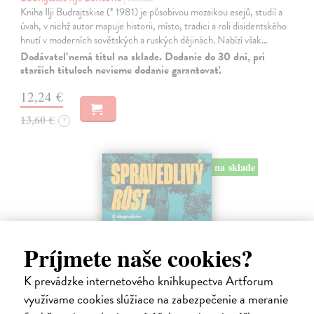
Kniha Ilji Budrajtskise (* 1981) je působivou mozaikou esejů, studií a
úvah, v nichž autor mapuje historii, místo, tradici a roli disidentského
hnutí v moderních sovětských a ruských dějinách. Nabízí však…
Dodávateľ nemá titul na sklade. Dodanie do 30 dní, pri
starších tituloch nevieme dodanie garantovať.
12,24 €
13,60 €
?
na sklade
Príjmete naše cookies?
K prevádzke internetového kníhkupectva Artforum
využívame cookies slúžiace na zabezpečenie a meranie