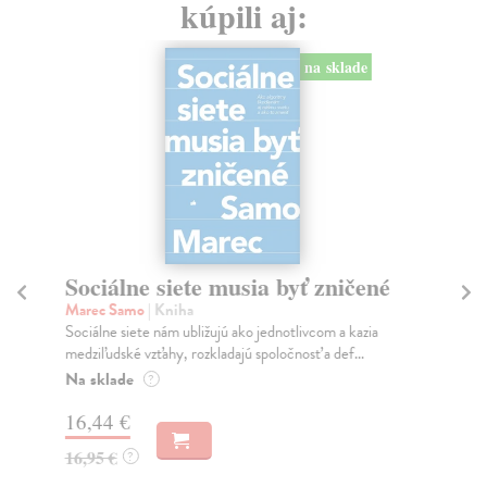
kúpili aj:
na sklade
Sociálne siete musia byť zničené
S
K
Marec Samo
| Kniha
Sociálne siete nám ubližujú ako jednotlivcom a kazia
Mik
medziľudské vzťahy, rozkladajú spoločnosť a def...
Mon
o k
Na sklade
?
Na
16,44 €
23
16,95 €
?
24