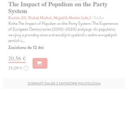
The Impact of Populism on the Party
System
Kocián Jiří, Kubát Michal, Mejstřík Martin (eds.)
| Kniha
Kniha The Impact of Populism on the Party System: The Experience
of European Democracies (2000–2020) analyzuje vliv populismu
na vývoj a proměny stran a stranických systémů v sedmi evropských
zemích v…
Zasielame do 12 dní
20,56 €
21,20 €
?
ZOBRAZIŤ ĎALŠIE Z KATEGÓRIE POLITOLÓGIA