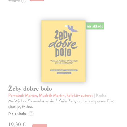
7,00 €
?
na sklade
Žeby dobre bolo
Porvažník Marián, Mudrák Martin, kolektív autorov
| Kniha
Má Východ Slovenska na viac? Kniha Žeby dobre bolo presvedčivo
ukazuje, že áno.
Na sklade
?
19,30 €