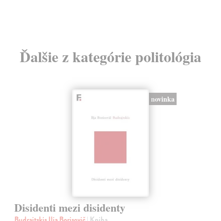
Ďalšie z kategórie politológia
novinka
Disidenti mezi disidenty
Budrajtskis Ilja Borisovič
| Kniha