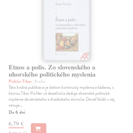
Etnos a polis. Zo slovenského a
uhorského politického myslenia
Pichler Tibor
| Kniha
Táto knižná publikácia je dielom kontinuity myslenia a bádania, s
ktorou Tibor Pichler už desaťročia sleduje slovenské politické
myslenie devätnásteho a dvadsiateho storočia. Deväť štúdií v nej
venuje…
Do 6 dní
6,79 €