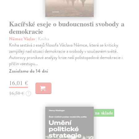
Kacířské eseje o budoucnosti svobody a
demokracie
Němec Václav
| Kniha
Kniha sestává z esejů filosofa Václava Němce, které se kriticky
zamýšlejí nad situací demokracie a svobody v současném světě.
Autorovy pronikavé analýzy krize naší polistopadové demokracie i
příčin vzestupu…
Zasielame do 14 dní
16,01 €
16,50 €
?
na sklade