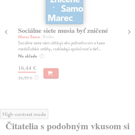
Sociálne siete musia byť zničené
S
K
Marec Samo
| Kniha
Sociálne siete nám ubližujú ako jednotlivcom a kazia
Mik
medziľudské vzťahy, rozkladajú spoločnosť a def...
Mon
o k
Na sklade
?
Na
16,44 €
23
16,95 €
?
24
High-contrast mode
Čitatelia s podobným vkusom si