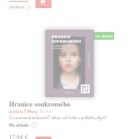
19,90 €
?
na sklade
Hranice soukromého
Jenkins Tiffany
| Kniha
Co znamená soukromí? Jakou roli hrálo v průběhu dějin?
Na sklade
?
17,94 €