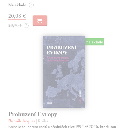
Na sklade
?
20,08 €
20,70 €
?
na sklade
Probuzení Evropy
Rupnik Jacques
| Kniha
Kniha je souborem esejů a přednášek z let 1992 až 2026, které jsou