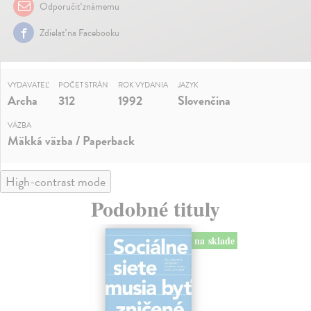
Odporučiť známemu
Zdielať na Facebooku
VYDAVATEĽ
POČET STRÁN
ROK VYDANIA
JAZYK
Archa
312
1992
Slovenčina
VÄZBA
Mäkká väzba / Paperback
High-contrast mode
Podobné tituly
na sklade