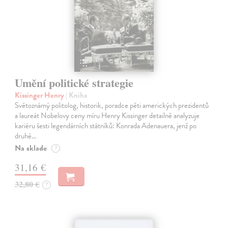
Umění politické strategie
Kissinger Henry
| Kniha
Světoznámý politolog, historik, poradce pěti amerických prezidentů
a laureát Nobelovy ceny míru Henry Kissinger detailně analyzuje
kariéru šesti legendárních státníků: Konrada Adenauera, jenž po
druhé…
Na sklade
?
31,16 €
32,80 €
?