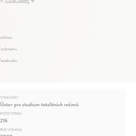
89.
Čítať ďalej
↓
ishlistu
ť známemu
 Facebooku
VYDAVATEĽ
Ústav pro studium totalitních režimů
POČET STRÁN
216
ROK VYDANIA