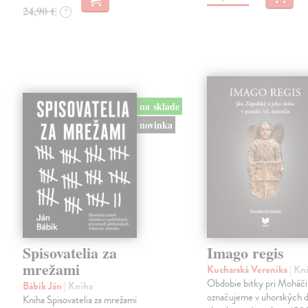
24,90 €
?
na sklade
novinka
Spisovatelia za
Imago regis
mrežami
Kucharská Veronika
| Kn
Obdobie bitky pri Moháči
Bábik Ján
| Kniha
označujeme v uhorských d
Kniha Spisovatelia za mrežami