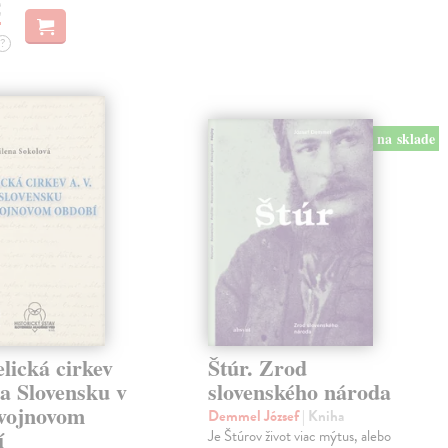
€
?
na sklade
lická cirkev
Štúr. Zrod
a Slovensku v
slovenského národa
vojnovom
Demmel József
| Kniha
í
Je Štúrov život viac mýtus, alebo