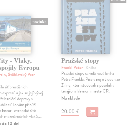
novinka
ty - Vlaky,
Pražské stopy
spojily Evropu
Frankl Peter
| Kniha
Pražské stopy sa volá nová kniha
tin, Šťáhlavský Petr
|
Petra Frankla. Píše v nej o židoch zo
Žiliny, ktorí študovali a pôsobili v
ila síť prestižních
terajšom hlavnom meste ČR.
expresů a jak se její vývoj
Na sklade
 železniční dopravy v
blice? To vám přiblíží
20,00 €
 historii evropské sítě
ch mezinárodních vlaků,…
e do 10 dní