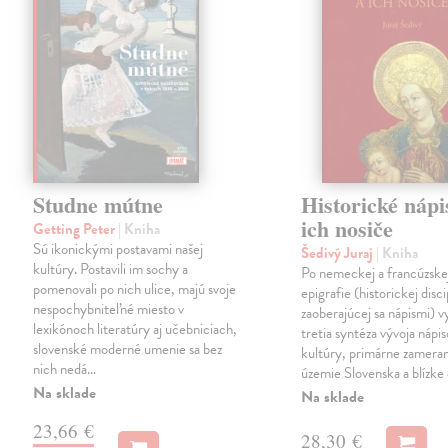
Studne mútne
Historické nápi
ich nosiče
Getting Peter
| Kniha
Sú ikonickými postavami našej
Šedivý Juraj
| Kniha
kultúry. Postavili im sochy a
Po nemeckej a francúzske
pomenovali po nich ulice, majú svoje
epigrafie (historickej disci
nespochybniteľné miesto v
zaoberajúcej sa nápismi) 
lexikónoch literatúry aj učebniciach,
tretia syntéza vývoja nápis
slovenské moderné umenie sa bez
kultúry, primárne zamera
nich nedá…
územie Slovenska a blízke 
Na sklade
Na sklade
23,66 €
28,30 €