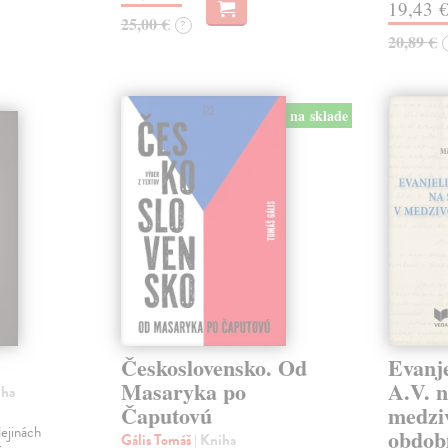
19,43 
25,00 €
?
20,89 €
na sklade
Československo. Od
Evanje
Masaryka po
A.V. n
iha
Čaputovú
medzi
ejinách
obdob
Gális Tomáš
| Kniha