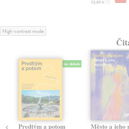
32,85 €
?
High-contrast mode
Čit
na sklade
Predtým a potom
Město a jeho n