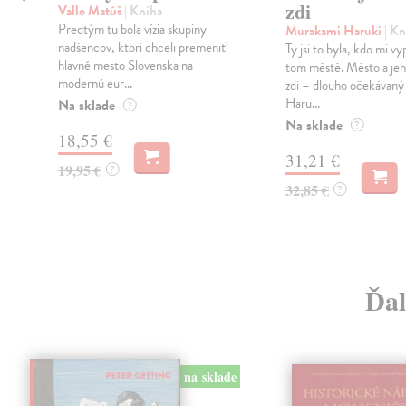
zdi
Vallo Matúš
| Kniha
Predtým tu bola vízia skupiny
Murakami Haruki
| Kn
nadšencov, ktorí chceli premeniť
Ty jsi to byla, kdo mi vy
hlavné mesto Slovenska na
tom městě. Město a jeh
modernú eur...
zdi – dlouho očekávan
Haru...
Na sklade
?
Na sklade
?
18,55 €
31,21 €
19,95 €
?
32,85 €
?
Ďal
na sklade