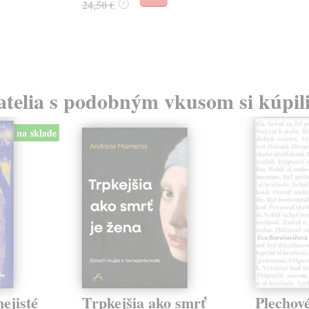
24,50 €
?
atelia s podobným vkusom si kúpili
na sklade
ejisté
Trpkejšia ako smrť
Plechov