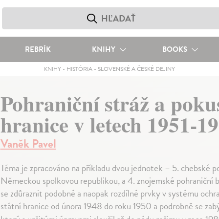
REBRÍK
KNIHY
BOOKS
KNIHY
-
HISTÓRIA
-
SLOVENSKÉ A ČESKÉ DEJINY
Pohraniční stráž a poku
hranice v letech 1951-1
Vaněk Pavel
Téma je zpracováno na příkladu dvou jednotek – 5. chebské pohr
Německou spolkovou republikou, a 4. znojemské pohraniční bri
se zdůraznit podobné a naopak rozdílné prvky v systému ochra
státní hranice od února 1948 do roku 1950 a podrobně se za