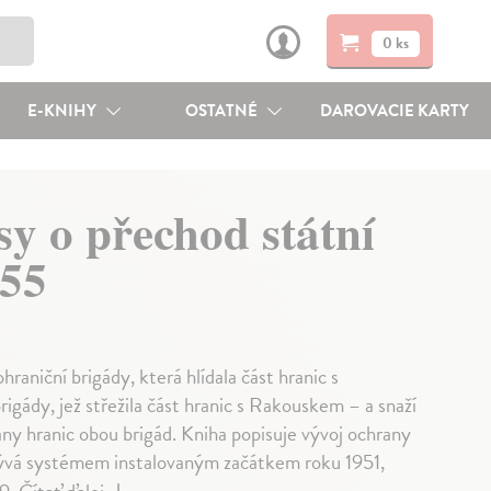
0 ks
E-KNIHY
OSTATNÉ
DAROVACIE KARTY
sy o přechod státní
955
aniční brigády, která hlídala část hranic s
gády, jež střežila část hranic s Rakouskem – a snaží
ny hranic obou brigád. Kniha popisuje vývoj ochrany
bývá systémem instalovaným začátkem roku 1951,