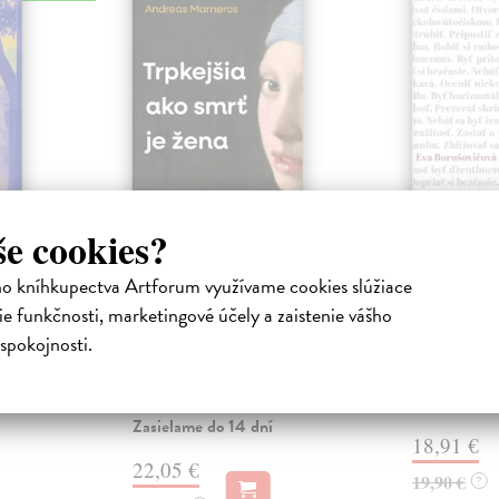
še cookies?
ejisté
Trpkejšia ako smrť
Plechov
je žena
ho kníhkupectva Artforum využívame cookies slúžiace
Borušovičová
Táto kniha je
iha
Marneros Andreas
| Kniha
e funkčnosti, marketingové účely a zaistenie vášho
projektov, na
právěl o
JE TO MOŽNO NAJVÄČŠIA
spokojnosti.
Borušovičová 
o nejisté
REVOLÚCIA NAŠICH DNÍ:
svojich posled
ý román
rovnocennosť a rovnoprávnosť
ženy a muža. Vojna a mier m...
Na sklade
Zasielame do 14 dní
18,91 €
22,05 €
19,90 €
?