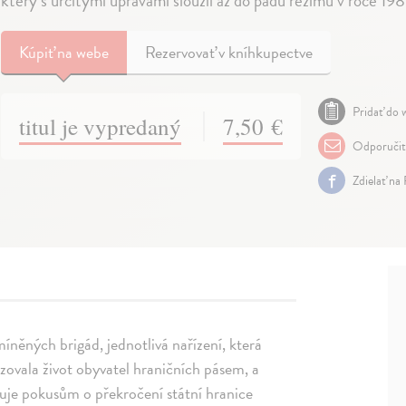
který s určitými úpravami sloužil až do pádu režimu v roce 19
Kúpiť
na webe
Rezervovať v kníhkupectve
Pridať do w
titul je vypredaný
7,50 €
Odporuči
Zdielať na
míněných brigád, jednotlivá nařízení, která
zovala život obyvatel hraničních pásem, a
ěnuje pokusům o překročení státní hranice