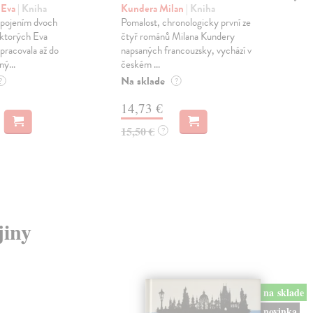
pr
 Eva
| Kniha
Kundera Milan
| Kniha
sm
 spojením dvoch
Pomalost, chronologicky první ze
 ktorých Eva
čtyř románů Milana Kundery
Mik
pracovala až do
napsaných francouzsky, vychází v
Mon
ný...
českém ...
publ
Na sklade
kľú
?
?
hist
14,73 €
Na 
15,50 €
?
23
24,
jiny
na sklade
novinka