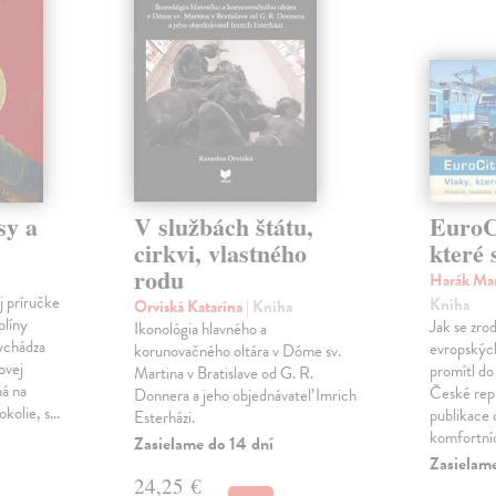
sy a
V službách štátu,
EuroCi
cirkvi, vlastného
které 
rodu
Harák Mar
j príručke
Kniha
Orviská Katarína
| Kniha
plíny
Jak se zrod
Ikonológia hlavného a
vychádza
evropských 
korunovačného oltára v Dóme sv.
ovej
promítl do
Martina v Bratislave od G. R.
ná na
České repu
Donnera a jeho objednávateľ Imrich
okolie, s…
publikace o
Esterházi.
komfortní
Zasielame do 14 dní
Zasielam
24,25 €