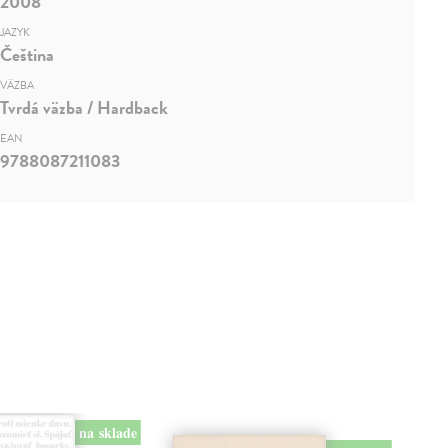
2008
JAZYK
Čeština
VÄZBA
Tvrdá väzba / Hardback
EAN
9788087211083
na sklade