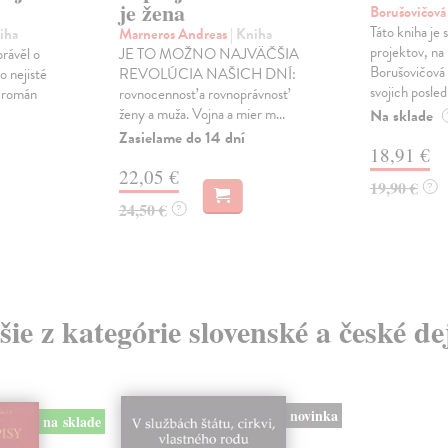
je žena
Borušovičová
Táto kniha je
iha
Marneros Andreas
| Kniha
projektov, na
právěl o
JE TO MOŽNO NAJVÄČŠIA
Borušovičová 
o nejisté
REVOLÚCIA NAŠICH DNÍ:
svojich posled
ý román
rovnocennosť a rovnoprávnosť
ženy a muža. Vojna a mier m...
Na sklade
Zasielame do 14 dní
18,91 €
22,05 €
19,90 €
?
24,50 €
?
šie z kategórie slovenské a české de
novinka
na sklade