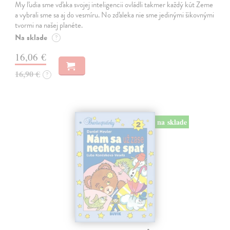
My ľudia sme vďaka svojej inteligencii ovládli takmer každý kút Zeme
a vybrali sme sa aj do vesmíru. No zďaleka nie sme jedinými šikovnými
tvormi na našej planéte.
Na sklade
?
16,06 €
16,90 €
?
na sklade