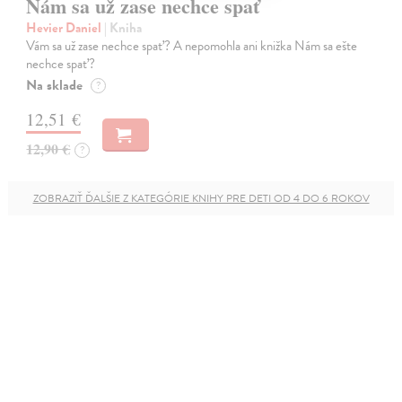
Nám sa už zase nechce spať
Hevier Daniel
| Kniha
Vám sa už zase nechce spať? A nepomohla ani knižka Nám sa ešte
nechce spať?
Na sklade
?
12,51 €
12,90 €
?
ZOBRAZIŤ ĎALŠIE Z KATEGÓRIE KNIHY PRE DETI OD 4 DO 6 ROKOV