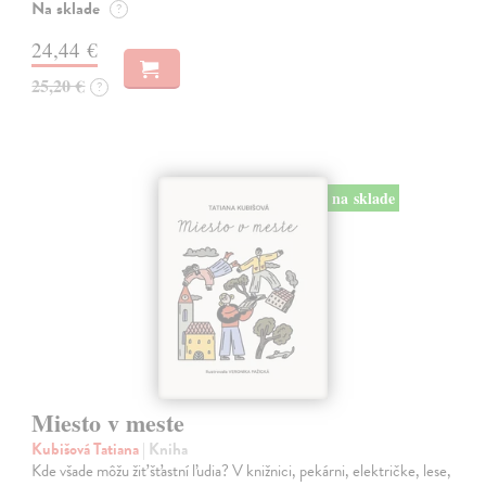
Na sklade
?
24,44 €
25,20 €
?
na sklade
Miesto v meste
Kubišová Tatiana
| Kniha
Kde všade môžu žiť šťastní ľudia? V knižnici, pekárni, električke, lese,