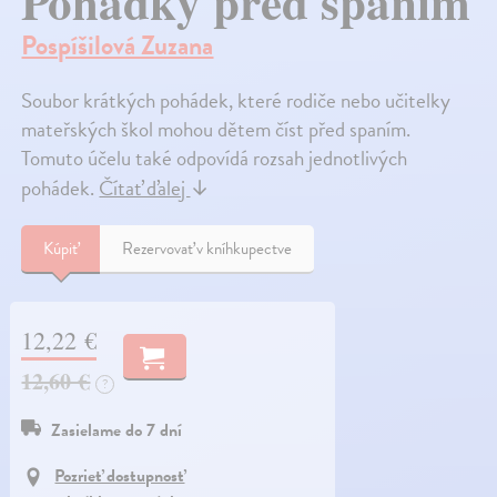
Pohádky před spaním
Pospíšilová Zuzana
Soubor krátkých pohádek, které rodiče nebo učitelky
mateřských škol mohou dětem číst před spaním.
Tomuto účelu také odpovídá rozsah jednotlivých
pohádek.
Čítať ďalej
↓
Kúpiť
Rezervovať v kníhkupectve
12,22 €
12,60 €
?
Zasielame do 7 dní
Pozrieť dostupnosť