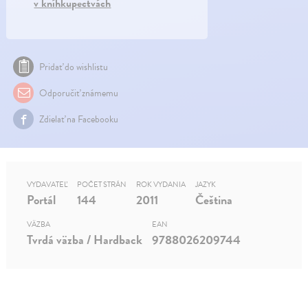
v kníhkupectvách
Pridať do wishlistu
Odporučiť známemu
Zdielať na Facebooku
VYDAVATEĽ
POČET STRÁN
ROK VYDANIA
JAZYK
Portál
144
2011
Čeština
VÄZBA
EAN
Tvrdá väzba / Hardback
9788026209744