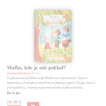
Maťko, kde je náš poklad?
Janková Martina
| Kniha
V pokračovaní príbehu bude Maťko so svojím bratom Teom a
sesternicou Andrejkou tráviť čas na chate pri jazere. Strýko Jani im
prichystal hru, v ktorej musia mať odvahu vydať sa do lesa.
Do 4 dní
19,30 €