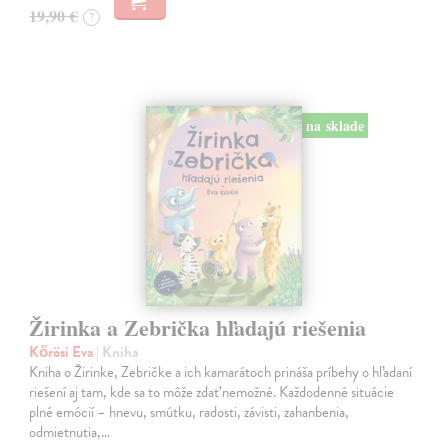
19,90 €
?
na sklade
Žirinka a Zebrička hľadajú riešenia
Kőrösi Eva
| Kniha
Kniha o Žirinke, Zebričke a ich kamarátoch prináša príbehy o hľadaní
riešení aj tam, kde sa to môže zdať nemožné. Každodenné situácie
plné emócií – hnevu, smútku, radosti, závisti, zahanbenia,
odmietnutia,…