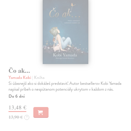
Čo ak...
Yamada Kobi
| Kniha
Si úžasnejší ako si dokážeš predstaviť. Autor bestsellerov Kobi Yamada
napísal príbeh o nespútanom potenciály ukrytom v každom z nás.
Do 6 dní
13,48 €
13,90 €
?