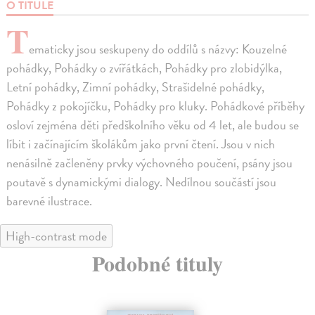
O TITULE
T
ematicky jsou seskupeny do oddílů s názvy: Kouzelné
pohádky, Pohádky o zvířátkách, Pohádky pro zlobidýlka,
Letní pohádky, Zimní pohádky, Strašidelné pohádky,
Pohádky z pokojíčku, Pohádky pro kluky. Pohádkové příběhy
osloví zejména děti předškolního věku od 4 let, ale budou se
líbit i začínajícím školákům jako první čtení. Jsou v nich
nenásilně začleněny prvky výchovného poučení, psány jsou
poutavě s dynamickými dialogy. Nedílnou součástí jsou
barevné ilustrace.
High-contrast mode
Podobné tituly