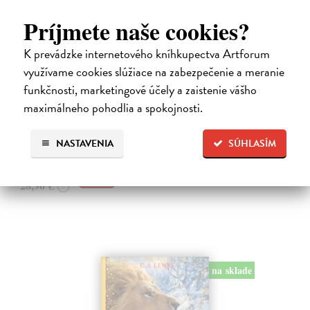
Príjmete naše cookies?
K prevádzke internetového kníhkupectva Artforum
využívame cookies slúžiace na zabezpečenie a meranie
Alica a hmyz
funkčnosti, marketingové účely a zaistenie vášho
Dúbravský Andrej
| Kniha
maximálneho pohodlia a spokojnosti.
Alica je zvedavá mačka, ktorá býva so zvedavým Andrejom. Obaja sú
fascinovaní ríšou hmyzu.
Na sklade
?
NASTAVENIA
SÚHLASÍM
28,03 €
28,90 €
?
na sklade