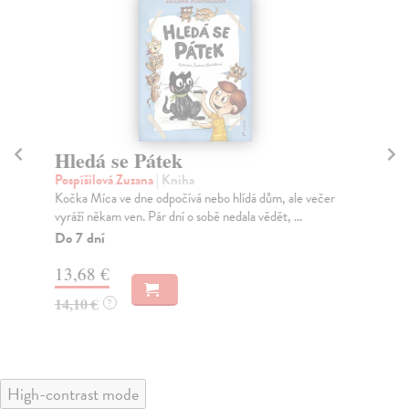
Hledá se Pátek
V
Pospíšilová Zuzana
| Kniha
Pos
Kočka Míca ve dne odpočívá nebo hlídá dům, ale večer
Mal
vyráží někam ven. Pár dní o sobě nedala vědět, ...
mam
Do 7 dní
Do
13,68 €
11
14,10 €
11
?
High-contrast mode