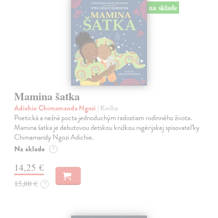
na sklade
Mamina šatka
Adichie Chimamanda Ngozi
| Kniha
Poetická a nežná pocta jednoduchým radostiam rodinného života.
Mamina šatka je debutovou detskou knižkou nigérijskej spisovateľky
Chimamandy Ngozi Adichie.
Na sklade
?
14,25 €
15,00 €
?