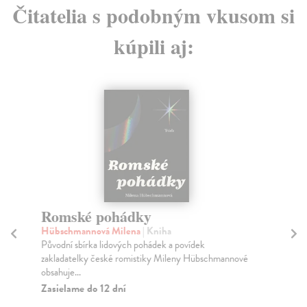
Čitatelia s podobným vkusom si
kúpili aj:
Romské pohádky
H
Hübschmannová Milena
| Kniha
Ach
Původní sbírka lidových pohádek a povídek
Tal
zakladatelky české romistiky Mileny Hübschmannové
ava
obsahuje...
kto
Zasielame do 12 dní
Za