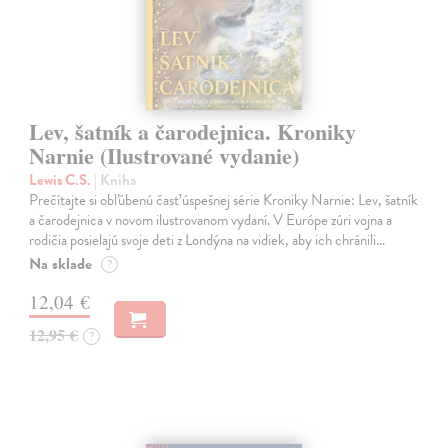
Lev, šatník a čarodejnica. Kroniky
Narnie (Ilustrované vydanie)
Lewis C.S.
| Kniha
Prečítajte si obľúbenú časť úspešnej série Kroniky Narnie: Lev, šatník
a čarodejnica v novom ilustrovanom vydaní. V Európe zúri vojna a
rodičia posielajú svoje deti z Londýna na vidiek, aby ich chránili…
Na sklade
?
12,04 €
12,95 €
?