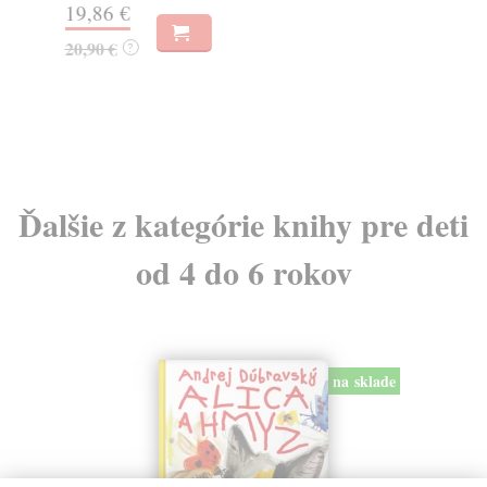
19,86 €
5,
20,90 €
5,
?
Ďalšie z kategórie knihy pre deti
od 4 do 6 rokov
na sklade