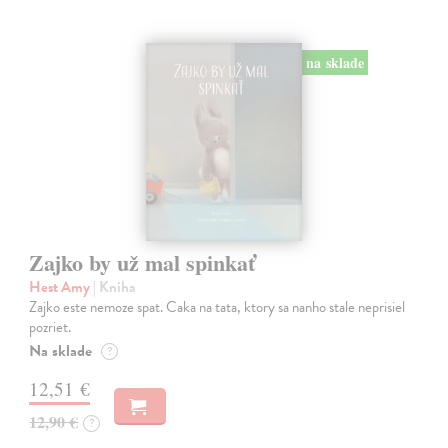
na sklade
Zajko by už mal spinkať
Hest Amy
| Kniha
Zajko este nemoze spat. Caka na tata, ktory sa nanho stale neprisiel
pozriet.
Na sklade
?
12,51 €
12,90 €
?