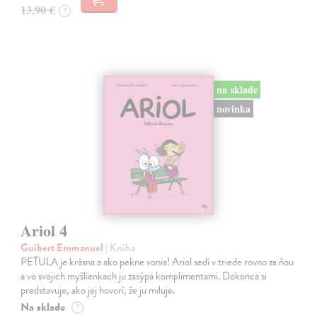
13,90 €
?
na sklade
novinka
Ariol 4
Guibert Emmanuel
| Kniha
PEŤULA je krásna a ako pekne vonia! Ariol sedí v triede rovno za ňou
a vo svojich myšlienkach ju zasýpa komplimentami. Dokonca si
predstavuje, ako jej hovorí, že ju miluje.
Na sklade
?