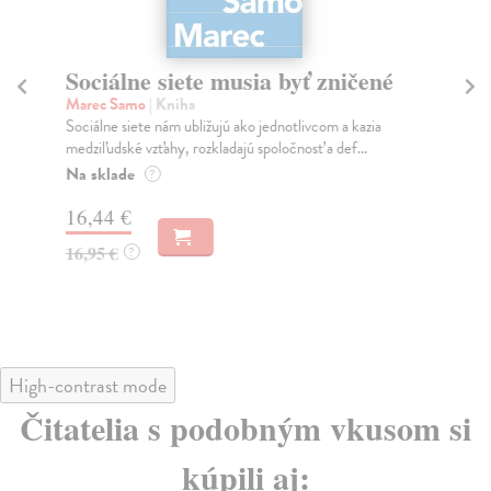
Sociálne siete musia byť zničené
S
K
Marec Samo
| Kniha
Sociálne siete nám ubližujú ako jednotlivcom a kazia
Mik
medziľudské vzťahy, rozkladajú spoločnosť a def...
Mon
o k
Na sklade
?
Na
16,44 €
23
16,95 €
?
24
High-contrast mode
Čitatelia s podobným vkusom si
kúpili aj: