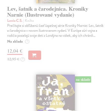
Lev, šatník a čarodejnica. Kroniky
Narnie (Ilustrované vydanie)
Lewis C.S.
| Kniha
Prečítajte si obľúbenú časť úspešnej série Kroniky Narnie: Lev, šatník
a čarodejnica v novom ilustrovanom vydaní. V Európe zúri vojna a
rodičia posielajú svoje deti z Londýna na vidiek, aby ich chránili…
Na sklade
?
12,04 €
12,95 €
?
na sklade