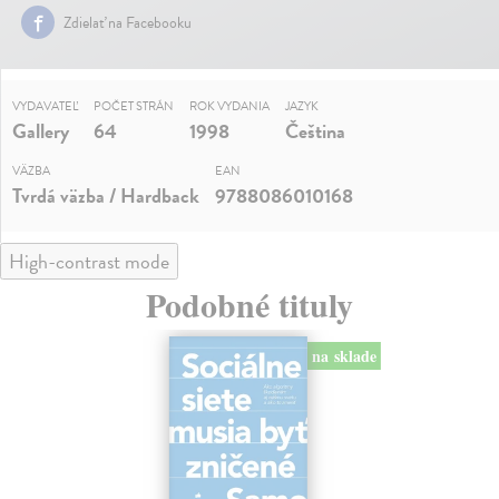
Zdielať na Facebooku
VYDAVATEĽ
POČET STRÁN
ROK VYDANIA
JAZYK
Gallery
64
1998
Čeština
VÄZBA
EAN
Tvrdá väzba / Hardback
9788086010168
High-contrast mode
Podobné tituly
na sklade