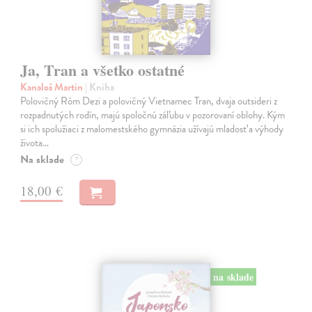
Ja, Tran a všetko ostatné
Kanaloš Martin
| Kniha
Polovičný Róm Dezi a polovičný Vietnamec Tran, dvaja outsideri z
rozpadnutých rodín, majú spoločnú záľubu v pozorovaní oblohy. Kým
si ich spolužiaci z malomestského gymnázia užívajú mladosť a výhody
života…
Na sklade
?
18,00 €
na sklade