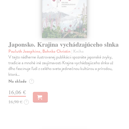
Japonsko. Krajina vychádzajúceho slnka
Pauluth Josephine, Bohnke Christin
| Kniha
V tejto nádherne ilustrovanej publikácii spoznáte japonské zvyky,
tradície a mnohé iné zaujímavosti Krajina vychádzajúceho slnka už
dlho fascinuje ľudí z celého sveta jedinečnou kultúrou a prírodou,
ktorá…
Na sklade
?
16,06 €
16,90 €
?