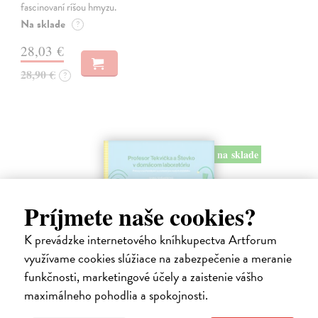
fascinovaní ríšou hmyzu.
Na sklade
?
28,03 €
28,90 €
?
na sklade
Príjmete naše cookies?
K prevádzke internetového kníhkupectva Artforum
využívame cookies slúžiace na zabezpečenie a meranie
funkčnosti, marketingové účely a zaistenie vášho
Profesor Tekvička a Števko v domácom
maximálneho pohodlia a spokojnosti.
laboratóriu