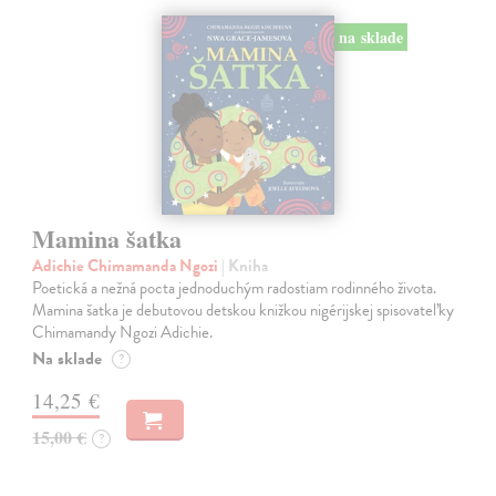
na sklade
Mamina šatka
Adichie Chimamanda Ngozi
| Kniha
Poetická a nežná pocta jednoduchým radostiam rodinného života.
Mamina šatka je debutovou detskou knižkou nigérijskej spisovateľky
Chimamandy Ngozi Adichie.
Na sklade
?
14,25 €
15,00 €
?