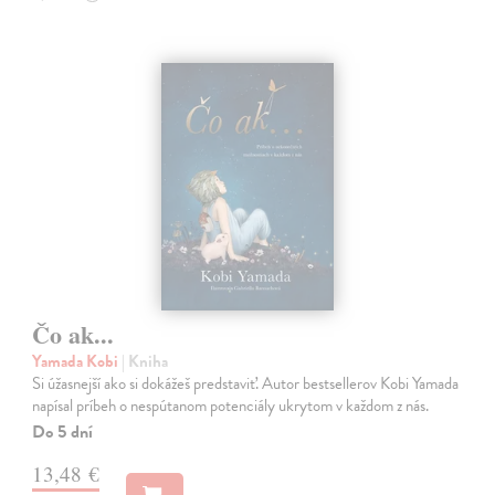
Čo ak...
Yamada Kobi
| Kniha
Si úžasnejší ako si dokážeš predstaviť. Autor bestsellerov Kobi Yamada
napísal príbeh o nespútanom potenciály ukrytom v každom z nás.
Do 5 dní
13,48 €