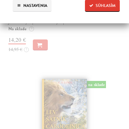
Šušaníková Ivana
| Kniha
NASTAVENIA
SÚHLASÍM
Vedeli ste, že si doma môžete vyrobiť soľné šperky, vlastné jogurty,
recyklovaný papier aj dúhu? Vyskúšajte so svojimi deťmi tridsať
jednoduchých pokusov s bežnými predmetmi a materiálmi.
Na sklade
?
14,20 €
14,95 €
?
na sklade