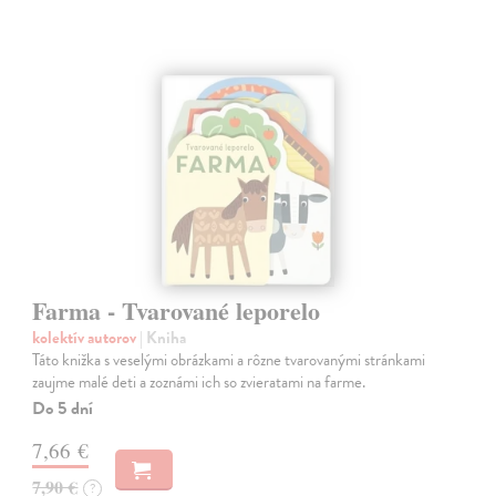
Farma - Tvarované leporelo
kolektív autorov
| Kniha
Táto knižka s veselými obrázkami a rôzne tvarovanými stránkami
zaujme malé deti a zoznámi ich so zvieratami na farme.
Do 5 dní
7,66 €
7,90 €
?