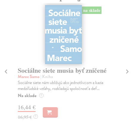
na sklade
Sociálne siete musia byť zničené
S
K
Marec Samo
| Kniha
Sociálne siete nám ubližujú ako jednotlivcom a kazia
Mik
medziľudské vzťahy, rozkladajú spoločnosť a def...
Mon
o k
Na sklade
?
Na
16,44 €
23
16,95 €
?
24