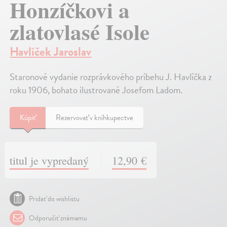
Honzíčkovi a
zlatovlasé Isole
Havlíček Jaroslav
Staronové vydanie rozprávkového príbehu J. Havlíčka z
roku 1906, bohato ilustrované Josefom Ladom.
Kúpiť
Rezervovať v kníhkupectve
titul je vypredaný
12,90 €
Pridať do wishlistu
Odporučiť známemu