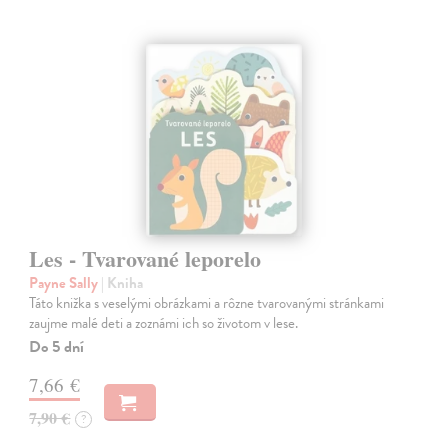
Les - Tvarované leporelo
Payne Sally
| Kniha
Táto knižka s veselými obrázkami a rôzne tvarovanými stránkami
zaujme malé deti a zoznámi ich so životom v lese.
Do 5 dní
7,66 €
7,90 €
?