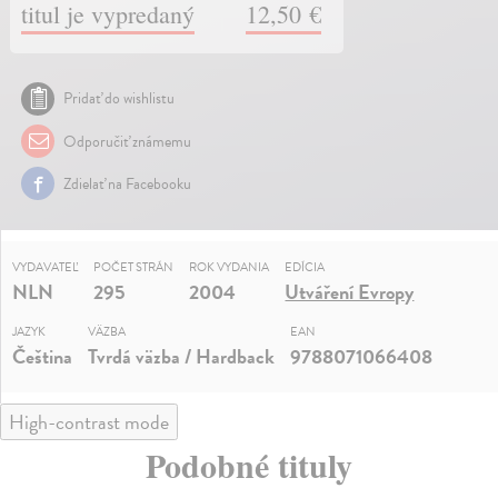
titul je vypredaný
12,50 €
Pridať do wishlistu
Odporučiť známemu
Zdielať na Facebooku
VYDAVATEĽ
POČET STRÁN
ROK VYDANIA
EDÍCIA
NLN
295
2004
Utváření Evropy
JAZYK
VÄZBA
EAN
Čeština
Tvrdá väzba / Hardback
9788071066408
High-contrast mode
Podobné tituly