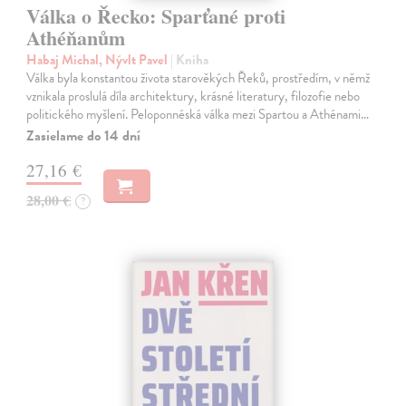
Válka o Řecko: Sparťané proti
Athéňanům
Habaj Michal, Nývlt Pavel
| Kniha
Válka byla konstantou života starověkých Řeků, prostředím, v němž
vznikala proslulá díla architektury, krásné literatury, filozofie nebo
politického myšlení. Peloponnéská válka mezi Spartou a Athénami…
Zasielame do 14 dní
27,16 €
28,00 €
?