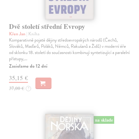
Dvě století střední Evropy
Křen Jan
| Kniha
Komparativně pojaté dějiny středoevropských národů (Čechů,
Slováků, Maďarů, Poláků, Němců, Rakušanů a Židů) v moderní éře
od sklonku 18. století do současnosti kombinují syntetizující a paralelní
přístupy,…
Zasielame do 12 dní
35,15 €
37,00 €
?
na sklade