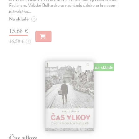
Fadlánem. Volžské Bulharsko se nacházelo daleko za hranicemi
islámského…
Na sklade
?
15,68 €
16,50 €
?
na sklade
Čas vlkov