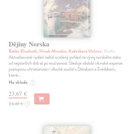
Dějiny Norska
Bakke Elisabeth, Hroch Miroslav, Kadečková Helena
| Kniha
Aktualizované vydání nabízí ucelený pohled na vývoj norského státu
od nejstarších dob až po současnost. Sleduje období vikinské expanze
postupnou christianizaci i dlouhé soužití s Dánskem a Švédskem,
které…
Na sklade
?
23,67 €
24,40 €
?