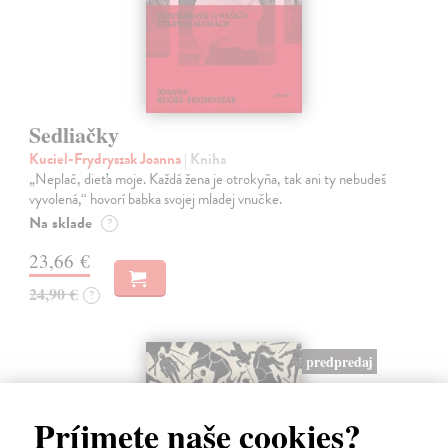
Sedliačky
Kuciel-Frydryszak Joanna
| Kniha
„Neplač, dieťa moje. Každá žena je otrokyňa, tak ani ty nebudeš
vyvolená,“ hovorí babka svojej mladej vnučke.
Na sklade
?
23,66 €
24,90 €
?
predpredaj
Príjmete naše cookies?