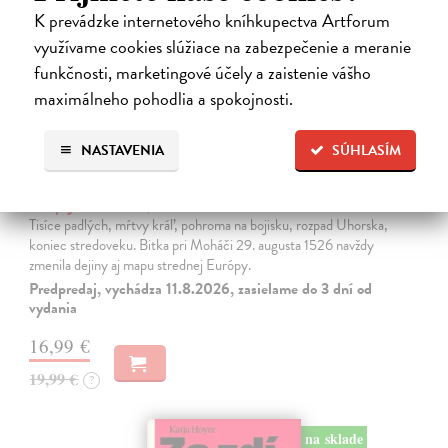
K prevádzke internetového kníhkupectva Artforum
využívame cookies slúžiace na zabezpečenie a meranie
funkčnosti, marketingové účely a zaistenie vášho
maximálneho pohodlia a spokojnosti.
Moháč 1526. Bitka, ktorá zmenila
NASTAVENIA
SÚHLASÍM
strednú Európu
Mocpajchel Roman
| Kniha
Tisíce padlých, mŕtvy kráľ, pohroma na bojisku, rozpad Uhorska,
koniec stredoveku. Bitka pri Moháči 29. augusta 1526 navždy
zmenila dejiny aj mapu strednej Európy.
Predpredaj, vychádza 11.8.2026, zasielame do 3 dní od
vydania
16,99 €
19,99 €
?
na sklade