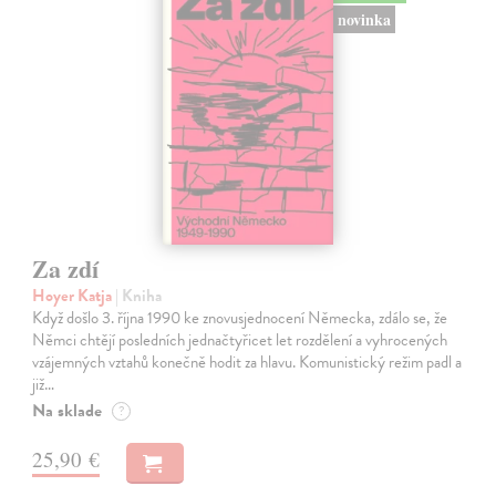
novinka
Za zdí
Hoyer Katja
| Kniha
Když došlo 3. října 1990 ke znovusjednocení Německa, zdálo se, že
Němci chtějí posledních jednačtyřicet let rozdělení a vyhrocených
vzájemných vztahů konečně hodit za hlavu. Komunistický režim padl a
již…
Na sklade
?
25,90 €