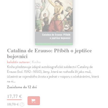
Catalina de Erauso: Příběh o jeptišce
bojovnici
kolektív autorov
| Kniha
Kniha představuje údajně autobiografické svědectví Cataliny de
Erauso (kol. 1592–1650), ženy, která se rozhodla žít jako muž,
účastnit se vojenského života a jednat v rozporu s očekáváními, která
na ni…
Zasielame do 12 dní
17,77 €
18,70 €
?