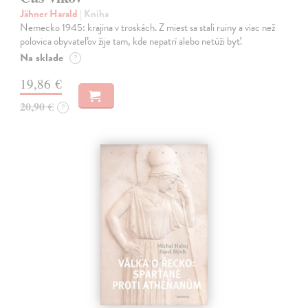
Jähner Harald
| Kniha
Nemecko 1945: krajina v troskách. Z miest sa stali ruiny a viac než
polovica obyvateľov žije tam, kde nepatrí alebo netúži byť.
Na sklade
?
19,86 €
20,90 €
?