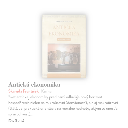
Antická ekonomika
Škvrnda František
| Kniha
Svet antickej ekonomiky pred nami odhaľuje nový horizont
hospodárenia nielen na mikroúrovni (domácnosť), ale aj makroúrovni
(štát). Jej praktická orientácia na morálne hodnoty, akými sú cnosť a
spravodlivosť,…
Do 3 dní