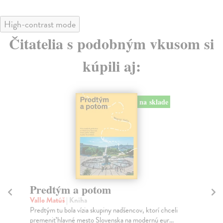
High-contrast mode
Čitatelia s podobným vkusom si
kúpili aj:
na sklade
Město a jeho nejisté zdi
Tr
Murakami Haruki
| Kniha
Ma
Ty jsi to byla, kdo mi vyprávěl o tom městě. Město a
JE
jeho nejisté zdi – dlouho očekávaný román Haru...
NAŠ