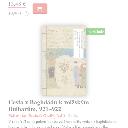
13,48 €
13,90 €
?
na sklade
Cesta z Baghdádu k volžským
Bulharům, 921–922
Fadlan Ibn, Beránek Ondřej (ed.)
| Kniha
V roce 921 se na pokyn ‘abbásovského chalífy vydalo z Baghdádu do
království ležícího při soutoku řek Volha a Kama poselstvo s Ibn