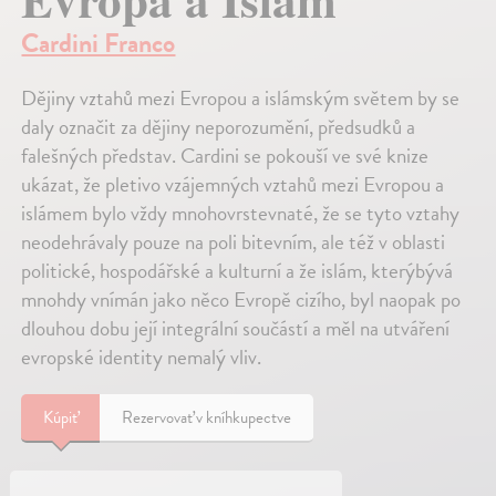
Cardini Franco
Dějiny vztahů mezi Evropou a islámským světem by se
daly označit za dějiny neporozumění, předsudků a
falešných představ. Cardini se pokouší ve své knize
ukázat, že pletivo vzájemných vztahů mezi Evropou a
islámem bylo vždy mnohovrstevnaté, že se tyto vztahy
neodehrávaly pouze na poli bitevním, ale též v oblasti
politické, hospodářské a kulturní a že islám, kterýbývá
mnohdy vnímán jako něco Evropě cizího, byl naopak po
dlouhou dobu její integrální součástí a měl na utváření
evropské identity nemalý vliv.
Kúpiť
Rezervovať v kníhkupectve