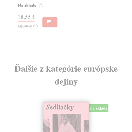
muž
Na sklade
?
Za
31,21 €
22
32,85 €
?
24
Ďalšie z kategórie európske
dejiny
na sklade