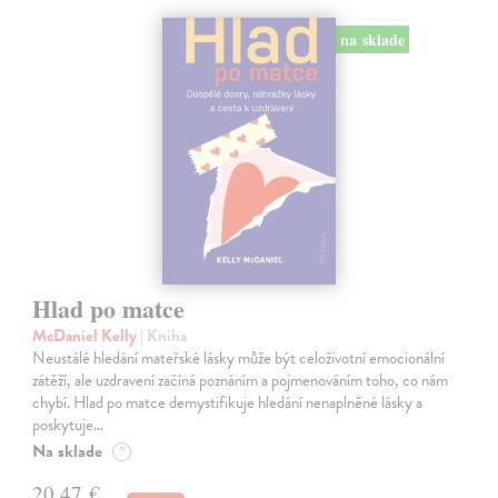
na sklade
Hlad po matce
McDaniel Kelly
| Kniha
Neustálé hledání mateřské lásky může být celoživotní emocionální
zátěží, ale uzdravení začíná poznáním a pojmenováním toho, co nám
chybí. Hlad po matce demystifikuje hledání nenaplněné lásky a
poskytuje…
Na sklade
?
20,47 €