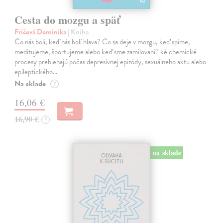
Cesta do mozgu a späť
Fričová Dominika
| Kniha
Čo nás bolí, keď nás bolí hlava? Čo sa deje v mozgu, keď spíme,
meditujeme, športujeme alebo keď sme zamilovaní? ké chemické
procesy prebiehajú počas depresívnej epizódy, sexuálneho aktu alebo
epileptického…
Na sklade
?
16,06 €
16,90 €
?
na sklade