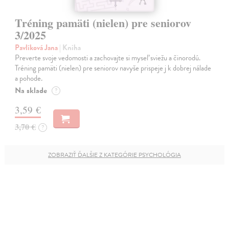
Tréning pamäti (nielen) pre seniorov
3/2025
Pavlíková Jana
| Kniha
Preverte svoje vedomosti a zachovajte si myseľ sviežu a činorodú.
Tréning pamäti (nielen) pre seniorov navyše prispeje j k dobrej nálade
a pohode.
Na sklade
?
3,59 €
3,70 €
?
ZOBRAZIŤ ĎALŠIE Z KATEGÓRIE PSYCHOLÓGIA