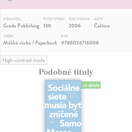
VYDAVATEĽ
POČET STRÁN
ROK VYDANIA
JAZYK
Grada Publishing
130
2006
Čeština
VÄZBA
EAN
Mäkká väzba / Paperback
9788024716008
High-contrast mode
Podobné tituly
na sklade