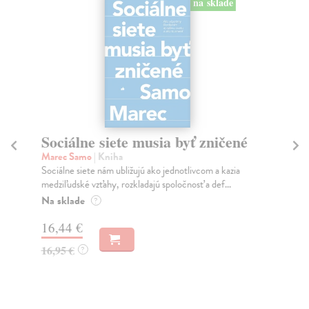
na sklade
Sociálne siete musia byť zničené
S
K
Marec Samo
| Kniha
Sociálne siete nám ubližujú ako jednotlivcom a kazia
Mik
medziľudské vzťahy, rozkladajú spoločnosť a def...
Mon
o k
Na sklade
?
Na
16,44 €
23
16,95 €
?
24