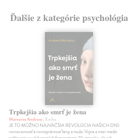
Ďalšie z kategórie psychológia
Trpkejšia ako smrť je žena
Marneros Andreas
| Kniha
JE TO MOŽNO NAJVÄČŠIA REVOLÚCIA NAŠICH DNÍ:
rovnocennosť a rovnoprávnosť ženy a muža. Vojna a mier medzi
pohlaviami sa však nezačali feminizmom 20. storočia, ale ich