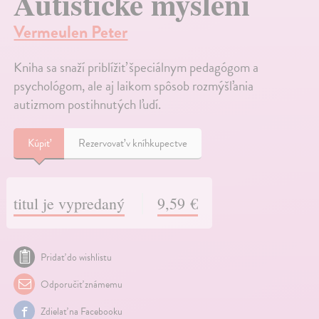
Autistické myšlení
Vermeulen Peter
Kniha sa snaží priblížiť špeciálnym pedagógom a
psychológom, ale aj laikom spôsob rozmýšľania
autizmom postihnutých ľudí.
Kúpiť
Rezervovať v kníhkupectve
titul je vypredaný
9,59 €
Pridať do wishlistu
Odporučiť známemu
Zdielať na Facebooku