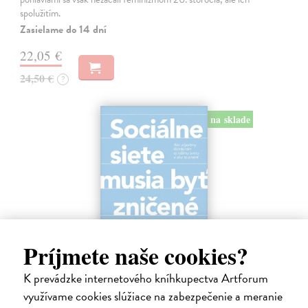
spolužitím.
Zasielame do 14 dní
22,05 €
24,50 €
?
na sklade
Príjmete naše cookies?
K prevádzke internetového kníhkupectva Artforum
Sociálne siete musia byť zničené
využívame cookies slúžiace na zabezpečenie a meranie