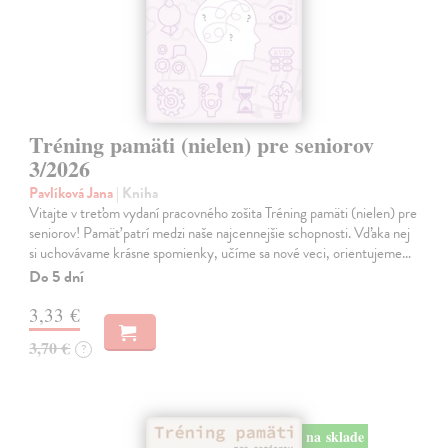
Tréning pamäti (nielen) pre seniorov
3/2026
Pavlíková Jana
| Kniha
Vitajte v treťom vydaní pracovného zošita Tréning pamäti (nielen) pre
seniorov! Pamäť patrí medzi naše najcennejšie schopnosti. Vďaka nej
si uchovávame krásne spomienky, učíme sa nové veci, orientujeme…
Do 5 dní
3,33 €
3,70 €
?
na sklade