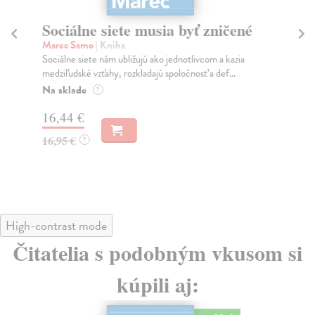
Sociálne siete musia byť zničené
S
K
Marec Samo
| Kniha
Sociálne siete nám ubližujú ako jednotlivcom a kazia
Mik
medziľudské vzťahy, rozkladajú spoločnosť a def...
Mon
o k
Na sklade
?
Na
16,44 €
23
16,95 €
?
24
High-contrast mode
Čitatelia s podobným vkusom si
kúpili aj: