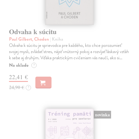
Odvaha k súcitu
Paul Gilbert, Choden
| Kniha
Odvaha k súcitu je sprievodca pre každého, kto chce porozumieť
svojej mysli, zvládať stres, nájsť vnútorný pokoj a rozvíjať láskavý vzťah
k sebe aj druhým. Vďaka praktickým cvičeniam vás naučí, ako si…
Na sklade
?
22,41 €
24,90 €
?
novinka