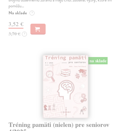
svojmu duševnému zdraviu a majú chuť zdolávať výzvy, ktoré im
pomôžu…
Na sklade
?
3,52 €
3,70 €
?
na sklade
Tréning pamäti (nielen) pre seniorov