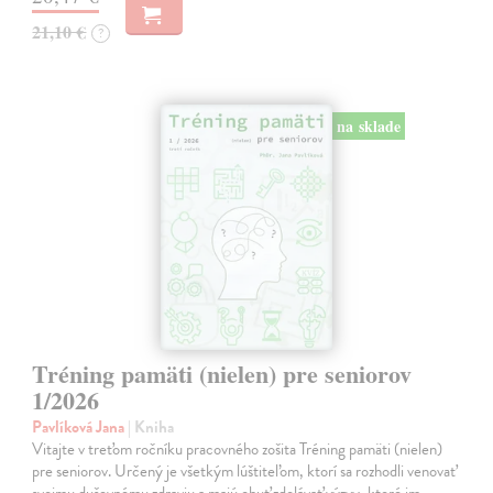
21,10 €
?
na sklade
Tréning pamäti (nielen) pre seniorov
1/2026
Pavlíková Jana
| Kniha
Vitajte v treťom ročníku pracovného zošita Tréning pamäti (nielen)
pre seniorov. Určený je všetkým lúštiteľom, ktorí sa rozhodli venovať