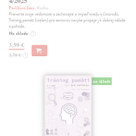
4/2025
Pavlíková Jana
| Kniha
Preverte svoje vedomosti a zachovajte si myseľ sviežu a činorodú.
Tréning pamäti (nielen) pre seniorov navyše prispeje j k dobrej nálade
a pohode.
Na sklade
?
3,59 €
3,70 €
?
na sklade