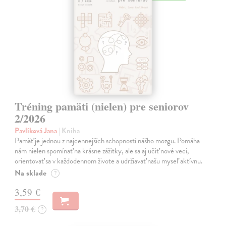
Tréning pamäti (nielen) pre seniorov
2/2026
Pavlíková Jana
| Kniha
Pamäť je jednou z najcennejších schopností nášho mozgu. Pomáha
nám nielen spomínať na krásne zážitky, ale sa aj učiť nové veci,
orientovať sa v každodennom živote a udržiavať našu myseľ aktívnu.
Na sklade
?
3,59 €
3,70 €
?