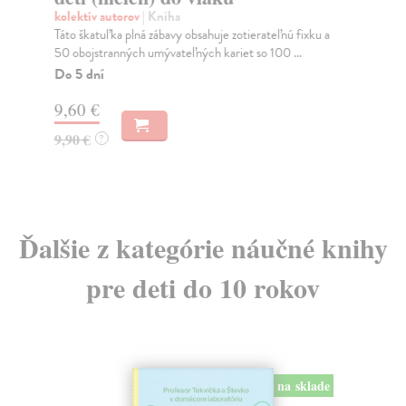
kolektív autorov
| Kniha
kol
Táto škatuľka plná zábavy obsahuje zotierateľnú fixku a
Vst
50 obojstranných umývateľných kariet so 100 ...
kni
Do 5 dní
Do
9,60 €
6,
9,90 €
6,
?
Ďalšie z kategórie náučné knihy
pre deti do 10 rokov
na sklade