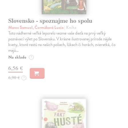
Slovensko - spoznajme ho spolu
Marec Samuel, Čermáková Lucia
| Kniha
Toto nádherné veľké leporelo vezme vaše dieťa na prvý veľký
poznávací výlet po Slovensku. V krásne ilustrovanej prírode nájde
kvety, ktoré rastú na našich poliach, lúkach či horách, zvieratká, čo
majú…
Na sklade
?
6,56 €
6,90 €
?