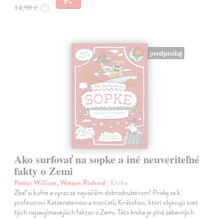
14,90 €
?
predpredaj
Ako surfovať na sopke a iné neuveriteľné
fakty o Zemi
Potter William, Watson Richard
| Kniha
Zbaľ si kufre a vyraz za najväčším dobrodružstvom! Pridaj sa k
profesorovi Katzensteinovi a morčaťu Krištofovi, ktorí objavujú svet
tých najzaujímavejších faktov o Zemi. Táto kniha je plná zábavných