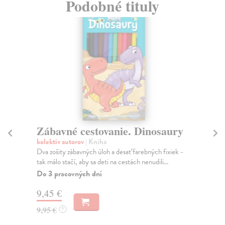
Podobné tituly
Zábavné cestovanie. Dinosaury
Ka
ve
kolektív autorov
| Kniha
Dva zošity zábavných úloh a desať farebných fixiek -
kol
tak málo stačí, aby sa deti na cestách nenudili...
Vst
to
Do 3 pracovných dní
...
9,45 €
Na
9,95 €
?
13