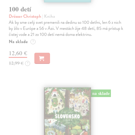
100 detí
Drösser Christoph
| Kniha
Ak by sme celý svet premenili na dedinu so 100 deťmi, len 6 z nich
by žilo v Európe a 56 v Ázii. V mestách žije 48 detí, 85 má prístup k
čistej vode a 21 zo 100 detí nemá doma elektrinu.
Na sklade
?
12,60 €
12,99 €
?
na sklade