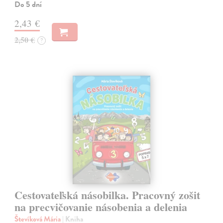
Do 5 dní
2,43 €
2,50 €
?
Cestovateľská násobilka. Pracovný zošit
na precvičovanie násobenia a delenia
Števíková Mária
| Kniha