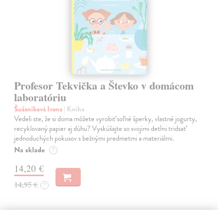
Profesor Tekvička a Števko v domácom
laboratóriu
Šušaníková Ivana
| Kniha
Vedeli ste, že si doma môžete vyrobiť soľné šperky, vlastné jogurty,
recyklovaný papier aj dúhu? Vyskúšajte so svojimi deťmi tridsať
jednoduchých pokusov s bežnými predmetmi a materiálmi.
Na sklade
?
14,20 €
14,95 €
?