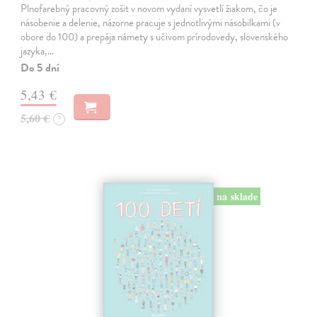
Plnofarebný pracovný zošit v novom vydaní vysvetlí žiakom, čo je
násobenie a delenie, názorne pracuje s jednotlivými násobilkami (v
obore do 100) a prepája námety s učivom prírodovedy, slovenského
jazyka,…
Do 5 dní
5,43 €
5,60 €
?
na sklade