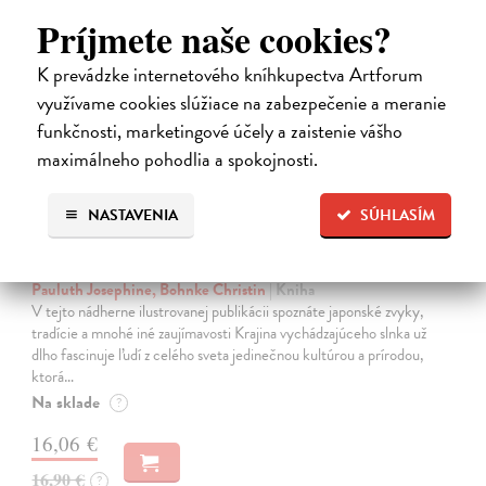
Príjmete naše cookies?
na sklade
K prevádzke internetového kníhkupectva Artforum
využívame cookies slúžiace na zabezpečenie a meranie
funkčnosti, marketingové účely a zaistenie vášho
maximálneho pohodlia a spokojnosti.
NASTAVENIA
SÚHLASÍM
Japonsko. Krajina vychádzajúceho slnka
Pauluth Josephine, Bohnke Christin
| Kniha
V tejto nádherne ilustrovanej publikácii spoznáte japonské zvyky,
tradície a mnohé iné zaujímavosti Krajina vychádzajúceho slnka už
dlho fascinuje ľudí z celého sveta jedinečnou kultúrou a prírodou,
ktorá…
Na sklade
?
16,06 €
16,90 €
?