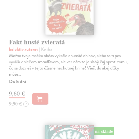
Fakt husté zvieratá
kolektív autorov
| Kniha
Možno tvoja mačka občas vykašle chumáč chlpov, alebo sa ti pes
vyváľa v niečom smradľavom, ale ver nám to je slabý čaj oproti tomu,
čo sa dozvieš v tejto úžasne nechutnej knihe! Vieš, do akej dlžky
môže…
Do 5 dní
9,60 €
9,90 €
?
na sklade