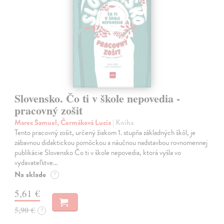
Slovensko. Čo ti v škole nepovedia -
pracovný zošit
Marec Samuel, Čermáková Lucia
| Kniha
Tento pracovný zošit, určený žiakom 1. stupňa základných škôl, je
zábavnou didaktickou pomôckou a náučnou nadstavbou rovnomennej
publikácie Slovensko Čo ti v škole nepovedia, ktorá vyšla vo
vydavateľstve…
Na sklade
?
5,61 €
5,90 €
?