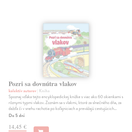
Pozri sa dovnútra vlakov
kolektív autorov
| Kniha
Spoznaj vďaka tejto encyklopedickej knižke s viac ako 60 okienkami s
rôznymi typmi vlakov. Zoznám sa s vlakmi, ktoré za slnečného dňa, za
dažďa či v snehu rachotia po koľajniciach a prevážajú cestujúcich…
Do 5 dní
14,45 €