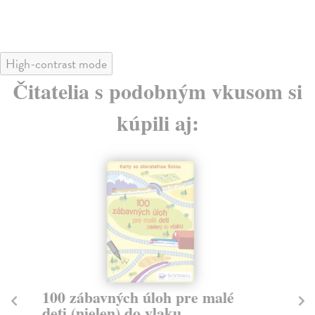
13
High-contrast mode
Čitatelia s podobným vkusom si
kúpili aj:
100 zábavných úloh pre malé
Mo
deti (nielen) do vlaku
P