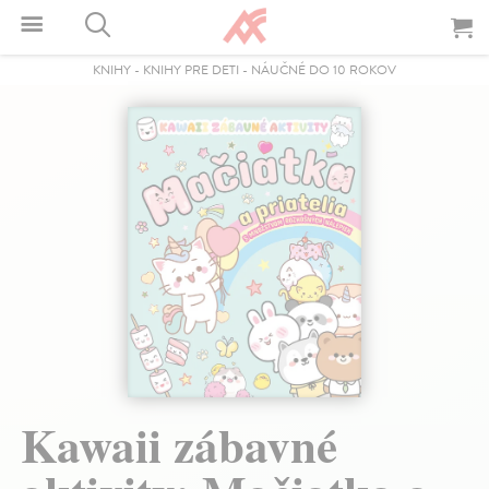
KNIHY
-
KNIHY PRE DETI
-
NÁUČNÉ DO 10 ROKOV
Kawaii zábavné