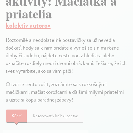
aktivity: Mačiatka a
priatelia
kolektív autorov
Roztomilé a neodolateľné postavičky sa už nevedia
dočkať, kedy sa k nim pridáte a vyriešite s nimi rôzne
úlohy či sudoku, nájdete cestu von z bludiska alebo
označíte rozdiely medzi dvomi obrázkami. Tešia sa, že ich
svet vyfarbíte, ako sa vám páči!
Otvorte tento zošit, zoznámte sa s rozkošnými
mačičkami, mačiatkorožcami a ďalšími milými priateľmi
a užite si kopu parádnej zábavy!
Kúpiť
Rezervovať v kníhkupectve