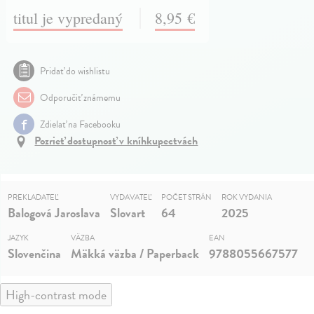
titul je vypredaný
8,95 €
Pridať do wishlistu
Odporučiť známemu
Zdielať na Facebooku
Pozrieť dostupnosť v kníhkupectvách
PREKLADATEĽ
VYDAVATEĽ
POČET STRÁN
ROK VYDANIA
Balogová Jaroslava
Slovart
64
2025
JAZYK
VÄZBA
EAN
Slovenčina
Mäkká väzba / Paperback
9788055667577
High-contrast mode