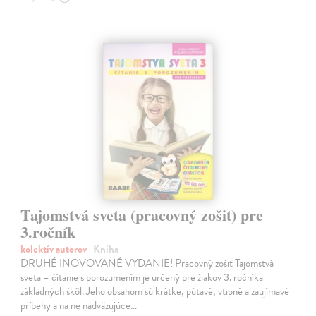
Tajomstvá sveta (pracovný zošit) pre
3.ročník
kolektív autorov
| Kniha
DRUHÉ INOVOVANÉ VYDANIE! Pracovný zošit Tajomstvá
sveta – čítanie s porozumením je určený pre žiakov 3. ročníka
základných škôl. Jeho obsahom sú krátke, pútavé, vtipné a zaujímavé
príbehy a na ne nadväzujúce…