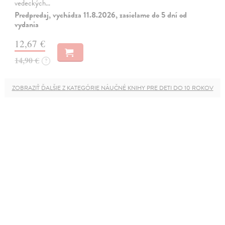
vedeckých…
Predpredaj, vychádza 11.8.2026, zasielame do 5 dní od
vydania
12,67 €
14,90 €
?
ZOBRAZIŤ ĎALŠIE Z KATEGÓRIE NÁUČNÉ KNIHY PRE DETI DO 10 ROKOV