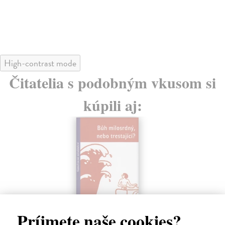
22
High-contrast mode
Čitatelia s podobným vkusom si
kúpili aj:
Príjmete naše cookies?