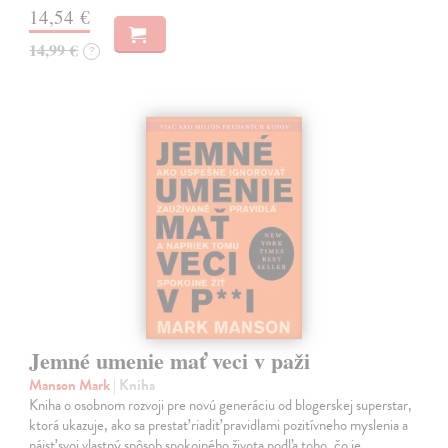
14,54 €
14,99 €
?
Jemné umenie mať veci v paži
Manson Mark
| Kniha
Kniha o osobnom rozvoji pre novú generáciu od blogerskej superstar,
ktorá ukazuje, ako sa prestať riadiť pravidlami pozitívneho myslenia a
nájsť svoj vlastný spôsob spokojného života podľa toho, čo je…