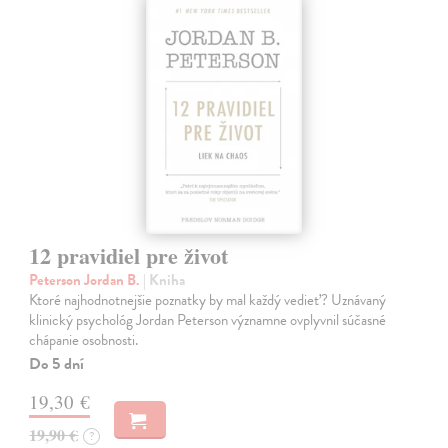
12 pravidiel pre život
Peterson Jordan B.
| Kniha
Ktoré najhodnotnejšie poznatky by mal každý vedieť? Uznávaný
klinický psychológ Jordan Peterson významne ovplyvnil súčasné
chápanie osobnosti.
Do 5 dní
19,30 €
19,90 €
?