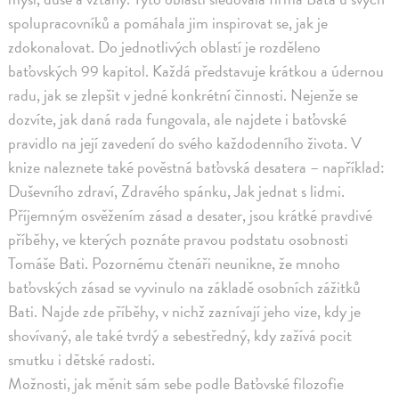
spolupracovníků a pomáhala jim inspirovat se, jak je
zdokonalovat. Do jednotlivých oblastí je rozděleno
baťovských 99 kapitol. Každá představuje krátkou a údernou
radu, jak se zlepšit v jedné konkrétní činnosti. Nejenže se
dozvíte, jak daná rada fungovala, ale najdete i baťovské
pravidlo na její zavedení do svého každodenního života. V
knize naleznete také pověstná baťovská desatera – například:
Duševního zdraví, Zdravého spánku, Jak jednat s lidmi.
Příjemným osvěžením zásad a desater, jsou krátké pravdivé
příběhy, ve kterých poznáte pravou podstatu osobnosti
Tomáše Bati. Pozornému čtenáři neunikne, že mnoho
baťovských zásad se vyvinulo na základě osobních zážitků
Bati. Najde zde příběhy, v nichž zaznívají jeho vize, kdy je
shovívaný, ale také tvrdý a sebestředný, kdy zažívá pocit
smutku i dětské radosti.
Možnosti, jak měnit sám sebe podle Baťovské filozofie