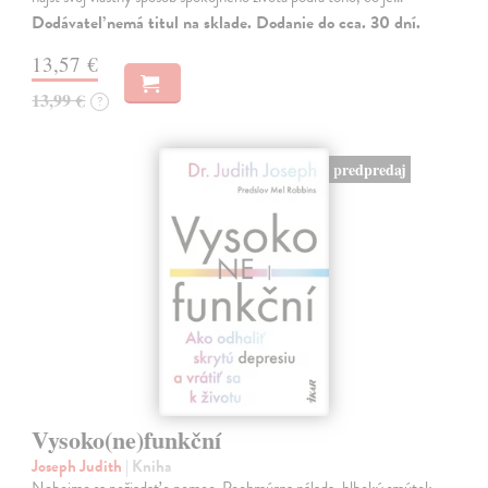
Dodávateľ nemá titul na sklade. Dodanie do cca. 30 dní.
13,57 €
13,99 €
?
predpredaj
Vysoko(ne)funkční
Joseph Judith
| Kniha
Nebojme sa požiadať o pomoc. Pochmúrna nálada, hlboký smútok,