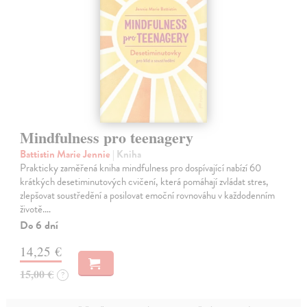
Mindfulness pro teenagery
Battistin Marie Jennie
| Kniha
Prakticky zaměřená kniha mindfulness pro dospívající nabízí 60
krátkých desetiminutových cvičení, která pomáhají zvládat stres,
zlepšovat soustředění a posilovat emoční rovnováhu v každodenním
životě.…
Do 6 dní
14,25 €
15,00 €
?