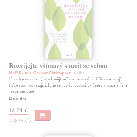
Rozvíjejte všímavý soucit se sebou
Neff Kristin, Germer Christopher
| Kniha
Chováte se k druhým laskavěji než k sobě samým? Přitom existují
tisíce studií dokazujících, že se vyplácí podpořit v časech nouze a tísně
i sebe samotné.
Do 6 dní
18,24 €
18,80 €
?