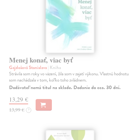
Menej konať, viac byť
Gajdošová Stanislava
| Kniha
Strávila som roky vo väzení, žila som v zajatí výkonu. Vlastnú hodnotu
som nachádzala v tom, koľko toho zvládnem.
Dodávateľ nemá titul na sklade. Dodanie do cca. 30 dní.
13,29 €
13,99 €
?