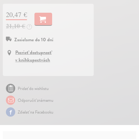
20,47 €
21,10 €
?
Zasielame do 10 dní
Pozrieť dostupnosť
v kníhkupectvách
Pridať do wishlistu
Odporučiť známemu
Zdielať na Facebooku