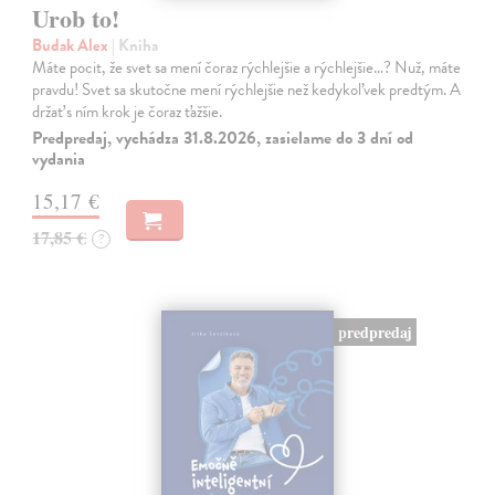
Urob to!
Budak Alex
| Kniha
Máte pocit, že svet sa mení čoraz rýchlejšie a rýchlejšie…? Nuž, máte
pravdu! Svet sa skutočne mení rýchlejšie než kedykoľvek predtým. A
držať s ním krok je čoraz ťažšie.
Predpredaj, vychádza 31.8.2026, zasielame do 3 dní od
vydania
15,17 €
17,85 €
?
predpredaj