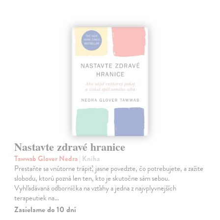
Nastavte zdravé hranice
Tawwab Glover Nedra
| Kniha
Prestaňte sa vnútorne trápiť, jasne povedzte, čo potrebujete, a zažite
slobodu, ktorú pozná len ten, kto je skutočne sám sebou.
Vyhľadávaná odborníčka na vzťahy a jedna z najvplyvnejších
terapeutiek na…
Zasielame do 10 dní