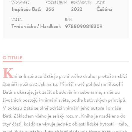
VYDAVATEĽ
POČET STRÁN
ROK VYDANIA
JAZYK
Inspirace Baťa
366
2022
Čeština
VÄZBA
EAN
Tvrdá väzba / Hardback
9788090818309
O TITULE
K
niha Inspirace Baťa je první svého druhu, protože nabízí
čtenáři možnost: Jak na to. Přináší nový pohled na filozofii
Baťa a ukazuje, jak začít s budováním sebe sama, změnou
životních postojů i vnímání světa, podle baťovských principů.
V odkazu Baťa se plně odráží vnímání jeho autora Tomáše
Bati. Základem všeho je selský rozum. Kniha je rozdělena do
čtyř částí. každá se věnuje jedné z oblasti lidské bytosti – tělo,
mysl, duše a vztahy. Tyto oblasti sledovala firma Baťa u svých