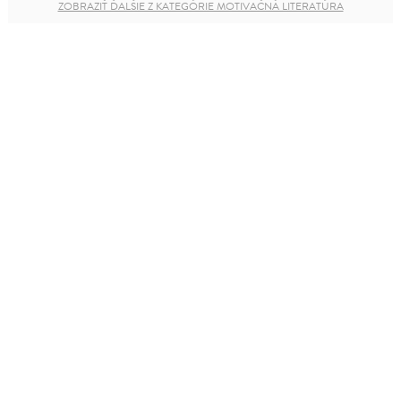
ZOBRAZIŤ ĎALŠIE Z KATEGÓRIE MOTIVAČNÁ LITERATÚRA