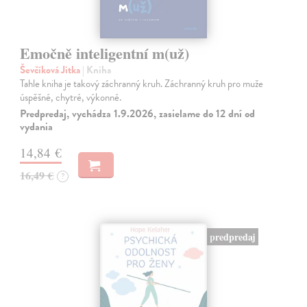
Emočně inteligentní m(už)
Ševčíková Jitka
| Kniha
Tahle kniha je takový záchranný kruh. Záchranný kruh pro muže
úspěšné, chytré, výkonné.
Predpredaj, vychádza 1.9.2026, zasielame do 12 dní od
vydania
14,84 €
16,49 €
?
predpredaj