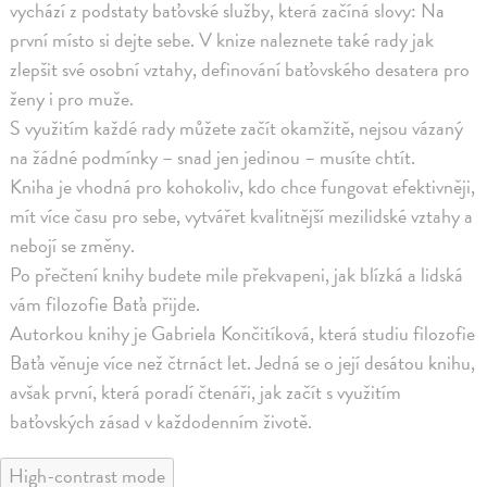
vychází z podstaty baťovské služby, která začíná slovy: Na
první místo si dejte sebe. V knize naleznete také rady jak
zlepšit své osobní vztahy, definování baťovského desatera pro
ženy i pro muže.
S využitím každé rady můžete začít okamžitě, nejsou vázaný
na žádné podmínky – snad jen jedinou – musíte chtít.
Kniha je vhodná pro kohokoliv, kdo chce fungovat efektivněji,
mít více času pro sebe, vytvářet kvalitnější mezilidské vztahy a
nebojí se změny.
Po přečtení knihy budete mile překvapeni, jak blízká a lidská
vám filozofie Baťa přijde.
Autorkou knihy je Gabriela Končitíková, která studiu filozofie
Baťa věnuje více než čtrnáct let. Jedná se o její desátou knihu,
avšak první, která poradí čtenáři, jak začít s využitím
baťovských zásad v každodenním životě.
High-contrast mode