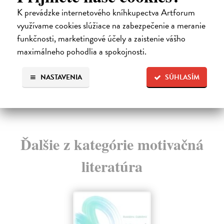
Bůh milosrdný, nebo trestající?
T
K prevádzke internetového kníhkupectva Artforum
Vlková Gabriela Ivana
| Kniha
Bab
využívame cookies slúžiace na zabezpečenie a meranie
Stránky Starého zákona se doslova hemží krutostí.
Jea
Snad by se to dalo ještě nějak skousnout, kdyby se...
a p
funkčnosti, marketingové účely a zaistenie vášho
Zasielame do 12 dní
Za
maximálneho pohodlia a spokojnosti.
4,56 €
17
NASTAVENIA
SÚHLASÍM
4,70 €
18
?
Ďalšie z kategórie motivačná
literatúra