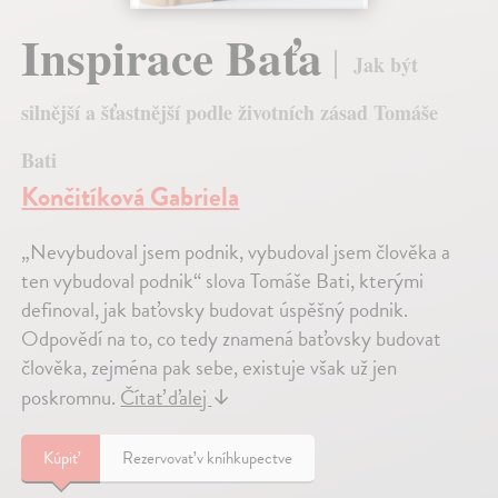
Inspirace Baťa
Jak být
silnější a šťastnější podle životních zásad Tomáše
Bati
Končitíková Gabriela
„Nevybudoval jsem podnik, vybudoval jsem člověka a
ten vybudoval podnik“ slova Tomáše Bati, kterými
definoval, jak baťovsky budovat úspěšný podnik.
Odpovědí na to, co tedy znamená baťovsky budovat
člověka, zejména pak sebe, existuje však už jen
poskromnu.
Čítať ďalej
↓
Kúpiť
Rezervovať v kníhkupectve