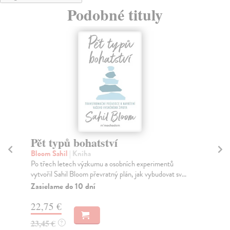
Podobné tituly
Pět typů bohatství
D
Bloom Sahil
| Kniha
Gr
Po třech letech výzkumu a osobních experimentů
Ben
vytvořil Sahil Bloom převratný plán, jak vybudovat sv...
nab
rad
Zasielame do 10 dní
Na
22,75 €
21
23,45 €
?