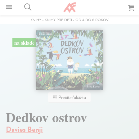
KNIHY
-
KNIHY PRE DETI
-
OD 4 DO 6 ROKOV
na sklade
Prečítať ukážku
Dedkov ostrov
Davies Benji