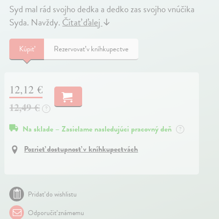
Syd mal rád svojho dedka a dedko zas svojho vnúčika
Syda. Navždy.
Čítať ďalej
↓
Kúpiť
Rezervovať v kníhkupectve
12,12 €
12,49 €
?
Na sklade – Zasielame nasledujúci pracovný deň
?
Pozrieť dostupnosť v kníhkupectvách
Pridať do wishlistu
Odporučiť známemu