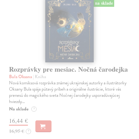
na sklade
Rozprávky pre mesiac. Nočná čarodejka
Bula Oksana
| Kniha
Nová komiksová rozprávka známej ukrajinskej autorky a ilustrátorky
Oksany Bula spája pútavý príbeh a originálne ilustrácie, ktoré vás
prenesú do magického sveta Nočnej čarodejky usporadúvajúcej
hviezdy…
Na sklade
?
16,44 €
16,95 €
?