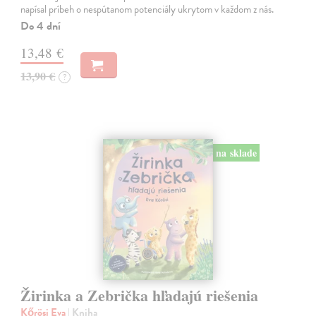
napísal príbeh o nespútanom potenciály ukrytom v každom z nás.
Do 4 dní
13,48 €
13,90 €
?
na sklade
Žirinka a Zebrička hľadajú riešenia
Kőrösi Eva
| Kniha