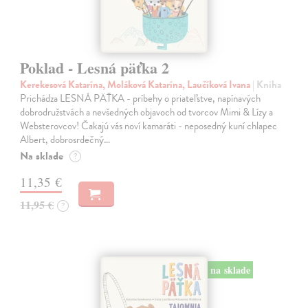
Poklad - Lesná päťka 2
Kerekesová Katarína, Moláková Katarína, Laučíková Ivana
| Kniha
Prichádza LESNÁ PÄŤKA - príbehy o priateľstve, napínavých
dobrodružstvách a nevšedných objavoch od tvorcov Mimi & Lízy a
Websterovcov! Čakajú vás noví kamaráti - neposedný kuní chlapec
Albert, dobrosrdečný…
Na sklade
?
11,35 €
11,95 €
?
na sklade