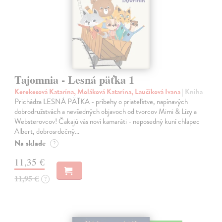
Tajomnia - Lesná päťka 1
Kerekesová Katarína, Moláková Katarína, Laučíková Ivana
| Kniha
Prichádza LESNÁ PÄŤKA - príbehy o priateľstve, napínavých
dobrodružstvách a nevšedných objavoch od tvorcov Mimi & Lízy a
Websterovcov! Čakajú vás noví kamaráti - neposedný kuní chlapec
Albert, dobrosrdečný…
Na sklade
?
11,35 €
11,95 €
?