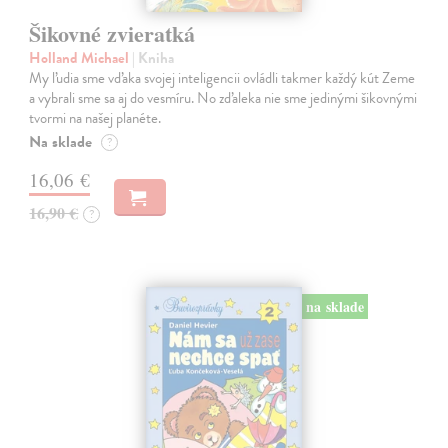
Šikovné zvieratká
Holland Michael
| Kniha
My ľudia sme vďaka svojej inteligencii ovládli takmer každý kút Zeme
a vybrali sme sa aj do vesmíru. No zďaleka nie sme jedinými šikovnými
tvormi na našej planéte.
Na sklade
?
16,06 €
16,90 €
?
na sklade