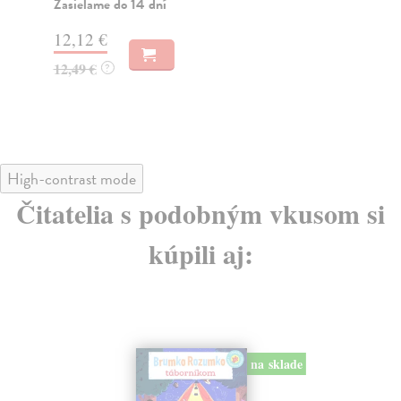
Zasielame do 14 dní
Za
12,12 €
12
12,49 €
12
?
High-contrast mode
Čitatelia s podobným vkusom si
kúpili aj: