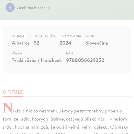
Zdielať na Facebooku
VYDAVATEĽ
POČET STRÁN
ROK VYDANIA
JAZYK
Albatros
32
2024
Slovenčina
VÄZBA
EAN
Tvrdá väzba / Hardback
9788056629352
O TITULE
N
ikto a nič to nezmení. Jemný pestrofarebný príbeh o
tom, že ľudia, ktorých ľúbime, ostávajú blízko nás – v našom
srdci, hoci sa nám zdá, že odišli veľmi, veľmi ďaleko. Obrázky