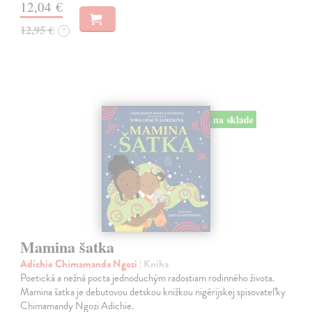
12,04 €
12,95 €
?
na sklade
Mamina šatka
Adichie Chimamanda Ngozi
| Kniha
Poetická a nežná pocta jednoduchým radostiam rodinného života.
Mamina šatka je debutovou detskou knižkou nigérijskej spisovateľky
Chimamandy Ngozi Adichie.