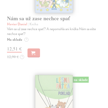
Nám sa už zase nechce spať
Hevier Daniel
| Kniha
Vám sa už zase nechce spať? A nepomohla ani knižka Nám sa ešte
nechce spať?
Na sklade
?
12,51 €
12,90 €
?
na sklade