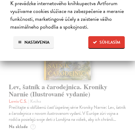
K prevádzke internetového kníhkupectva Artforum
využívame cookies slúžiace na zabezpečenie a meranie
funkčnosti, marketingové účely a zaistenie vášho
maximálneho pohodlia a spokojnosti.
na sklade
NASTAVENIA
SÚHLASÍM
Lev, šatník a čarodejnica. Kroniky
Narnie (Ilustrované vydanie)
Lewis C.S.
| Kniha
Prečítajte si obľúbenú časť úspešnej série Kroniky Narnie: Lev, šatník
a čarodejnica v novom ilustrovanom vydaní. V Európe zúri vojna a
rodičia posielajú svoje deti z Londýna na vidiek, aby ich chránili…
Na sklade
?