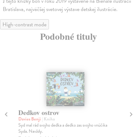
z tejto knižky boli v roku 2019 vystavené na Bienále ilustrácií
Bratislava, najväčšej svetovej výstave detskej ilustrácie.
High-contrast mode
Podobné tituly
Dedkov ostrov
B
Davies Benji
| Kniha
Dav
Syd mal rád svojho dedka a dedko zas svojho vnúčika
Noi
Syda. Navždy.
opu