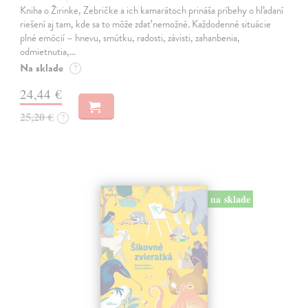
Kniha o Žirinke, Zebričke a ich kamarátoch prináša príbehy o hľadaní
riešení aj tam, kde sa to môže zdať nemožné. Každodenné situácie
plné emócií – hnevu, smútku, radosti, závisti, zahanbenia,
odmietnutia,…
Na sklade
?
24,44 €
25,20 €
?
na sklade