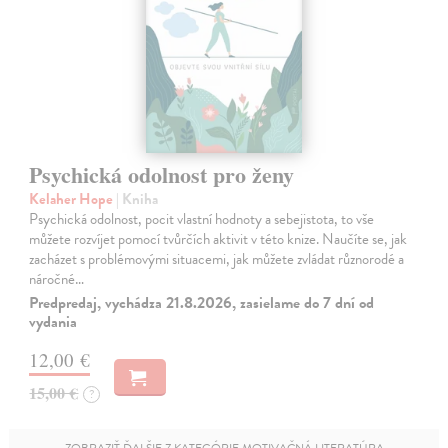
Psychická odolnost pro ženy
Kelaher Hope
| Kniha
Psychická odolnost, pocit vlastní hodnoty a sebejistota, to vše
můžete rozvíjet pomocí tvůrčích aktivit v této knize. Naučíte se, jak
zacházet s problémovými situacemi, jak můžete zvládat různorodé a
náročné…
Predpredaj, vychádza 21.8.2026, zasielame do 7 dní od
vydania
12,00 €
15,00 €
?
ZOBRAZIŤ ĎALŠIE Z KATEGÓRIE MOTIVAČNÁ LITERATÚRA