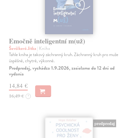
Emočně inteligentní m(už)
Ševčíková Jitka
| Kniha
Tahle kniha je takový záchranný kruh. Záchranný kruh pro muže
úspěšné, chytré, výkonné.
Predpredaj, vychádza 1.9.2026, zasielame do 12 dní od
vydania
14,84 €
16,49 €
?
predpredaj