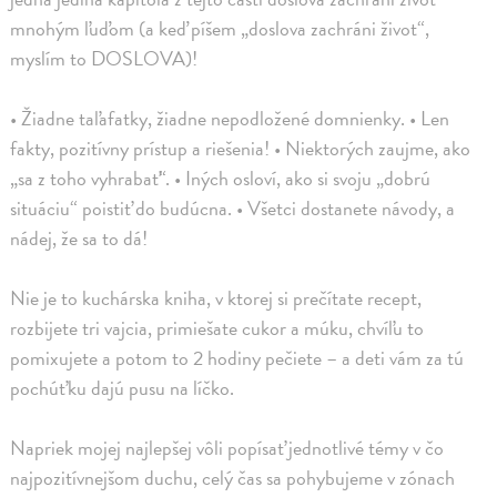
mnohým ľuďom (a keď píšem „doslova zachráni život“,
myslím to DOSLOVA)!
• Žiadne taľafatky, žiadne nepodložené domnienky. • Len
fakty, pozitívny prístup a riešenia! • Niektorých zaujme, ako
„sa z toho vyhrabať“. • Iných osloví, ako si svoju „dobrú
situáciu“ poistiť do budúcna. • Všetci dostanete návody, a
nádej, že sa to dá!
Nie je to kuchárska kniha, v ktorej si prečítate recept,
rozbijete tri vajcia, primiešate cukor a múku, chvíľu to
pomixujete a potom to 2 hodiny pečiete – a deti vám za tú
pochúťku dajú pusu na líčko.
Napriek mojej najlepšej vôli popísať jednotlivé témy v čo
najpozitívnejšom duchu, celý čas sa pohybujeme v zónach