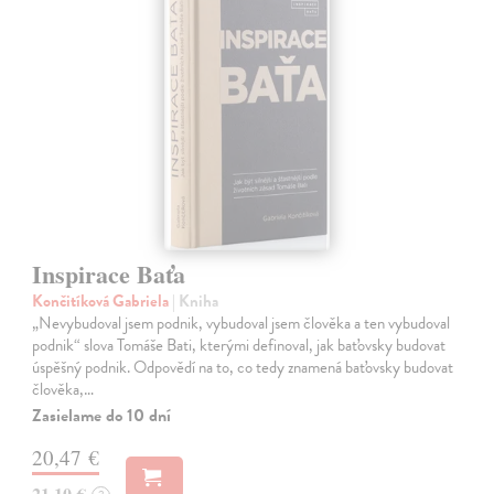
Inspirace Baťa
Končitíková Gabriela
| Kniha
„Nevybudoval jsem podnik, vybudoval jsem člověka a ten vybudoval
podnik“ slova Tomáše Bati, kterými definoval, jak baťovsky budovat
úspěšný podnik. Odpovědí na to, co tedy znamená baťovsky budovat
člověka,…
Zasielame do 10 dní
20,47 €
21,10 €