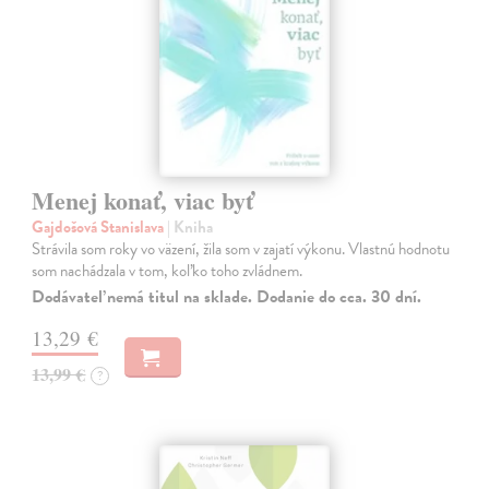
Menej konať, viac byť
Gajdošová Stanislava
| Kniha
Strávila som roky vo väzení, žila som v zajatí výkonu. Vlastnú hodnotu
som nachádzala v tom, koľko toho zvládnem.
Dodávateľ nemá titul na sklade. Dodanie do cca. 30 dní.
13,29 €
13,99 €
?