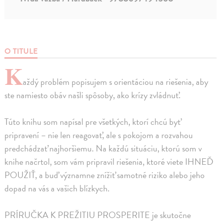
O TITULE
K
aždý problém popisujem s orientáciou na riešenia, aby
ste namiesto obáv našli spôsoby, ako krízy zvládnuť.
Túto knihu som napísal pre všetkých, ktorí chcú byť
pripravení – nie len reagovať, ale s pokojom a rozvahou
predchádzať najhoršiemu. Na každú situáciu, ktorú som v
knihe načrtol, som vám pripravil riešenia, ktoré viete IHNEĎ
POUŽIŤ, a buď významne znížiť samotné riziko alebo jeho
dopad na vás a vašich blízkych.
PRÍRUČKA K PREŽITIU PROSPERITE je skutočne