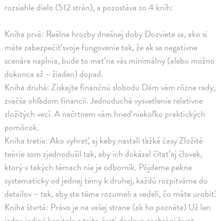
rozsiahle dielo (512 strán), a pozostáva zo 4 kníh:
Kniha prvá: Reálne hrozby dnešnej doby Dozviete sa, ako si
máte zabezpečiť svoje fungovanie tak, že ak sa negatívne
scenáre naplnia, bude to mať na vás minimálny (alebo možno
dokonca až – žiaden) dopad.
Kniha druhá: Získajte finančnú slobodu Dám vám rôzne rady,
zväčša ohľadom financií. Jednoduché vysvetlenie relatívne
zložitých vecí. A načrtnem vám hneď niekoľko praktických
pomôcok.
Kniha tretia: Ako vyhrať, aj keby nastali ťažké časy Zložité
teórie som zjednodušil tak, aby ich dokázal čítať aj človek,
ktorý v takých témach nie je odborník. Pôjdeme pekne
systematicky od jednej témy k druhej, každú rozpitváme do
detailov – tak, aby ste téme rozumeli a vedeli, čo máte urobiť.
Kniha štvrtá: Právo je na vašej strane (ak ho poznáte) Už len
jedna jediná kapitola z tejto časti doslova zachráni život