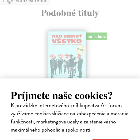
High-contrast mode
Podobné tituly
na sklade
Ako vedieť všetko
Vš
Príjmete naše cookies?
Wiss Elke
| Kniha
Ma
Kniha, ktorá zbystrí tvoje myslenie, otvorí nové
Vo 
K prevádzke internetového kníhkupectva Artforum
horizonty a prehĺbi vzťahy – doma aj v práci. Ako v...
pri
využívame cookies slúžiace na zabezpečenie a meranie
p...
Na sklade
?
funkčnosti, marketingové účely a zaistenie vášho
Do
16,39 €
maximálneho pohodlia a spokojnosti.
12
16,90 €
?