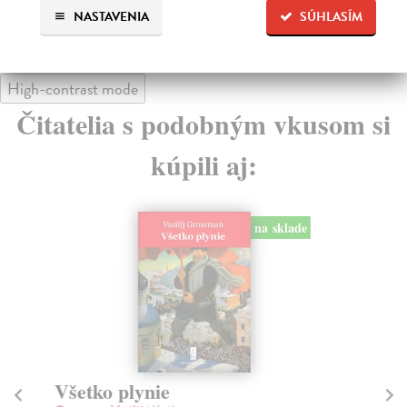
12
NASTAVENIA
SÚHLASÍM
High-contrast mode
Čitatelia s podobným vkusom si
kúpili aj:
na sklade
Všetko plynie
V