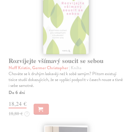
Rozvíjejte všímavý soucit se sebou
Neff Kristin, Germer Christopher
| Kniha
Chováte se k druhým laskavěji než k sobě samým? Přitom existují
tisíce studií dokazujících, že se vyplácí podpořit v časech nouze a tísně
i sebe samotné.
Do 6 dní
18,24 €
18,80 €
?