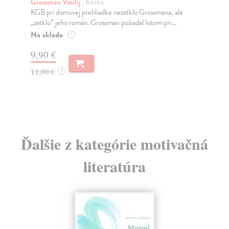
Grossman Vasilij
| Kniha
Fil
KGB pri domovej prehliadke nezatklo Grossmana, ale
Vys
„zatklo” jeho román. Grossman požiadal listom pri...
sú 
Na sklade
Do
?
9,90 €
12
11,00 €
12
?
Ďalšie z kategórie motivačná
literatúra