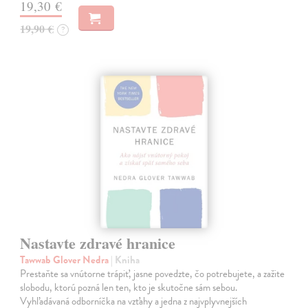
19,30 €
19,90 €
?
Nastavte zdravé hranice
Tawwab Glover Nedra
| Kniha
Prestaňte sa vnútorne trápiť, jasne povedzte, čo potrebujete, a zažite
slobodu, ktorú pozná len ten, kto je skutočne sám sebou.
Vyhľadávaná odborníčka na vzťahy a jedna z najvplyvnejších