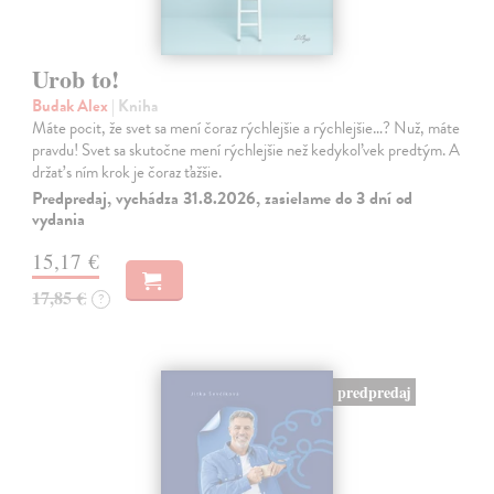
Urob to!
Budak Alex
| Kniha
Máte pocit, že svet sa mení čoraz rýchlejšie a rýchlejšie…? Nuž, máte
pravdu! Svet sa skutočne mení rýchlejšie než kedykoľvek predtým. A
držať s ním krok je čoraz ťažšie.
Predpredaj, vychádza 31.8.2026, zasielame do 3 dní od
vydania
15,17 €
17,85 €
?
predpredaj