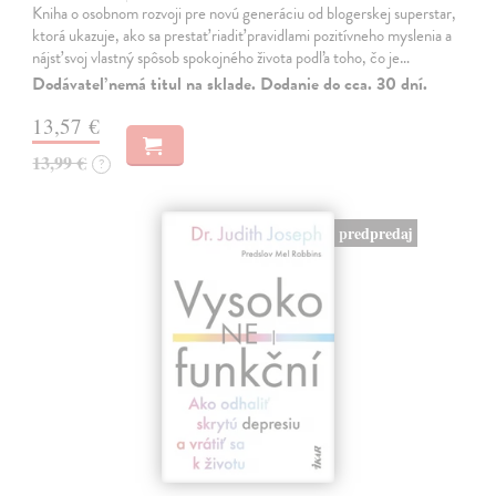
Kniha o osobnom rozvoji pre novú generáciu od blogerskej superstar,
ktorá ukazuje, ako sa prestať riadiť pravidlami pozitívneho myslenia a
nájsť svoj vlastný spôsob spokojného života podľa toho, čo je…
Dodávateľ nemá titul na sklade. Dodanie do cca. 30 dní.
13,57 €
13,99 €
?
predpredaj