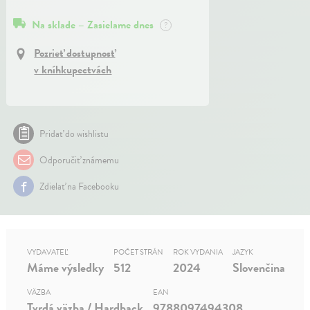
Na sklade – Zasielame dnes
?
Pozrieť dostupnosť
v kníhkupectvách
Pridať do wishlistu
Odporučiť známemu
Zdielať na Facebooku
VYDAVATEĽ
POČET STRÁN
ROK VYDANIA
JAZYK
Máme výsledky
512
2024
Slovenčina
VÄZBA
EAN
Tvrdá väzba / Hardback
9788097494308