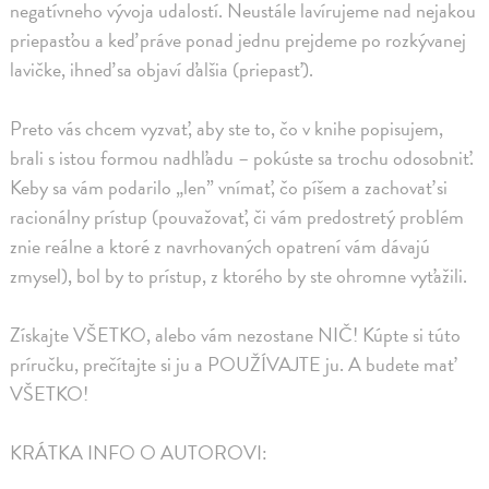
negatívneho vývoja udalostí. Neustále lavírujeme nad nejakou
priepasťou a keď práve ponad jednu prejdeme po rozkývanej
lavičke, ihneď sa objaví ďalšia (priepasť).
Preto vás chcem vyzvať, aby ste to, čo v knihe popisujem,
brali s istou formou nadhľadu – pokúste sa trochu odosobniť.
Keby sa vám podarilo „len” vnímať, čo píšem a zachovať si
racionálny prístup (pouvažovať, či vám predostretý problém
znie reálne a ktoré z navrhovaných opatrení vám dávajú
zmysel), bol by to prístup, z ktorého by ste ohromne vyťažili.
Získajte VŠETKO, alebo vám nezostane NIČ! Kúpte si túto
príručku, prečítajte si ju a POUŽÍVAJTE ju. A budete mať
VŠETKO!
KRÁTKA INFO O AUTOROVI: