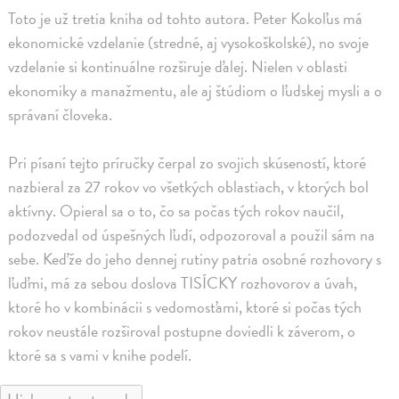
Toto je už tretia kniha od tohto autora. Peter Kokoľus má
ekonomické vzdelanie (stredné, aj vysokoškolské), no svoje
vzdelanie si kontinuálne rozširuje ďalej. Nielen v oblasti
ekonomiky a manažmentu, ale aj štúdiom o ľudskej mysli a o
správaní človeka.
Pri písaní tejto príručky čerpal zo svojich skúseností, ktoré
nazbieral za 27 rokov vo všetkých oblastiach, v ktorých bol
aktívny. Opieral sa o to, čo sa počas tých rokov naučil,
podozvedal od úspešných ľudí, odpozoroval a použil sám na
sebe. Keďže do jeho dennej rutiny patria osobné rozhovory s
ľuďmi, má za sebou doslova TISÍCKY rozhovorov a úvah,
ktoré ho v kombinácii s vedomosťami, ktoré si počas tých
rokov neustále rozširoval postupne doviedli k záverom, o
ktoré sa s vami v knihe podelí.