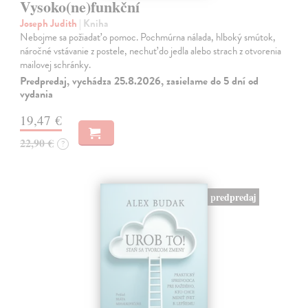
Vysoko(ne)funkční
Joseph Judith
| Kniha
Nebojme sa požiadať o pomoc. Pochmúrna nálada, hlboký smútok,
náročné vstávanie z postele, nechuť do jedla alebo strach z otvorenia
mailovej schránky.
Predpredaj, vychádza 25.8.2026, zasielame do 5 dní od
vydania
19,47 €
22,90 €
?
predpredaj