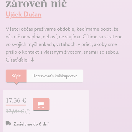
zároveň nič
Ujček Dušan
Všetci občas prežívame obdobie, keď máme pocit, že
nás nič nenapĺňa, nebaví, nezaujíma. Cítime sa stratene
vo svojich myšlienkach, vzťahoch, v práci, akoby sme
prišlo o kontakt s vlastným životom, snami i so sebou.
Čítať ďalej
↓
Kúpiť
Rezervovať v kníhkupectve
17,36 €
17,90 €
?
Zasielame do 6 dní