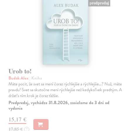
predpredaj
Urob to!
Budak Alex
| Kniha
Máte pocit, že svet sa mení čoraz rýchlejšie a rýchlejšie…? Nuž, máte
pravdu! Svet sa skutočne mení rýchlejšie než kedykoľvek predtým. A
držať s ním krok je čoraz ťažšie.
Predpredaj, vychádza 31.8.2026, zasielame do 3 dní od
vydania
15,17 €
17,85 €
?