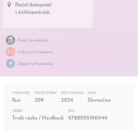
Pozrieť dostupnosť
v kníhkupectvách
Pridať do wishlistu
Odporučiť známemu
Zdielať na Facebooku
VYDAVATEĽ
POČET STRÁN
ROK VYDANIA
JAZYK
Ikar
208
2024
Slovenčina
VÄZBA
EAN
Tvrdá väzba / Hardback
9788055196046