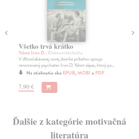
B
Ke
Všetko trvá krátko
Kni
Yalom Irvin D.
| Elektronická kniha
k p
V dlhoočakávanej novej zbierke príbehov opisuje
Na
renomovaný psychiater Irvin D. Yalom zápas, ktorý po...
Na stiahnutie ako
EPUB
,
MOBI
a
PDF
11
7,90 €
Ďalšie z kategórie motivačná
literatúra