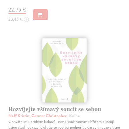
22,75 €
23,45 €
?
Rozvíjejte všímavý soucit se sebou
Neff Kristin, Germer Christopher
| Kniha
Chováte se k druhým laskavěji než k sobě samým? Přitom existují
tisíce studií dokazujících, že se vyplácí podpořit v časech nouze a tísně