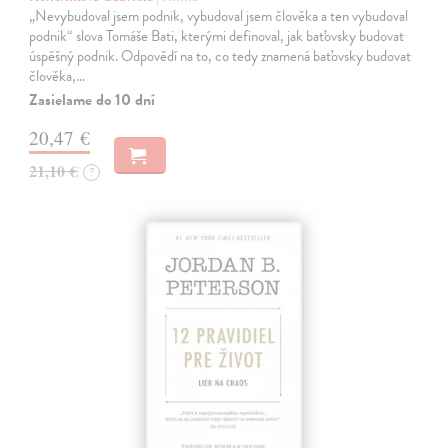
„Nevybudoval jsem podnik, vybudoval jsem člověka a ten vybudoval
podnik“ slova Tomáše Bati, kterými definoval, jak baťovsky budovat
úspěšný podnik. Odpovědí na to, co tedy znamená baťovsky budovat
člověka,…
Zasielame do 10 dní
20,47 €
21,10 €
?