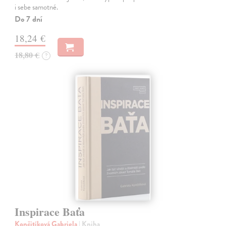
i sebe samotné.
Do 7 dní
18,24 €
18,80 €
?
Inspirace Baťa
Končitíková Gabriela
| Kniha