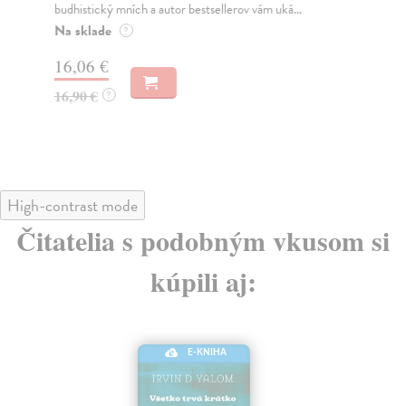
budhistický mních a autor bestsellerov vám uká...
živo
Na sklade
Do
?
16,06 €
19
16,90 €
19
?
High-contrast mode
Čitatelia s podobným vkusom si
kúpili aj:
E-KNIHA