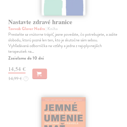
Nastavte zdravé hranice
Tawwab Glover Nedra
| Kniha
Prestaňte sa vnútorne trápiť, jasne povedzte, čo potrebujete, a zažite
slobodu, ktorú pozná len ten, kto je skutočne sám sebou.
Vyhľadávaná odborníčka na vzťahy a jedna z najvplyvnejších
terapeutiek na…
Zasielame do 10 dní
14,54 €
14,99 €
?