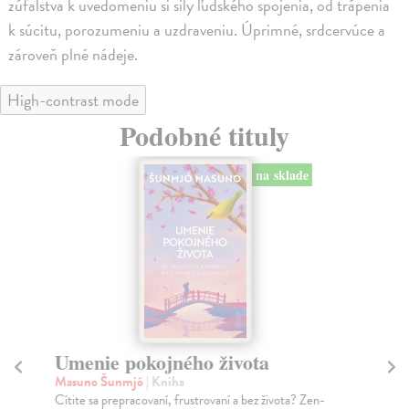
zúfalstva k uvedomeniu si sily ľudského spojenia, od trápenia
k súcitu, porozumeniu a uzdraveniu. Úprimné, srdcervúce a
zároveň plné nádeje.
High-contrast mode
Podobné tituly
na sklade
Umenie pokojného života
Ko
Masuno Šunmjó
| Kniha
Hr
Cítite sa prepracovaní, frustrovaní a bez života? Zen-
Pen