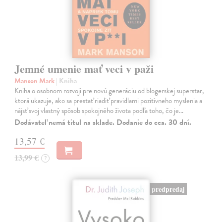
Jemné umenie mať veci v paži
Manson Mark
| Kniha
Kniha o osobnom rozvoji pre novú generáciu od blogerskej superstar,
ktorá ukazuje, ako sa prestať riadiť pravidlami pozitívneho myslenia a
nájsť svoj vlastný spôsob spokojného života podľa toho, čo je…
Dodávateľ nemá titul na sklade. Dodanie do cca. 30 dní.
13,57 €
13,99 €
?
predpredaj