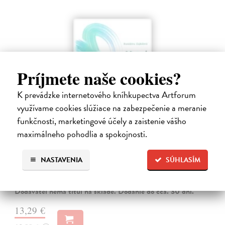
Príjmete naše cookies?
K prevádzke internetového kníhkupectva Artforum
využívame cookies slúžiace na zabezpečenie a meranie
funkčnosti, marketingové účely a zaistenie vášho
maximálneho pohodlia a spokojnosti.
Menej konať, viac byť
Gajdošová Stanislava
| Kniha
NASTAVENIA
SÚHLASÍM
Strávila som roky vo väzení, žila som v zajatí výkonu. Vlastnú hodnotu
som nachádzala v tom, koľko toho zvládnem.
Dodávateľ nemá titul na sklade. Dodanie do cca. 30 dní.
13,29 €