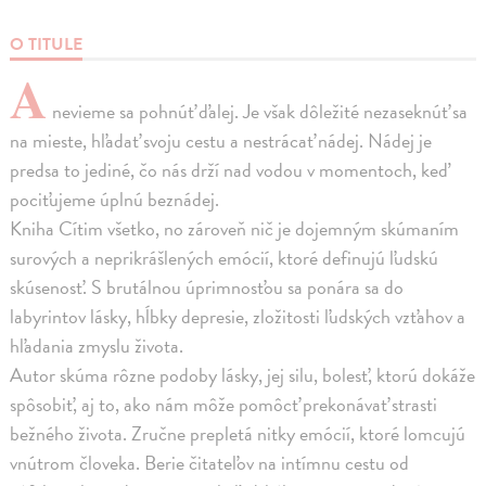
O TITULE
A
nevieme sa pohnúť ďalej. Je však dôležité nezaseknúť sa
na mieste, hľadať svoju cestu a nestrácať nádej. Nádej je
predsa to jediné, čo nás drží nad vodou v momentoch, keď
pociťujeme úplnú beznádej.
Kniha Cítim všetko, no zároveň nič je dojemným skúmaním
surových a neprikrášlených emócií, ktoré definujú ľudskú
skúsenosť. S brutálnou úprimnosťou sa ponára sa do
labyrintov lásky, hĺbky depresie, zložitosti ľudských vzťahov a
hľadania zmyslu života.
Autor skúma rôzne podoby lásky, jej silu, bolesť, ktorú dokáže
spôsobiť, aj to, ako nám môže pomôcť prekonávať strasti
bežného života. Zručne prepletá nitky emócií, ktoré lomcujú
vnútrom človeka. Berie čitateľov na intímnu cestu od