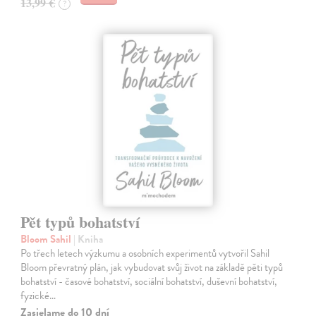
13,99 €
?
Pět typů bohatství
Bloom Sahil
| Kniha
Po třech letech výzkumu a osobních experimentů vytvořil Sahil
Bloom převratný plán, jak vybudovat svůj život na základě pěti typů
bohatství - časové bohatství, sociální bohatství, duševní bohatství,
fyzické…
Zasielame do 10 dní