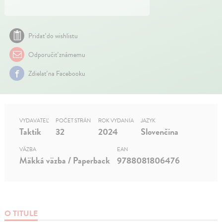
Pridať do wishlistu
Odporučiť známemu
Zdielať na Facebooku
VYDAVATEĽ
POČET STRÁN
ROK VYDANIA
JAZYK
Taktik
32
2024
Slovenčina
VÄZBA
EAN
Mäkká väzba / Paperback
9788081806476
O TITULE