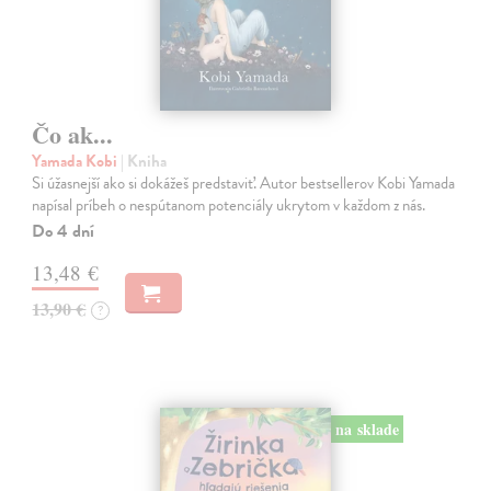
Čo ak...
Yamada Kobi
| Kniha
Si úžasnejší ako si dokážeš predstaviť. Autor bestsellerov Kobi Yamada
napísal príbeh o nespútanom potenciály ukrytom v každom z nás.
Do 4 dní
13,48 €
13,90 €
?
na sklade