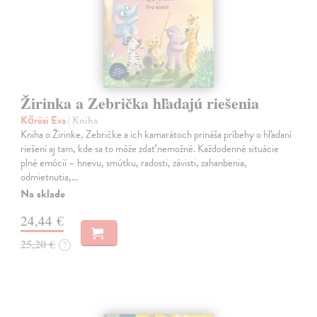
Žirinka a Zebrička hľadajú riešenia
Kőrösi Eva
| Kniha
Kniha o Žirinke, Zebričke a ich kamarátoch prináša príbehy o hľadaní
riešení aj tam, kde sa to môže zdať nemožné. Každodenné situácie
plné emócií – hnevu, smútku, radosti, závisti, zahanbenia,
odmietnutia,…
Na sklade
24,44 €
25,20 €
?