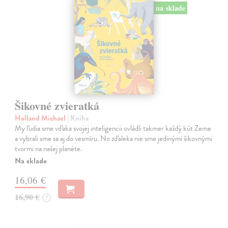
na sklade
Šikovné zvieratká
Holland Michael
| Kniha
My ľudia sme vďaka svojej inteligencii ovládli takmer každý kút Zeme
a vybrali sme sa aj do vesmíru. No zďaleka nie sme jedinými šikovnými
tvormi na našej planéte.
Na sklade
16,06 €
16,90 €
?