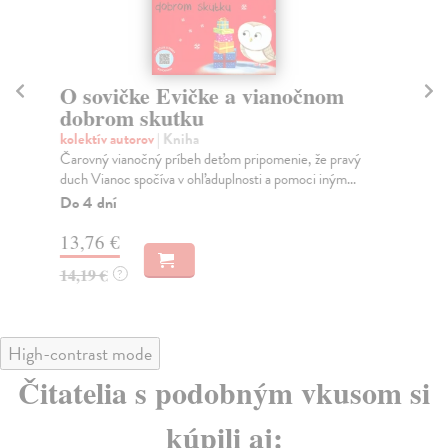
O sovičke Evičke a vianočnom
M
dobrom skutku
V
kolektív autorov
| Kniha
kol
Čarovný vianočný príbeh deťom pripomenie, že pravý
Pri
duch Vianoc spočíva v ohľaduplnosti a pomoci iným...
Kým
Do 4 dní
Do
13,76 €
14
14,19 €
14
?
High-contrast mode
Čitatelia s podobným vkusom si
kúpili aj: