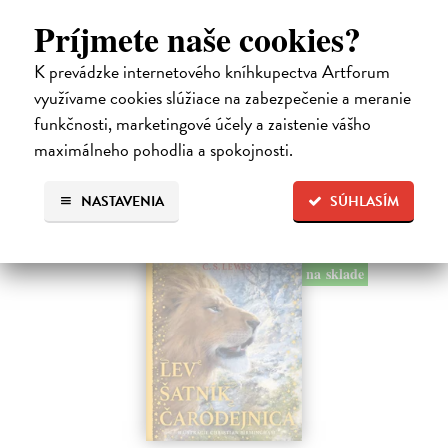
Dúbravský Andrej
| Kniha
Príjmete naše cookies?
Alica je zvedavá mačka, ktorá býva so zvedavým Andrejom. Obaja sú
fascinovaní ríšou hmyzu.
K prevádzke internetového kníhkupectva Artforum
Na sklade
využívame cookies slúžiace na zabezpečenie a meranie
28,03 €
funkčnosti, marketingové účely a zaistenie vášho
maximálneho pohodlia a spokojnosti.
28,90 €
?
NASTAVENIA
SÚHLASÍM
na sklade