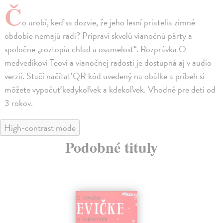
Č
o urobí, keď sa dozvie, že jeho lesní priatelia zimné
obdobie nemajú radi? Pripraví skvelú vianočnú párty a
spoločne „roztopia chlad a osamelosť“. Rozprávka O
medvedíkovi Teovi a vianočnej radosti je dostupná aj v audio
verzii. Stačí načítať QR kód uvedený na obálke a príbeh si
môžete vypočuť kedykoľvek a kdekoľvek. Vhodné pre deti od
3 rokov.
High-contrast mode
Podobné tituly