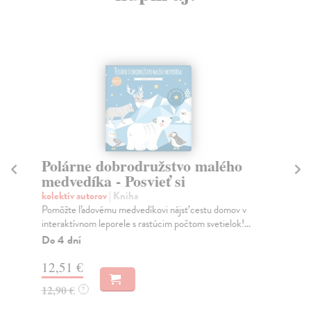
Polárne dobrodružstvo malého
T
medvedíka - Posvieť si
ja
kolektív autorov
| Kniha
kol
Pomôžte ľadovému medvedíkovi nájsť cestu domov v
Uči
interaktívnom leporele s rastúcim počtom svetielok!...
zos
lite
Do 4 dní
Za
12,51 €
13
12,90 €
?
14