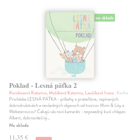
na sklade
Poklad - Lesná päťka 2
Kerekesová Katarína, Moláková Katarína, Laučíková Ivana
| Kniha
Prichádza LESNÁ PÄŤKA - príbehy o priateľstve, napínavých
dobrodružstvách a nevšedných objavoch od tvorcov Mimi & Lízy a
Websterovcov! Čakajú vás noví kamaráti - neposedný kuní chlapec
Albert, dobrosrdečný…
Na sklade
11,35 €