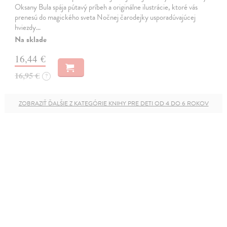
Oksany Bula spája pútavý príbeh a originálne ilustrácie, ktoré vás
prenesú do magického sveta Nočnej čarodejky usporadúvajúcej
hviezdy…
Na sklade
16,44 €
16,95 €
?
ZOBRAZIŤ ĎALŠIE Z KATEGÓRIE KNIHY PRE DETI OD 4 DO 6 ROKOV