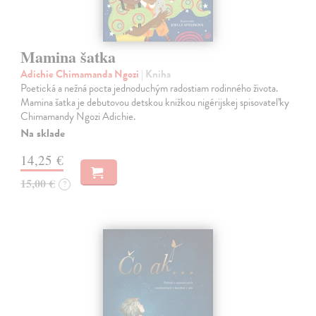
Mamina šatka
Adichie Chimamanda Ngozi
| Kniha
Poetická a nežná pocta jednoduchým radostiam rodinného života.
Mamina šatka je debutovou detskou knižkou nigérijskej spisovateľky
Chimamandy Ngozi Adichie.
Na sklade
14,25 €
15,00 €
?