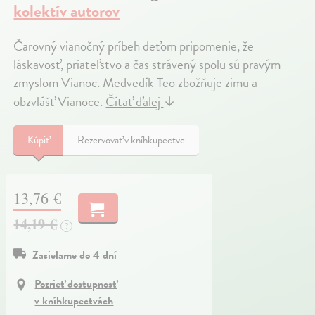
kolektív autorov
Čarovný vianočný príbeh deťom pripomenie, že
láskavosť, priateľstvo a čas strávený spolu sú pravým
zmyslom Vianoc. Medvedík Teo zbožňuje zimu a
obzvlášť Vianoce.
Čítať ďalej
↓
Kúpiť
Rezervovať v kníhkupectve
13,76 €
14,19 €
?
Zasielame do 4 dní
Pozrieť dostupnosť
v kníhkupectvách