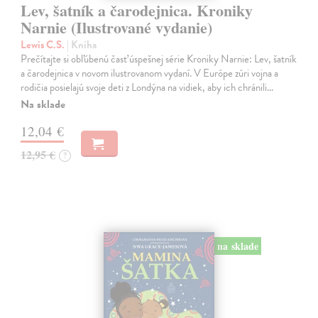
Lev, šatník a čarodejnica. Kroniky
Narnie (Ilustrované vydanie)
Lewis C.S.
| Kniha
Prečítajte si obľúbenú časť úspešnej série Kroniky Narnie: Lev, šatník
a čarodejnica v novom ilustrovanom vydaní. V Európe zúri vojna a
rodičia posielajú svoje deti z Londýna na vidiek, aby ich chránili…
Na sklade
12,04 €
12,95 €
?
na sklade