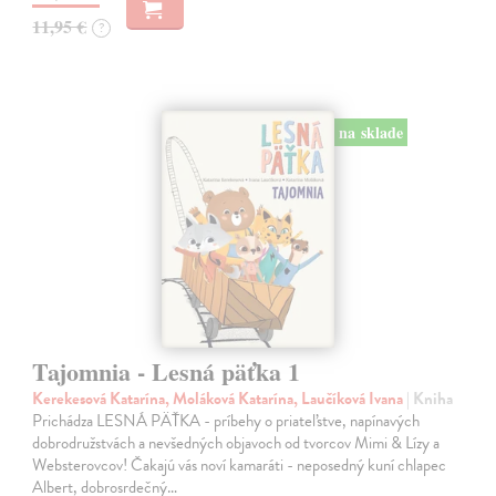
11,95 €
?
na sklade
Tajomnia - Lesná päťka 1
Kerekesová Katarína, Moláková Katarína, Laučíková Ivana
| Kniha
Prichádza LESNÁ PÄŤKA - príbehy o priateľstve, napínavých
dobrodružstvách a nevšedných objavoch od tvorcov Mimi & Lízy a
Websterovcov! Čakajú vás noví kamaráti - neposedný kuní chlapec
Albert, dobrosrdečný…