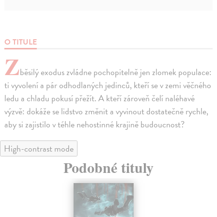
O TITULE
Z
běsilý exodus zvládne pochopitelně jen zlomek populace:
ti vyvolení a pár odhodlaných jedinců, kteří se v zemi věčného
ledu a chladu pokusí přežít. A kteří zároveň čelí naléhavé
výzvě: dokáže se lidstvo změnit a vyvinout dostatečně rychle,
aby si zajistilo v téhle nehostinné krajině budoucnost?
High-contrast mode
Podobné tituly