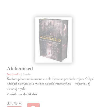
Alchemised
SenLinYu
| Kniha
Svetom plnom nekromancie a alchýmie sa prehnala vojna. Kedysi
nádejná alchymistka Helena sa stala väzenkyňou — vojnovou aj
vlastnej mysle.
Zasielame do 14 dní
35,79 €