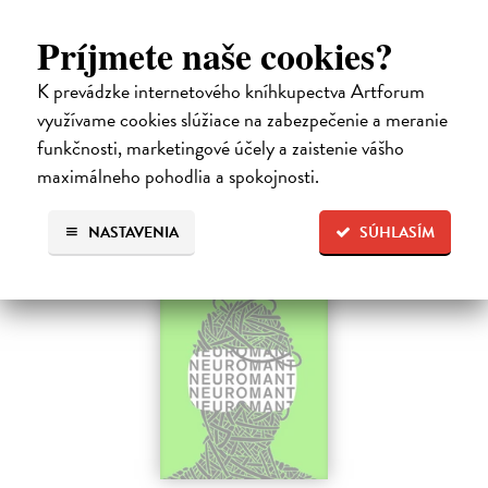
Legenda o páde Gondolinu hovorí o boji dvoch najväčších mocností
sveta. Zlo predstavuje Morgoth, najhorší zo všetkých, vodca
Príjmete naše cookies?
obrovských armád, ktoré riadi zo svojej železnej pevnosti.
Na sklade
K prevádzke internetového kníhkupectva Artforum
?
využívame cookies slúžiace na zabezpečenie a meranie
18,55 €
funkčnosti, marketingové účely a zaistenie vášho
19,95 €
?
maximálneho pohodlia a spokojnosti.
na sklade
NASTAVENIA
SÚHLASÍM