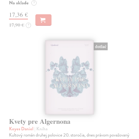
Na sklade
?
17,36 €
17,90 €
?
dotlač
Kvety pre Algernona
Keyes Daniel
| Kniha
Kultový román druhej polovice 20. storočia, dnes právom považovaný