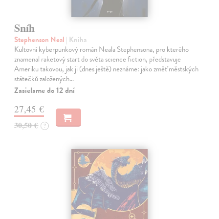
Sníh
Stephenson Neal
| Kniha
Kultovní kyberpunkový román Neala Stephensona, pro kterého
znamenal raketový start do světa science fiction, představuje
Ameriku takovou, jak ji (dnes ještě) neznáme: jako změť městských
státečků založených…
Zasielame do 12 dní
27,45 €
30,50 €
?