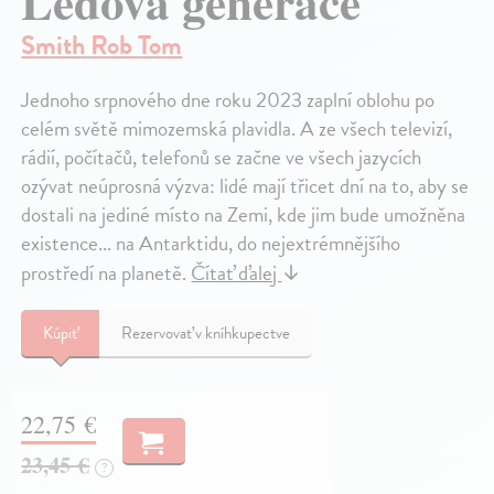
Ledová generace
Smith Rob Tom
Jednoho srpnového dne roku 2023 zaplní oblohu po
celém světě mimozemská plavidla. A ze všech televizí,
rádií, počítačů, telefonů se začne ve všech jazycích
ozývat neúprosná výzva: lidé mají třicet dní na to, aby se
dostali na jediné místo na Zemi, kde jim bude umožněna
existence... na Antarktidu, do nejextrémnějšího
prostředí na planetě.
Čítať ďalej
↓
Kúpiť
Rezervovať v kníhkupectve
22,75 €
23,45 €
?