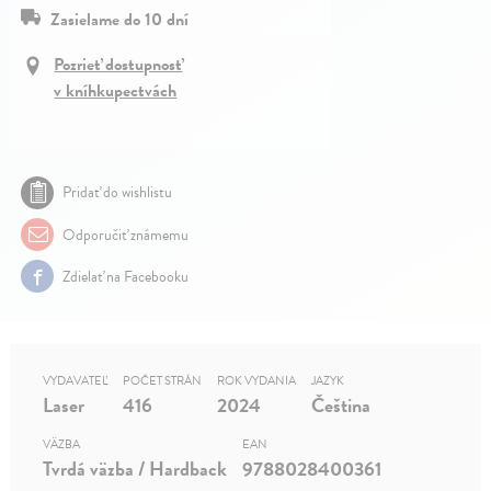
Zasielame do 10 dní
Pozrieť dostupnosť
v kníhkupectvách
Pridať do wishlistu
Odporučiť známemu
Zdielať na Facebooku
VYDAVATEĽ
POČET STRÁN
ROK VYDANIA
JAZYK
Laser
416
2024
Čeština
VÄZBA
EAN
Tvrdá väzba / Hardback
9788028400361