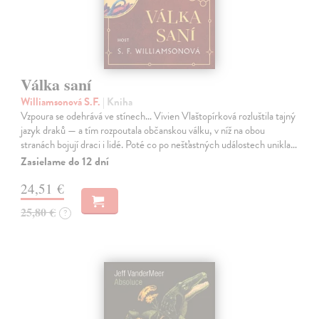
Válka saní
Williamsonová S.F.
| Kniha
Vzpoura se odehrává ve stínech… Vivien Vlaštopírková rozluštila tajný
jazyk draků — a tím rozpoutala občanskou válku, v níž na obou
stranách bojují draci i lidé. Poté co po nešťastných událostech unikla…
Zasielame do 12 dní
24,51 €
25,80 €
?