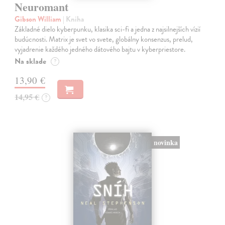
Neuromant
Gibson William
| Kniha
Základné dielo kyberpunku, klasika sci-fi a jedna z najsilnejších vízií
budúcnosti. Matrix je svet vo svete, globálny konsenzus, prelud,
vyjadrenie každého jedného dátového bajtu v kyberpriestore.
Na sklade
?
13,90 €
14,95 €
?
novinka