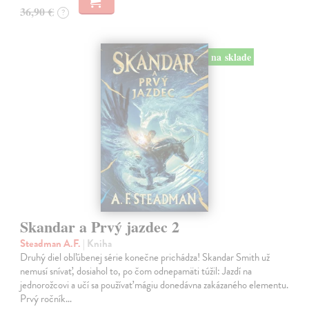
36,90 €
?
na sklade
Skandar a Prvý jazdec 2
Steadman A.F.
| Kniha
Druhý diel obľúbenej série konečne prichádza! Skandar Smith už
nemusí snívať, dosiahol to, po čom odnepamäti túžil: Jazdí na
jednorožcovi a učí sa používať mágiu donedávna zakázaného elementu.
Prvý ročník…