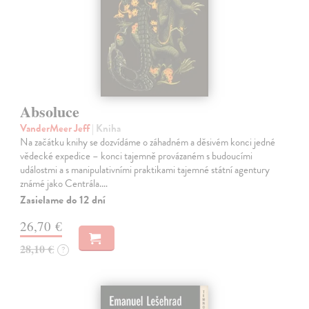
Absoluce
VanderMeer Jeff
| Kniha
Na začátku knihy se dozvídáme o záhadném a děsivém konci jedné
vědecké expedice – konci tajemně provázaném s budoucími
událostmi a s manipulativními praktikami tajemné státní agentury
známé jako Centrála.…
Zasielame do 12 dní
26,70 €
28,10 €
?