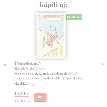
kúpili aj:
na sklade
Chudinkové
L
Skalník Michal
| Kniha
Ma
Povídky o situacích, jimiž se nikdo nechlubí... V
Led
povídkách své debutové sbírky Michal Skalník proz...
vzb
Na sklade
Za
?
13,40 €
9,
14,10 €
9,
?