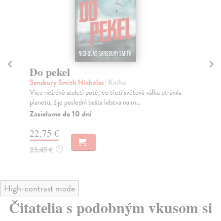
Do pekel
D
Sansbury Smith Nicholas
| Kniha
Sa
Více než dvě století poté, co třetí světová válka otrávila
Zra
planetu, žije poslední bašta lidstva na m...
hel
Zasielame do 10 dní
Za
22,75 €
22
23,45 €
23
?
High-contrast mode
Čitatelia s podobným vkusom si