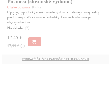
Piranesi (slovenské vydanie)
Clarke Susanna
| Kniha
Opojný, hypnotický román zasadený do alternatívnej snovej reality,
predurčený stať sa klasikou fantastiky. Piranesiho dom nie je
obyčajná budova.
Na sklade
?
17,45 €
17,99 €
?
ZOBRAZIŤ ĎALŠIE Z KATEGÓRIE FANTASY / SCI-FI