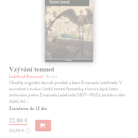
Vzývání temnot
Lešehrad Emanuel
| Kniha
Obsáhlý originální sborník povídek a básní Emanuela Lešehrada. V
souvislosti s evolucí české temné fantastiky a hororu bývá často
zmiňováno jméno Emanuela Lešehrada (1877–1955); leckdo o něm
slyšel, leč…
Zasielame do 12 dní
22,80 €
23,50 €
?