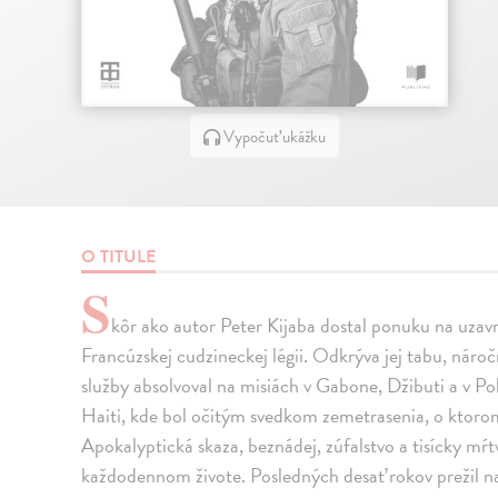
Vypočuť ukážku
O TITULE
S
kôr ako autor Peter Kijaba dostal ponuku na uzavr
Francúzskej cudzineckej légii. Odkrýva jej tabu, náro
služby absolvoval na misiách v Gabone, Džibuti a v Po
Haiti, kde bol očitým svedkom zemetrasenia, o ktoro
Apokalyptická skaza, beznádej, zúfalstvo a tisícky mŕt
každodennom živote. Posledných desať rokov prežil n