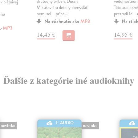
skutočný príbeh. Dušan
vedomostnom 
v bláznivej
Mikušovič si detaily domýšľať
Táto audiokn
nemusel – príbe...
prezradí že – n
ého
Na stiahnutie ako
MP3
Na stia
ko
MP3
14,45 €
14,95 €
Ďalšie z kategórie iné audioknihy
E-AUDIO
novinka
novinka