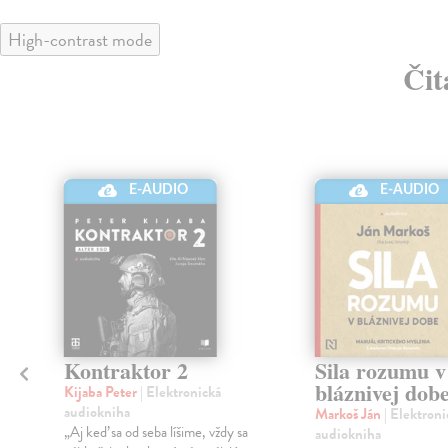
High-contrast mode
Čit
E-AUDIO
E-AUDIO
Kontraktor 2
Sila rozumu v
bláznivej dob
Kijaba Peter
| Elektronická
audiokniha
Markoš Ján
| Elektroni
u
„Aj keď sa od seba líšime, vždy sa
audiokniha