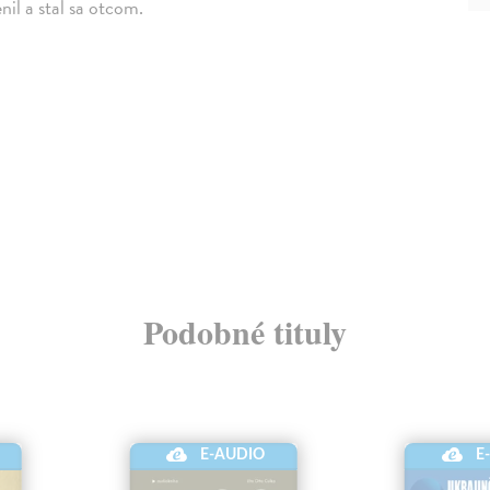
il a stal sa otcom.
Podobné tituly
E-AUDIO
E