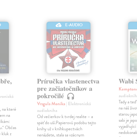
O
E-AUDIO
obře,
Príručka vlastenectva
Wabi 
pre začiatočníkov a
Kemptono
pokročilé
audioknih
tronická
Tady a te
Vrzgula Monika
| Elektronická
na náš živo
, na které
audiokniha
starou ja
cem na
Od večierkov k tvrdej realite – a
sabi je jap
říkám:
späť do uší.Papierovú podobu tejto
vyjadřujíc
hu.“ Občas
knihy už v kníhkupectvách
nedokonalé
 kluk z
nenájdete, stala sa vzácnym