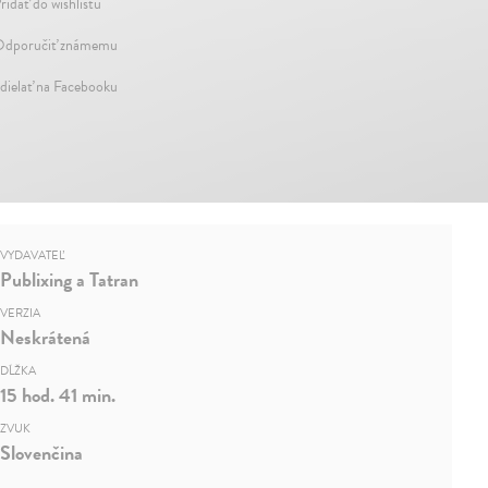
ridať do wishlistu
dporučiť známemu
dielať na Facebooku
VYDAVATEĽ
Publixing a Tatran
VERZIA
Neskrátená
DĹŽKA
15 hod. 41 min.
ZVUK
Slovenčina