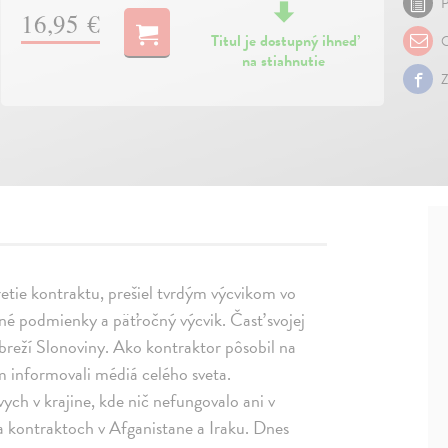
P
16,95 €
Titul je dostupný ihneď
O
na stiahnutie
Z
etie kontraktu, prešiel tvrdým výcvikom vo
čné podmienky a päťročný výcvik. Časť svojej
breží Slonoviny. Ako kontraktor pôsobil na
m informovali médiá celého sveta.
vych v krajine, kde nič nefungovalo ani v
a kontraktoch v Afganistane a Iraku. Dnes