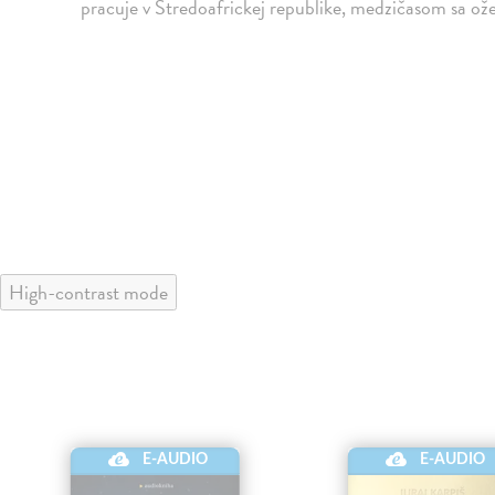
pracuje v Stredoafrickej republike, medzičasom sa ožen
High-contrast mode
E-AUDIO
E-AUDIO