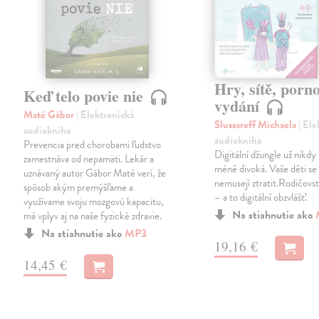
Hry, sítě, porno
Keď telo povie nie
vydání
Maté Gábor
| Elektronická
Slussareff Michaela
| El
audiokniha
audiokniha
Prevencia pred chorobami ľudstvo
Digitální džungle už nikd
zamestnáva od nepamäti. Lekár a
méně divoká. Vaše děti se v
uznávaný autor Gábor Maté verí, že
nemusejí ztratit.Rodičovst
spôsob akým premýšľame a
– a to digitální obzvlášť.
využívame svoju mozgovú kapacitu,
Na stiahnutie ako
má vplyv aj na naše fyzické zdravie.
Na stiahnutie ako
MP3
19,16 €
14,45 €