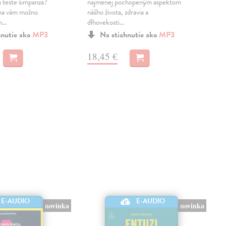
teste šimpanza?
najmenej pochopeným aspektom
dot
iha vám možno
nášho života, zdravia a
voje
...
dlhovekosti...
stra
hnutie ako
MP3
Na stiahnutie ako
MP3
18,45 €
6,
E-AUDIO
E-AUDIO
novinka
novinka