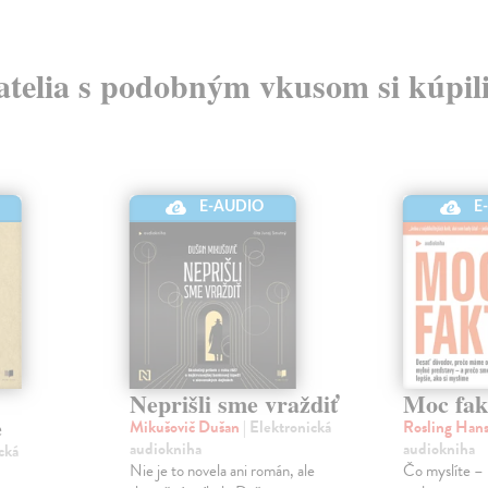
atelia s podobným vkusom si kúpili
E-AUDIO
E
Neprišli sme vraždiť
Moc fak
e
Mikušovič Dušan
| Elektronická
Rosling Han
audiokniha
audiokniha
cká
Nie je to novela ani román, ale
Čo myslíte – p