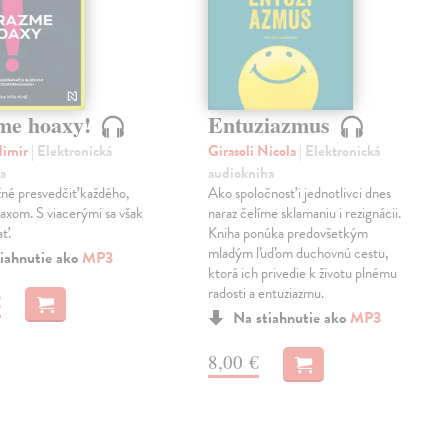
me hoaxy!
Entuziazmus
dimír
| Elektronická
Girasoli Nicola
| Elektronická
a
audiokniha
né presvedčiť každého,
Ako spoločnosť i jednotlivci dnes
oaxom. S viacerými sa však
naraz čelíme sklamaniu i rezignácii.
ať.
Kniha ponúka predovšetkým
mladým ľuďom duchovnú cestu,
iahnutie ako
MP3
ktorá ich privedie k životu plnému
radosti a entuziazmu.
€
Na stiahnutie ako
MP3
8,00 €