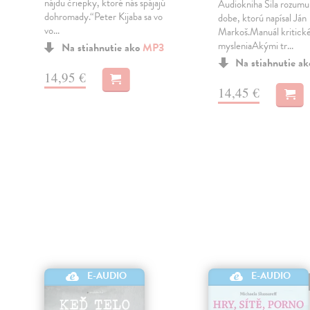
nájdu čriepky, ktoré nás spájajú
Audiokniha Sila rozumu 
dohromady.“Peter Kijaba sa vo
dobe, ktorú napísal Ján
vo...
Markoš.Manuál kritick
mysleniaAkými tr...
Na stiahnutie ako
MP3
Na stiahnutie a
14,95 €
14,45 €
E-AUDIO
E-AUDIO