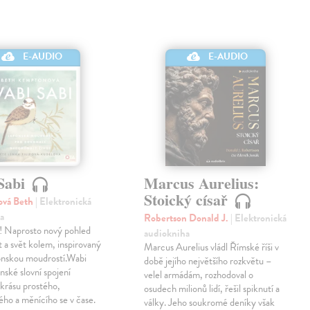
E-AUDIO
E-AUDIO
Sabi
Marcus Aurelius:
Stoický císař
vá Beth
| Elektronická
a
Robertson Donald J.
| Elektronická
ď! Naprosto nový pohled
audiokniha
t a svět kolem, inspirovaný
Marcus Aurelius vládl Římské říši v
ponskou moudrostí.Wabi
době jejího největšího rozkvětu –
onské slovní spojení
velel armádám, rozhodoval o
í krásu prostého,
osudech milionů lidí, řešil spiknutí a
ho a měnícího se v čase.
války. Jeho soukromé deníky však