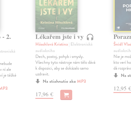
 - 2.
Lékařem jste i vy
Poraz
Höschlová Kristina
| Elektronická
Šnídl Vla
audiokniha
audioknih
ektronická
Dech, postoj, pohyb i smysly.
Nie je mož
Všechny tyto nástroje nám tělo dává
kto verí h
y nebude
k dispozici, aby se dokázalo samo
dá rozpráv
 ní ale
uzdravit.
ví je těžké
Na st
Na stiahnutie ako
MP3
12,95 
MP3
17,96 €