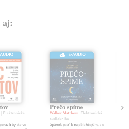
 aj:
-AUDIO
E-AUDIO
tov
Prečo spíme
Um
s
| Elektronická
Walker Matthew
| Elektronická
Sun
audiokniha
aud
orazili by ste vo
Spánok patrí k najdôležitejším, ale
Aud