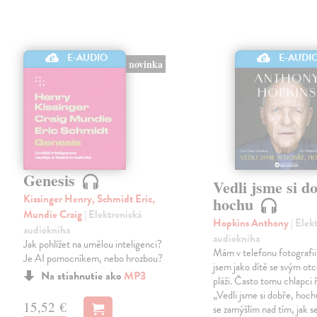
E-AUDIO
E-AUDI
novinka
Genesis
Vedli jsme si d
Kissinger Henry, Schmidt Eric,
hochu
Mundie Craig
| Elektronická
Hopkins Anthony
| Elek
audiokniha
audiokniha
Jak pohlížet na umělou inteligenci?
Mám v telefonu fotografii
Je AI pomocníkem, nebo hrozbou?
jsem jako dítě se svým ot
Na stiahnutie ako
MP3
pláži. Často tomu chlapci 
„Vedli jsme si dobře, hoc
15,52 €
se zamýšlím nad tím, jak se