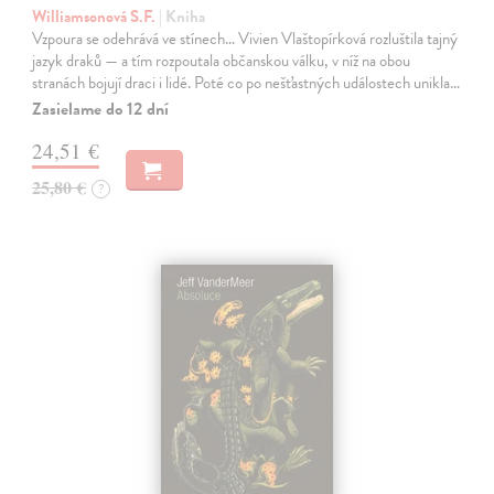
Williamsonová S.F.
| Kniha
Vzpoura se odehrává ve stínech… Vivien Vlaštopírková rozluštila tajný
jazyk draků — a tím rozpoutala občanskou válku, v níž na obou
stranách bojují draci i lidé. Poté co po nešťastných událostech unikla…
Zasielame do 12 dní
24,51 €
25,80 €
?