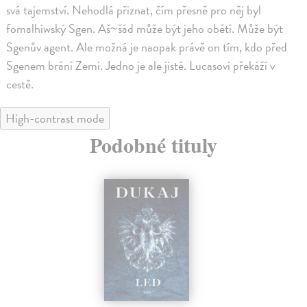
svá tajemství. Nehodlá přiznat, čím přesně pro něj byl
fomalhiwský Sgen. Aš~šád může být jeho obětí. Může být
Sgenův agent. Ale možná je naopak právě on tím, kdo před
Sgenem brání Zemi. Jedno je ale jisté. Lucasovi překáží v
cestě.
High-contrast mode
Podobné tituly