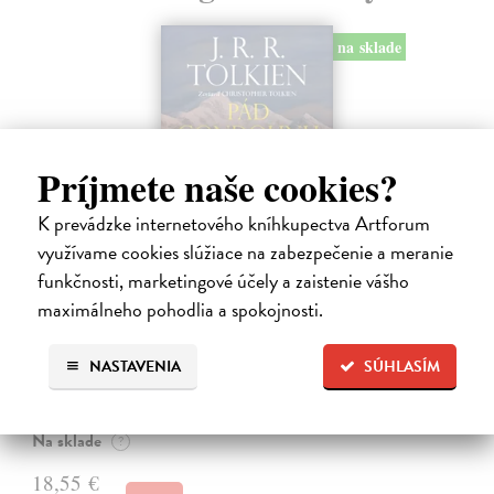
na sklade
Príjmete naše cookies?
K prevádzke internetového kníhkupectva Artforum
využívame cookies slúžiace na zabezpečenie a meranie
funkčnosti, marketingové účely a zaistenie vášho
maximálneho pohodlia a spokojnosti.
Pád Gondolinu
Tolkien J.R.R.
| Kniha
NASTAVENIA
SÚHLASÍM
Legenda o páde Gondolinu hovorí o boji dvoch najväčších mocností
sveta. Zlo predstavuje Morgoth, najhorší zo všetkých, vodca
obrovských armád, ktoré riadi zo svojej železnej pevnosti.
Na sklade
?
18,55 €