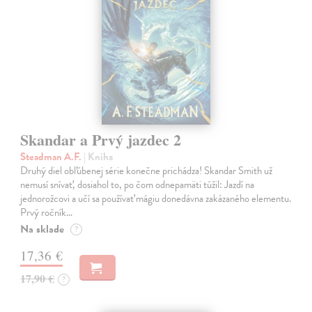
Skandar a Prvý jazdec 2
Steadman A.F.
| Kniha
Druhý diel obľúbenej série konečne prichádza! Skandar Smith už
nemusí snívať, dosiahol to, po čom odnepamäti túžil: Jazdí na
jednorožcovi a učí sa používať mágiu donedávna zakázaného elementu.
Prvý ročník…
Na sklade
?
17,36 €
17,90 €
?