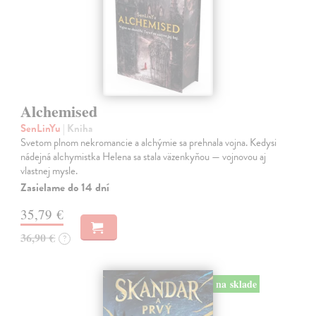
Alchemised
SenLinYu
| Kniha
Svetom plnom nekromancie a alchýmie sa prehnala vojna. Kedysi
nádejná alchymistka Helena sa stala väzenkyňou — vojnovou aj
vlastnej mysle.
Zasielame do 14 dní
35,79 €
36,90 €
?
na sklade