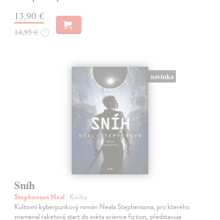
13,90 €
14,95 €
?
novinka
Sníh
Stephenson Neal
| Kniha
Kultovní kyberpunkový román Neala Stephensona, pro kterého
znamenal raketový start do světa science fiction, představuje