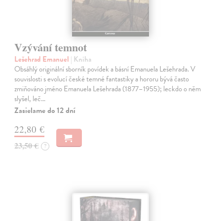
Vzývání temnot
Lešehrad Emanuel
| Kniha
Obsáhlý originální sborník povídek a básní Emanuela Lešehrada. V
souvislosti s evolucí české temné fantastiky a hororu bývá často
zmiňováno jméno Emanuela Lešehrada (1877–1955); leckdo o něm
slyšel, leč…
Zasielame do 12 dní
22,80 €
23,50 €
?