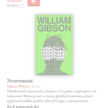
19,95 €
?
Neuromant
Gibson William
| Kniha
Základné dielo kyberpunku, klasika sci-fi a jedna z najsilnejších vízií
budúcnosti. Matrix je svet vo svete, globálny konsenzus, prelud,
vyjadrenie každého jedného dátového bajtu v kyberpriestore.
Do 4 pracovných dní