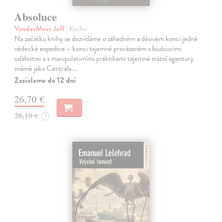
Absoluce
VanderMeer Jeff
| Kniha
Na začátku knihy se dozvídáme o záhadném a děsivém konci jedné
vědecké expedice – konci tajemně provázaném s budoucími
událostmi a s manipulativními praktikami tajemné státní agentury
známé jako Centrála.…
Zasielame do 12 dní
26,70 €
28,10 €
?