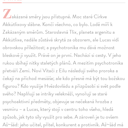
Z
akázané směry jsou přístupné. Moc staré Církve
Akkütlixovy slábne. Končí všechno, co bylo. Lodě míří k
Zakázaným směrům. Staroslavná Tlix, planeta argenitu a
Akkütlixe, nadále zůstává skrytá za obzorem, ale Lucas vidí
obrovskou příležitost; a psychotronika mu dává možnost
bleskově jí využít. Právě on je první. Nachází si cesty. V jeho
rukou sbíhají nitky staletých plánů. A mezitím psychotronika
přetváří Zemi. Noví Vítači z Eilu následují svého proroka a
čekají na příchod mesiáše; ale kdo přesně má být tou božskou
figurou? Kdo využije Hvězdovládu a přizpůsobí si svět podle
svého? Naplňují se intriky velekněží, vynořují se staré
psychoaktivní předměty, objevuje se nečekaná hrozba z
vesmíru – a Lucas, který stojí v centru toho všeho, hledá
způsob, jak tyto síly využít pro sebe. A zároveň je tu ovšem
Aš~šád: jeho učitel, přítel, konkurent a protivník. Aš~šád má