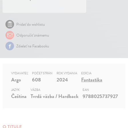
Pridať do wishlistu
Odporučiť známemu
Zdielať na Facebooku
VYDAVATEĽ
POČET STRÁN
ROK VYDANIA
EDÍCIA
Argo
608
2024
Fantastika
JAZYK
VÄZBA
EAN
Čeština
Tvrdá väzba / Hardback
9788025737927
O TITULE