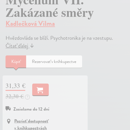
Zakázané směry
Kadlečková Vilma
Hvězdovláda se blíží. Psychotronika je na vzestupu.
Čítať ďalej
↓
Kúpiť
Rezervovať v kníhkupectve
31,33 €
32,30 €
?
Zasielame do 12 dní
Pozrieť dostupnosť
v kníhkupectvách