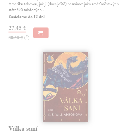
Ameriku takovou, jak ji (dnes ještě) neznáme: jako změť městských
státečků založených…
Zasielame do 12 dní
27,45 €
30,50 €
?
Válka saní