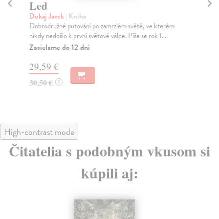
Led
K
Dukaj Jacek
| Kniha
Ku
Dobrodružné putování po zamrzlém světě, ve kterém
Fan
nikdy nedošlo k první světové válce. Píše se rok 1...
od 
Zasielame do 12 dní
Za
29,59 €
31
30,50 €
32
?
High-contrast mode
Čitatelia s podobným vkusom si
kúpili aj: