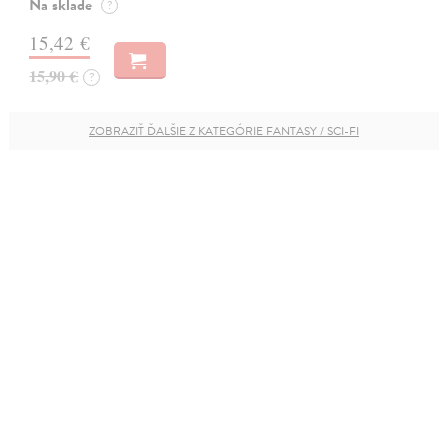
Na sklade
?
15,42 €
15,90 €
?
ZOBRAZIŤ ĎALŠIE Z KATEGÓRIE FANTASY / SCI-FI