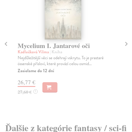
Mycelium I. Jantarové oči
M
a
Kadlečková Vilma
| Kniha
Nejdůležitější věci se odehrají vskrytu. To je prastaré
Ka
össenské přísloví, které provází celou osmid...
Vel
Myc
Zasielame do 12 dní
Za
26,77 €
31
27,60 €
?
32
Ďalšie z kategórie fantasy / sci-fi