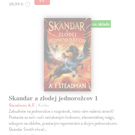
18,99 €
?
na sklade
Skandar a zlodej jednorožcov 1
Steadman A.F.
| Kniha
Zabudnite na jednorožce z rozprávok, tieto vám naženú strach!
Postavte sa zoči-voči nečakaným hrdinom, elementálnej mágii,
súbojom na oblohe, prastarým tajomstvám a divým jednorožcom.
Skandar Smith chcel…